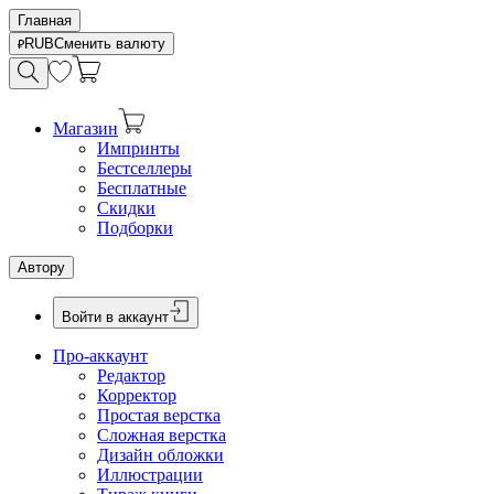
Главная
RUB
Сменить валюту
Магазин
Импринты
Бестселлеры
Бесплатные
Скидки
Подборки
Автору
Войти в аккаунт
Про-аккаунт
Редактор
Корректор
Простая верстка
Сложная верстка
Дизайн обложки
Иллюстрации