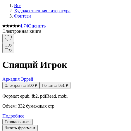
Все
Художественная литература
Фэнтези
4.7
4
Оценить
Электронная книга
Спящий Игрок
Аркадия Эррей
Электронная
200
₽
Печатная
951
₽
Формат:
epub, fb2, pdfRead, mobi
Объем:
332
бумажных стр.
Подробнее
Пожаловаться
Читать фрагмент