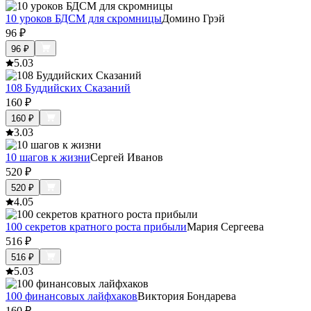
10 уроков БДСМ для скромницы
Домино Грэй
96
₽
96
₽
5.0
3
108 Буддийских Сказаний
160
₽
160
₽
3.0
3
10 шагов к жизни
Сергей Иванов
520
₽
520
₽
4.0
5
100 секретов кратного роста прибыли
Мария Сергеева
516
₽
516
₽
5.0
3
100 финансовых лайфхаков
Виктория Бондарева
160
₽