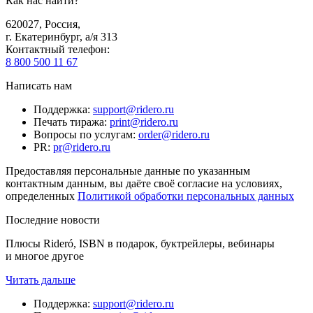
Как нас найти?
620027
,
Россия
,
г. Екатеринбург, а/я 313
Контактный телефон
:
8 800 500 11 67
Написать нам
Поддержка
:
support@ridero.ru
Печать тиража
:
print@ridero.ru
Вопросы по услугам
:
order@ridero.ru
PR
:
pr@ridero.ru
Предоставляя персональные данные по указанным
контактным данным, вы даёте своё согласие на условиях,
определенных
Политикой обработки персональных данных
Последние новости
Плюсы Rideró, ISBN в подарок, буктрейлеры, вебинары
и многое другое
Читать дальше
Поддержка
:
support@ridero.ru