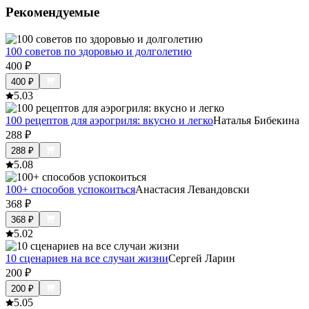
Рекомендуемые
100 советов по здоровью и долголетию
400
₽
400
₽
5.0
3
100 рецептов для аэрогриля: вкусно и легко
Наталья Бибекина
288
₽
288
₽
5.0
8
100+ способов успокоиться
Анастасия Левандовски
368
₽
368
₽
5.0
2
10 сценариев на все случаи жизни
Сергей Ларин
200
₽
200
₽
5.0
5