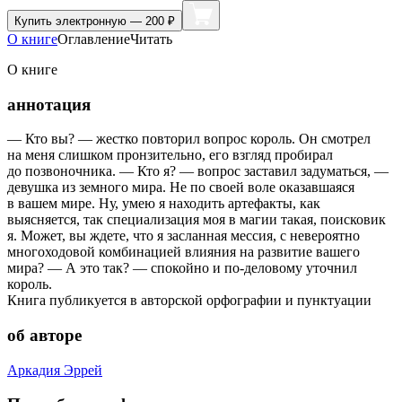
Купить
электронную — 200 ₽
О книге
Оглавление
Читать
О книге
аннотация
— Кто вы? — жестко повторил вопрос король. Он смотрел
на меня слишком пронзительно, его взгляд пробирал
до позвоночника. — Кто я? — вопрос заставил задуматься, —
девушка из земного мира. Не по своей воле оказавшаяся
в вашем мире. Ну, умею я находить артефакты, как
выясняется, так специализация моя в магии такая, поисковик
я. Может, вы ждете, что я засланная мессия, с невероятно
многоходовой комбинацией влияния на развитие вашего
мира? — А это так? — спокойно и по-деловому уточнил
король.
Книга публикуется в авторской орфографии и пунктуации
об авторе
Аркадия Эррей