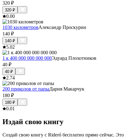
320
₽
320
₽
0.0
0
1030 километров
Александр Проскурин
140
₽
140
₽
5.0
2
1 к 400 000 000 000 000
Эдуард Плохотников
40
₽
40
₽
2.7
4
200 приколов от папы
Дария Макарчук
180
₽
180
₽
0.0
1
Издай свою книгу
Создай свою книгу с Rideró бесплатно прямо сейчас. Это