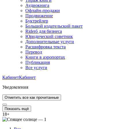
Тираж книги
Аудиокнига
Офлайн-продажи
Продвижение
Буктрейлер
Большой издательский пакет
Rideró для бизнеса
Юридический советник
Дополнительные услуги
Расшифровка текста
Перевод
Книги в аэропортах
Публикация
Все услуги
Кабинет
Кабинет
Уведомления
Отметить все как прочитанные
Показать ещё
18
+