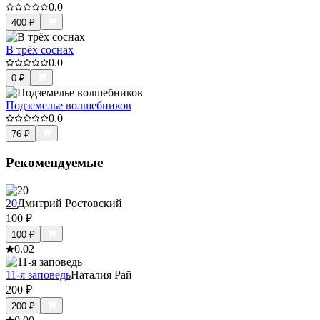
0.0
400
₽
В трёх соснах
0.0
0
₽
Подземелье волшебников
0.0
76
₽
Рекомендуемые
20
Дмитрий Ростовский
100
₽
100
₽
0.0
2
11-я заповедь
Наталия Рай
200
₽
200
₽