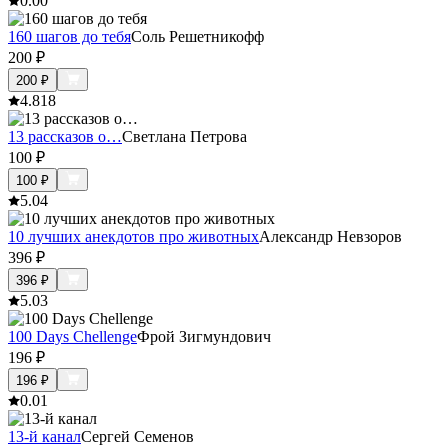
0.0
0
160 шагов до тебя
Соль Решетникофф
200
₽
200
₽
4.8
18
13 рассказов о…
Светлана Петрова
100
₽
100
₽
5.0
4
10 лучших анекдотов про животных
Александр Невзоров
396
₽
396
₽
5.0
3
100 Days Chellenge
Фрой Зигмундович
196
₽
196
₽
0.0
1
13-й канал
Сергей Семенов