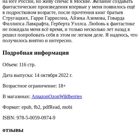
на юге России, но живу сейчас в Москве. Желание создавать
фантастические произведения впервые у меня появилось ещё
в подростковом возрасте, после прочтения книг братьев
Стругацких, Гарри Гаррисона, Айзека Азимова, Говарда
Филлипса Лавкрафта, Герберта Уэллса. Любовь к фантастике
не покидала меня всё время, и только несколько лет назад я
решил попробовать себя в этом не легком деле. Я надеюсь, что
получилось внятно и интересно.
Подробная информация
Объем:
116
стр.
Дата выпуска:
14 октября 2022 г.
Возрастное ограничение:
18
+
В магазинах:
Amazon
Ozon
Wildberries
Формат:
epub, fb2, pdfRead, mobi
ISBN:
978-5-0059-0974-9
отзывы