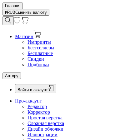
Главная
RUB
Сменить валюту
Магазин
Импринты
Бестселлеры
Бесплатные
Скидки
Подборки
Автору
Войти в аккаунт
Про-аккаунт
Редактор
Корректор
Простая верстка
Сложная верстка
Дизайн обложки
Иллюстрации