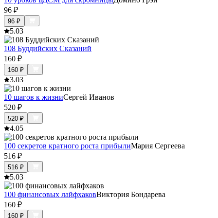
96
₽
96
₽
5.0
3
108 Буддийских Сказаний
160
₽
160
₽
3.0
3
10 шагов к жизни
Сергей Иванов
520
₽
520
₽
4.0
5
100 секретов кратного роста прибыли
Мария Сергеева
516
₽
516
₽
5.0
3
100 финансовых лайфхаков
Виктория Бондарева
160
₽
160
₽