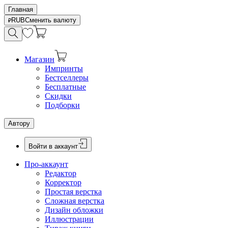
Главная
RUB
Сменить валюту
Магазин
Импринты
Бестселлеры
Бесплатные
Скидки
Подборки
Автору
Войти в аккаунт
Про-аккаунт
Редактор
Корректор
Простая верстка
Сложная верстка
Дизайн обложки
Иллюстрации