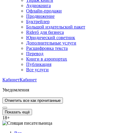
Тираж книги
Аудиокнига
Офлайн-продажи
Продвижение
Буктрейлер
Большой издательский пакет
Rideró для бизнеса
Юридический советник
Дополнительные услуги
Расшифровка текста
Перевод
Книги в аэропортах
Публикация
Все услуги
Кабинет
Кабинет
Уведомления
Отметить все как прочитанные
Показать ещё
18
+