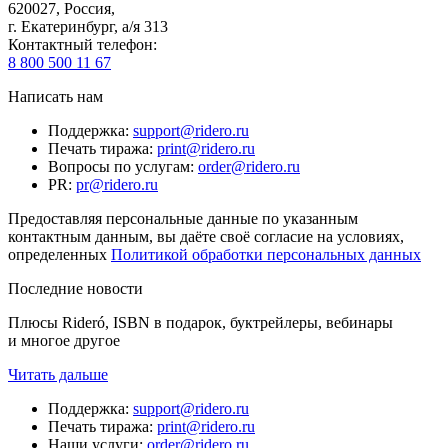
620027
,
Россия
,
г. Екатеринбург, а/я 313
Контактный телефон
:
8 800 500 11 67
Написать нам
Поддержка
:
support@ridero.ru
Печать тиража
:
print@ridero.ru
Вопросы по услугам
:
order@ridero.ru
PR
:
pr@ridero.ru
Предоставляя персональные данные по указанным
контактным данным, вы даёте своё согласие на условиях,
определенных
Политикой обработки персональных данных
Последние новости
Плюсы Rideró, ISBN в подарок, буктрейлеры, вебинары
и многое другое
Читать дальше
Поддержка
:
support@ridero.ru
Печать тиража
:
print@ridero.ru
Наши услуги
:
order@ridero.ru