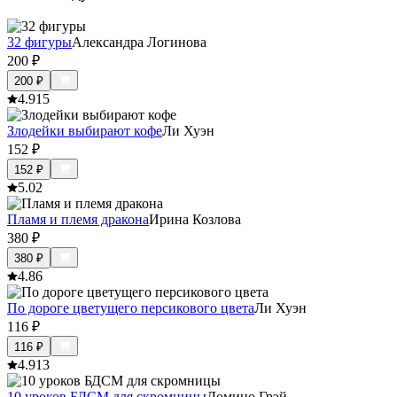
32 фигуры
Александра Логинова
200
₽
200
₽
4.9
15
Злодейки выбирают кофе
Ли Хуэн
152
₽
152
₽
5.0
2
Пламя и племя дракона
Ирина Козлова
380
₽
380
₽
4.8
6
По дороге цветущего персикового цвета
Ли Хуэн
116
₽
116
₽
4.9
13
10 уроков БДСМ для скромницы
Домино Грэй