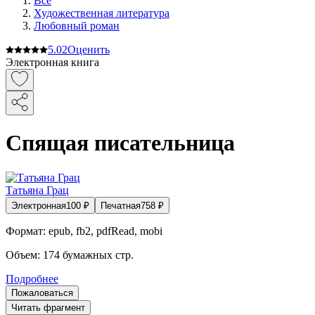
Все
Художественная литература
Любовный роман
5.0
2
Оценить
Электронная книга
Спящая писательница
Татьяна Грац
Электронная
100
₽
Печатная
758
₽
Формат:
epub, fb2, pdfRead, mobi
Объем:
174
бумажных стр.
Подробнее
Пожаловаться
Читать фрагмент