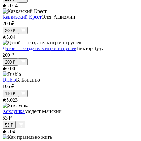
5.0
14
Кавказский Крест
Олег Ашихмин
200
₽
200
₽
5.0
4
Дэтой — создатель игр и игрушек
Виктор Зуду
200
₽
200
₽
0.0
0
Diablo
Б. Бонанно
196
₽
196
₽
5.0
23
Хохлушка
Модест Майский
53
₽
53
₽
5.0
4