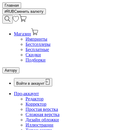
Главная
RUB
Сменить валюту
Магазин
Импринты
Бестселлеры
Бесплатные
Скидки
Подборки
Автору
Войти в аккаунт
Про-аккаунт
Редактор
Корректор
Простая верстка
Сложная верстка
Дизайн обложки
Иллюстрации