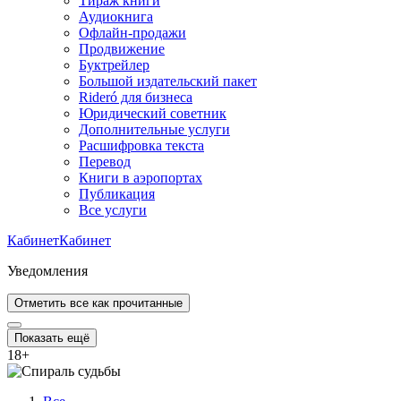
Тираж книги
Аудиокнига
Офлайн-продажи
Продвижение
Буктрейлер
Большой издательский пакет
Rideró для бизнеса
Юридический советник
Дополнительные услуги
Расшифровка текста
Перевод
Книги в аэропортах
Публикация
Все услуги
Кабинет
Кабинет
Уведомления
Отметить все как прочитанные
Показать ещё
18
+