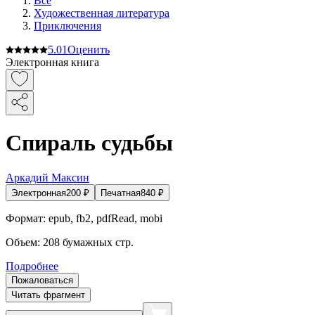
Все
Художественная литература
Приключения
5.0
1
Оценить
Электронная книга
Спираль судьбы
Аркадий Максин
Электронная
200
₽
Печатная
840
₽
Формат:
epub, fb2, pdfRead, mobi
Объем:
208
бумажных стр.
Подробнее
Пожаловаться
Читать фрагмент