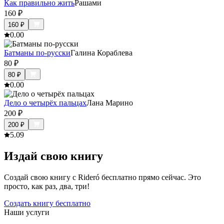
Как правильно жить
Рашами
160
₽
160
₽
0.0
0
Батманы по-русски
Галина Кораблева
80
₽
80
₽
0.0
0
Дело о четырёх пальцах
Лана Марино
200
₽
200
₽
5.0
9
Издай свою книгу
Создай свою книгу с Rideró бесплатно прямо сейчас. Это
просто, как раз, два, три!
Создать книгу бесплатно
Наши услуги