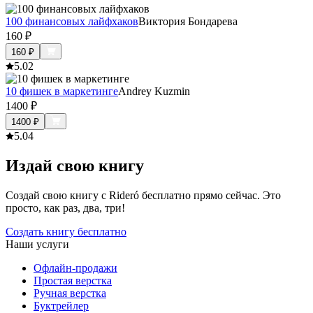
100 финансовых лайфхаков
Виктория Бондарева
160
₽
160
₽
5.0
2
10 фишек в маркетинге
Andrey Kuzmin
1400
₽
1400
₽
5.0
4
Издай свою книгу
Создай свою книгу с Rideró бесплатно прямо сейчас. Это
просто, как раз, два, три!
Создать книгу бесплатно
Наши услуги
Офлайн-продажи
Простая верстка
Ручная верстка
Буктрейлер