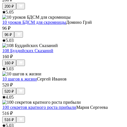
200
₽
5.0
5
10 уроков БДСМ для скромницы
Домино Грэй
96
₽
96
₽
5.0
3
108 Буддийских Сказаний
160
₽
160
₽
3.0
3
10 шагов к жизни
Сергей Иванов
520
₽
520
₽
4.0
5
100 секретов кратного роста прибыли
Мария Сергеева
516
₽
516
₽
5.0
3