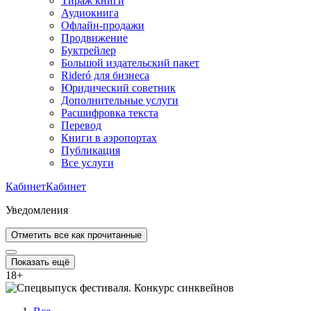
Тираж книги
Аудиокнига
Офлайн-продажи
Продвижение
Буктрейлер
Большой издательский пакет
Rideró для бизнеса
Юридический советник
Дополнительные услуги
Расшифровка текста
Перевод
Книги в аэропортах
Публикация
Все услуги
Кабинет
Кабинет
Уведомления
Отметить все как прочитанные
Показать ещё
18
+