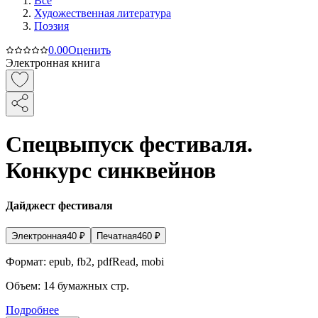
Все
Художественная литература
Поэзия
0.0
0
Оценить
Электронная книга
Спецвыпуск фестиваля.
Конкурс синквейнов
Дайджест фестиваля
Электронная
40
₽
Печатная
460
₽
Формат:
epub, fb2, pdfRead, mobi
Объем:
14
бумажных стр.
Подробнее