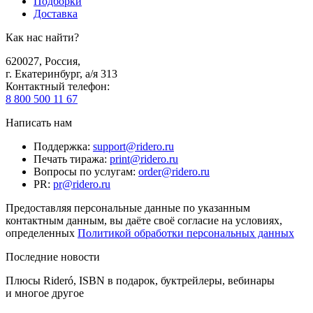
Подборки
Доставка
Как нас найти?
620027
,
Россия
,
г. Екатеринбург, а/я 313
Контактный телефон
:
8 800 500 11 67
Написать нам
Поддержка
:
support@ridero.ru
Печать тиража
:
print@ridero.ru
Вопросы по услугам
:
order@ridero.ru
PR
:
pr@ridero.ru
Предоставляя персональные данные по указанным
контактным данным, вы даёте своё согласие на условиях,
определенных
Политикой обработки персональных данных
Последние новости
Плюсы Rideró, ISBN в подарок, буктрейлеры, вебинары
и многое другое