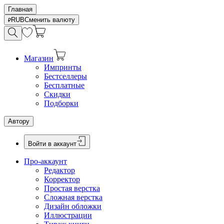
Главная
RUB
Сменить валюту
Магазин
Импринты
Бестселлеры
Бесплатные
Скидки
Подборки
Автору
Войти в аккаунт
Про-аккаунт
Редактор
Корректор
Простая верстка
Сложная верстка
Дизайн обложки
Иллюстрации