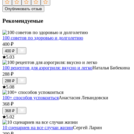
Опубликовать отзыв
Рекомендуемые
100 советов по здоровью и долголетию
400
₽
400
₽
5.0
3
100 рецептов для аэрогриля: вкусно и легко
Наталья Бибекина
288
₽
288
₽
5.0
8
100+ способов успокоиться
Анастасия Левандовски
368
₽
368
₽
5.0
2
10 сценариев на все случаи жизни
Сергей Ларин
200
₽