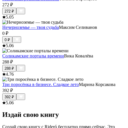
272
₽
272
₽
5.0
5
Нечерноземье — твоя судьба
Максим Селиванов
0
₽
0
₽
5.0
6
Соликамские порталы времени
Вика Ковалёва
288
₽
288
₽
4.7
6
Три поросёнка в бизнесе. Сладкое лето
Марина Корсакова
392
₽
392
₽
5.0
6
Издай свою книгу
Создай свою книгу с Rideró бесплатно прямо сейчас. Это