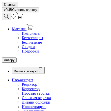
Главная
RUB
Сменить валюту
Магазин
Импринты
Бестселлеры
Бесплатные
Скидки
Подборки
Автору
Войти в аккаунт
Про-аккаунт
Редактор
Корректор
Простая верстка
Сложная верстка
Дизайн обложки
Иллюстрации