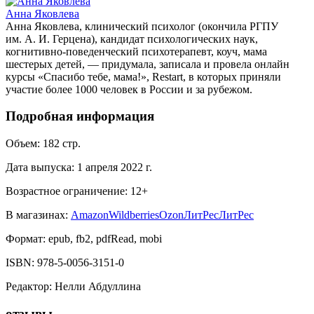
Анна Яковлева
Анна Яковлева, клинический психолог (окончила РГПУ
им. А. И. Герцена), кандидат психологических наук,
когнитивно-поведенческий психотерапевт, коуч, мама
шестерых детей, — придумала, записала и провела онлайн
курсы «Спасибо тебе, мама!», Restart, в которых приняли
участие более 1000 человек в России и за рубежом.
Подробная информация
Объем:
182
стр.
Дата выпуска:
1 апреля 2022 г.
Возрастное ограничение:
12
+
В магазинах:
Amazon
Wildberries
Ozon
ЛитРес
ЛитРес
Формат:
epub, fb2, pdfRead, mobi
ISBN:
978-5-0056-3151-0
Редактор
:
Нелли Абдуллина
отзывы