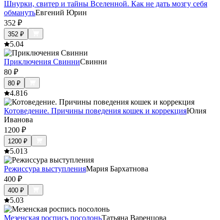
Шнурки, свитер и тайны Вселенной. Как не дать мозгу себя
обмануть
Евгений Юрин
352
₽
352
₽
5.0
4
Приключения Свинни
Свинни
80
₽
80
₽
4.8
16
Котоведение. Причины поведения кошек и коррекция
Юлия
Иванова
1200
₽
1200
₽
5.0
13
Режиссура выступления
Мария Бархатнова
400
₽
400
₽
5.0
3
Мезенская роспись посолонь
Татьяна Варенцова