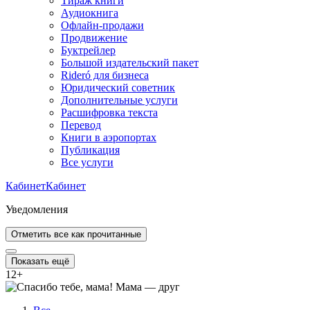
Тираж книги
Аудиокнига
Офлайн-продажи
Продвижение
Буктрейлер
Большой издательский пакет
Rideró для бизнеса
Юридический советник
Дополнительные услуги
Расшифровка текста
Перевод
Книги в аэропортах
Публикация
Все услуги
Кабинет
Кабинет
Уведомления
Отметить все как прочитанные
Показать ещё
12
+