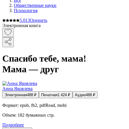
Все
Общественные науки
Психология
5.0
13
Оценить
Электронная книга
Спасибо тебе, мама!
Мама — друг
Анна Яковлева
Электронная
488
₽
Печатная
1 424
₽
Аудио
488
₽
Формат:
epub, fb2, pdfRead, mobi
Объем:
182
бумажных стр.
Подробнее