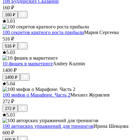
108 Буддийских Сказаний
160
₽
160
₽
3.0
3
100 секретов кратного роста прибыли
Мария Сергеева
516
₽
516
₽
5.0
3
10 фишек в маркетинге
Andrey Kuzmin
1400
₽
1400
₽
5.0
4
100 мифов о Марафоне. Часть 2
Михаил Журавлев
272
₽
272
₽
5.0
3
100 авторских упражнений для тренингов
Ирина Шевцова
600
₽
600
₽