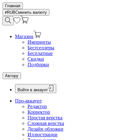
Главная
RUB
Сменить валюту
Магазин
Импринты
Бестселлеры
Бесплатные
Скидки
Подборки
Автору
Войти в аккаунт
Про-аккаунт
Редактор
Корректор
Простая верстка
Сложная верстка
Дизайн обложки
Иллюстрации