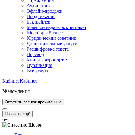
Тираж книги
Аудиокнига
Офлайн-продажи
Продвижение
Буктрейлер
Большой издательский пакет
Rideró для бизнеса
Юридический советник
Дополнительные услуги
Расшифровка текста
Перевод
Книги в аэропортах
Публикация
Все услуги
Кабинет
Кабинет
Уведомления
Отметить все как прочитанные
Показать ещё
6
+