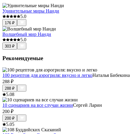
Удивительные миры Нанди
5.0
176
₽
Волшебный мир Нанди
5.0
303
₽
Рекомендуемые
100 рецептов для аэрогриля: вкусно и легко
Наталья Бибекина
288
₽
288
₽
5.0
8
10 сценариев на все случаи жизни
Сергей Ларин
200
₽
200
₽
5.0
5