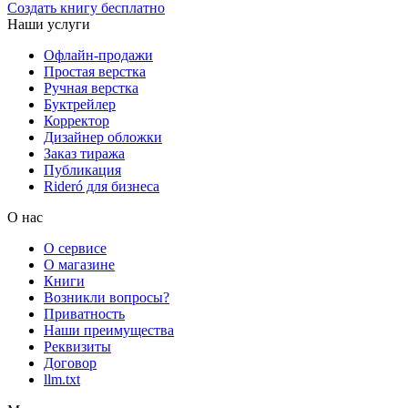
Создать книгу бесплатно
Наши услуги
Офлайн-продажи
Простая верстка
Ручная верстка
Буктрейлер
Корректор
Дизайнер обложки
Заказ тиража
Публикация
Rideró для бизнеса
О нас
О сервисе
О магазине
Книги
Возникли вопросы?
Приватность
Наши преимущества
Реквизиты
Договор
llm.txt