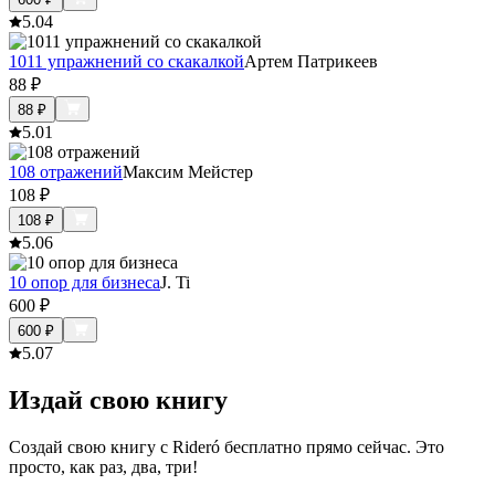
5.0
4
1011 упражнений со скакалкой
Артем Патрикеев
88
₽
88
₽
5.0
1
108 отражений
Максим Мейстер
108
₽
108
₽
5.0
6
10 опор для бизнеса
J. Ti
600
₽
600
₽
5.0
7
Издай свою книгу
Создай свою книгу с Rideró бесплатно прямо сейчас. Это
просто, как раз, два, три!