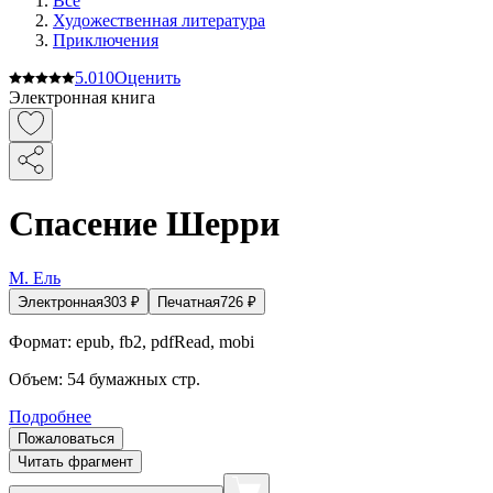
Все
Художественная литература
Приключения
5.0
10
Оценить
Электронная книга
Спасение Шерри
М. Ель
Электронная
303
₽
Печатная
726
₽
Формат:
epub, fb2, pdfRead, mobi
Объем:
54
бумажных стр.
Подробнее
Пожаловаться
Читать фрагмент