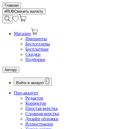
Главная
RUB
Сменить валюту
Магазин
Импринты
Бестселлеры
Бесплатные
Скидки
Подборки
Автору
Войти в аккаунт
Про-аккаунт
Редактор
Корректор
Простая верстка
Сложная верстка
Дизайн обложки
Иллюстрации