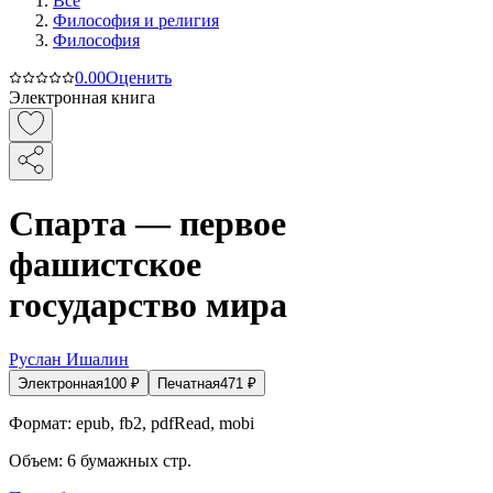
Все
Философия и религия
Философия
0.0
0
Оценить
Электронная книга
Спарта — первое
фашистское
государство мира
Руслан Ишалин
Электронная
100
₽
Печатная
471
₽
Формат:
epub, fb2, pdfRead, mobi
Объем:
6
бумажных стр.