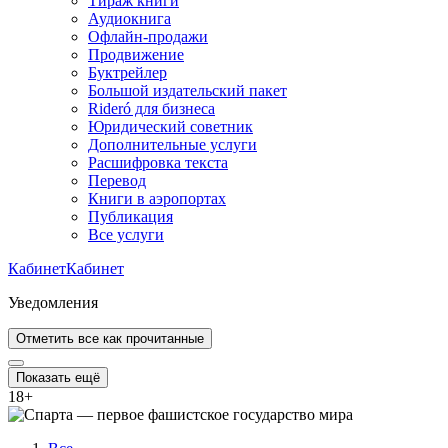
Тираж книги
Аудиокнига
Офлайн-продажи
Продвижение
Буктрейлер
Большой издательский пакет
Rideró для бизнеса
Юридический советник
Дополнительные услуги
Расшифровка текста
Перевод
Книги в аэропортах
Публикация
Все услуги
Кабинет
Кабинет
Уведомления
Отметить все как прочитанные
Показать ещё
18
+