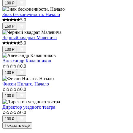
100
₽
Знак бесконечности. Начало
5.0
160
₽
Черный квадрат Малевича
5.0
100
₽
Александр Калашников
0.0
100
₽
Фисои Нилатс. Начало
0.0
100
₽
Директор уездного театра
0.0
100
₽
Показать ещё