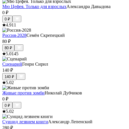
Мю Цефея. Только для взрослых
Александра Давыдова
0
₽
0
₽
4.9
11
Россия-2028
Семён Скрепецкий
80
₽
80
₽
5.0
145
Сценарий
Генри Сирил
140
₽
140
₽
5.0
2
Живые против зомби
Николай Дубчиков
0
₽
0
₽
5.0
2
Суицид лезвием книги
Александр Лепенский
280
₽