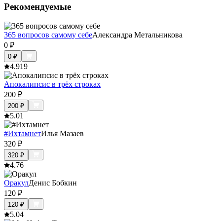
Рекомендуемые
365 вопросов самому себе
Александра Метальникова
0
₽
0
₽
4.9
19
Апокалипсис в трёх строках
200
₽
200
₽
5.0
1
#Ихтамнет
Илья Мазаев
320
₽
320
₽
4.7
6
Оракул
Денис Бобкин
120
₽
120
₽
5.0
4