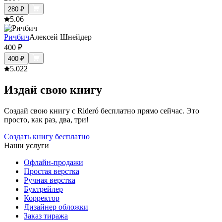
280
₽
5.0
6
Ричбич
Алексей Шнейдер
400
₽
400
₽
5.0
22
Издай свою книгу
Создай свою книгу с Rideró бесплатно прямо сейчас. Это
просто, как раз, два, три!
Создать книгу бесплатно
Наши услуги
Офлайн-продажи
Простая верстка
Ручная верстка
Буктрейлер
Корректор
Дизайнер обложки
Заказ тиража