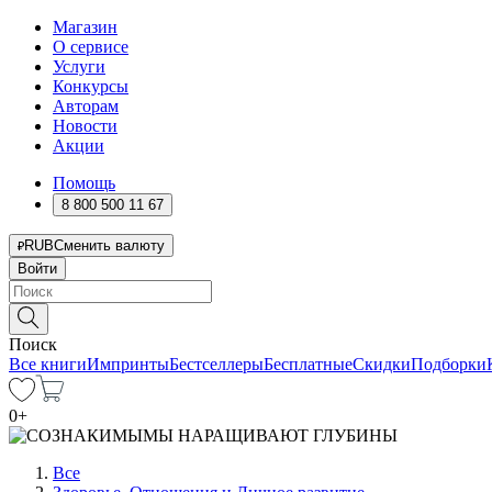
Магазин
О сервисе
Услуги
Конкурсы
Авторам
Новости
Акции
Помощь
8 800 500 11 67
RUB
Сменить валюту
Войти
Поиск
Все книги
Импринты
Бестселлеры
Бесплатные
Скидки
Подборки
0
+
Все