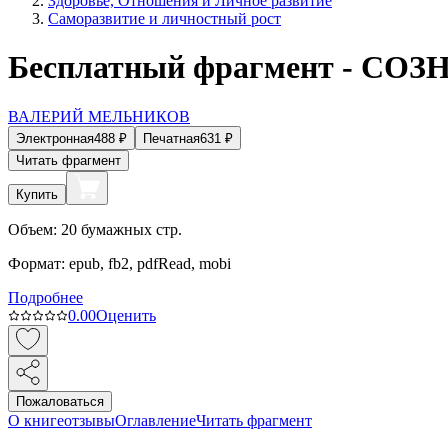
Здоровье, Отношения и Личное развитие
Саморазвитие и личностный рост
Бесплатный фрагмент -
ВАЛЕРИЙ МЕЛЬНИКОВ
Электронная
488
₽
Печатная
631
₽
Читать фрагмент
Купить
Объем:
20
бумажных стр.
Формат:
epub, fb2, pdfRead, mobi
Подробнее
0.0
0
Оценить
Пожаловаться
О книге
отзывы
Оглавление
Читать фрагмент