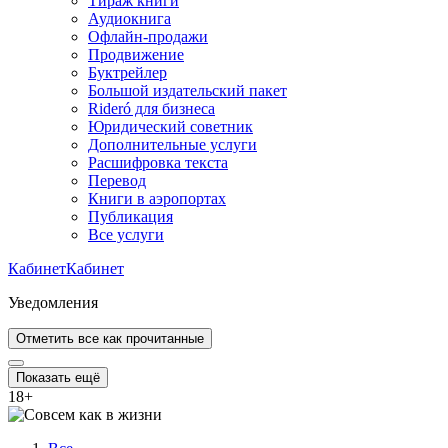
Тираж книги
Аудиокнига
Офлайн-продажи
Продвижение
Буктрейлер
Большой издательский пакет
Rideró для бизнеса
Юридический советник
Дополнительные услуги
Расшифровка текста
Перевод
Книги в аэропортах
Публикация
Все услуги
Кабинет
Кабинет
Уведомления
Отметить все как прочитанные
Показать ещё
18
+