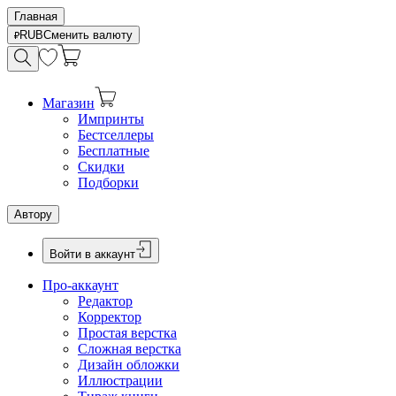
Главная
RUB
Сменить валюту
Магазин
Импринты
Бестселлеры
Бесплатные
Скидки
Подборки
Автору
Войти в аккаунт
Про-аккаунт
Редактор
Корректор
Простая верстка
Сложная верстка
Дизайн обложки
Иллюстрации