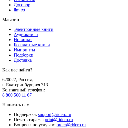
Договор
llm.txt
Магазин
Электронные книги
Аудиокниги
Новинки
Бесплатные книги
Импринты
Подборки
Доставка
Как нас найти?
620027
,
Россия
,
г. Екатеринбург, а/я 313
Контактный телефон
:
8 800 500 11 67
Написать нам
Поддержка
:
support@ridero.ru
Печать тиража
:
print@ridero.ru
Вопросы по услугам
:
order@ridero.ru