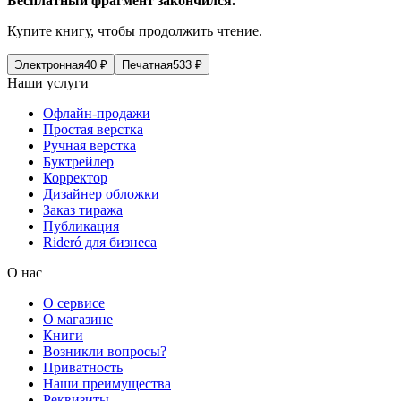
Бесплатный фрагмент закончился.
Купите книгу, чтобы продолжить чтение.
Электронная
40
₽
Печатная
533
₽
Наши услуги
Офлайн-продажи
Простая верстка
Ручная верстка
Буктрейлер
Корректор
Дизайнер обложки
Заказ тиража
Публикация
Rideró для бизнеса
О нас
О сервисе
О магазине
Книги
Возникли вопросы?
Приватность
Наши преимущества
Реквизиты