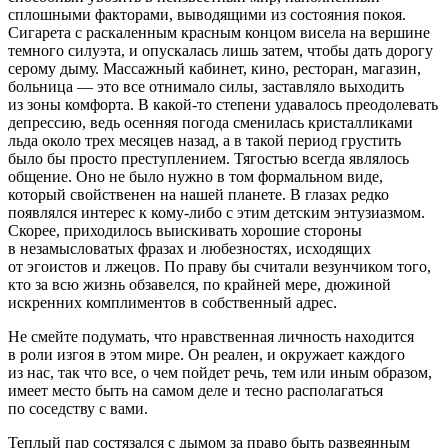
сплошными факторами, выводящими из состояния покоя.
Сигар
ета с раскаленным красным концом висела на вершине
темного силуэта, и опускалась лишь затем, чтобы дать дорогу
серому дыму. Массажный кабинет, кино, ресторан, магазин,
больница — это все отнимало силы, заставляло выходить
из зоны комфорта. В какой-то степени удавалось преодолевать
депрессию, ведь осенняя погода сменилась кристалликами
льда около трех месяцев назад, а в такой период грустить
было бы просто преступлением. Тягостью всегда являлось
общение. Оно не было нужно в том формальном виде,
который свойственен на нашей планете. В глазах редко
появлялся интерес к кому-либо с этим детским энтузиазмом.
Скорее, приходилось выискивать хорошие стороны
в незамысловатых фразах и любезностях, исходящих
от эгоистов и лжецов. По праву бы считали везунчиком того,
кто за всю жизнь обзавелся, по крайней мере, дюжиной
искренних комплиментов в собственный адрес.
Не смейте подумать, что нравственная личность находится
в роли изгоя в этом мире. Он реален, и окружает каждого
из нас, так что все, о чем пойдет речь, тем или иным образом,
имеет место быть на самом деле и тесно располагаться
по соседству с вами.
Теплый пар состязался с дымом за право быть развеянным