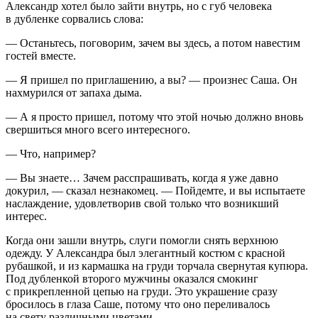
Александр хотел было зайти внутрь, но с губ человека
в дубленке сорвались слова:
— Останьтесь, поговорим, зачем вы здесь, а потом навестим
гостей вместе.
— Я пришел по приглашению, а вы? — произнес Саша. Он
нахмурился от запаха дыма.
— А я просто пришел, потому что этой ночью должно вновь
свершиться много всего интересного.
— Что, например?
— Вы знаете… Зачем расспрашивать, когда я уже давно
до
курил
, — сказал незнакомец. — Пойдемте, и вы испытаете
наслаждение, удовлетворив свой только что возникший
интерес.
Когда они зашли внутрь, слуги помогли снять верхнюю
одежду. У Александра был элегантный костюм с красной
рубашкой, и из кармашка на груди торчала свернутая купюра.
Под дубленкой второго мужчины оказался смокинг
с прикрепленной цепью на груди. Это украшение сразу
бросилось в глаза Саше, потому что оно переливалось
на свету различными цветами.