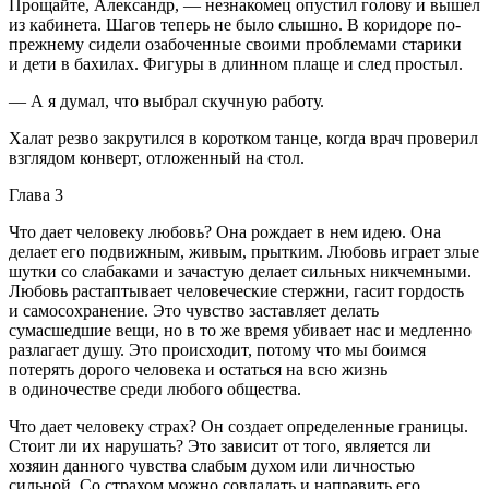
Прощайте, Александр, — незнакомец опустил голову и вышел
из кабинета. Шагов теперь не было слышно. В коридоре по-
прежнему сидели озабоченные своими проблемами старики
и дети в бахилах. Фигуры в длинном плаще и след простыл.
— А я думал, что выбрал скучную работу.
Халат резво закрутился в коротком танце, когда врач проверил
взглядом конверт, отложенный на стол.
Глава 3
Что дает человеку любовь? Она рождает в нем идею. Она
делает его подвижным, живым, прытким. Любовь играет злые
шутки со слабаками и зачастую делает сильных никчемными.
Любовь растаптывает человеческие стержни, гасит гордость
и самосохранение. Это чувство заставляет делать
сумасшедшие вещи, но в то же время убивает нас и медленно
разлагает душу. Это происходит, потому что мы боимся
потерять дорого человека и остаться на всю жизнь
в одиночестве среди любого общества.
Что дает человеку страх? Он создает определенные границы.
Стоит ли их нарушать? Это зависит от того, является ли
хозяин данного чувства слабым духом или личностью
сильной. Со страхом можно совладать и направить его