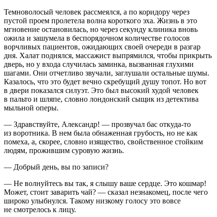
Темноволосый человек рассмеялся, а по коридору через
пустой проем пролетела волна короткого эха. Жизнь в это
мгновение остановилась, но через секунду клиника вновь
ожила и зашумела в беспорядочном количестве голосов
ворчливых пациентов, ожидающих своей очереди в разгар
дня. Халат поднялся, массажист выпрямился, чтобы прикрыть
дверь, но у входа случилась заминка, вызванная глухими
шагами. Они отчетливо звучали, заглушали остальные шумы.
Казалось, что это будет вечно скребущий душу топот. Но вот
в двери показался силуэт. Это был высокий худой человек
в пальто и шляпе, словно лондонский сыщик из детектива
мыльной оперы.
— Здравствуйте, Александр! — прозвучал бас откуда-то
из воротника. В нем была обнаженная грубость, но не как
помеха, а, скорее, словно изящество, свойственное стойким
людям, прожившим суровую жизнь.
— Добрый день, вы по записи?
— Не волнуйтесь вы так, я слышу ваше сердце. Это кошмар!
Может, стоит заварить чай? — сказал незнакомец, после чего
широко улыбнулся. Такому низкому голосу это вовсе
не смотрелось к лицу.