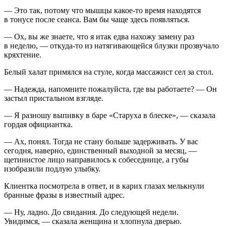
— Это так, потому что мышцы какое-то время находятся
в тонусе после сеанса. Вам бы чаще здесь появляться.
— Ох, вы же знаете, что я итак едва нахожу замену раз
в неделю, — откуда-то из натягивающейся блузки прозвучало
кряхтение.
Белый халат примялся на стуле, когда массажист сел за стол.
— Надежда, напомните пожалуйста, где вы работаете? — Он
застыл пристальном взгляде.
— Я разношу выпивку в баре «Старуха в блеске», — сказала
гордая официантка.
— Ах, понял. Тогда не стану больше задерживать. У вас
сегодня, наверно, единственный выходной за месяц, —
щетинистое лицо направилось к собеседнице, а губы
изобразили подлую улыбку.
Клиентка посмотрела в ответ, и в карих глазах мелькнули
бранные фразы в известный адрес.
— Ну, ладно. До свидания. До следующей недели.
Увидимся, — сказала женщина и хлопнула дверью.