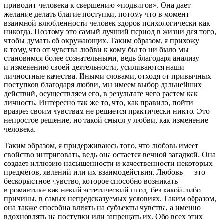
приводит человека к свершению «подвигов». Она дает
желание делать благие поступки, потому что в момент
взаимной влюбленности человек здоров психологически как
никогда. Поэтому это самый лучший период в жизни для того,
чтобы думать об окружающих. Таким образом, я прихожу
к тому, что от чувства любви к кому бы то ни было мы
становимся более сознательными, ведь благодаря анализу
и изменению своей деятельности, усиливаются наши
личностные качества. Иными словами, отходя от привычных
поступков благодаря любви, мы имеем выбор дальнейших
действий, осуществляем его, в результате чего растем как
личность. Интересно так же то, что, как правило, пойти
вразрез своим чувствам не решается практически никто. Это
непростое решение, но такой смысл у любви, как изменение
человека.
Таким образом, я придерживаюсь того, что любовь имеет
свойство интриговать, ведь она остается вечной загадкой. Она
создает иллюзию насыщенности и качественности некоторых
предметов, явлений или их взаимодействия. Любовь — это
бескорыстное чувство, которое способно возникать
в романтике как некий эстетический плод, без какой-либо
причины, в самых непредсказуемых условиях. Таким образом,
она также способна влиять на субъекты чувства, а именно
вдохновлять на поступки или запрещать их. Обо всех этих