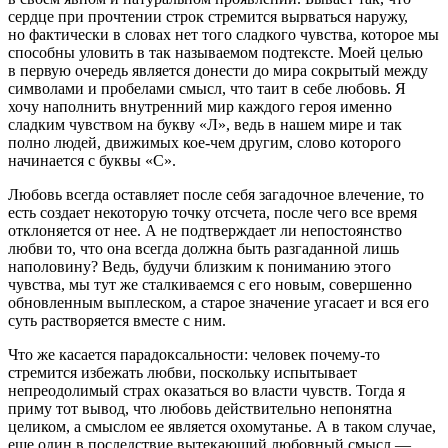
сердце при прочтении строк стремится вырваться наружу,
но фактически в словах нет того сладкого чувства, которое мы
способны уловить в так называемом подтексте. Моей целью
в первую очередь является донести до мира сокрытый между
символами и пробелами смысл, что таит в себе любовь. Я
хочу наполнить внутренний мир каждого героя именно
сладким чувством на букву «Л», ведь в нашем мире и так
полно людей, движимых кое-чем другим, слово которого
начинается с буквы «С».
Любовь всегда оставляет после себя загадочное влечение, то
есть создает некоторую точку отсчета, после чего все время
отклоняется от нее. А не подтверждает ли непостоянство
любви то, что она всегда должна быть разгаданной лишь
наполовину? Ведь, будучи близким к пониманию этого
чувства, мы тут же сталкиваемся с его новым, совершенно
обновленным выплеском, а старое значение угасает и вся его
суть растворяется вместе с ним.
Что же касается парадоксальности: человек почему-то
стремится избежать любви, поскольку испытывает
непреодолимый страх оказаться во власти чувств. Тогда я
приму тот вывод, что любовь действительно непонятна
целиком, а смыслом ее является охомутанье. А в таком случае,
еще один в последствие вытекающий любовный смысл —