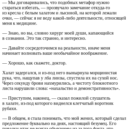
— Мы договаривались, что подобных метафор нужно
стараться избегать, — прозвучало замечание откуда-то
из кресла с белым халатом и лысиной, на которой лежали
очки, — сейчас я не веду какой-либо деятельности, относящей
меня к медицине.
— Знаю, но вы, словно хирург моей души, капающийся
в сознании. Это так странно, и интересно.
— Давайте сосредоточимся на реальности, иначе меня
начинает волновать ваше необычайное воображение.
— Хорошо, как скажете, доктор.
Халат задергался, и из-под него вынырнула морщинистая
рука, что, нащупав у лба линзы, спустила их на сухой нос.
Через секунду брови нахмурились, а чистоту блокнотного
листа нарушили слова: «нахальство и демонстративность».
— Приступим, наконец, — сказал пожилой слушатель
в халате, из-под которого виднелся клетчатый воротник
рубахи.
— В общем, я стала понимать, что мой жених, который сделал
предложение буквально на днях, настоящий безумец. Его
повадки итак не всегда объяснимы из-за того факта, что