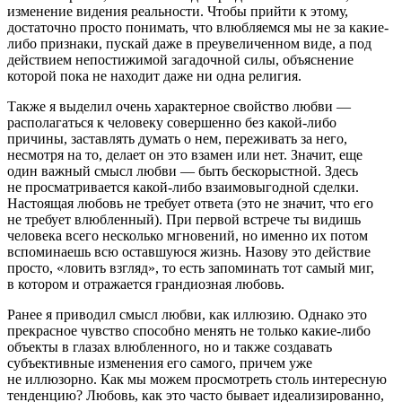
изменение видения реальности. Чтобы прийти к этому,
достаточно просто понимать, что влюбляемся мы не за какие-
либо признаки, пускай даже в преувеличенном виде, а под
действием непостижимой загадочной силы, объяснение
которой пока не находит даже ни одна религия.
Также я выделил очень характерное свойство любви —
располагаться к человеку совершенно без какой-либо
причины, заставлять думать о нем, переживать за него,
несмотря на то, делает он это взамен или нет. Значит, еще
один важный смысл любви — быть бескорыстной. Здесь
не просматривается какой-либо взаимовыгодной сделки.
Настоящая любовь не требует ответа (это не значит, что его
не требует влюбленный). При первой встрече ты видишь
человека всего несколько мгновений, но именно их потом
вспоминаешь всю оставшуюся жизнь. Назову это действие
просто, «ловить взгляд», то есть запоминать тот самый миг,
в котором и отражается грандиозная любовь.
Ранее я приводил смысл любви, как иллюзию. Однако это
прекрасное чувство способно менять не только какие-либо
объекты в глазах влюбленного, но и также создавать
субъективные изменения его самого, причем уже
не иллюзорно. Как мы можем просмотреть столь интересную
тенденцию? Любовь, как это часто бывает идеализированно,