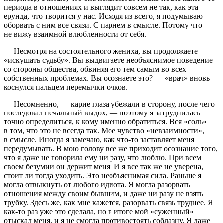
периода в отношениях и выглядит совсем не так, как эта
ерунда, что творится у нас. Исходя из всего, я подумываю
оборвать с ним все связи. С парнем в смысле. Потому что
не вижу взаимной влюбленности от себя.
— Несмотря на состоятельного жениха, вы продолжаете
«искушать судьбу». Вы выдвигаете необъяснимое поведение
со стороны общества, обвиняя его тем самым во всех
собственных проблемах. Вы осознаете это? — «врач» вновь
коснулся пальцем перемычки очков.
— Несомненно, — карие глаза убежали в сторону, после чего
последовал печальный выдох, — поэтому я затруднилась
точно определиться, к кому именно обратиться. Вся «соль»
в том, что это не всегда так. Мое чувство «невзаимности»,
в смысле. Иногда я замечаю, как что-то заставляет меня
передумывать. В мою голову все же приходит осознание того,
что я даже не говорила ему ни разу, что люблю. При всем
своем безумии он держит меня. И я все так же не уверена,
стоит ли тогда уходить. Это необъяснимая сила. Раньше я
могла отвыкнуть от любого идиота. Я могла разорвать
отношения между своим бывшим, и даже ни разу не взять
трубку. Здесь же, как мне кажется, разорвать связь труднее. Я
как-то раз уже это сделала, но в итоге мой «суженный»
отыскал меня, и я не смогла противостоять соблазну. Я даже