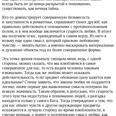
всегда быть не до конца раскрытой к пониманию,
существовать, как вечная тайна.
Кто-то демонстрирует совершенную бельмесость
и запутанность в романтике, спрашивает своих друзей, как
правильно действовать в отношениях с противоположным
полом, и в чем вообще заключается сущность любви. В итоге
мы получаем тезис, приведенный в самом верху. Из него я
возьму еще один смысл, который присвою любовному
чувству — менять бытие, а именно маскировать материальные
и духовные объекты под их более совершенные формы.
Эта точка зрения поначалу смущала меня, ведь, с одной
стороны, можно сказать, что мы влюбляемся в самое
совершенное для нас, то есть видим человека таковым
изначально. Тогда как же любовь может искажать
действительность, если предмет обожания сразу кажется нам
идеальным? Спешу заявить, что законы любви не поддаются
логике, иначе первые два выявленные смысла потеряли бы
всякую значимость. Таким образом, я допускаю, что сущность
этого чувства недоступна к пониманию людей, а разгадка
находится только у самого Бога. Тогда утверждение о том, что
для нас объект чувств и другие окружающие предметы
искажаются в лучшую сторону во время влюбленности, я
считаю верным, а значит и подтверждаю смысл любви, как