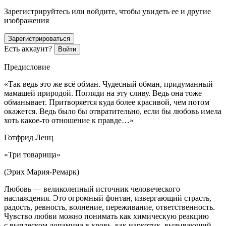
Зарегистрируйтесь или войдите, чтобы увидеть ее и другие
изображения
Зарегистрироваться
Есть аккаунт?
Войти
Предисловие
«Так ведь это же всё обман. Чудесный обман, придуманный
мамашей природой. Погляди на эту сливу. Ведь она тоже
обманывает. Притворяется куда более красивой, чем потом
окажется. Ведь было бы отвратительно, если бы любовь имела
хоть какое-то отношение к правде…»
Готфрид Ленц
«Три товарища»
(Эрих Мария-Ремарк)
Любовь — великолепный источник человеческого
наслаждения. Это огромный фонтан, извергающий страсть,
радость, ревность, волнение, переживание, ответственность.
Чувство любви можно понимать как химическую реакцию
с выплеском допамина в кровь, как
наркот
ик, вызывающий