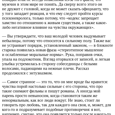
мужчин в этом мире не понять. Да сверху всего этого он
не дружит с головой, когда не может сказать официанту, что
у того западает реакция, и что ему следует пройти курсы
психоневролога, только потому, что «кодекс запрещает
хамство по отношению к живым существам, а также какое-
либо негативное влияние на чувства окружающих».
— Вы утверждаете, что ваш молодой человек выдумывает
небылицы, потому что относится к сильному полу. Также вас
не устраивает порядок, установленный законом, — в блокноте
старика появилась новая фраза «стереотипное мышление
и ослабленные моральные нормы». Рука, поправив очки,
упала на подлокотник. Взгляд оторвался от записей, и легкая
улыбка устремилась в сторону собеседницы с белыми
волосами, падающими на нежные плечи. Рассказ
продолжился с энтузиазмом.
— Самое странное — это то, что он мне вроде бы нравится:
чувства порой настолько сильные с его стороны, что про
такие снимают фильмы и пишут романы. А иногда мой
парень просто невыносим, когда становится таким же
ненормальным, как все люди вокруг. Не знаю, стоит ли
говорить про любовь, так для каждого она своя, и, может, для
кого-то и подразумевает подобные противоречия: я вот,
например, считаю, что она появляется только после какого-то