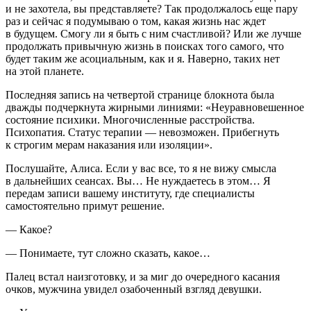
и не захотела, вы представляете? Так продолжалось еще пару
раз и сейчас я подумываю о том, какая жизнь нас ждет
в будущем. Смогу ли я быть с ним счастливой? Или же лучше
продолжать привычную жизнь в поисках того самого, что
будет таким же асоциальным, как и я. Наверно, таких нет
на этой планете.
Последняя запись на четвертой странице блокнота была
дважды подчеркнута жирными линиями: «Неуравновешенное
состояние психики. Многочисленные расстройства.
Психопатия. Статус терапии — невозможен. Прибегнуть
к строгим мерам наказания или изоляции».
Послушайте, Алиса. Если у вас все, то я не вижу смысла
в дальнейших сеансах. Вы… Не нуждаетесь в этом… Я
передам записи вашему институту, где специалисты
самостоятельно примут решение.
— Какое?
— Понимаете, тут сложно сказать, какое…
Палец встал наизготовку, и за миг до очередного касания
очков, мужчина увидел озабоченный взгляд девушки.