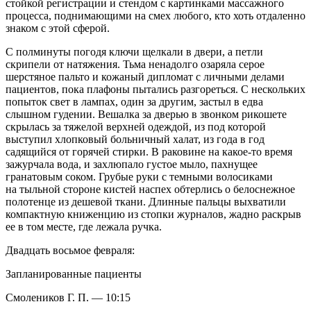
стойкой регистрации и стендом с картинками массажного
процесса, поднимающими на смех любого, кто хоть отдаленно
знаком с этой сферой.
С полминуты погодя ключи щелкали в двери, а петли
скрипели от натяжения. Тьма ненадолго озаряла серое
шерстяное пальто и кожаный дипломат с личными делами
пациентов, пока плафоны пытались разгореться. С нескольких
попыток свет в лампах, один за другим, застыл в едва
слышном гудении. Вешалка за дверью в звонком рикошете
скрылась за тяжелой верхней одеждой, из под которой
выступил хлопковый больничный халат, из года в год
садящийся от горячей стирки. В раковине на какое-то время
зажурчала вода, и захлюпало густое мыло, пахнущее
гранатовым соком. Грубые руки с темными волосиками
на тыльной стороне кистей наспех обтерлись о белоснежное
полотенце из дешевой ткани. Длинные пальцы выхватили
компактную книженцию из стопки журналов, жадно раскрыв
ее в том месте, где лежала ручка.
Двадцать восьмое февраля:
Запланированные пациенты
Смолеников Г. П. — 10:15