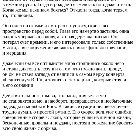
в нужное русло. Тогда и рождается смелость или даже отвага.
Когда же мы начинаем бояться? Отчасти тогда, когда теряем
то, что любим.
Он сидел на скамье и смотрел в пустоту, сквозь все
пространство перед собой. Глаза его намертво застыли, одна
ладонь уперлась в голову, а вторая держала письмо. Он
потерял счет времени, и его интересовали только собственные
мысли, а все окружение являлось в виде фонового звучания
и мерцания.
Даже если бы все оптимисты мира столпились около него
и стали диктовать лозунги о том, что нужно жить проще,
он бы не отвел взгляда от надписи в самом верху конверта
«Редигендум В. Г.», а точнее от тех картин, которые стояли
в его сознании.
Действительность такова, что ожидания зачастую
не становятся явью, а наоборот, превращаются в несбыточные
надежды и мольбы к Богу. В такие ситуации человеку очень
трудно думать о простой рутине. Его скорее волнуют ошибки,
совершенные сгоряча, люди, которые ушли из личной жизни,
бесконечные провалы и неудачи, постоянное желание бросить
всю свою жизнь с обрыва.