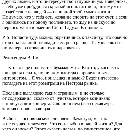
других людей, и это интересует твой глубокий ум. Наверняка,
в тебе уже пробудился скрытый огонь интриги, потому что
воздействие на людей — основной твой смысл жизни.
Не думаю, что у тебя есть желание спорить на этот счет, а если
я ошибаюсь по поводу последнего, то жду на дискуссию
первого марта в имении Свята Гадуха. В полночь.
P. S. Попасть туда можно, обратившись к таксисту, что обычно
стоит на главной площади Пестрого рынка. Ты узнаешь его
по манере разговаривать и парковаться.
Редигендум В. Г.»
— Кто-то еще пользуется бумажками… Кто-то, у кого есть
шикарная печать, но нет компьютера с проведенным
интернетом… Я что, приглашен в замок? Будет интересно
поглядеть на этот розыгрыш на Пестром рынке.
Послание выглядело таким странным, и не столько
от содержания, сколько от чувства, которое возникало
в присутствии конверта. Словно в нем была некая аура,
темная и повелевающая.
Выбор — основная мука человека. Зачастую, мы так
и не осуществляем его. Что есть выбор в нашей жизни? Для
чего он нужен? Этого сказать нельзя, но единственное, что