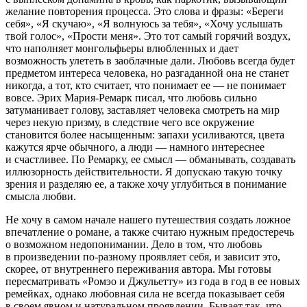
желание повторения процесса. Это слова и фразы: «Береги
себя», «Я скучаю», «Я волнуюсь за тебя», «Хочу услышать
твой голос», «Прости меня». Это тот самый горячий воздух,
что наполняет монгольфьеры влюбленных и дает
возможность улететь в заоблачные дали. Любовь всегда будет
предметом интереса человека, но разгаданной она не станет
никогда, а тот, кто считает, что понимает ее — не понимает
вовсе. Эрих Мария-Ремарк писал, что любовь сильно
затуманивает голову, заставляет человека смотреть на мир
через некую призму, в следствие чего все окружение
становится более насыщенным: запахи усиливаются, цвета
кажутся ярче обычного, а люди — намного интереснее
и счастливее. По Ремарку, ее смысл — обманывать, создавать
иллюзорность действительности. Я допускаю такую точку
зрения и разделяю ее, а также хочу углубиться в понимание
смысла любви.
Не хочу в самом начале нашего путешествия создать ложное
впечатление о романе, а также считаю нужным предостеречь
о возможном недопонимании. Дело в том, что любовь
в произведении по-разному проявляет себя, и зависит это,
скорее, от внутреннего переживания автора. Мы готовы
пересматривать «Ромэо и Джульетту» из года в год в ее новых
ремейках, однако любовная сила не всегда показывает себя
в своем явном и натуральном проявлении. Бывает так, что