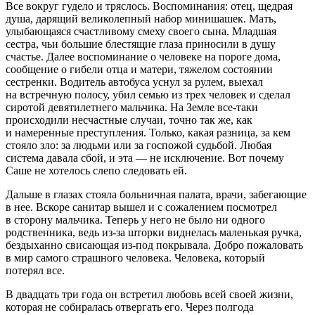
Все вокруг гудело и тряслось. Воспоминания: отец, щедрая
душа, дарящий великолепный набор минишашек. Мать,
улыбающаяся счастливому смеху своего сына. Младшая
сестра, чьи большие блестящие глаза приносили в душу
счастье. Далее воспоминание о человеке на пороге дома,
сообщение о гибели отца и матери, тяжелом состоянии
сестренки. Водитель автобуса уснул за рулем, выехал
на встречную полосу, убил семью из трех человек и сделал
сиротой девят
илетн
его мальчика. На Земле все-таки
происходили несчастные случаи, точно так же, как
и намеренные преступления. Только, какая разница, за кем
стояло зло: за людьми или за госпожой судьбой. Любая
система давала сбой, и эта — не исключение. Вот почему
Саше не хотелось слепо следовать ей.
Дальше в глазах стояла больничная палата, врачи, забегающие
в нее. Вскоре санитар вышел и с сожалением посмотрел
в сторону мальчика. Теперь у него не было ни одного
родственника, ведь из-за шторки виднелась маленькая ручка,
бездыханно свисающая из-под покрывала. Добро пожаловать
в мир самого страшного человека. Человека, который
потерял все.
В двадцать три года он встретил любовь всей своей жизни,
которая не собиралась отвергать его. Через полгода