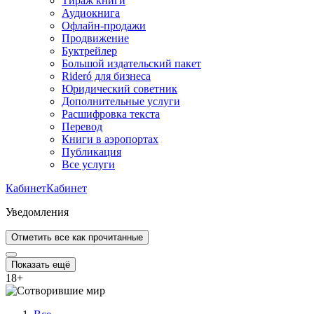
Тираж книги
Аудиокнига
Офлайн-продажи
Продвижение
Буктрейлер
Большой издательский пакет
Rideró для бизнеса
Юридический советник
Дополнительные услуги
Расшифровка текста
Перевод
Книги в аэропортах
Публикация
Все услуги
Кабинет
Кабинет
Уведомления
Отметить все как прочитанные
Показать ещё
18
+