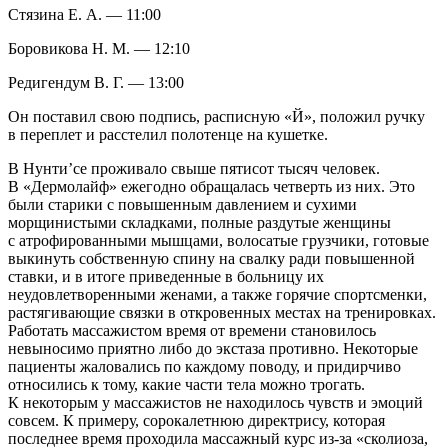
Стязина Е. А. — 11:00
Боровикова Н. М. — 12:10
Редигендум В. Г. — 13:00
Он поставил свою подпись, расписную «Й», положил ручку
в переплет и расстелил полотенце на кушетке.
В Нунти’се проживало свыше пятисот тысяч человек.
В «Дермолайф» ежегодно обращалась четверть из них. Это
были старики с повышенным давлением и сухими
морщинистыми складками, полные раздутые женщины
с атрофированными мышцами, волосатые грузчики, готовые
выкинуть собственную спину на свалку ради повышенной
ставки, и в итоге приведенные в больницу их
неудовлетворенными женами, а также горячие спортсменки,
растягивающие связки в откровенных местах на тренировках.
Работать массажистом время от времени становилось
невыносимо приятно либо до экстаза противно. Некоторые
пациенты жаловались по каждому поводу, и придирчиво
относились к тому, какие части тела можно трогать.
К некоторым у массажистов не находилось чувств и эмоций
совсем. К примеру, сорокалетнюю директрису, которая
последнее время проходила массажный курс из-за «сколиоза,