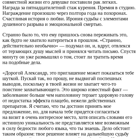
совместной жизни его девушке поставили рак легких.
Награда за пятнадцат
илетн
ий стаж курения. Премия в студию.
Награждение произошло через полтора года на похоронах.
Счастливая история о любви. Ирония судьбы с элементами
душевного разрыва и эмоциональной смертью.
Странно было то, что ему пришлось снова переживать это,
как будто не хватило натерпеться в прошлом. «Странно,
действительно необычно» — подумал он, и, вдруг, отвлекся
от терзающих душу мыслей и принялся читать письмо. Спустя
минуту он уже размышлял о том, стоит ли тратить время
на подобные дела.
«Дорогой Александр, это приглашение может показаться тебе
шуткой. Пускай так, но прошу, не выдвигай поспешных
выводов, поскольку в твоей жизни не хватает чего-то
поистине захватывающего. Это широко известный факт —
заболевание больше чем наполовину терзает здоровую голову
от недостатка эффекта плацебо, нежели действенных
препаратов. Я считаю, что ты
достоин
принять мое
предложение, но, для начала тебе придется согласиться
на визит в очень интересное место, хотя описать словами его
истинную уникальность не представляется мне возможным
в силу бедности любого языка, что ты знаешь. Дело обстоит
таким образом: твое решение влияет на дальнейшую судьбу