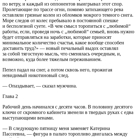
по ветру, и каждый из оппонентов выигрывал этот спор.
Пролетающие по трассе огни, помимо затихающего рева
оставляли грязные колеи из обломков мокрого темного снега.
Море следов от
колес
пребывало в постоянной спешке
и бесполезной суете. «В чем смысл торопиться с „любимой“
работы, если, проведя ночь с „любимой“ семьей, вновь нужно
будет отправляться на заработки, которые приносят
минимальное количество счастья, какое вообще способен
доставить труд?» — новый печальный выдох оставлял
за собой тягостную мысль, что сменялась очередным, и,
возможно, куда более тяжелым переживанием.
Пепел падал на снег, а потом сквозь него, прожигая
невидимый никотиновый след.
— Опаздывает, — сказал мужчина.
Глава 2
Рабочий день начинался с десяти часов. В половину десятого
ключи от скромного кабинета звенели в твердых руках с едва
выступающими венами.
— В следующую пятницу меня заменяет Катерина
Пассеевна, — фигура в пальто торопливо двигалась между