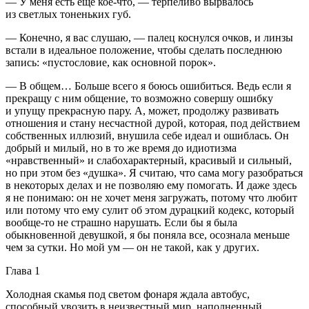
— У меня есть еще кое-что, — терпеливо вырвалось
из светлых тоненьких губ.
— Конечно, я вас слушаю, — палец коснулся очков, и линзы
встали в идеальное положение, чтобы сделать последнюю
запись: «пустословие, как основной порок».
— В общем… Больше всего я боюсь ошибиться. Ведь если я
прекращу с ним общение, то возможно совершу ошибку
и упущу прекрасную пару. А, может, продолжу развивать
отношения и стану несчастной дурой, которая, под действием
собственных иллюзий, внушила себе идеал и ошиблась. Он
добрый и милый, но в то же время до идиотизма
«нравственный» и слабохарактерный, красивый и сильный,
но при этом без «душка». Я считаю, что сама могу разобраться
в некоторых делах и не позволяю ему помогать. И даже здесь
я не понимаю: он не хочет меня загружать, потому что любит
или потому что ему сулит об этом дурацкий кодекс, который
вообще-то не страшно нарушать. Если бы я была
обыкновенной девушкой, я бы поняла все, осознала меньше
чем за сутки. Но мой ум — он не такой, как у других.
Глава 1
Холодная скамья под светом фонаря ждала автобус,
способный увозить в неизвестный мир, наполненный