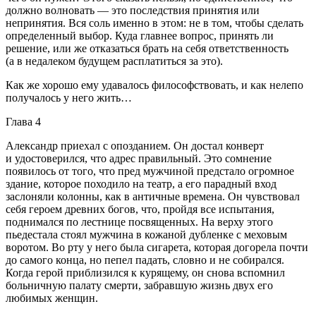
должно волновать — это последствия принятия или
непринятия. Вся соль именно в этом: не в том, чтобы сделать
определенный выбор. Куда главнее вопрос, принять ли
решение, или же отказаться брать на себя ответственность
(а в недалеком будущем расплатиться за это).
Как же хорошо ему удавалось философствовать, и как нелепо
получалось у него жить…
Глава 4
Александр приехал с опозданием. Он достал конверт
и удостоверился, что адрес правильный. Это сомнение
появилось от того, что пред мужчиной предстало огромное
здание, которое походило на театр, а его парадный вход
заслоняли колонны, как в античные времена. Он чувствовал
себя героем древних богов, что, пройдя все испытания,
поднимался по лестнице посвященных. На верху этого
пьедестала стоял мужчина в кожаной дубленке с меховым
воротом. Во рту у него была
сигар
ета, которая догорела почти
до самого конца, но пепел падать, словно и не собирался.
Когда герой приблизился к курящему, он снова вспомнил
больничную палату смерти, забравшую жизнь двух его
любимых женщин.