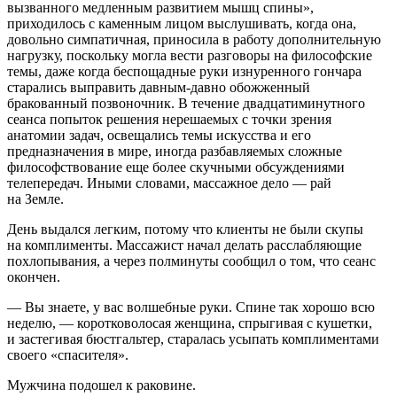
вызванного медленным развитием мышц спины»,
приходилось с каменным лицом выслушивать, когда она,
довольно симпатичная, приносила в работу дополнительную
нагрузку, поскольку могла вести разговоры на философские
темы, даже когда беспощадные руки изнуренного гончара
старались выправить давным-давно обожженный
бракованный позвоночник. В течение двадцатиминутного
сеанса попыток решения нерешаемых с точки зрения
анатомии задач, освещались темы искусства и его
предназначения в мире, иногда разбавляемых сложные
философствование еще более скучными обсуждениями
телепередач. Иными словами, массажное дело — рай
на Земле.
День выдался легким, потому что клиенты не были скупы
на комплименты. Массажист начал делать расслабляющие
похлопывания, а через полминуты сообщил о том, что сеанс
окончен.
— Вы знаете, у вас волшебные руки. Спине так хорошо всю
неделю, — коротковолосая женщина, спрыгивая с кушетки,
и застегивая бюстгальтер, старалась усыпать комплиментами
своего «спасителя».
Мужчина подошел к раковине.