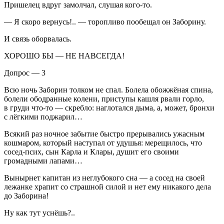
Пришелец вдруг замолчал, слушая кого-то.
— Я скоро вернусь!.. — торопливо пообещал он Заборину.
И связь оборвалась.
ХОРОШО БЫ — НЕ НАВСЕГДА!
Допрос — 3
Всю ночь Заборин толком не спал. Болела обожжёная спина,
болели ободранные колени, приступы кашля рвали горло,
в груди что-то — скр
ебло
: наглотался дыма, а, может, бронхи
с лёгкими поджарил…
Всякий раз ночное забытие быстро прерывались ужасным
кошмаром, который наступал от удушья: мерещилось, что
сосед-псих, сын Карла и Клары, душит его своими
громадными лапами…
Вынырнет капитан из неглубокого сна — а сосед на своей
лежанке храпит со страшной силой и нет ему никакого дела
до Заборина!
Ну как тут уснёшь?..