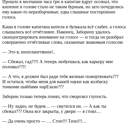
Прошло в молчании часа три и капитан вдруг осознал, что
кипение в голове стало не таким бурным, но зато почудились
ему какие-то неразборчивые, едва слышные посторонние
голоса.
Каша в голове капитана кипела и булькала всё слабее, а голоса
слышались всё отчётливее. Наконец, Заборину удалось
сконцентрировать внимание на голосе — и тогда он разобрал
совершенно отчётливые слова, сказанные знакомым голосом:
— Это я, инопланетянин!..
— Сбежал, гад??!! А теперь любуешься, как карьеру мне
поломал??!!
— А что, я должен был ради тебя жизнью пожертвовать???
И остаться, чтобы меня для вашей науки как колбаску
тонкими шайбами нарЕзали???
Заборин только теперь понял, что сморозил глупость.
— Ну ладно, не будем… — смутился он. — А как ты
сбежал??? Окна все закрыты, у двери — я стоял…
— Да очень просто — … Стоп!!! Тихо!!!…