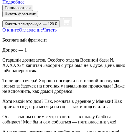
Подробнее
Пожаловаться
Читать фрагмент
Купить
электронную — 120 ₽
О книге
Оглавление
Читать
Бесплатный фрагмент
Допрос — 1
Старший дознаватель Особого отдела Военной базы №
ХХХХХ/Y капитан Заборин с утра был не в духе. День явно
шёл напере
косяк
.
То ли дело вчера! Хорошо посидели в столовой по случаю
новых звёздочек на погонах у начальника продсклада! Даже
не вспомнить, как домой добрался!
Хотя какой это дом? Так, комната в деревне у Маньки! Как
приехал сюда три месяца назад — так и подселили…
Она — сыном своим с утра занята — в школу балбеса
собирает! Мог бы и сам собраться — пятиклассник уже!
А на своего квартиранта и любовника — ноль внимания!