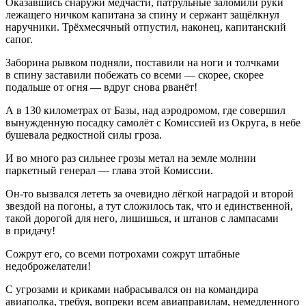
Оказавшись снаружи медчасти, патрульные заломили руки
лежащего ничком капитана за спину и сержант защёлкнул
наручники. Трёхмесячный отпустил, наконец, капитанский
сапог.
Заборина рывком подняли, поставили на ноги и толчками
в спину заставили побежать со всеми — скорее, скорее
подальше от огня — вдруг снова рванёт!
А в 130 километрах от Базы, над аэродромом, где совершил
вынужденную посадку самолёт с Комиссией из Округа, в небе
бушевала редкостной силы гроза.
И во много раз сильнее грозы метал на земле молнии
паркетный генерал — глава этой Комиссии.
Он-то вызвался лететь за очевидно лёгкой наградой и второй
звездой на погоны, а тут сложилось так, что и единственной,
такой дорогой для него, лишишься, и штанов с лампасами
в придачу!
Сожрут его, со всеми потрохами сожрут штабные
недоброжелатели!
С угрозами и криками набрасывался он на командира
авиаполка, требуя, вопреки всем авиаправилам, немедленного