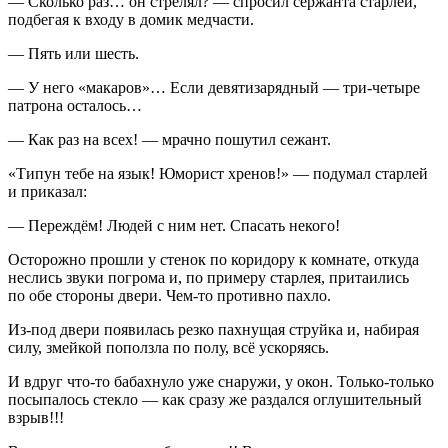
— Сколько раз… он стрелял? — спросил сержанта старлей,
подбегая к входу в домик медчасти.
— Пять или шесть.
— У него «макаров»… Если девятизарядный — три-четыре
патрона осталось…
— Как раз на всех! — мрачно пошутил сежант.
«Типун тебе на язык! Юморист хренов!» — подумал старлей
и приказал:
— Переждём! Людей с ним нет. Спасать некого!
Осторожно прошли у стенок по коридору к комнате, откуда
неслись звуки погрома и, по примеру старлея, притаились
по обе стороны двери. Чем-то противно пахло.
Из-под двери появилась резко пахнущая струйка и, набирая
силу, змейкой поползла по полу, всё ускоряясь.
И вдруг что-то бабахнуло уже снаружи, у окон. Только-только
посыпалось стекло — как сразу же раздался оглушительный
взрыв!!!