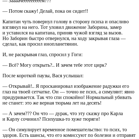
— Заааачееееееееем???
— Потом скажу! Делай, пока он сидит!!
Капитан чуть повернул голову в сторону психа и опасливо
взглянул на него. Тот уловил движение Заборина, замер
и уставился на капитана, приняв чужой взгляд за вызов.
Но Заборин быстро отвернулся, на ходу закрывая глаза —
сделал, как просил инопланетянин.
И, не раскрывая глаз, спросил у Гоги:
— Всё? Могу открыть?.. И зачем тебе этот цирк?
После короткой паузы, Вася услышал:
— Открывай!.. Я просканировал изображение радужки его
глаз на твоей сетчатке. Он — точно не псих, а симулянт: явно
при
дури
вается. Так что спи спокойно! Нормальный убивать
не станет: это же верная тюрьма лет на десять!
— А зачем??? Он что — дурак, что эту сказку про Карла
и Карлу сочинил? Психушка-то хуже тюряги!
— Он симулирует временное помешательство: то псих, то
здоров. Есть шансы, что его комиссуют по болезни и отправят