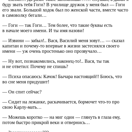
буду звать тебя Гоги? В училище дружок у меня был — Гоги
его звали. Большой ходок был по женской части, вместе часто
в самоволку бегали…
— Гоги — так Гоги… Тем более, что такие буквы есть
в начале моего имени. И ты имя назови!
— Извини — забыл!.. Вася, Василий меня зовут… — сказал
капитан и почему-то впервые в жизни застеснялся своего
имени — уж очень простенько оно прозвучало…
— Ну вот, познакомились, наконец-то!.. Вася, ты так
и не ответил: Почему не спишь?
— Психа опасаюсь: Качок! Бычара настоящий!! Боюсь, что
во сне меня придушит!
— Он спит сейчас?
— Сидит на лежанке, раскачивается, бормочет что-то про
свою Карлу-мать…
— Можешь коротко — на миг один — глянуть в глаза ему,
потом быстро прикрой веки и отвернись…