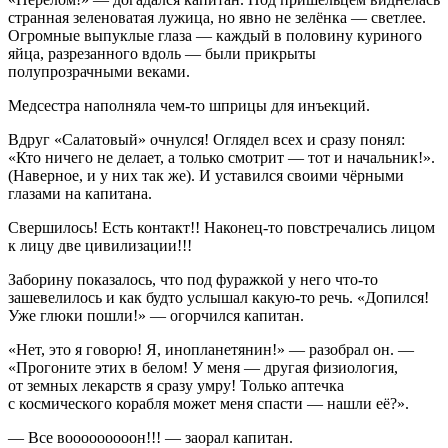
странная зеленоватая лужица, но явно не зелёнка — светлее.
Огромные выпуклые глаза — каждый в половину куриного
яйца, разрезанного вдоль — были прикрыты
полупрозрачными веками.
Медсестра наполняла чем-то шприцы для инъекций.
Вдруг «Салатовый» очнулся! Оглядел всех и сразу понял:
«Кто ничего не делает, а только смотрит — тот и начальник!».
(Наверное, и у них так же). И уставился своими чёрными
глазами на капитана.
Свершилось! Есть контакт!! Наконец-то повстречались лицом
к лицу две цивилизации!!!
Заборину показалось, что под фуражкой у него что-то
зашевелилось и как будто услышал какую-то речь. «Допился!
Уже глюки пошли!» — огорчился капитан.
«Нет, это я говорю! Я, инопланетянин!» — разобрал он. —
«Прогоните этих в белом! У меня — другая физиология,
от земных лекарств я сразу умру! Только аптечка
с космического корабля может меня спасти — нашли её?».
— Все вооооооооон!!! — заорал капитан.