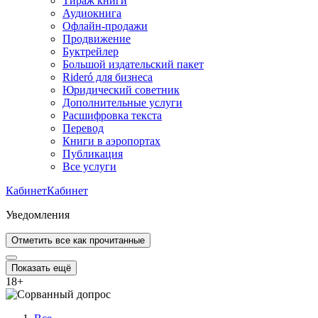
Тираж книги
Аудиокнига
Офлайн-продажи
Продвижение
Буктрейлер
Большой издательский пакет
Rideró для бизнеса
Юридический советник
Дополнительные услуги
Расшифровка текста
Перевод
Книги в аэропортах
Публикация
Все услуги
Кабинет
Кабинет
Уведомления
Отметить все как прочитанные
Показать ещё
18
+