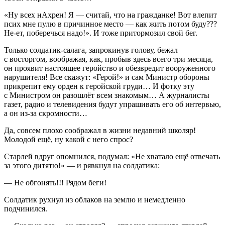
«Ну всех нАхрен! Я — считай, что на гражданке! Вот влепит
псих мне пулю в причинное место — как жить потом буду???
Не-ет, поберечься надо!». И тоже притормозил свой бег.
Только солдатик-салага, запрокинув голову, бежал
с восторгом, воображая, как, пробыв здесь всего три месяца,
он проявит настоящее геройство и обезвредит вооруженного
нарушителя! Все скажут: «Герой!» и сам Министр обороны
прикрепит ему орден к геройской груди… И фотку эту
с Министром он разошлёт всем знакомым… А журналисты
газет, радио и телевидения будут упрашивать его об интервью,
а он из-за скромности…
Да, совсем плохо соображал в жизни недавний школяр!
Молодой ещё, ну какой с него спрос?
Старлей вдруг опомнился, подумал: «Не хватало ещё отвечать
за этого дитятю!» — и рявкнул на солдатика:
— Не обгонять!!! Рядом беги!
Солдатик рухнул из облаков на землю и немедленно
подчинился.