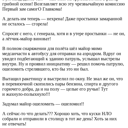
грибной осени! Возглавляет всю эту чрезвычайную комиссию
Первый зам самогО Главкома!
А делать им теперь — нехрена! Даже простынки замаранной
не осталось — сгорела!
Спросят с него, с генерала, хотя и в утере простынки — не он,
а лётчик-майор виноват!
В полном снаряжении для полёта шёл майор мимо
медсанчасти к автобусу для отправки на аэродром. Вдруг он
увидел подбегающий к зданию патруль, услышал выстрелы
внутри. Ну и проявил инициативу — решил помочь патрулю,
ошеломить стрелявшего, кто бы это ни был.
Вытащил ракетницу и выстрелил по окну. Не знал же он, что
в перевязочной скопились пары бензина,
спирт
а и другого
горючего добра, да и на полу — целые его ручьи! Тут
и жахнуло-полыхнуло!!!
Задумал майор ошеломить — ошеломил!!
А сейчас-то что делать??? Хорошо хоть, что куски НЛО
собрали и отправили в столицу в тот же день! Хоть за них
не отвечать!