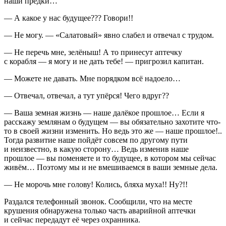
наши предки…
— А какое у нас будущее??? Говори!!
— Не могу. — «Салатовый» явно слабел и отвечал с трудом.
— Не перечь мне, зелёныш! А то принесут аптечку
с корабля — я могу и не дать тебе! — пригрозил капитан.
— Можете не давать. Мне порядком всё надоело…
— Отвечал, отвечал, а тут упёрся! Чего вдруг??
— Ваша земная жизнь — наше далёкое прошлое… Если я
расскажу землянам о будущем — вы обязательно захотите что-
то в своей жизни изменить. Но ведь это же — наше прошлое!..
Тогда развитие наше пойдёт совсем по другому пути
и неизвестно, в какую сторону… Ведь изменив наше
прошлое — вы поменяете и то будущее, в котором мы сейчас
живём… Поэтому мы и не вмешиваемся в ваши земные дела.
— Не морочь мне голову! Колись, бляха муха!! Ну?!!
Раздался телефонный звонок. Сообщили, что на месте
крушения обнаружена только часть аварийной аптечки
и сейчас передадут её через охранника.