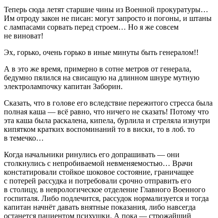
Теперь сюда летят старшие чины из Военной прокуратуры…
Им отроду закон не писан: могут запросто и погоны, и штаны
с лампасами сорвать перед строем… Но я же совсем
не виноват!
Эх, горько, очень горько в иные минуты быть генералом!!
А в это же время, примерно в сотне метров от генерала,
бедумно пялился на свисащую на длинном шнуре мутную
электролампочку капитан Заборин.
Сказать, что в голове его вследствие пережитого стресса была
полная каша — всё равно, что ничего не сказать! Потому что
эта каша была раскалена, кипела, бурлила и стреляла изнутри
кипятком кратких воспоминаний то в
виски
, то в лоб. то
в темечко…
Когда начальники ринулись его допрашивать — они
столкнулись с непробиваемой невменяемостью… Врачи
констатировали стойкое шоковое состояние, граничащее
с потерей рассудка и потребовали срочно отправить его
в столицу, в неврологическое отделение Главного Военного
госпиталя. Либо подлечится, рассудок нормализуется и тогда
капитан начнёт давать внятные показания, либо навсегда
останется пациентом психушки. А пока — строжайший