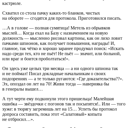
кастрюле.
Схватил со стола пачку каких-то бланков, чистых
на обороте — сгодятся для протокола. Приготовился писать.
…А в голове — полная сумятица! Метель из обрывков
мыслей… Когда ехал на Базу с назначением на новую
должность — мысленно рисовал картины, как он лихо ловит
пачками шпионов, как получает повышения, награды! И,
главное, так чётко и хорошо заранее продумал поиск: «Искать
надо среди тех, кто не пьёт! Не пьёт — значит, или больной,
или враг и боится проболтаться!».
Он здесь уже целых три месяца — а ни одного шпиона так
и не поймал! Писал докладные начальникам о своих
подозрениях — а те только ругаются: «Где доказательства??».
Эх, опоздал он лет на 70! Живи тогда — наверняка бы
в генералы вышел…
А тут черти ему подкинули этого пришельца! Малейшая
ошибка — звёздочки с погонов так и посыпятся!.. Или — того
хуже: в тюрягу загремишь лет на 15… Успеть бы протокол
допроса составить, пока этот «Салатовый» копыта
не отбросил…».