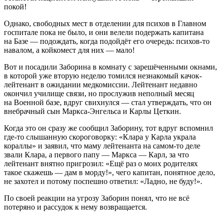
покой!
Однако, свободных мест в отделении для психов в Главном
госпитале пока не было, и они велели подержать капитана
на Базе — подождать, когда подойдёт его очередь: психов-то
навалом, а койкомест для них — мало!
Вот и посадили Заборина в комнату с зарешёченными окнами,
в которой уже вторую неделю томился незнакомый качок-
лейтенант в ожидании медкомиссии. Лейтенант недавно
окончил училище связи, но прослужив неполный месяц
на Военной базе, вдруг свихнулся — стал утверждать, что он
внебрачный сын Маркса-Энгельса и Карлы Цеткин.
Когда это он сразу же сообщил Заборину, тот вдруг вспомнил
где-то слышанную скороговорку: «Клара у Карла украла
кораллы» и заявил, что маму лейтенанта на самом-то деле
звали Клара, а первого папу — Маркса — Карл, за что
лейтенант внятно пригрозил: «Ещё раз о моих родителях
такое скажешь — дам в морду!», чего капитан, понятное дело,
не захотел и потому поспешно ответил: «Ладно, не буду!».
По своей реакции на угрозу Заборин понял, что не всё
потеряно и рассудок к нему возвращается.