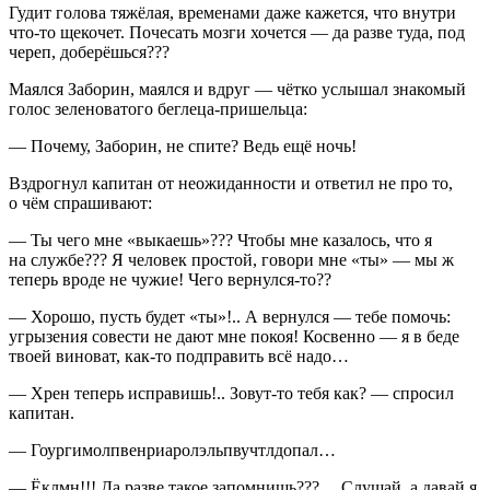
Гудит голова тяжёлая, временами даже кажется, что внутри
что-то щекочет. Почесать мозги хочется — да разве туда, под
череп, доберёшься???
Маялся Заборин, маялся и вдруг — чётко услышал знакомый
голос зеленоватого беглеца-пришельца:
— Почему, Заборин, не спите? Ведь ещё ночь!
Вздрогнул капитан от неожиданности и ответил не про то,
о чём спрашивают:
— Ты чего мне «выкаешь»??? Чтобы мне казалось, что я
на службе??? Я человек простой, говори мне «ты» — мы ж
теперь вроде не чужие! Чего вернулся-то??
— Хорошо, пусть будет «ты»!.. А вернулся — тебе помочь:
угрызения совести не дают мне покоя! Косвенно — я в беде
твоей виноват, как-то подправить всё надо…
— Хрен теперь исправишь!.. Зовут-то тебя как? — спросил
капитан.
— Гоургимолпвенриаролэльпвучтлдопал…
— Ёклмн!!! Да разве такое запомнишь???… Слушай, а давай я