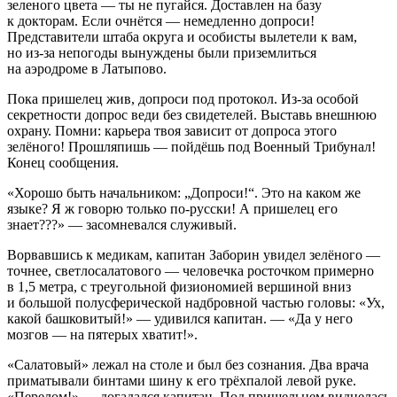
зеленого цвета — ты не пугайся. Доставлен на базу
к докторам. Если очнётся — немедленно допроси!
Представители штаба округа и особисты вылетели к вам,
но из-за непогоды вынуждены были приземлиться
на аэродроме в Латыпово.
Пока пришелец жив, допроси под протокол. Из-за особой
секретности допрос веди без свидетелей. Выставь внешнюю
охрану. Помни: карьера твоя зависит от допроса этого
зелёного! Прошляпишь — пойдёшь под Военный Трибунал!
Конец сообщения.
«Хорошо быть начальником: „Допроси!“. Это на каком же
языке? Я ж говорю только по-русски! А пришелец его
знает???» — засомневался служивый.
Ворвавшись к медикам, капитан Заборин увидел зелёного —
точнее, светлосалатового — человечка росточком примерно
в 1,5 метра, с треугольной физиономией вершиной вниз
и большой полусферической надбровной частью головы: «Ух,
какой башковитый!» — удивился капитан. — «Да у него
мозгов — на пятерых хватит!».
«Салатовый» лежал на столе и был без сознания. Два врача
приматывали бинтами шину к его трёхпалой левой руке.
«Перелом!» — догадался капитан. Под пришельцем виднелась