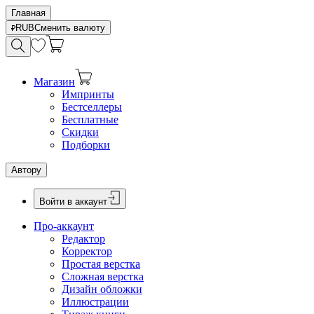
Главная
RUB
Сменить валюту
Магазин
Импринты
Бестселлеры
Бесплатные
Скидки
Подборки
Автору
Войти в аккаунт
Про-аккаунт
Редактор
Корректор
Простая верстка
Сложная верстка
Дизайн обложки
Иллюстрации