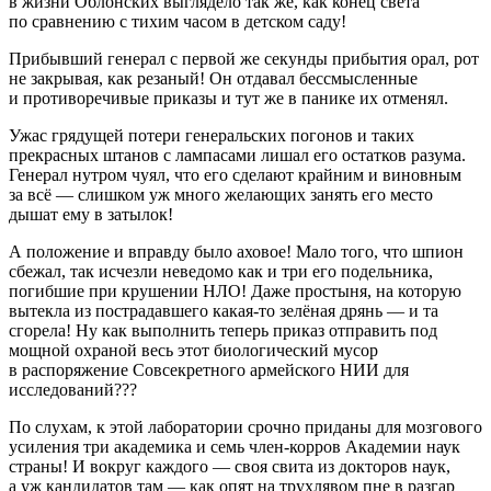
в жизни Облонских выглядело так же, как конец света
по сравнению с тихим часом в детском саду!
Прибывший генерал с первой же секунды прибытия орал, рот
не закрывая, как резаный! Он отдавал бессмысленные
и противоречивые приказы и тут же в панике их отменял.
Ужас грядущей потери генеральских погонов и таких
прекрасных штанов с лампасами лишал его остатков разума.
Генерал нутром чуял, что его сделают крайним и виновным
за всё — слишком уж много желающих занять его место
дышат ему в затылок!
А положение и вправду было аховое! Мало того, что шпион
сбежал, так исчезли неведомо как и три его подельника,
погибшие при крушении НЛО! Даже простыня, на которую
вытекла из пострадавшего какая-то зелёная дрянь — и та
сгорела! Ну как выполнить теперь приказ отправить под
мощной охраной весь этот биологический мусор
в распоряжение Совсекретного армейского НИИ для
исследований???
По слухам, к этой лаборатории срочно приданы для мозгового
усиления три академика и семь
член
-корров Академии наук
страны! И вокруг каждого — своя свита из докторов наук,
а уж кандидатов там — как опят на трухлявом пне в разгар