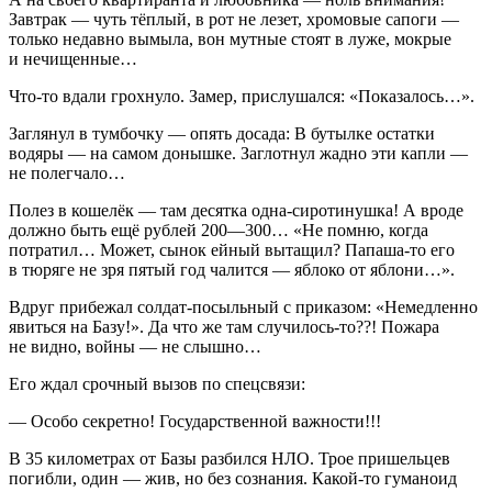
Завтрак — чуть тёплый, в рот не лезет, хромовые сапоги —
только недавно вымыла, вон мутные стоят в луже, мокрые
и нечищенные…
Что-то вдали грохнуло. Замер, прислушался: «Показалось…».
Заглянул в тумбочку — опять досада: В бутылке остатки
водяры — на самом донышке. Заглотнул жадно эти капли —
не полегчало…
Полез в кошелёк — там десятка одна-сиротинушка! А вроде
должно быть ещё рублей 200—300… «Не помню, когда
потратил… Может, сынок ейный вытащил? Папаша-то его
в тюряге не зря пятый год чалится — яблоко от яблони…».
Вдруг прибежал солдат-посыльный с приказом: «Немедленно
явиться на Базу!». Да что же там случилось-то??! Пожара
не видно, войны — не слышно…
Его ждал срочный вызов по спецсвязи:
— Особо секретно! Государственной важности!!!
В 35 километрах от Базы разбился НЛО. Трое пришельцев
погибли, один — жив, но без сознания. Какой-то гуманоид