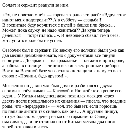
Солдат и сержант рванули за ним.
«Эх, не повезло мне!» — горевал заранее старлей: «Вдруг этот
идиот меня подстрелит?? А в субботу — свадьба!!!
В госпитале буду корчиться с пулей в башке или брюхе…
Может, пока служу, не надо жениться?? Да куда теперь
денешься — потратились…». И невольно сбавил темп бега,
хотя устать вроде бы не успел.
Озабочен был и сержант. По закону его должны были уже как
два месяца демобилизовать, но с документами всё тянули
и тянули… До армии — на гражданке — он жил в пригороде,
а работал в столице — чинил всякие электронные приборы.
Вот и на Военной базе чего только не тащили к нему со всех
сторон: «Почини, будь другом!!».
Мысленно он давно уже был дома и разбирался с двумя
своими «любушками» — Катюхой и Нюркой: кто крепче его
ждал… У Катьки младенец даже появился месяцев через
десять после прощального их свидания — писала, что поздние
роды, что «передержка» — мол, это бывает, если горюешь
по папаше дитяти так сильно, как она… А друганы пишут,
что уж больно младенец на косого гармониста Сашку
смахивает, да и не отлипал он от Катьки месяца два после
твоей отправки в часть…