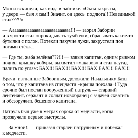
Мозги вскипели, как вода в чайнике: «Окна закрыты,
у двери — был я сам!! Значит, он здесь, подлюга!! Неведимкой
стал???!!».
— Аааааааааааааааааааааааааааа!!! — заорал Заборин
и в ярости стал опрокидывать тумбочки, сбрасывать какие-то
бутылки с полок. Потекли пахучие лужи, захрустели под
ногами стёкла.
— Где ты, жаба зелёная???!!! — взвыл капитан, одним рывком
поднял крышку кобуры, выхватил «макаров» и стал наугад
палить по углам: БАХ!!! БАХ!!! БАХ!!! БАХ-БАХ!!! БАХ!!!
Врачи, изгнанные Забориным, доложили Начальнику Базы
о том, что у капитана из спецчасти «крыша поехала»! Туда
срочно был послан вооруженный патруль — старший
лейтенант, сержант и солдат-новобранец с задачей схватить
и обезоружить бешеного капитана.
Патруль был уже в метрах сорока от медчасти, когда
прозвучали первые выстрелы.
— За мной!! — приказал старлей патрульным и побежал
к медчасти.