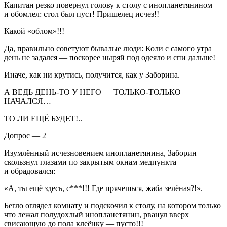
Капитан резко повернул голову к столу с инопланетянином
и обомлел: стол был пуст! Пришелец исчез!!
Какой «облом»!!!
Да, правильно советуют бывалые люди: Коли с самого утра
день не задался — поскорее ныряй под одеяло и спи дальше!
Иначе, как ни крутись, получится, как у Заборина.
А ВЕДЬ ДЕНЬ-ТО У НЕГО — ТОЛЬКО-ТОЛЬКО
НАЧАЛСЯ…
ТО ЛИ ЕЩЁ БУДЕТ!..
Допрос — 2
Изумлённый исчезновением инопланетянина, Заборин
скользнул глазами по закрытым окнам медпункта
и обрадовался:
«А, ты ещё здесь, с***!!! Где прячешься, жаба зелёная?!».
Бегло оглядел комнату и подскочил к столу, на котором только
что лежал полудохлый инопланетянин, рванул вверх
свисающую до пола клеёнку — пусто!!!