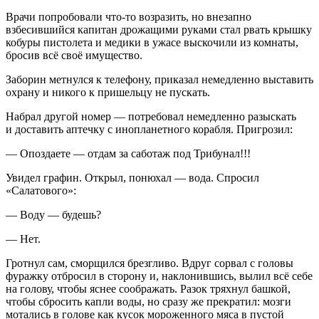
Врачи попробовали что-то возразить, но внезапно
взбесившийся капитан дрожащими руками стал рвать крышку
кобуры пистолета и медики в ужасе выскочили из комнаты,
бросив всё своё имущество.
Заборин метнулся к телефону, приказал немедленно выставить
охрану и никого к пришельцу не пускать.
Набрал другой номер — потребовал немедленно разыскать
и доставить аптечку с инопланетного корабля. Пригрозил:
— Опоздаете — отдам за саботаж под Трибунал!!!
Увидел графин. Открыл, понюхал — вода. Спросил
«Салатового»:
— Воду — будешь?
— Нет.
Гротнул сам, сморщился брезгливо. Вдруг сорвал с головы
фуражку отбросил в сторону и, наклонившись, вылил всё себе
на голову, чтобы яснее соображать. Разок тряхнул башкой,
чтобы сбросить капли воды, но сразу же прекратил: мозги
мотались в голове как кусок мороженного мяса в пустой