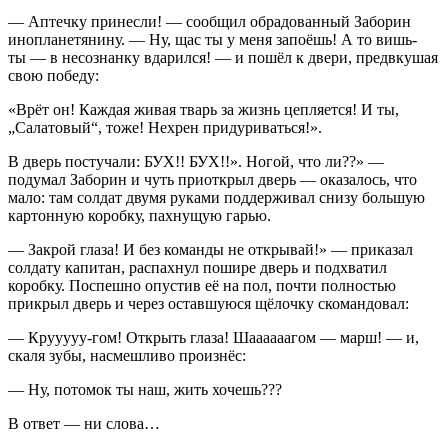
— Аптечку принесли! — сообщил обрадованный Заборин
инопланетянину. — Ну, щас ты у меня запоёшь! А то вишь-
ты — в несознанку вдарился! — и пошёл к двери, предвкушая
свою победу:
«Врёт он! Каждая живая тварь за жизнь цепляется! И ты,
„Салатовый“, тоже! Нехрен при
дури
ваться!».
В дверь постучали: БУХ!! БУХ!!». Ногой, что ли??» —
подумал Заборин и чуть приоткрыл дверь — оказалось, что
мало: там солдат двумя руками поддерживал снизу большую
картонную коробку, пахнущую гарью.
— Закрой глаза! И без команды не открывай!» — приказал
солдату капитан, распахнул пошире дверь и подхватил
коробку. Поспешно опустив её на пол, почти полностью
прикрыл дверь и через оставшуюся щёлочку скомандовал:
— Крууууу-гом! Открыть глаза! Шаааааагом — марш! — и,
скаля зубы, насмешливо произнёс:
— Ну, потомок ты наш, жить хочешь???
В ответ — ни слова…