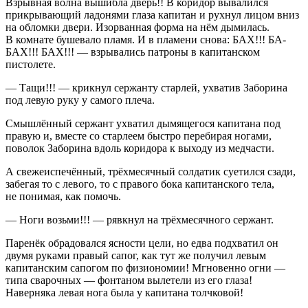
Взрывная волна вышибла дверь!! В коридор вывалился
прикрывающий ладонями глаза капитан и рухнул лицом вниз
на обломки двери. Изорванная форма на нём дымилась.
В комнате бушевало пламя. И в пламени снова: БАХ!!! БА-
БАХ!!! БАХ!!! — взрывались патроны в капитанском
пистолете.
— Тащи!!! — крикнул сержанту старлей, ухватив Заборина
под левую руку у самого плеча.
Смышлённый сержант ухватил дымящегося капитана под
правую и, вместе со старлеем быстро перебирая ногами,
поволок Заборина вдоль коридора к выходу из медчасти.
А свежеиспечённый, трёхмесячный солдатик суетился сзади,
забегая то с левого, то с правого бока капитанского тела,
не понимая, как помочь.
— Ноги возьми!!! — рявкнул на трёхмесячного сержант.
Паренёк обрадовался ясности цели, но едва подхватил он
двумя руками правый сапог, как тут же получил левым
капитанским сапогом по физиономии! Мгновенно огни —
типа сварочных — фонтаном вылетели из его глаза!
Наверняка левая нога была у капитана толчковой!