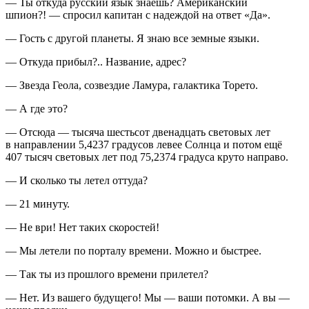
— Ты откуда русский язык знаешь?
Америк
анский
шпион?! — спросил капитан с надеждой на ответ «Да».
— Гость с другой планеты. Я знаю все земные языки.
— Откуда прибыл?.. Название, адрес?
— Звезда Геола, созвездие Ламура, галактика Торето.
— А где это?
— Отсюда — тысяча шестьсот двенадцать световых лет
в направлении 5,4237 градусов левее Солнца и потом ещё
407 тысяч световых лет под 75,2374 градуса круто направо.
— И сколько ты летел оттуда?
— 21 минуту.
— Не ври! Нет таких скоростей!
— Мы летели по порталу времени. Можно и быстрее.
— Так ты из прошлого времени прилетел?
— Нет. Из вашего будущего! Мы — ваши потомки. А вы —