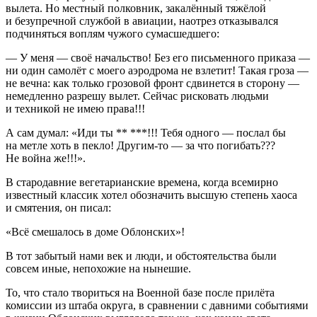
вылета. Но местный полковник, закалённый тяжёлой
и безупречной службой в авиации, наотрез отказывался
подчиняться воплям чужого сумасшедшего:
— У меня — своё начальство! Без его письменного приказа —
ни один самолёт с моего аэродрома не взлетит! Такая гроза —
не вечна: как только грозовой фронт сдвинется в сторону —
немедленно разрешу вылет. Сейчас рисковать людьми
и техникой не имею права!!!
А сам думал: «Иди ты ** ***!!! Тебя одного — послал бы
на метле хоть в пекло! Другим-то — за что погибать???
Не война же!!!».
В стародавние вегетарианские времена, когда всемирно
известный классик хотел обозначить высшую степень хаоса
и смятения, он писал:
«Всё смешалось в доме Облонских»!
В тот забытый нами век и люди, и обстоятельства были
совсем иные, непохожие на нынешие.
То, что стало твориться на Военной базе после прилёта
комиссии из штаба округа, в сравнении с давними событиями