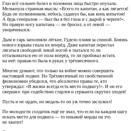
Глаз всё сильнее болел и половина лица быстро опухала.
Мелькнула странная мысль: «Всего-то капитан, а как лягается!
Будь он полковником, небось, саданул бы, как конь копытом!
А будь генералом — был бы я без глаза и с дырой в черепе!».
Но правую ногу капитана — не бросил, а от левой —
уворачивался.
Дым и гарь заполняли лёгкие. Гудело пламя за спиной. Боязнь
нового взрыва гнала их вперёд. Даже капитан перестал
лягаться свободной левой ногой и пытался то ли
отталкиваться ею от пола вперёд, то ли пробовал встать
на неё: правая-то была в руках у трёхмесячного.
Многие думают, что только на войне можно совершить
настоящий подвиг. Но Трёхмесячный по свобственной
физиономии убедился, что абсолютно правы те, кто
утверждал: «В жизни всегда есть место подвигу!». И он его
свершил: при содействии старлея и сержанта скрутил злодея!
Пусть и не орден, но медаль-то он уж точно заслужил!
По молодости солдатик ещё не знал, что если на каждом шагу
искать место для подвига — то никакой морды на это
не хватит!