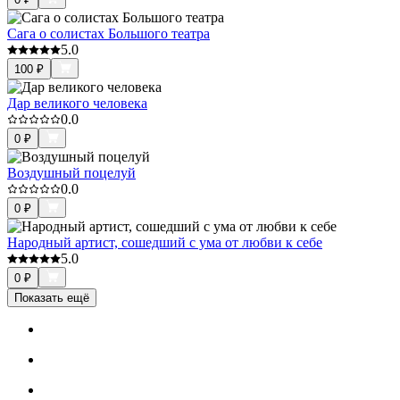
Сага о солистах Большого театра
5.0
100
₽
Дар великого человека
0.0
0
₽
Воздушный поцелуй
0.0
0
₽
Народный артист, сошедший с ума от любви к себе
5.0
0
₽
Показать ещё