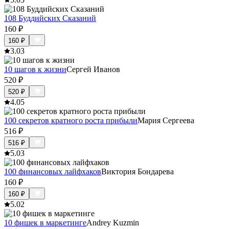
108 Буддийских Сказаний
160
₽
160
₽
3.0
3
10 шагов к жизни
Сергей Иванов
520
₽
520
₽
4.0
5
100 секретов кратного роста прибыли
Мария Сергеева
516
₽
516
₽
5.0
3
100 финансовых лайфхаков
Виктория Бондарева
160
₽
160
₽
5.0
2
10 фишек в маркетинге
Andrey Kuzmin