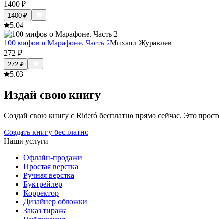
1400
₽
1400
₽
5.0
4
100 мифов о Марафоне. Часть 2
Михаил Журавлев
272
₽
272
₽
5.0
3
Издай свою книгу
Создай свою книгу с Rideró бесплатно прямо сейчас. Это просто,
Создать книгу бесплатно
Наши услуги
Офлайн-продажи
Простая верстка
Ручная верстка
Буктрейлер
Корректор
Дизайнер обложки
Заказ тиража