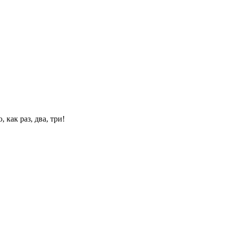
 как раз, два, три!