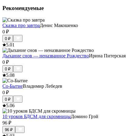
Рекомендуемые
Сказка про завтра
Денис Макошенко
0
₽
0
₽
5.0
1
Дыхание снов — неназванное Рождество
Ирина Питерская
0
₽
0
₽
5.0
8
Со-Бытие
Владимир Лебедев
0
₽
0
₽
5.0
6
10 уроков БДСМ для скромницы
Домино Грэй
96
₽
96
₽
5.0
3