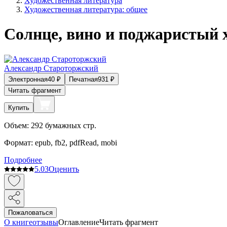
Художественная литература
Художественная литература: общее
Солнце, вино и поджаристый 
Александр Староторжский
Электронная
40
₽
Печатная
931
₽
Читать фрагмент
Купить
Объем:
292
бумажных стр.
Формат:
epub, fb2, pdfRead, mobi
Подробнее
5.0
3
Оценить
Пожаловаться
О книге
отзывы
Оглавление
Читать фрагмент