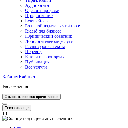
Тираж книги
Аудиокнига
Офлайн-продажи
Продвижение
Буктрейлер
Большой издательский пакет
Rideró для бизнеса
Юридический советник
Дополнительные услуги
Расшифровка текста
Перевод
Книги в аэропортах
Публикация
Все услуги
Кабинет
Кабинет
Уведомления
Отметить все как прочитанные
Показать ещё
18
+