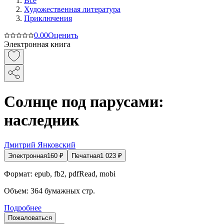
Все
Художественная литература
Приключения
0.0
0
Оценить
Электронная книга
Солнце под парусами:
наследник
Дмитрий Янковский
Электронная
160
₽
Печатная
1 023
₽
Формат:
epub, fb2, pdfRead, mobi
Объем:
364
бумажных стр.
Подробнее
Пожаловаться