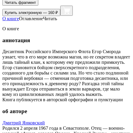
Читать фрагмент
Купить
электронную — 160 ₽
О книге
Оглавление
Читать
О книге
аннотация
Десантник Российского Имперского Флота Егор Сморода
узнает, что в его мире возможна магия, но ее секретом владеет
лишь тайный клан, к которому ему предложили примкнуть.
Егор становится бойцом сверхсекретного подразделения,
созданного для борьбы с силами зла. Но что стало подлинной
причиной вербовки — отменная подготовка десантника, или
его принадлежность к древнему роду? Разгадка этой тайны
вынуждает Егора отправиться в земли варваров, где мало
кому из цивилизованных людей удалось выжить.
Книга публикуется в авторской орфографии и пунктуации
об авторе
Дмитрий Янковский
Родился 2 апреля 1967 года в Севастополе. Отец — военно-