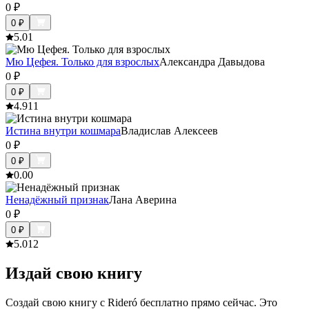
0
₽
0
₽
5.0
1
Мю Цефея. Только для взрослых
Александра Давыдова
0
₽
0
₽
4.9
11
Истина внутри кошмара
Владислав Алексеев
0
₽
0
₽
0.0
0
Ненадёжный признак
Лана Аверина
0
₽
0
₽
5.0
12
Издай свою книгу
Создай свою книгу с Rideró бесплатно прямо сейчас. Это