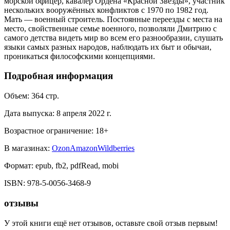
морской офицер, кавалер Ордена «Красной Звезды», участник
нескольких вооружённых конфликтов с 1970 по 1982 год.
Мать — военный строитель. Постоянные переезды с места на
место, свойственные семье военного, позволяли Дмитрию с
самого детства видеть мир во всем его разнообразии, слушать
языки самых разных народов, наблюдать их быт и обычаи,
проникаться философскими концепциями.
Подробная информация
Объем:
364
стр.
Дата выпуска:
8 апреля 2022 г.
Возрастное ограничение:
18
+
В магазинах:
Ozon
Amazon
Wildberries
Формат:
epub, fb2, pdfRead, mobi
ISBN:
978-5-0056-3468-9
отзывы
У этой книги ещё нет отзывов, оставьте свой отзыв первым!