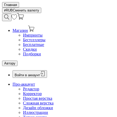
Главная
RUB
Сменить валюту
Магазин
Импринты
Бестселлеры
Бесплатные
Скидки
Подборки
Автору
Войти в аккаунт
Про-аккаунт
Редактор
Корректор
Простая верстка
Сложная верстка
Дизайн обложки
Иллюстрации