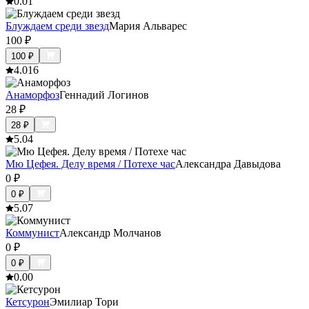
0.0
1
Блуждаем среди звезд
Мария Альварес
100
₽
100
₽
4.0
16
Анаморфоз
Геннадий Логинов
28
₽
28
₽
5.0
4
Мю Цефея. Делу время / Потехе час
Александра Давыдова
0
₽
0
₽
5.0
7
Коммунист
Александр Молчанов
0
₽
0
₽
0.0
0
Кетсурон
Эмилиар Тори