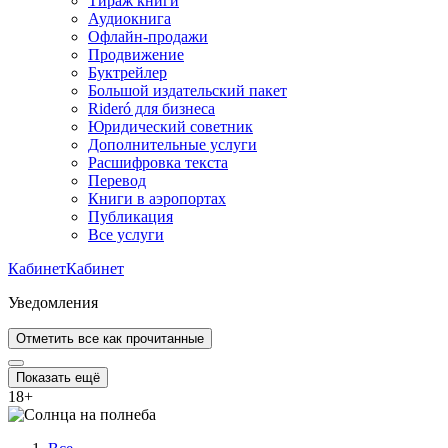
Тираж книги
Аудиокнига
Офлайн-продажи
Продвижение
Буктрейлер
Большой издательский пакет
Rideró для бизнеса
Юридический советник
Дополнительные услуги
Расшифровка текста
Перевод
Книги в аэропортах
Публикация
Все услуги
Кабинет
Кабинет
Уведомления
Отметить все как прочитанные
Показать ещё
18
+