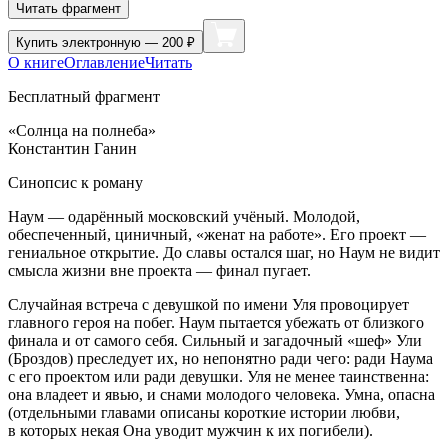
Читать фрагмент
Купить
электронную — 200 ₽
О книге
Оглавление
Читать
Бесплатный фрагмент
«Солнца на полнеба»
Константин Ганин
Синопсис к роману
Наум — одарённый московский учёный. Молодой,
обеспеченный, циничный, «женат на работе». Его проект —
гениальное открытие. До славы остался шаг, но Наум не видит
смысла жизни вне проекта — финал пугает.
Случайная встреча с девушкой по имени Уля провоцирует
главного героя на побег. Наум пытается убежать от близкого
финала и от самого себя. Сильный и загадочный «шеф» Ули
(Броздов) преследует их, но непонятно ради чего: ради Наума
с его проектом или ради девушки. Уля не менее таинственна:
она владеет и явью, и снами молодого человека. Умна, опасна
(отдельными главами описаны короткие истории любви,
в которых некая Она уводит мужчин к их погибели).