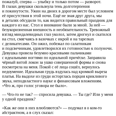
пожалуй, сперва — улыбку и только потом — разворот.
В глазах девушки скользнула тень долготерпения
и покинутости. Ужин на двоих в дорогом месте был условием
её присутствия в этой ночи. Ещё не зная друг друга, мы
в деталях обсудили то, как видится правильный праздник для
каждого из нас. Стол и внимание были за мной. За ней —
безукоризненная внешность и необязательность. Тревожный
взгляд миндалевидных глаз уколол, затем дрогнул и скатился
на стол, смягчаясь в вазочках с икрой и на тарелках
с деликатесами. Он ожил, побежал по салатникам
и подсвечникам, удовлетворился их готовностью к полуночи.
Девушка провела безумно красивыми пальчиками
с идеальными ногтями по идеальной причёске. Заправила
чёрный витой локон за ушко совершенной формы и снова
посмотрела на меня. Покой с её лица сошёл, вернулось
недоумение. Идеальная грудь вздулась над кромкой выреза
платья. На выдохе из груди исторглась порция крикливого
звука, неподвластного науке и финансовым вложениям.
«Что ж, про голос уговора не было».
— Что-то не так? — спросила девушка. — Ты где? Или у меня
у одной праздник?
«Как же они в них влюбляются?» — подумал я о ком-то
абстрактном, а в слух сказал: