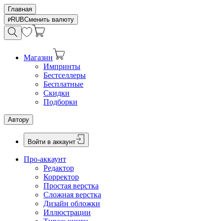
Главная
RUB
Сменить валюту
Магазин
Импринты
Бестселлеры
Бесплатные
Скидки
Подборки
Автору
Войти в аккаунт
Про-аккаунт
Редактор
Корректор
Простая верстка
Сложная верстка
Дизайн обложки
Иллюстрации