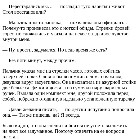
— Перестарались мы… — погладил туго набитый живот. —
Стол восстановили?
— Мальчик просто лапочка, — похвалила она официанта.
Почему-то произнесла это с ноткой обиды. Стрелки бровей
горестно сложились и указали на некое стыдливое чувство
внутри меня.
— Ну, прости, задумался. Но ведь время же есть?
— Без пяти минут, между прочим.
Пальчик указал мне на стрелки часов, готовых сойтись
в верхней точке. Словно бы вспомнив о чём-то важном,
девушка вдруг засуетилась. Она выхватила из ажурной стойки
две белые салфетки и достала из сумочки пару шариковых
ручек. Выдала один комплект мне, другой положила перед
собой, небрежно отодвинув идеально установленную тарелку.
— Давай желания писать, — по-детски испуганно попросила
она. — Ты же пишешь, да? Я всегда.
Было видно, что она спешит и боится не успеть выложить
на лист всё задуманное. Поэтому отвечать на её вопрос я
не стал.