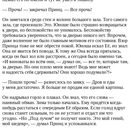
— Прочь! — закричал Принц. — Все прочь!
Он заметался среди стен и колонн большого зала. Того самого
зала, где произошло Это. Юноше было страшно возвращаться
к двери, но беспокойство не унималось. Беспокойству
требовалась уверенность, что за дверью никого нет. Впрочем,
даже волнение не было главным мотивом его состояния. Взор
Принца тоже не мог обрести покой. Юноша искал Её, но знал:
Она не явится без повода. К тому же Она всегда пряталась,
когда он был зол или расстроен, а сегодня было именно так.
«И
вино
ваты во всём они, — думал он, — все те, которые там,
за дверью. Но они плохо меня знают! Ведь мне может
и надоесть себя сдерживать! Они хорошо подумали?!»
— Пошли прочь! — разнеслось по замку. — Дров и еды
у меня достаточно. Я больше не продам ни единой картины.
Он надрывал горло и плакал. Он знал, что его слова —
наивный обман. Зима только началась. Ему придётся когда-
нибудь расстаться с очередным Её образом. Если голод вдруг
снова станет сильным, то он не устоит и отдаст им что
угодно. «Но „Под лучом“ не получит никто. Это мой гений,
мой шедевр», — думал Принц и успокаивался.