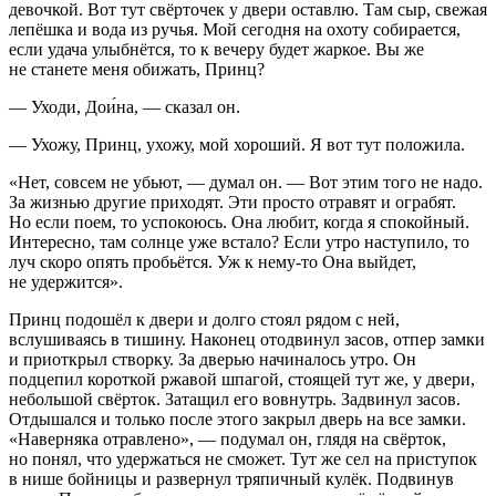
девочкой. Вот тут свёрточек у двери оставлю. Там сыр, свежая
лепёшка и вода из ручья. Мой сегодня на охоту собирается,
если удача улыбнётся, то к вечеру будет жаркое. Вы же
не станете меня обижать, Принц?
— Уходи, Дои́на, — сказал он.
— Ухожу, Принц, ухожу, мой хороший. Я вот тут положила.
«Нет, совсем не убьют, — думал он. — Вот этим того не надо.
За жизнью другие приходят. Эти просто отравят и ограбят.
Но если поем, то успокоюсь. Она любит, когда я спокойный.
Интересно, там солнце уже встало? Если утро наступило, то
луч скоро опять пробьётся. Уж к нему-то Она выйдет,
не удержится».
Принц подошёл к двери и долго стоял рядом с ней,
вслушиваясь в тишину. Наконец отодвинул засов, отпер замки
и приоткрыл створку. За дверью начиналось утро. Он
подцепил короткой ржавой шпагой, стоящей тут же, у двери,
небольшой свёрток. Затащил его вовнутрь. Задвинул засов.
Отдышался и только после этого закрыл дверь на все замки.
«Наверняка отравлено», — подумал он, глядя на свёрток,
но понял, что удержаться не сможет. Тут же сел на приступок
в нише бойницы и развернул тряпичный кулёк. Подвинув