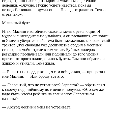
страх, Принц набил рот сыром и мякишем ещё тёплой
лепёшки. «Вкусно. Нужно успеть наесться, пока яд
не подействовал, — думал он. — Но ведь отравлено. Точно
отравлено».
Мышиный бунт
Итак, Маслин настойчиво склонял меня к революции. Я
мудро и снисходительно улыбался, а он распалялся, становясь
всё злее и убедительней. Тема была заезженная, как советский
трактор. Дух свободы уже десятилетие бродил в местных
стенах, и в моём отделе в том числе. Буйных лидеров
регулярно пропалывали или поднимали до того уровня,
против которого планировалось бузить. Там они обрастали
жирком и утихали. Тема жила.
— Если ты не поддержишь, я сам всё сделаю, — пригрозил
мне Маслин. — Или брошу всё это.
— Лаврентий, что не устраивает? Зарплата? — обратился я
к своему подчинённому по имени и подумал: «Это кем же
надо быть, чтобы ребёнка на грани эпох Лаврентием
назвать?»
— Абсурд местный меня не устраивает!