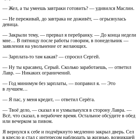
— Жел, а ты умеешь завтраки готовить? — удивился Маслин.
— Не переживай, до завтрака не доживёт, —
огрыз
нулась
девица.
— Закрыли тему, — прервал я перебранку. — До конца недели
мне… В пятницу после работы говорим, в понедельник —
заявления на увольнение от желающих.
— Зарплата-то там какая? — спросил Сергей.
— Ну ты красавец, Серый. Сколько заработаешь, — ответил
Лавр. — Никаких ограничений.
— Год минимум без зарплаты, — поправил я. — Это
в лучшем…
— Я пас, у меня кредит, — ответил Серёга.
— Твоё дело, — сказал я и ухмыльнулся в сторону Лавра. —
Всё, что сказал, в нерабочее время. Остальное обсу́дите в обед
или вечерком за
пиво
м.
Я вернулся к себе и подчёркнуто медленно закрыл дверь. Сел
в кресло и стал с интересом наблюдать за жизнью, возникшей