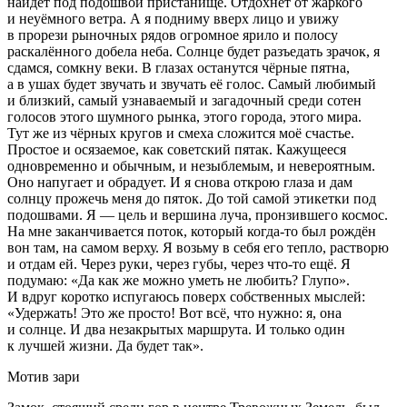
найдёт под подошвой пристанище. Отдохнёт от жаркого
и неуёмного ветра. А я подниму вверх лицо и увижу
в прорези рыночных рядов огромное ярило и полосу
раскалённого добела неба. Солнце будет разъедать зрачок, я
сдамся, сомкну веки. В глазах останутся чёрные пятна,
а в ушах будет звучать и звучать её голос. Самый любимый
и близкий, самый узнаваемый и загадочный среди сотен
голосов этого шумного рынка, этого города, этого мира.
Тут же из чёрных кругов и смеха сложится моё счастье.
Простое и осязаемое, как советский пятак. Кажущееся
одновременно и обычным, и незыблемым, и невероятным.
Оно напугает и обрадует. И я снова открою глаза и дам
солнцу прожечь меня до пяток. До той самой этикетки под
подошвами. Я — цель и вершина луча, пронзившего космос.
На мне заканчивается поток, который когда-то был рождён
вон там, на самом верху. Я возьму в себя его тепло, растворю
и отдам ей. Через руки, через губы, через что-то ещё. Я
подумаю: «Да как же можно уметь не любить? Глупо».
И вдруг коротко испугаюсь поверх собственных мыслей:
«Удержать! Это же просто! Вот всё, что нужно: я, она
и солнце. И два незакрытых маршрута. И только один
к лучшей жизни. Да будет так».
Мотив зари