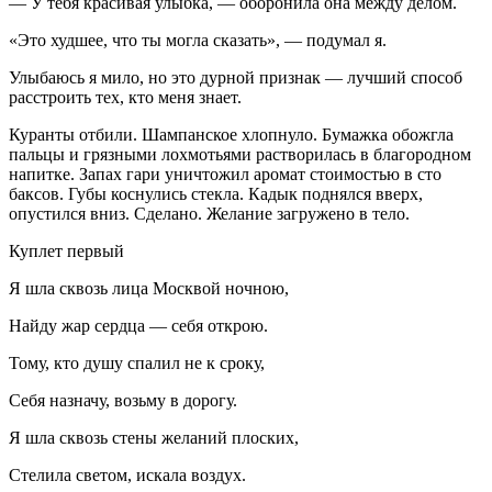
— У тебя красивая улыбка, — оборонила она между делом.
«Это худшее, что ты могла сказать», — подумал я.
Улыбаюсь я мило, но это дурной признак — лучший способ
расстроить тех, кто меня знает.
Куранты отбили.
Шампанск
ое хлопнуло. Бумажка обожгла
пальцы и грязными лохмотьями растворилась в благородном
напитке. Запах гари уничтожил аромат стоимостью в сто
баксов. Губы коснулись стекла. Кадык поднялся вверх,
опустился вниз. Сделано. Желание загружено в тело.
Куплет первый
Я шла сквозь лица Москвой ночною,
Найду жар сердца — себя открою.
Тому, кто душу спалил не к сроку,
Себя назначу, возьму в дорогу.
Я шла сквозь стены желаний плоских,
Стелила светом, искала воздух.