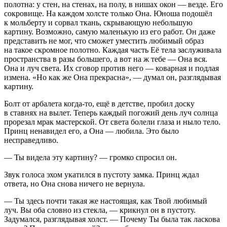
полотна: у стен, на стенах, на полу, в нишах окон — везде. Его
сокровище. На каждом холсте только Она. Юноша подошёл
к мольберту и сорвал ткань, скрывающую небольшую
картину. Возможно, самую маленькую из его работ. Он даже
представить не мог, что сможет уместить любимый образ
на такое скромное полотно. Каждая часть Её тела заслуживала
пространства в разы большего, а вот на ж тебе — Она вся.
Она и луч света. Их сговор против него — коварная и подлая
измена. «Но как же Она прекрасна», — думал он, разглядывая
картину.
Болт от арбалета когда-то, ещё в детстве, пробил доску
в ставнях на вылет. Теперь каждый погожий день луч солнца
прорезал мрак мастерской. От света болели глаза и ныло тело.
Принц ненавидел его, а Она — любила. Это было
несправедливо.
— Ты видела эту картину? — громко спросил он.
Звук голоса эхом укатился в пустоту замка. Принц ждал
ответа, но Она снова ничего не вернула.
— Ты здесь почти такая же настоящая, как Твой любимый
луч. Вы оба словно из стекла, — крикнул он в пустоту.
Задумался, разглядывая холст. — Почему Ты была так
ласк
ова