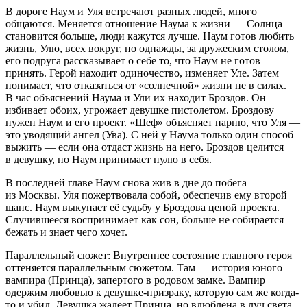
В дороге Наум и Уля встречают разных людей, много
общаются. Меняется отношение Наума к жизни — Солнца
становится больше, люди кажутся лучше. Наум готов любить
жизнь, Улю, всех вокруг, но однажды, за дружеским столом,
его подруга рассказывает о себе то, что Наум не готов
принять. Герой находит одиночество, изменяет Уле. Затем
понимает, что отказаться от «солнечной» жизни не в силах.
В час объяснений Наума и Ули их находит Броздов. Он
избивает обоих, угрожает девушке пистолетом. Броздову
нужен Наум и его проект. «Шеф» объясняет парню, что Уля —
это уводящий ангел (Ува). С ней у Наума только один способ
выжить — если она отдаст жизнь на него. Броздов целится
в девушку, но Наум принимает пулю в себя.
В последней главе Наум снова жив в дне до побега
из Москвы. Уля пожертвовала собой, обеспечив ему второй
шанс. Наум выкупает её судьбу у Броздова ценой проекта.
Случившееся воспринимает как сон, больше не собирается
бежать и знает чего хочет.
Параллельный сюжет: Внутреннее состояние главного героя
оттеняется параллельным сюжетом. Там — история юного
вампира (Принца), запертого в родовом замке. Вампир
одержим любовью к девушке-призраку, которую сам же когда-
то и убил. Девушка жалеет Принца, но влюблена в луч света.