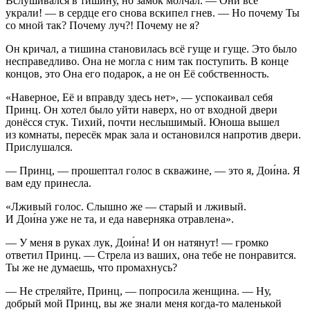
Вслушивался в тишину, но замок молчал. — Они всё
украли! — в сердце его снова вскипел гнев. — Но почему Ты
со мной так? Почему луч?! Почему не я?
Он кричал, а тишина становилась всё гуще и гуще. Это было
несправедливо. Она не могла с ним так поступить. В конце
концов, это Она его подарок, а не он Её собственность.
«Наверное, Её и вправду здесь нет», — успокаивал себя
Принц. Он хотел было уйти наверх, но от входной двери
донёсся стук. Тихий, почти неслышимый. Юноша вышел
из комнаты, пересёк мрак зала и остановился напротив двери.
Прислушался.
— Принц, — прошептал голос в скважине, — это я, Дои́на. Я
вам еду принесла.
«Лживый голос. Слышно же — старый и лживый.
И Дои́на уже не та, и еда наверняка отравлена».
— У меня в руках лук, Дои́на! И он натянут! — громко
ответил Принц. — Стрела из ваших, она тебе не понравится.
Ты же не думаешь, что промахнусь?
— Не стреляйте, Принц, — попросила женщина. — Ну,
добрый мой Принц, вы же знали меня когда-то маленькой