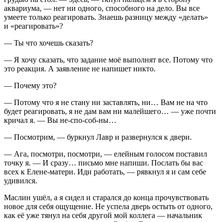
аквариума, — нет ни одного, способного на дело. Вы все
умеете только реагировать. Знаешь разницу между «делать»
и «реагировать»?
— Ты что хочешь сказать?
— Я хочу сказать, что задание моё выполнят все. Потому что
это реакция. А заявление не напишет никто.
— Почему это?
— Потому что я не стану ни заставлять, ни… Вам не на что
будет реагировать, я не дам вам ни малейшего… — уже почти
кричал я. — Вы не-спо-соб-ны…
— Посмотрим, — буркнул Лавр и развернулся к двери.
— Ага, посмотри, посмотри, — елейным голосом поставил
точку я. — И сразу… письмо мне напиши. Послать бы вас
всех к Елене-матери. Иди работать, — рявкнул я и сам себе
удивился.
Маслин ушёл, а я сидел и старался до конца прочувствовать
новое для себя ощущение. Не успела дверь остыть от одного,
как её уже тянул на себя другой мой коллега — начальник