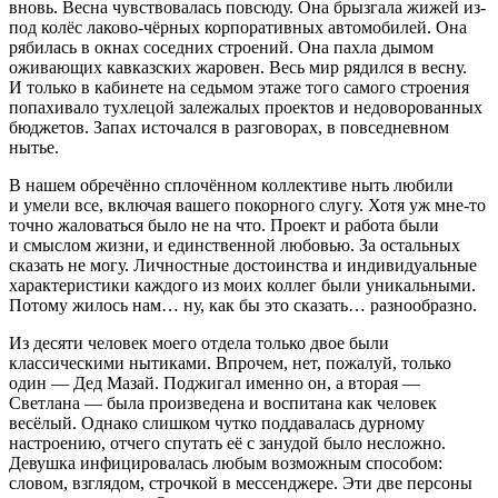
вновь. Весна чувствовалась повсюду. Она брызгала жижей из-
под
колёс
лаково-чёрных корпоративных автомобилей. Она
рябилась в окнах соседних строений. Она пахла дымом
оживающих кавказских жаровен. Весь мир рядился в весну.
И только в кабинете на седьмом этаже того самого строения
попахивало тухлецой залежалых проектов и недоворованных
бюджетов. Запах источался в разговорах, в повседневном
нытье.
В нашем обречённо сплочённом коллективе ныть любили
и умели все, включая вашего покорного слугу. Хотя уж мне-то
точно жаловаться было не на что. Проект и работа были
и смыслом жизни, и единственной любовью. За остальных
сказать не могу. Личностные достоинства и индивидуальные
характеристики каждого из моих коллег были уникальными.
Потому жилось нам… ну, как бы это сказать… разнообразно.
Из десяти человек моего отдела только двое были
классическими нытиками. Впрочем, нет, пожалуй, только
один — Дед Мазай. Поджигал именно он, а вторая —
Светлана — была произведена и воспитана как человек
весёлый. Однако слишком чутко поддавалась дурному
настроению, отчего спутать её с занудой было несложно.
Девушка инфицировалась любым возможным способом:
словом, взглядом, строчкой в мессенджере. Эти две персоны