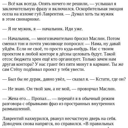
— Всё как всегда. Опять ничего не решили, — услышал я
заключительную фразу и включился. Оскорбительная эмоция
осела на изломе губ Лаврентия. — Думал хоть ты мужик
в этом свинарнике.
— Я не мужик, я — начальник. Иди уже.
— Начальник, — многозначительно бросил Маслин. Потом
сменил тон и почти умоляюще попросил: — Нама, ну давай
уйдём. Если не своё, то просто куда-нибудь. Нас с твоим
проектом в любой конторе в дёсны
целов
ать будут. Такой
отсос бюджета хрен ещё кто организует. Только зачем нам
другая контора? У нас грант без пяти минут в кармане. Ты же
сам Стёпу подбивал проект у тебя увести.
— Был бы не дурак, давно увёл, — сказал я. — Кстати, где он?
— Не знаю. Он твой зам, а не мой, — проворчал Маслин.
— Жена его… Пропал… — перешёл я в обычный режим
разговора с обрывками фраз из пространных внутренних
размышлений.
Лаврентий нахмурился, рванул несчастную дверь на себя.
Доводчик снова напрягся, но справился. «В правильных