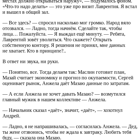
местах должно открываться наружу», — подумалось фоном.
«Что-то надо делать» — это уже про визит Лаврентия. Я встал
и вышел в общий зал.
— Все здесь? — спросил насколько мог громко. Народ вяло
отозвался. — Ладно, тогда начнём. Сделайте так, чтобы
лица… Пожалуйста. — Я выждал ещё минуту. — Ребята,
Лаврентий зовёт уволиться. Что скажете? Открыть
собственную контору. Я решения не принял, мне данных
не хватает. Кто в принципе?..
В ответ ни звука, ни руки.
— Понятно, все. Тогда делаем так: Маслин готовит план,
Мазай считает экономику и прогноз по окупаемости, Сергей
оценивает рынок, Анжела даёт Мазаю данные по затратам.
— А если Анжела не хочет давать Мазаю? — возмутился
главный мужик в нашем коллективе — Анжела.
— Начальник сказал «даёт», значит, «даёт», — хохотнул
Андрей.
— Ладно, я не напрашивалась, — согласилась Анжела. — Дед,
ты жене отзвонись, чтобы не ждала к завтраку. Любить тебя
буду, — сказала она Мазаю.