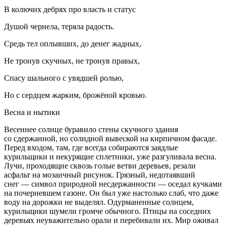
В колючих дебрях про власть и статус
Душой чернела, теряла радость.
Средь тел оплывших, до денег жадных,
Не тронув скучных, не тронув правых,
Спасу шального с увядшей ролью,
Но с сердцем жарким, брожёной кровью.
Весна и нытики
Весеннее солнце буравило стены скучного здания
со сдержанной, но солидной вывеской на кирпичном фасаде.
Перед входом, там, где всегда собираются заядлые
курил
ьщики и некурящие сп
летн
ики, уже разгуливала весна.
Лучи, проходящие сквозь голые ветви деревьев, резали
асфальт на мозаичный рисунок. Грязный, недотаявший
снег — символ природной несдержанности — оседал кучками
на почерневшем газоне. Он был уже настолько слаб, что даже
воду на дорожки не выделял. О
дурман
енные солнцем,
курил
ьщики шумели громче обычного. Птицы на соседних
деревьях неуважительно орали и перебивали их. Мир оживал