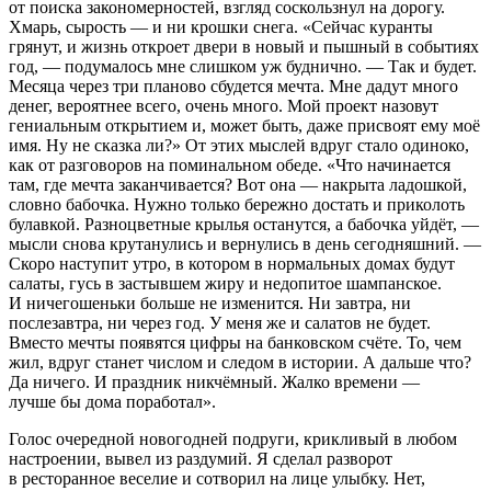
от поиска закономерностей, взгляд соскользнул на дорогу.
Хмарь, сырость — и ни крошки снега. «Сейчас куранты
грянут, и жизнь откроет двери в новый и пышный в событиях
год, — подумалось мне слишком уж буднично. — Так и будет.
Месяца через три планово сбудется мечта. Мне дадут много
денег, вероятнее всего, очень много. Мой проект назовут
гениальным открытием и, может быть, даже присвоят ему моё
имя. Ну не сказка ли?» От этих мыслей вдруг стало одиноко,
как от разговоров на поминальном обеде. «Что начинается
там, где мечта заканчивается? Вот она — накрыта ладошкой,
словно бабочка. Нужно только бережно достать и приколоть
булавкой. Разноцветные крылья останутся, а бабочка уйдёт, —
мысли снова крутанулись и вернулись в день сегодняшний. —
Скоро наступит утро, в котором в нормальных домах будут
салаты, гусь в застывшем жиру и недопитое
шампанск
ое.
И ничегошеньки больше не изменится. Ни завтра, ни
послезавтра, ни через год. У меня же и салатов не будет.
Вместо мечты появятся цифры на банковском счёте. То, чем
жил, вдруг станет числом и следом в истории. А дальше что?
Да ничего. И праздник никчёмный. Жалко времени —
лучше бы дома поработал».
Голос очередной новогодней подруги, крикливый в любом
настроении, вывел из раздумий. Я сделал разворот
в ресторанное веселие и сотворил на лице улыбку. Нет,