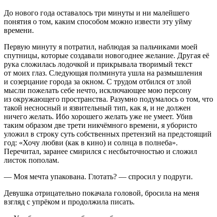
До нового года оставалось три минуты и ни малейшего
понятия о том, каким способом можно извести эту уйму
времени.
Первую минуту я потратил, наблюдая за пальчиками моей
спутницы, которые создавали новогоднее желание. Другая её
рука сложилась лодочкой и прикрывала творимый текст
от моих глаз. Следующая полминута ушла на размышления
и созерцание города за окном. С трудом отбился от злой
мысли пожелать себе нечто, исключающее мою персону
из окружающего пространства. Разумно подумалось о том, что
такой несносный и язвительный тип, как я, и не должен
ничего желать. Ибо хорошего желать уже не умеет. Убив
таким образом две трети никчёмного времени, я убористо
уложил в строку суть собственных претензий на предстоящий
год: «Хочу любви (как в кино) и солнца в полнеба».
Перечитал, заранее смирился с несбыточностью и сложил
листок пополам.
— Моя мечта упакована. Глотать? — спросил у подруги.
Девушка отрицательно покачала головой, бросила на меня
взгляд с упрёком и продолжила писать.