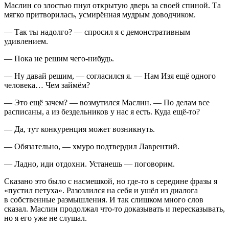
Маслин со злостью пнул открытую дверь за своей спиной. Та
мягко притворилась, усмирённая мудрым доводчиком.
— Так ты надолго? — спросил я с демонстративным
удивлением.
— Пока не решим чего-нибудь.
— Ну давай решим, — согласился я. — Нам Изя ещё одного
человека… Чем займём?
— Это ещё зачем? — возмутился Маслин. — По делам все
расписаны, а из бездельников у нас я есть. Куда ещё-то?
— Да, тут конкуренция может возникнуть.
— Обязательно, — хмуро подтвердил Лаврентий.
— Ладно, иди отдохни. Устанешь — поговорим.
Сказано это было с насмешкой, но где-то в середине фразы я
«пустил петуха». Разозлился на себя и ушёл из диалога
в собственные размышления. И так слишком много слов
сказал. Маслин продолжал что-то доказывать и пересказывать,
но я его уже не слушал.