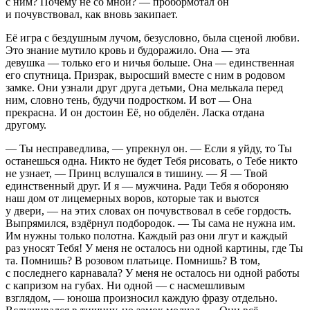
с ним? Почему не со мной? — пробормотал он
и почувствовал, как вновь закипает.
Её игра с бездушным лучом, безусловно, была сценой любви.
Это знание мутило кровь и будоражило. Она — эта
девушка — только его и ничья больше. Она — единственная
его спутница. Призрак, выросший вместе с ним в родовом
замке. Они узнали друг друга детьми, Она мелькала перед
ним, словно тень, будучи
подрост
ком. И вот — Она
прекрасна. И он достоин Её, но обделён.
Ласк
а отдана
другому.
— Ты несправедлива, — упрекнул он. — Если я уйду, то Ты
останешься одна. Никто не будет Тебя рисовать, о Тебе никто
не узнает, — Принц вслушался в тишину. — Я — Твой
единственный друг. И я — мужчина. Ради Тебя я обороняю
наш дом от лицемерных воров, которые так и вьются
у двери, — на этих словах он почувствовал в себе гордость.
Выпрямился, вздёрнул подбородок. — Ты сама не нужна им.
Им нужны только полотна. Каждый раз они лгут и каждый
раз уносят Тебя! У меня не осталось ни одной картины, где Ты
та. Помнишь? В розовом платьице. Помнишь? В том,
с последнего карнавала? У меня не осталось ни одной работы
с капризом на губах. Ни одной — с насмешливым
взглядом, — юноша произносил каждую фразу отдельно.