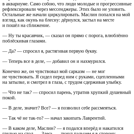
в аквариуме. Само собою, что люди молодые и прогрессивные
рефлексировали через мессенджеры. Этих было не уловить.
Остальные же начали циркулировать. Маслин попался на мой
взгляд, как окунь на блесну: дёрнулся, застыл на месте
и пошёл на сближение.
— Ну ты красавчик, — сказал он прямо с порога, влюблённо
поблёскивая глазами.
— Да? — спросил я, растягивая первую букву.
— Теперь все в деле, — добавил он и нахмурился.
Конечно же, он чувствовал мой сарказм — не мог
не чувствовать. Я сидел перед ним с руками, сцепленными
на затылке, и смотрел в глаза, с трудом сдерживая улыбку.
— Что не так? — спросил парень, утратив хрупкий душевный
покой.
— В деле, значит? Все? — я позволил себе рассмеяться.
— Так чё не так-то? — начал закипать Лаврентий.
— В каком деле, Маслин? — я подался вперёд и накатился
грудью на стол. — Здесь, — ткнул пальцем я в сторону