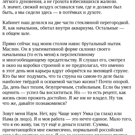
лёгкого дуновения, а не грохота взбесившихся жалюзи.
А значит, свежий воздух оставался там, где и должен был
быть, а мы сидели здесь — в потёмках и духоте.
Кабинет наш делился на две части стеклянной перегородкой.
Я, как начальник, обитал внутри аквариума. Остальные —
в общем зале.
Прямо сейчас над моим столом навис брутальный нытик
Маслин. Он в ультимативной форме склонял своего
начальника (то есть меня) к перспективному
и многообещающему предательству. Я слушал его, смотрел
в окно на коробки строений и не предполагал, что именно
в этот день моя карьера вдруг оборвётся на звенящей струне.
Кто бы мог подумать, что та струна на самом-то деле была
наиболее твёрдой и осязаемой частью жизни? Почти опорой.
Да, день был тихим, безупречным, стабильным. Если бы умел
оценить — успел бы восхититься. Но — то есть рецепт, как
жизнь свою прожить достойно. Я же им не владел. Ну так
что же, давайте познакомимся?
Зовут меня Наум. Нет, вру. Чаще зовут Умка (за глаза) или
Нама (в лицо). Я и моя работа — это нечто единое. Мало того,
что я ею живу, так тут ещё и деньги платят. Суммы,
причитающейся мне ежемесячно, нормальной
росси
йской