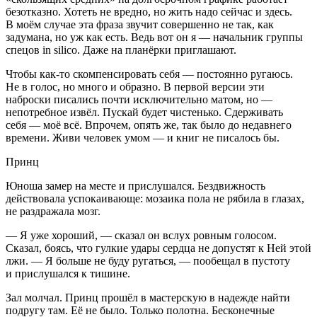
безотказно. Хотеть не вредно, но жить надо сейчас и здесь.
В моём случае эта фраза звучит совершенно не так, как
задумана, но уж как есть. Ведь вот он я — начальник группы
спецов in silico. Даже на планёрки приглашают.
Чтобы как-то скомпенсировать себя — постоянно ругаюсь.
Не в голос, но много и образно. В первой версии эти
наброски писались почти исключительно матом, но —
непотребное извёл. Пускай будет чистенько. Сдерживать
себя — моё всё. Впрочем, опять же, так было до недавнего
времени. Живи человек умом — и книг не писалось бы.
Принц
Юноша замер на месте и прислушался. Бездвижность
действовала успокаивающе: мозаика пола не рябила в глазах,
не раздражала мозг.
— Я уже хороший, — сказал он вслух ровным голосом.
Сказал, боясь, что гулкие удары сердца не допустят к Ней этой
лжи. — Я больше не буду ругаться, — пообещал в пустоту
и прислушался к тишине.
Зал молчал. Принц прошёл в мастерскую в надежде найти
подругу там. Её не было. Только полотна. Бесконечные