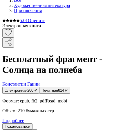
Все
Художественная литература
Приключения
5.0
1
Оценить
Электронная книга
Бесплатный фрагмент -
Солнца на полнеба
Константин Ганин
Электронная
200
₽
Печатная
814
₽
Формат:
epub, fb2, pdfRead, mobi
Объем:
210
бумажных стр.
Подробнее
Пожаловаться