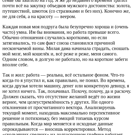
семье бы хватило на год. Я же до недавнего времени тратил
почти всё на закупку объедков мужского достоинства: золота,
путешествий, шмоток (со стразиками и без них). Конечно же,
не для себя, а на красоту — веером.
Каждая новая моя подруга была безупречно хороша и (очень
часто) умна. Им бы внимания, но работа превыше всего.
Обычно отношения случались короткими, но если
затягивались, то сам факт союза становился причиной
нескончаемой вины. Милая дама начинала страдать, сношать
мой мозг, мой кошелёк и, всё реже и реже, меня самого.
Одним словом, в долгую не работало, но на короткие забеги
вполне себе.
Так и жил: работа — реальна, всё остальное фоном. Что-то
когда-то я упустил и, как правильно, не понял. Во времена,
когда друзья хотели машину, денег или конкретную девицу, я
не хотел ничего. Так, похачивал. Похочу, похочу, да и расхочу.
Должен сказать, что отсутствие желаний ведёт по жизни
вернее, чем целеустремлённость у других. Ни одного
отклонения от просчитанного вектора. Анализируешь
текущий момент, находишь максимально перспективное
решение и потихоньку, без эмоций топаешь курсом
правильным. Когда мир меняется и исходные данные
опрокидываются — вносишь корректировки. Метод
«скользящих средних» на долгосрочном графике работает