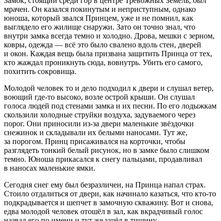
Замок, стоящий среди гор в центре Тревожных Земель, был
мрачен. Он казался покинутым и неприступным, однако
юноша, который звался Принцем, уже и не помнил, как
выглядело его жилище снаружи. Зато он точно знал, что
внутри замка всегда темно и холодно. Дрова, мешки с зерном,
ковры, одежда — всё это было свалено вдоль стен, дверей
и окон. Каждая вещь была призвана защитить Принца от тех,
кто жаждал проникнуть сюда, вовнутрь. Убить его самого,
похитить сокровища.
Молодой человек то и дело подходил к двери и слушал ветер,
воющий где-то высоко, возле острой крыши. Он слушал
голоса людей под стенами замка и их песни. По его лодыжкам
скользили холодные струйки воздуха, задуваемого через
порог. Они приносили из-за двери маленькие звёздочки
снежинок и складывали их белыми наносами. Тут же,
за порогом. Принц присаживался на корточки, чтобы
разглядеть тонкий белый рисунок, но в замке было слишком
темно. Юноша прикасался к снегу пальцами, продавливал
в наносах маленькие ямки.
Сегодня снег ему был безразличен, на Принца напал страх.
Стоило отдалиться от двери, как начинало казаться, что кто-то
подкрадывается и шепчет в замочную скважину. Вот и снова,
едва молодой человек отошёл в зал, как вкрадчивый голос
назвал его по имени и тут же ушёл в тишину.