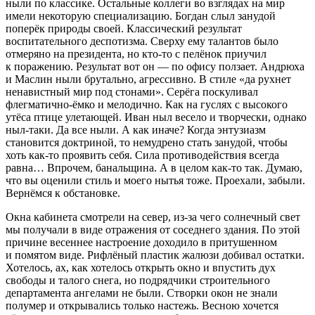
ныли по классике. Остальные коллеги во взглядах на мир
имели некоторую специализацию. Богдан слыл занудой
поперёк природы своей. Классический результат
воспитательного деспотизма. Сверху ему талантов было
отмеряно на
президент
а, но кто-то с пелёнок приучил
к поражению. Результат вот он — по офису ползает. Андрюха
и Маслин ныли брутально, агрессивно. В стиле «да рухнет
ненавистный мир под стонами». Серёга поскуливал
флегматично-ёмко и мелодично. Как на гуслях с высокого
утёса птице улетающей. Иван ныл весело и творчески, однако
ныл-таки. Да все ныли. А как иначе? Когда энтузиазм
становится доктриной, то немудрено стать занудой, чтобы
хоть как-то проявить себя. Сила противодействия всегда
равна… Впрочем, банальщина. А в целом как-то так. Думаю,
что вы оценили стиль и моего нытья тоже. Проехали, забыли.
Вернёмся к обстановке.
Окна кабинета смотрели на север, из-за чего солнечный свет
мы получали в виде отражения от соседнего здания. По этой
причине весеннее настроение доходило в притушенном
и помятом виде. Рифлёный пластик жалюзи добивал остатки.
Хотелось, ах, как хотелось открыть окно и впустить дух
свободы и талого снега, но подрядчики строительного
департамента ангелами не были. Створки окон не знали
полумер и открывались только настежь. Весною хочется