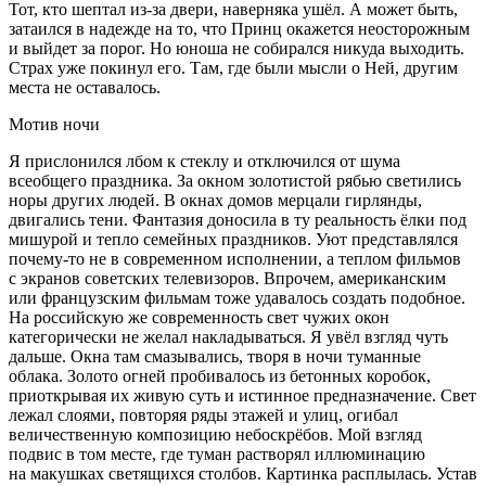
Тот, кто шептал из-за двери, наверняка ушёл. А может быть,
затаился в надежде на то, что Принц окажется неосторожным
и выйдет за порог. Но юноша не собирался никуда выходить.
Страх уже покинул его. Там, где были мысли о Ней, другим
места не оставалось.
Мотив ночи
Я прислонился лбом к стеклу и отключился от шума
всеобщего праздника. За окном золотистой рябью светились
норы других людей. В окнах домов мерцали гирлянды,
двигались тени. Фантазия доносила в ту реальность ёлки под
мишурой и тепло семейных праздников. Уют представлялся
почему-то не в современном исполнении, а теплом фильмов
с экранов советских телевизоров. Впрочем,
америк
анским
или французским фильмам тоже удавалось создать подобное.
На
росси
йскую же современность свет чужих окон
категорически не желал накладываться. Я увёл взгляд чуть
дальше. Окна там смазывались, творя в ночи туманные
облака. Золото огней пробивалось из бетонных коробок,
приоткрывая их живую суть и истинное предназначение. Свет
лежал слоями, повторяя ряды этажей и улиц, огибал
величественную композицию небоскрёбов. Мой взгляд
подвис в том месте, где туман растворял иллюминацию
на макушках светящихся столбов. Картинка расплылась. Устав