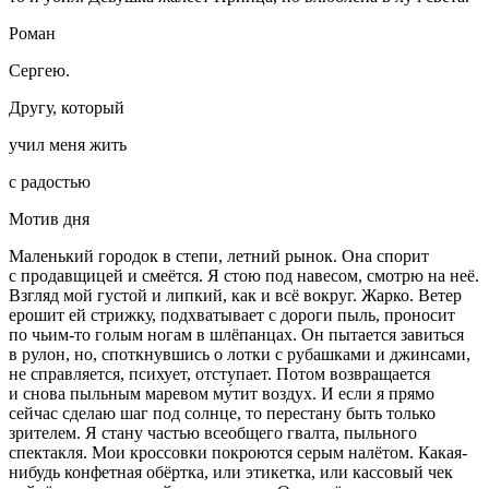
Роман
Сергею.
Другу, который
учил меня жить
с радостью
Мотив дня
Маленький городок в степи,
летн
ий рынок. Она спорит
с продавщицей и смеётся. Я стою под навесом, смотрю на неё.
Взгляд мой густой и липкий, как и всё вокруг. Жарко. Ветер
ерошит ей стрижку, подхватывает с дороги пыль, проносит
по чьим-то голым ногам в шлёпанцах. Он пытается завиться
в рулон, но, споткнувшись о лотки с рубашками и джинсами,
не справляется, пси
хуе
т, отступает. Потом возвращается
и снова пыльным маревом му́тит воздух. И если я прямо
сейчас сделаю шаг под солнце, то перестану быть только
зрителем. Я стану частью всеобщего гвалта, пыльного
спектакля. Мои кроссовки покроются серым налётом. Какая-
нибудь конфетная обёртка, или этикетка, или кассовый чек