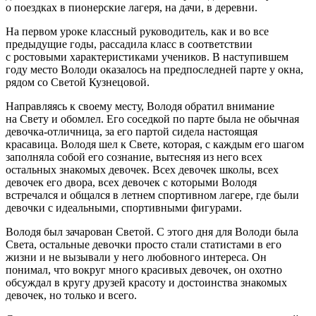
о поездках в пионерские лагеря, на дачи, в деревни.
На первом уроке классный руководитель, как и во все
предыдущие годы, рассадила класс в соответствии
с ростовыми характеристиками учеников. В наступившем
году место Володи оказалось на предпоследней парте у окна,
рядом со Светой Кузнецовой.
Направляясь к своему месту, Володя обратил внимание
на Свету и обомлел. Его соседкой по парте была не обычная
девочка-отличница, за его партой сидела настоящая
красавица. Володя шел к Свете, которая, с каждым его шагом
заполняла собой его сознание, вытесняя из него всех
остальных знакомых девочек. Всех девочек школы, всех
девочек его двора, всех девочек с которыми Володя
встречался и общался в летнем спортивном лагере, где были
девочки с идеальными, спортивными фигурами.
Володя был зачарован Светой. С этого дня для Володи была
Света, остальные девочки просто стали статистами в его
жизни и не вызывали у него любовного интереса. Он
понимал, что вокруг много красивых девочек, он охотно
обсуждал в кругу друзей красоту и достоинства знакомых
девочек, но только и всего.