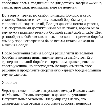
свободное время. традиционное для детских лагерей — кино,
танцы, прогулки, посиделки, первые поцелуи.
Во-вторых, тренер по самбо пригласил Володю в свою
секцию. Тонкости и технику вольной борьбы за два
с половиной года занятий, Володя для себя понял и усвоил,
а за спортивными достижениями он не гнался, борьба была
ему нужна применительно к будущей армейской службе. Для
разнообразия бойцовских навыков, освоение приемов борьбы
самбо у хорошего тренера было весьма кстати и входило
в планы Володи.
После окончания смены Володя решил уйти из вольной
борьбы и принять приглашение тренера самбистов. Его
тренер по вольной борьбе с огорчением принял решение
своего ученика, но переубедить Володю изменить свое
решение и продолжить спортивную карьеру борца-вольника
ему не удалось.
Училище
Через две недели после выпускного вечера Володя уехал
из Москвы в Рязань поступать в десантное училище.
Вступительные экзамены Владимир сдал легко, его
физическая подготовка и состояние здоровья вопросов