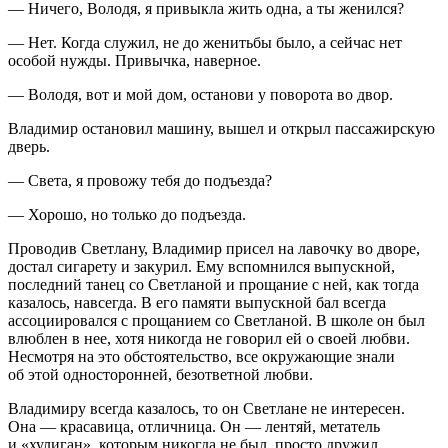
— Ничего, Володя, я привыкла жить одна, а ты женился?
— Нет. Когда служил, не до женитьбы было, а сейчас нет
особой нужды. Привычка, наверное.
— Володя, вот и мой дом, останови у поворота во двор.
Владимир остановил машину, вышел и открыл пассажирскую
дверь.
— Света, я провожу тебя до подъезда?
— Хорошо, но только до подъезда.
Проводив Светлану, Владимир присел на лавочку во дворе,
достал сигарету и за
курил
. Ему вспомнился выпускной,
последний танец со Светланой и прощание с ней, как тогда
казалось, навсегда. В его памяти выпускной бал всегда
ассоциировался с прощанием со Светланой. В школе он был
влюблен в нее, хотя никогда не говорил ей о своей любви.
Несмотря на это обстоятельство, все окружающие знали
об этой односторонней, безответной любви.
Владимиру всегда казалось, то он Светлане не интересен.
Она — красавица, отличница. Он — лентяй, метатель
и «хулиган», которым никогда не был, просто дружил