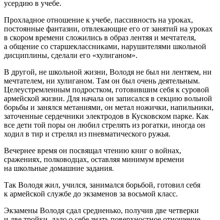
усердию в учебе.
Прохладное отношение к учебе, пассивность на уроках,
постоянные фантазии, отвлекающие его от занятий на уроках
в скором времени сложились в образ лентяя и мечтателя,
а общение со старшеклассниками, нарушителями школьной
дисциплины, сделали его «хулиганом».
В другой, не школьной жизни, Володя не был ни лентяем, ни
мечтателем, ни хулиганом. Там он был очень деятельным.
Целеустремленным
подрост
ком, готовившим себя к суровой
армейской жизни. Для начала он записался в секцию вольной
борьбы и занялся метаниями, он метал ножички, напильники,
заточенные сердечники электродов в Кусковском парке. Как
все дети той поры он любил стрелять из рогатки, иногда он
ходил в тир и стрелял из пневматического ружья.
Вечернее время он посвящал чтению книг о войнах,
сражениях, полководцах, оставляя минимум времени
на школьные домашние задания.
Так Володя жил, учился, занимался борьбой, готовил себя
к армейской службе до экзаменов за восьмой класс.
Экзамены Володя сдал средненько, получив две четверки
и две тройки, дало о себе знать поверхностное отношение