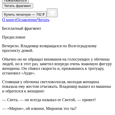
Пожаловаться
Читать фрагмент
Купить
печатную — 742 ₽
О книге
Оглавление
Читать
Бесплатный фрагмент
Предисловие
Вечерело. Владимир возвращался по Волгоградскому
проспекту домой.
Обычно он не обращал внимания на голосующих у обочины
людей, но в этот раз, заметил впереди очень знакомую фигуру
женщины. Он сбавил скорость и, прижавшись к тротуару,
остановил «Ауди».
Стоявшая у обочины светловолосая, молодая женщина
показала ему жестом отъезжать. Владимир вышел из машины
и обратился к женщине:
— Света, — он всегда называл ее Светой, — привет!
— «Мирон», ой извини, Миронов это ты?