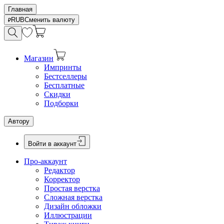
Главная
RUB
Сменить валюту
Магазин
Импринты
Бестселлеры
Бесплатные
Скидки
Подборки
Автору
Войти в аккаунт
Про-аккаунт
Редактор
Корректор
Простая верстка
Сложная верстка
Дизайн обложки
Иллюстрации