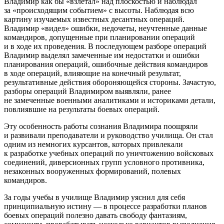
Владимир как бы «взлетал» над плоскостью и наблюдал
за «происходящим событием» с высоты. Наблюдая всю
картину изучаемых известных десантных операций.
Владимир «видел» ошибки, недочеты, неучтенные данные
командиров, допущенные при планировании операций
и в ходе их проведения. В последующем разборе операций
Владимир выделял замеченные им недостатки и ошибки
планирования операций, ошибочные действия командиров
в ходе операций, влияющие на конечный результат,
результативные действия обороняющейся стороны. Зачастую,
разборы операций Владимиром выявляли, ранее
не замеченные военными аналитиками и историками детали,
повлиявшие на результаты боевых операций.
Эту особенность работы сознания Владимира поощряли
и развивали преподаватели и руководство училища. Он стал
одним из немногих курсантов, которых привлекали
к разработке учебных операций по уничтожению войсковых
соединений, диверсионных групп условного противника,
незаконных вооруженных формирований, полевых
командиров.
За годы учебы в училище Владимир уяснил для себя
принципиальную истину — в процессе разработки планов
боевых операций полезно давать свободу фантазиям,