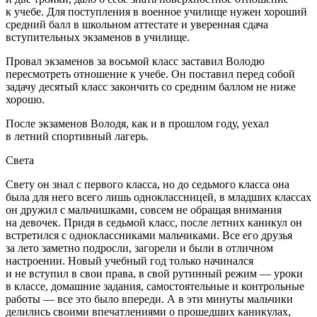
к учебе. Для поступления в военное училище нужен хороший
средний балл в школьном аттестате и уверенная сдача
вступительных экзаменов в училище.
Провал экзаменов за восьмой класс заставил Володю
пересмотреть отношение к учебе. Он поставил перед собой
задачу десятый класс закончить со средним баллом не ниже
хорошо.
После экзаменов Володя, как и в прошлом году, уехал
в летний спортивный лагерь.
Света
Свету он знал с первого класса, но до седьмого класса она
была для него всего лишь одноклассницей, в младших классах
он дружил с мальчишками, совсем не обращая внимания
на девочек. Придя в седьмой класс, после летних каникул он
встретился с одноклассниками мальчиками. Все его друзья
за лето заметно подросли, загорели и были в отличном
настроении. Новый учебный год только начинался
и не вступил в свои права, в свой рутинный режим — уроки
в классе, домашние задания, самостоятельные и контрольные
работы — все это было впереди. А в эти минуты мальчики
делились своими впечатлениями о прошедших каникулах,