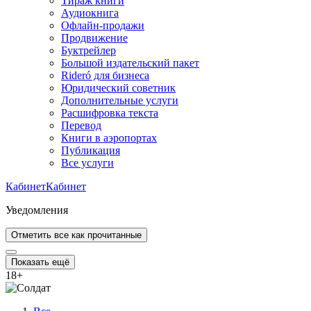
Тираж книги
Аудиокнига
Офлайн-продажи
Продвижение
Буктрейлер
Большой издательский пакет
Rideró для бизнеса
Юридический советник
Дополнительные услуги
Расшифровка текста
Перевод
Книги в аэропортах
Публикация
Все услуги
Кабинет
Кабинет
Уведомления
Отметить все как прочитанные
Показать ещё
18
+