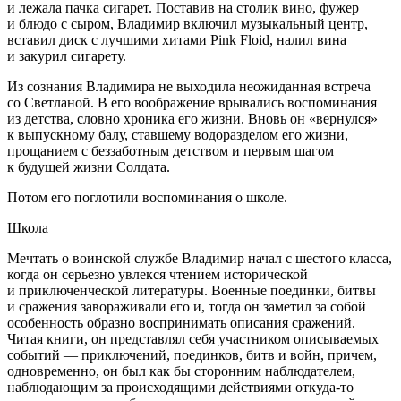
и лежала пачка
сигар
ет. Поставив на столик вино, фужер
и блюдо с сыром, Владимир включил музыкальный центр,
вставил диск с лучшими хитами Pink Floid, налил вина
и за
курил
сигар
ету.
Из сознания Владимира не выходила неожиданная встреча
со Светланой. В его воображение врывались воспоминания
из детства, словно хроника его жизни. Вновь он «вернулся»
к выпускному балу, ставшему водоразделом его жизни,
прощанием с беззаботным детством и первым шагом
к будущей жизни Солдата.
Потом его поглотили воспоминания о школе.
Школа
Мечтать о воинской службе Владимир начал с шестого класса,
когда он серьезно увлекся чтением исторической
и приключенческой литературы. Военные поединки, битвы
и сражения завораживали его и, тогда он заметил за собой
особенность образно воспринимать описания сражений.
Читая книги, он представлял себя участником описываемых
событий — приключений, поединков, битв и войн, причем,
одновременно, он был как бы сторонним наблюдателем,
наблюдающим за происходящими действиями откуда-то