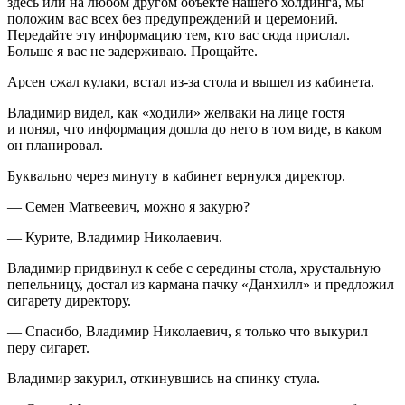
здесь или на любом другом объекте нашего холдинга, мы
положим вас всех без предупреждений и церемоний.
Передайте эту информацию тем, кто вас сюда прислал.
Больше я вас не задерживаю. Прощайте.
Арсен сжал кулаки, встал из-за стола и вышел из кабинета.
Владимир видел, как «ходили» желваки на лице гостя
и понял, что информация дошла до него в том виде, в каком
он планировал.
Буквально через минуту в кабинет вернулся директор.
— Семен Матвеевич, можно я закурю?
—
Курит
е, Владимир Николаевич.
Владимир придвинул к себе с середины стола, хрустальную
пепельницу, достал из кармана пачку «Данхилл» и предложил
сигарету директору.
— Спасибо, Владимир Николаевич, я только что вы
курил
перу
сигар
ет.
Владимир за
курил
, откинувшись на спинку стула.