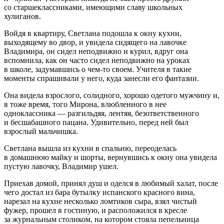
со старшеклассниками, имеющими славу школьных
хулиганов.
Войдя в квартиру, Светлана подошла к окну кухни,
выходящему во двор, и увидела сидящего на лавочке
Владимира, он сидел неподвижно и
курил
, вдруг она
вспомнила, как он часто сидел неподвижно на уроках
в школе, задумавшись о чем-то своем. Учителя в такие
моменты спрашивали у него, куда занесли его фантазии.
Она видела взрослого, солидного, хорошо одетого мужчину и,
в тоже время, того Мирона, влюбленного в нее
одноклассника — разгильдяя, лентяя, безответственного
и бесшабашного пацана. Удивительно, перед ней был
взрослый мальчишка.
Светлана вышла из кухни в спальню, переоделась
в домашнюю майку и шорты, вернувшись к окну она увидела
пустую лавочку, Владимир ушел.
Приехав домой, принял душ и оделся в любимый халат, после
чего достал из бара бутылку испанского красного вина,
нарезал на кухне несколько ломтиков сыра, взял чистый
фужер, прошел в гостиную, и расположился в кресле
за журнальным столиком, на котором стояла пепельница