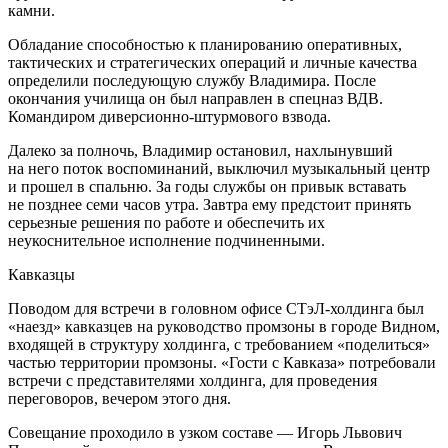
камни.
Обладание способностью к планированию оперативных,
тактических и стратегических операций и личные качества
определили последующую службу Владимира. После
окончания училища он был направлен в спецназ ВДВ.
Командиром диверсионно-штурмового взвода.
Далеко за полночь, Владимир остановил, нахлынувший
на него поток воспоминаний, выключил музыкальный центр
и прошел в спальню. За годы службы он привык вставать
не позднее семи часов утра. Завтра ему предстоит принять
серьезные решения по работе и обеспечить их
неукоснительное исполнение подчиненными.
Кавказцы
Поводом для встречи в головном офисе СТэЛ-холдинга был
«наезд» кавказцев на руководство промзоны в городе Видном,
входящей в структуру холдинга, с требованием «поделиться»
частью территории промзоны. «Гости с Кавказа» потребовали
встречи с представителями холдинга, для проведения
переговоров, вечером этого дня.
Совещание проходило в узком составе — Игорь Львович