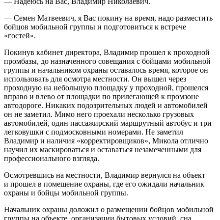
— Надеюсь на Вас, Владимир Николаевич.
— Семен Матвеевич, я Вас покину на время, надо разместить
бойцов мобильной группы и подготовиться к встрече
«гостей».
Покинув кабинет директора, Владимир прошел к проходной
промбазы, до назначенного совещания с бойцами мобильной
группы и начальником охраны оставалось время, которое он
использовать для осмотра местности. Он вышел через
проходную на небольшую площадку у проходной, прошелся
вправо и влево от площадки по прилегающей к промзоне
автодороге. Никаких подозрительных людей и автомобилей
он не заметил. Мимо него проехали несколько грузовых
автомобилей, один пассажирский маршрутный автобус и три
легковушки с подмосковными номерами. Не заметил
Владимир и наличия «корректировщиков», Микола отлично
научил их маскироваться и оставаться незамеченными для
профессионального взгляда.
Осмотревшись на местности, Владимир вернулся на объект
и прошел в помещение охраны, где его ожидали начальник
охраны и бойцы мобильной группы.
Начальник охраны доложил о размещении бойцов мобильной
группы на объекте, организации бытовых условий, сна,