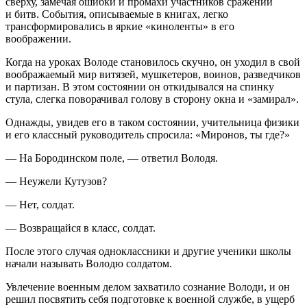
сверху, замечая ошибки и промахи участников сражений
и битв. События, описываемые в книгах, легко
трансформировались в яркие «киноленты» в его
воображении.
Когда на уроках Володе становилось скучно, он уходил в свой
воображаемый мир витязей, мушкетеров, воинов, разведчиков
и партизан. В этом состоянии он откидывался на спинку
стула, слегка поворачивал голову в сторону окна и «замирал».
Однажды, увидев его в таком состоянии, учительница физики
и его классный руководитель спросила: «Миронов, ты где?»
— На Бородинском поле, — ответил Володя.
— Неужели Кутузов?
— Нет, солдат.
— Возвращайся в класс, солдат.
После этого случая одноклассники и другие ученики школы
начали называть Володю солдатом.
Увлечение военным делом захватило сознание Володи, и он
решил посвятить себя подготовке к военной службе, в ущерб