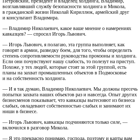
Петровский,
президент
и владелец холдинга, Владимир,
возглавлявший службу безопасности холдинга и Микола,
в гражданской жизни Николай Кириллюк, армейский друг
и консультант Владимира.
— Владимир Николаевич, какое ваше мнение о намерениях
кавказцев? — спросил Игорь Львович.
— Игорь Львович, я полагаю, эта группа выполняет, как
говорят в армии, разведку боем, для того, чтобы определить
степень сопротивляемости руководства промзоны и холдинга.
Если они почувствуют нашу слабость, то полезут на приступ.
Похоже, у тех людей, которые стоят за этой группой, есть
планы на захват промышленных объектов в Подмосковье
и на собственность холдинга.
— И я так думаю, Владимир Николаевич. Мы должны пресечь
попытки захвата наших объектов раз и навсегда. Опыт других
бизнесменов показывает, что кавказцы вытесняют из бизнеса
слабых, овладевают собственностью слабых и занимают их
ниши в бизнесе.
— Игорь Львович, кавказцы подчиняются только силе, —
включился в разговор Микола.
— Я это прекрасно понимаю, господа, поэтому и карты вам