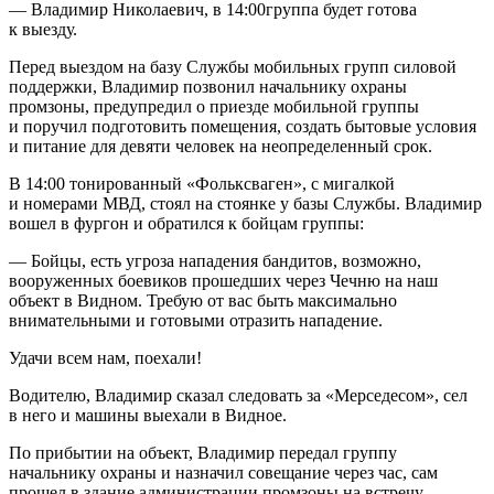
— Владимир Николаевич, в 14:00группа будет готова
к выезду.
Перед выездом на базу Службы мобильных групп силовой
поддержки, Владимир позвонил начальнику охраны
промзоны, предупредил о приезде мобильной группы
и поручил подготовить помещения, создать бытовые условия
и питание для девяти человек на неопределенный срок.
В 14:00 тонированный «Фольксваген», с мигалкой
и номерами МВД, стоял на стоянке у базы Службы. Владимир
вошел в фургон и обратился к бойцам группы:
— Бойцы, есть угроза нападения бандитов, возможно,
вооруженных боевиков прошедших через Чечню на наш
объект в Видном. Требую от вас быть максимально
внимательными и готовыми отразить нападение.
Удачи всем нам, поехали!
Водителю, Владимир сказал следовать за «Мерседесом», сел
в него и машины выехали в Видное.
По прибытии на объект, Владимир передал группу
начальнику охраны и назначил совещание через час, сам
прошел в здание администрации промзоны на встречу