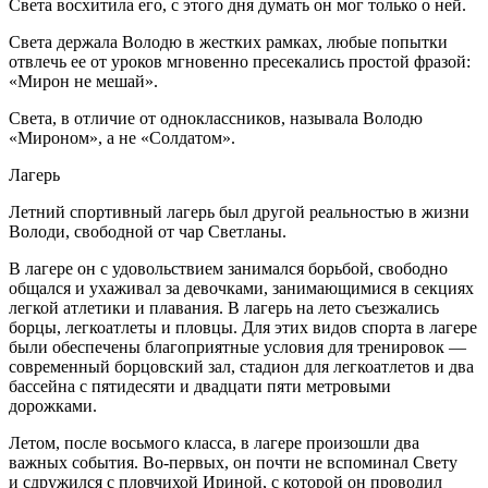
Света восхитила его, с этого дня думать он мог только о ней.
Света держала Володю в жестких рамках, любые попытки
отвлечь ее от уроков мгновенно пресекались простой фразой:
«Мирон не мешай».
Света, в отличие от одноклассников, называла Володю
«Мироном», а не «Солдатом».
Лагерь
Летний спортивный лагерь был другой реальностью в жизни
Володи, свободной от чар Светланы.
В лагере он с удовольствием занимался борьбой, свободно
общался и ухаживал за девочками, занимающимися в секциях
легкой атлетики и плавания. В лагерь на лето съезжались
борцы, легкоатлеты и пловцы. Для этих видов спорта в лагере
были обеспечены благоприятные условия для тренировок —
современный борцовский зал, стадион для легкоатлетов и два
бассейна с пятидесяти и двадцати пяти метровыми
дорожками.
Летом, после восьмого класса, в лагере произошли два
важных события. Во-первых, он почти не вспоминал Свету
и сдружился с пловчихой Ириной, с которой он проводил