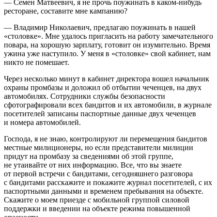
— Семен Матвеевич, я не прочь поужинать в каком-нибудь
ресторане, составите мне кампанию?
— Владимир Николаевич, предлагаю поужинать в нашей
«столовке». Мне удалось пригласить на работу замечательного
повара, на хорошую зарплату, готовит он изумительно. Время
ужина уже наступило. У меня в «столовке» свой кабинет, нам
никто не помешает.
Через несколько минут в кабинет директора вошел начальник
охраны промбазы и доложил об отбытии чеченцев, на двух
автомобилях. Сотрудники службы безопасности
сфотографировали всех бандитов и их автомобили, в журнале
посетителей записаны паспортные данные двух чеченцев
и номера автомобилей.
Господа, я не знаю, контролируют ли перемещения бандитов
местные милиционеры, но если представители милиции
придут на промбазу за сведениями об этой группе,
не утаивайте от них информацию. Все, что вы знаете
от первой встречи с бандитами, сегодняшнего разговора
с бандитами расскажите и покажите журнал посетителей, с их
паспортными данными и временем пребывания на объекте.
Скажите о моем приезде с мобильной группой силовой
поддержки и введении на объекте режима повышенной