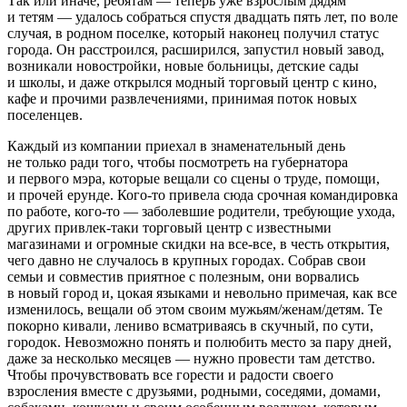
Так или иначе, ребятам — теперь уже взрослым дядям
и тетям — удалось собраться спустя двадцать пять лет, по воле
случая, в родном поселке, который наконец получил статус
города. Он расстроился, расширился, запустил новый завод,
возникали новостройки, новые больницы, детские сады
и школы, и даже открылся модный торговый центр с кино,
кафе и прочими развлечениями, принимая поток новых
поселенцев.
Каждый из компании приехал в знаменательный день
не только ради того, чтобы посмотреть на губернатора
и первого мэра, которые вещали со сцены о труде, помощи,
и прочей ерунде. Кого-то привела сюда срочная командировка
по работе, кого-то — заболевшие родители, требующие ухода,
других привлек-таки торговый центр с известными
магазинами и огромные скидки на все-все, в честь открытия,
чего давно не случалось в крупных городах. Собрав свои
семьи и совместив приятное с полезным, они ворвались
в новый город и, цокая языками и невольно примечая, как все
изменилось, вещали об этом своим мужьям/женам/детям. Те
покорно кивали, лениво всматриваясь в скучный, по сути,
городок. Невозможно понять и полюбить место за пару дней,
даже за несколько месяцев — нужно провести там детство.
Чтобы прочувствовать все горести и радости своего
взросления вместе с друзьями, родными, соседями, домами,