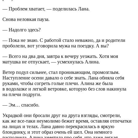
— Проблем хватает, — поделилась Лана.
Снова неловкая пауза.
— Надолго здесь?
— Пока не знаю. С работой стало неважно, да и родители
проболели, вот уговорила мужа на поездку. А вы?
— Всего на два дня, завтра к вечеру уезжать. Хотя моя
матушка не отпускает, — усмехнулась Алина.
Ветер подул сильнее, стал проникающим, промозглым.
Наступление осени давало о себе знать. Лана обняла себя
руками, чтобы согреть голые плечи. Алина же была
в водолазке и легкой ветровке, которую без слов накинула
на плечи подруги.
— Эм… спасибо.
Украдкой они бросали друг на друга взгляды, смотрели,
как же все-таки неумолимо бежит время, оставляя отпечатки
на лицах и телах. Лана давно перекрасилась в яркую
блондинку, и этот образ очень ей шел. Она немного
располнела, Алина заметила про себя, что даже легкая