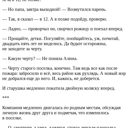
— Но папа, завтра выходной! — Возмутился парень.
— Так, я сказал — в 12. А я позже подойду, проверю.
— Ладно, — проворчал он, скорчил рожицу и поехал вперед.
— Прощайте, детки. Погуляйте, пообщайтесь, уж, почитай,
двадцать пять лет не виделись. Да будьте осторожны,
не заходите за черту.
— Какую черту? — Не поняла Алина.
— Черту старого поселка, конечно. Там ведь все как после
пожара: забросили и всё, весь район как рухлядь. А новый мэр
не добрался еще до него. И, кажись, не доберется.
И старушка медленно покатила двойную коляску вперед.
***
Компания медленно двигалась по родным местам, обсуждая
личную жизнь друг друга и подмечая, что изменилось
в поселке.
— О, смотрите, а здесь, кажется, стояла детская площадка…