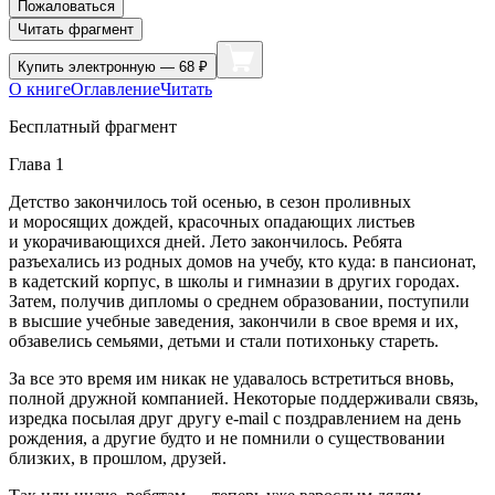
Пожаловаться
Читать фрагмент
Купить
электронную — 68 ₽
О книге
Оглавление
Читать
Бесплатный фрагмент
Глава 1
Детство закончилось той осенью, в сезон проливных
и моросящих дождей, красочных опадающих листьев
и укорачивающихся дней. Лето закончилось. Ребята
разъехались из родных домов на учебу, кто куда: в пансионат,
в кадетский корпус, в школы и гимназии в других городах.
Затем, получив дипломы о среднем образовании, поступили
в высшие учебные заведения, закончили в свое время и их,
обзавелись семьями, детьми и стали потихоньку стареть.
За все это время им никак не удавалось встретиться вновь,
полной дружной компанией. Некоторые поддерживали связь,
изредка посылая друг другу e-mail с поздравлением на день
рождения, а другие будто и не помнили о существовании
близких, в прошлом, друзей.