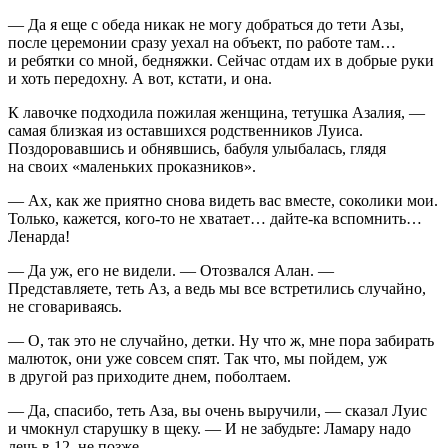
— Да я еще с обеда никак не могу добраться до тети Азы,
после церемонии сразу уехал на объект, по работе там…
и ребятки со мной, бедняжки. Сейчас отдам их в добрые руки
и хоть передохну. А вот, кстати, и она.
К лавочке подходила пожилая женщина, тетушка Азалия, —
самая близкая из оставшихся родственников Луиса.
Поздоровавшись и обнявшись, бабуля улыбалась, глядя
на своих «маленьких проказников».
— Ах, как же приятно снова видеть вас вместе, соколики мои.
Только, кажется, кого-то не хватает… дайте-ка вспомнить…
Ленарда!
— Да уж, его не видели. — Отозвался Алан. —
Представляете, теть Аз, а ведь мы все встретились случайно,
не сговариваясь.
— О, так это не случайно, детки. Ну что ж, мне пора забирать
малюток, они уже совсем спят. Так что, мы пойдем, уж
в другой раз приходите днем, поболтаем.
— Да, спасибо, теть Аза, вы очень выручили, — сказал Луис
и чмокнул старушку в щеку. — И не забудьте: Ламару надо
лечь в 12, не позже.