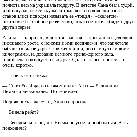
полнота весьма украшала подругу. В детстве Лана была худой,
и обтянутые кожей скулы, острые локти и коленки часто
становились поводом называть ее «тощая», «скелетон» —
но это всё беззлобное ребячество, никто не хотел обидеть друг
друга всерьез.
Алина — напротив, в детстве выглядела упитанной девочкой
низенького роста, с неизменными косичками, что заплетала
бабушка каждое утро. Став женщиной, она скинула лишние
килограммы, и, добавив немного тренажерного зала,
приобрела подтянутую фигуру. Однако волосы постригла
очень коротко.
— Тебе идет стрижка.
— Спасибо. Я давно в таком стиле. А ты — блондинка.
Немного неожиданно. Но тебе идет.
Поднявшись с лавочки, Алина спросила:
— Видела ребят?
— Сегодня на площади. Но мы не успели пообщаться. А ты
подходила?