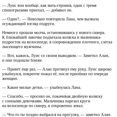
— Луис вон вообще, как мать-
героин
я, один с тремя
спиногрызами приехал, — добавил он.
— Один?.. — Невольно повторила Лана, чем вызвала
осуждающий взгляд подруги.
Немного прошли молча, остановившись у нового сквера.
К ближайшей лавочке подъехала коляска и мальчишка-
подрост
ок на велосипеде, в сопровождении плотного, слегка
лысеющего мужчины.
— Вот, кажись, Луис со своим выводком. — Заметил Алан,
и они подошли ближе.
— Привет еще раз, — Алан протянул ему руку, Луис широко
улыбнулся, покрепче пожал её, после приобнял по очереди
женщин.
— Какие милые детки, — улыбнулась Лана.
— Спасибо, — просиял он, покачивая двойную коляску
с сонными девочками. Мальчишка нарезал круги
на велосипеде по скверу, и откровенно зевал.
— Что-то ты поздно выбрался на прогулку, — заметил Алан.