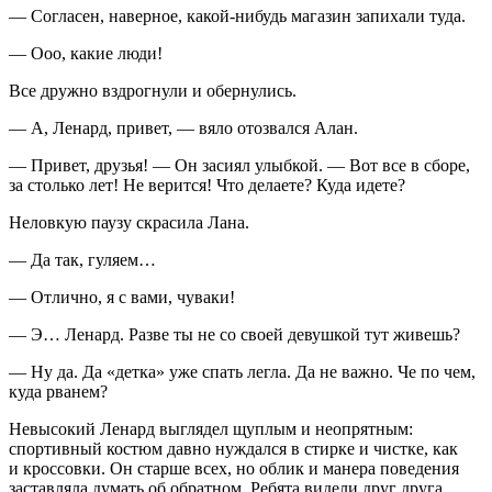
— Согласен, наверное, какой-нибудь магазин запихали туда.
— Ооо, какие люди!
Все дружно вздрогнули и обернулись.
— А, Ленард, привет, — вяло отозвался Алан.
— Привет, друзья! — Он засиял улыбкой. — Вот все в сборе,
за столько лет! Не верится! Что делаете? Куда идете?
Неловкую паузу скрасила Лана.
— Да так, гуляем…
— Отлично, я с вами, чуваки!
— Э… Ленард. Разве ты не со своей девушкой тут живешь?
— Ну да. Да «детка» уже спать легла. Да не важно. Че по чем,
куда рванем?
Невысокий Ленард выглядел щуплым и неопрятным:
спортивный костюм давно нуждался в стирке и чистке, как
и кроссовки. Он старше всех, но облик и манера поведения
заставляла думать об обратном. Ребята видели друг друга