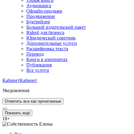
Тираж книги
Аудиокнига
Офлайн-продажи
Продвижение
Буктрейлер
Большой издательский пакет
Rideró для бизнеса
Юридический советник
Дополнительные услуги
Расшифровка текста
Перевод
Книги в аэропортах
Публикация
Все услуги
Кабинет
Кабинет
Уведомления
Отметить все как прочитанные
Показать ещё
18
+