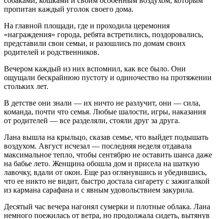
собаками, кошками и
своим
особенным воздухом, которым
пропитан каждый уголок
своего
дома.
На главной площади, где и проходила церемония
«награждения» города, ребята встретились, поздоровались,
представили свои семьи, и разошлись по домам своих
родителей и родственников.
Вечером каждый из них вспомнил,
как все было
. Они
ощущали бескрайнюю пустоту и одиночество на протяжении
стольких лет.
В детстве они знали — их ничто не разлучит, они — сила,
команда, почти что семья. Любые шалости, игры, наказания
от родителей — все разделяли, стояли друг за друга.
Лана вышла на крыльцо, сказав семье, что выйдет подышать
воздухом. Август исчезал — последняя неделя отдавала
максимальное тепло, чтобы сентябрю не оставить шанса даже
на бабье лето. Женщина обошла дом и присела на шаткую
лавочку, вдали от окон. Еще раз оглянувшись и убедившись,
что ее никто не видит, быстро достала
сигар
ету с зажигалкой
из кармана сарафана и с явным удовольствием за
курил
а.
Десятый час вечера нагонял сумерки и плотные облака. Лана
немного поежилась от ветра, но продолжала сидеть, вытянув