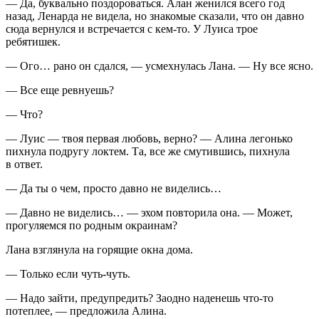
— Да, буквально поздороваться. Алан женился всего год
назад, Ленарда не видела, но знакомые сказали, что он давно
сюда вернулся и встречается с кем-то. У Луиса трое
ребятишек.
— Ого… рано он сдался, — усмехнулась Лана. — Ну все ясно.
— Все еще ревнуешь?
— Что?
— Луис — твоя первая любовь, верно? — Алина легонько
пихнула подругу локтем. Та, все же смутившись, пихнула
в ответ.
— Да ты о чем, просто давно не виделись…
— Давно не виделись… — эхом повторила она. — Может,
прогуляемся по родным окраинам?
Лана взглянула на горящие окна дома.
— Только если чуть-чуть.
— Надо зайти, предупредить? Заодно наденешь что-то
потеплее, — предложила Алина.