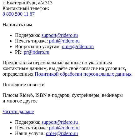
г. Екатеринбург, а/я 313
Контактный телефон
:
8 800 500 11 67
Написать нам
Поддержка
:
support@ridero.ru
Печать тиража
:
print@ridero.ru
Вопросы по услугам
:
order@ridero.ru
PR
:
pr@ridero.ru
Предоставляя персональные данные по указанным
контактным данным, вы даёте своё согласие на условиях,
определенных
Политикой обработки персональных данных
Последние новости
Плюсы Rideró, ISBN в подарок, буктрейлеры, вебинары
и многое другое
Читать дальше
Поддержка
:
support@ridero.ru
Печать тиража
:
print@ridero.ru
Наши услуги
:
order@ridero.ru