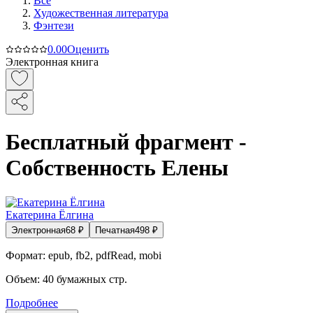
Все
Художественная литература
Фэнтези
0.0
0
Оценить
Электронная книга
Бесплатный фрагмент -
Собственность Елены
Екатерина Ёлгина
Электронная
68
₽
Печатная
498
₽
Формат:
epub, fb2, pdfRead, mobi
Объем:
40
бумажных стр.
Подробнее