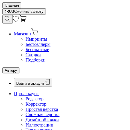
Главная
RUB
Сменить валюту
Магазин
Импринты
Бестселлеры
Бесплатные
Скидки
Подборки
Автору
Войти в аккаунт
Про-аккаунт
Редактор
Корректор
Простая верстка
Сложная верстка
Дизайн обложки
Иллюстрации