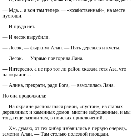
— Мда… а вон там теперь — «хозяйственный», на месте
пустоши.
— И пруда нет.
— И лесок вырубили.
— Лесок, — фыркнул Алан. — Пять деревьев и кусты.
— Лесок. — Упрямо повторила Лана.
— Интересно, а не про тот ли район сказала тетя Аза, что
на окраине…
— Алина, прекрати, ради Бога, — взмолилась Лана.
Но она продолжила:
— На окраине располагался район, «пустой», из старых
деревянных и каменных домов, многие заброшенные, и мы
тогда еще лазили там, в поисках приключений…
— Хм, думаю, от
тех
хибар избавились в первую очередь, —
заметил Алан. — Там столько полезной площади.