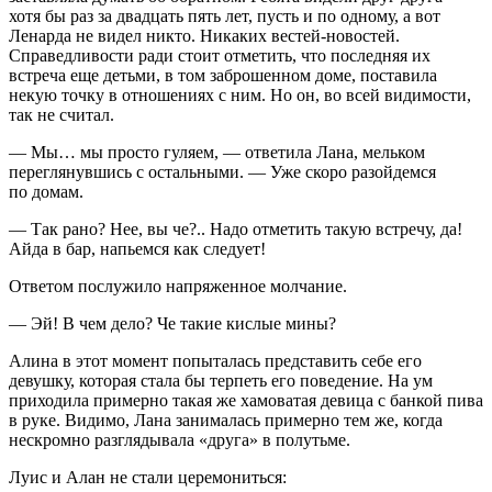
хотя бы раз за двадцать пять лет, пусть и по одному, а вот
Ленарда не видел никто. Никаких вестей-новостей.
Справедливости ради стоит отметить, что последняя их
встреча еще детьми, в том заброшенном доме, поставила
некую точку в отношениях с ним. Но он, во всей видимости,
так не считал.
— Мы… мы просто гуляем, — ответила Лана, мельком
переглянувшись с остальными. — Уже скоро разойдемся
по домам.
— Так рано? Нее, вы че?.. Надо отметить такую встречу, да!
Айда в бар, напьемся как следует!
Ответом послужило напряженное молчание.
— Эй! В чем дело? Че такие кислые мины?
Алина в этот момент попыталась представить себе его
девушку, которая стала бы терпеть его поведение. На ум
приходила примерно такая же хамоватая девица с банкой пива
в руке. Видимо, Лана занималась примерно тем же, когда
нескромно разглядывала «друга» в полутьме.
Луис и Алан не стали церемониться: