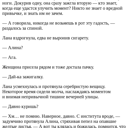
ноги. Докурив одну, она сразу зажгла вторую — кто знает,
когда еще удастся улучить момент? Никто не знает о вредной
привычке, и знать им не зачем.
— А говорила, никогда не возьмешь в рот эту гадость, —
раздалось за спиной.
Лана вздрогнула, едва не выронив
сигар
ету.
— Алина?
— Ага.
Женщина присела рядом и тоже достала пачку.
— Дай-ка зажигалку.
Лана усмехнулась и протянула серебристую вещицу.
Некоторое время сидели молча, наслаждаясь моментом
и внимая непривычной тишине вечерней улицы.
— Давно куришь?
— Хм… не помню. Наверное, давно. С института вроде, —
задумчиво протянула Алина, стряхивая пепел на опавшие
желтые листья. — А вот ты клялась и божилась, помнится, что