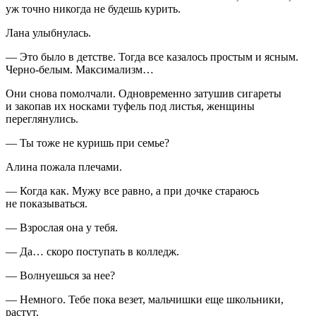
уж точно никогда не будешь
курит
ь.
Лана улыбнулась.
— Это было в детстве. Тогда все казалось простым и ясным.
Черно-белым. Максимализм…
Они снова помолчали. Одновременно затушив
сигар
еты
и закопав их носками туфель под листья, женщины
переглянулись.
— Ты тоже не куришь при семье?
Алина пожала плечами.
— Когда как. Мужу все равно, а при дочке стараюсь
не показываться.
— Взрослая она у тебя.
— Да… скоро поступать в колледж.
— Волнуешься за нее?
— Немного. Тебе пока везет, мальчишки еще
школьни
ки,
растут.