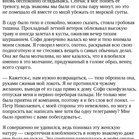
вновь беспокойно оглядываясь. Сейчас я мог понять её
тревогу, ведь знакомы мы были от силы пару минут, но это
не помешало ей вместе со мной убежать от мирской суеты.
В саду было тихо и спокойно, можно сказать, стояла гробовая
тишина. Прохладный
летн
ий ветерок облизывал высокую
траву и иногда залетал в кусты, оживляя вечер тихим
шуршанием. Софи доверчиво жалась ко мне и тихо внимала
моим словам. Я говорил много, охотно, раскрывая всю свою
подноготную и не стесняясь вещать о самых обычных делах.
Она же была молчалива, но мне казалось, что я влюбился
именно в это молчание, придуманный в голове образ, венец
всего сущего.
— Кажется-с, нам нужно возвращаться, — тихо обронила она,
руками сжимая мой локоть. Я не противился чужому
желанию, выводя её из сада прямо к дому. Софи сконфузилась,
отпуская меня и нервно перебирая пальцы. Не только мне
была приятна её компания, поэтому я и без слов всё понял. —
Петр Николаевич, с моей стороны это невежливо, но могу я
попросить вас написать мне хотя бы одну телеграмму? Мне
было приятно с вами побеседовать-с.
Я совершенно не удивился, ведь понимал эту женскую
натуру — скоротечная влюбленность в новую знакомую даже
мне была не чужда. Эта симпатия разрасталась в моём сердце,