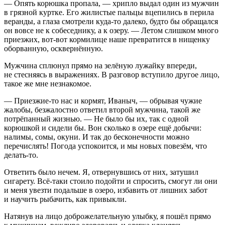
— Опять корюшка пропала, — хрипло выдал один из мужчин
в грязной куртке. Его жилистые пальцы вцепились в перила
веранды, а глаза смотрели куда-то далеко, будто бы обращался
он вовсе не к собеседнику, а к озеру. — Летом слишком много
приезжих, вот-вот кормилице наше превратится в нищенку
оборванную, осквернённую.
Мужчина сплюнул прямо на зелёную лужайку впереди,
не стесняясь в выражениях. В разговор вступило другое лицо,
такое же мне незнакомое.
— Приезжие-то нас и кормят, Иваныч, — обрывая чужие
жалобы, безжалостно ответил второй мужчина, такой же
потрёпанный жизнью. — Не было бы их, так с одной
корюшкой и сидели бы. Вон сколько в озере ещё добычи:
налимы, сомы, окуни. И так до бесконечности можно
перечислять! Погода успокоится, и мы новых повезём, что
делать-то.
Ответить было нечем. Я, отвернувшись от них, затушил
сигар
ету. Всё-таки стоило подойти и спросить, смогут ли они
и меня увезти подальше в озеро, избавить от лишних забот
и научить рыбачить, как привыкли.
Натянув на лицо доброжелательную улыбку, я пошёл прямо