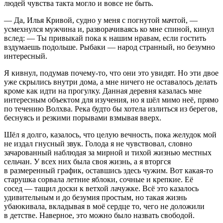
людей чувства такта могло и вовсе не быть.
— Да, Илья Кривой, судно у меня с погнутой мачтой, —
усмехнулся мужчина и, разворачиваясь ко мне спиной, кинул
вслед: — Ты привыкай пока к нашим нравам, если гостить
вздумаешь подольше. Рыбаки — народ странный, но безумно
интересный.
Я кивнул, подумав почему-то, что они это увидят. Но эти двое
уже скрылись внутри дома, а мне ничего не оставалось делать
кроме как идти на прогулку. Данная деревня казалась мне
интересным объектом для изучения, но я шёл мимо неё, прямо
по течению Волхва. Река будто бы хотела излиться из берегов,
беснуясь и резкими порывами взмывая вверх.
Шёл я долго, казалось, что целую вечность, пока желудок мой
не издал гнусный звук. Голода я не чувствовал, словно
зачарованный наблюдая за мирной и тихой жизнью местных
сельчан. У всех них была своя жизнь, а я вторгся
в размеренный график, оставшись здесь чужим. Вот какая-то
старушка сорвала
летн
ие яблоки, сочные и крепкие. Её
сосед — тащил доски к ветхой лачужке. Всё это казалось
удивительным и до безумия простым, но такая жизнь
убаюкивала, вкладывая в моё сердце то, чего не доложили
в детстве. Наверное, это можно было назвать свободой.