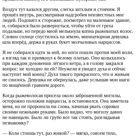
Воздух тут казался другим, слегка затхлым и стоячим. Я
прошёл внутрь, рассматривая надгробия неизвестных мне
людей. Подошёл к сторожке, посмотрел на маленькое здание,
и, собирался было развернуться, чтобы уйти от греха
подальше, но передо мной мелькнула копна рыжеватых волос.
Словно солнце спустилось на землю, миниатюрная девушка
шла вперёд, держа в руках букет молчаливых нарциссов.
Я не собирался идти за ней, но ноги пошли против моей воли,
а взгляд так и примкнул к белому платью. Оно колыхалось
при каждом дуновении лёгкого ветра, а в голову закрался
вопрос: не холодно ли ей? Неужели я увидел духа и сейчас
наступит мой конец? Духа такого прекрасного, что и живым
не снилось. Девушка не обернулась, даже услышав мои шаги
по мощённой гравием дороге.
Когда рыжеволосая присела около заброшенной могилы,
осторожно положив нарциссы, я остановился. Она заметила
меня, но не проронила ни слова, начиная рвать сорняки
своими нежными руками. Было видно, что могилу давно
не навещали. Было ли грубо вот так стоять, разглядывая
незнакомку?
— Коли стоишь тут, раз живой? — мягко, совсем тихо,