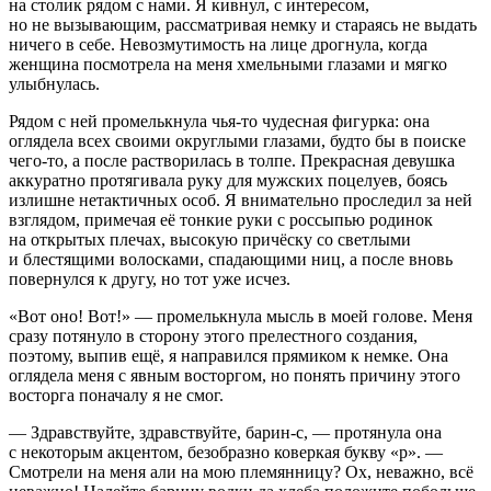
на столик рядом с нами. Я кивнул, с интересом,
но не вызывающим, рассматривая немку и стараясь не выдать
ничего в себе. Невозмутимость на лице дрогнула, когда
женщина посмотрела на меня хмельными глазами и мягко
улыбнулась.
Рядом с ней промелькнула чья-то чудесная фигурка: она
оглядела всех своими округлыми глазами, будто бы в поиске
чего-то, а после растворилась в толпе. Прекрасная девушка
аккуратно протягивала руку для мужских поцелуев, боясь
излишне нетактичных особ. Я внимательно проследил за ней
взглядом, примечая её тонкие руки с россыпью родинок
на открытых плечах, высокую причёску со светлыми
и блестящими волосками, спадающими ниц, а после вновь
повернулся к другу, но тот уже исчез.
«Вот оно! Вот!» — промелькнула мысль в моей голове. Меня
сразу потянуло в сторону этого прелестного создания,
поэтому, выпив ещё, я направился прямиком к немке. Она
оглядела меня с явным восторгом, но понять причину этого
восторга поначалу я не смог.
— Здравствуйте, здравствуйте, барин-с, — протянула она
с некоторым акцентом, безобразно коверкая букву «р». —
Смотрели на меня али на мою племянницу? Ох, неважно, всё