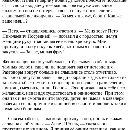
неважно! Налейте барину водки да хлеба положите по
боль
ше-
с! — слово «водка» у неё вышло совсем уже хмельным
языком, но она не потеряла своего напускного величия
с капелькой великодушия. — За меня пьем-с, барин! Как же
ваше имя…?
— Петр, — откашлявшись, ответил я. — Меня зовут Петр
Николаевич Посредный, — добавил я с гордостью, целуя
женщине руку и заставляя её весело хрюкнуть. Мне
протянули водку и кусок хлеба, которым я с радостью
закусил. — За вас, милая фрау!
Женщина довольно улыбнулась, отбрасывая со лба прядь
тёмных волос и едва ли не подпрыгивая от нетерпения.
Разговоры вокруг
боль
ше не слышались столь отчетливо,
но явно присутствовали — люди собрались здесь не только из-
за «женитьбы» немки, но и для простого своего развлечения,
шутили, смеялись, пили. Госпожа Лях приглашала к себе всех
желающих, ненавидя существовать в одиночестве. При этом
она так и не смогла выйти замуж, детей не имела, а кавалеры
избегали её по причине излишней весёлости и любви к таким
шумным сборищам.
— Совсем забыла, —
ласк
ово протянула она, вновь искажая
слова на свой манер. — Агнет Шолль, — сказала она,
протягивая руку вновь. Я принял её одним плавным, как мне