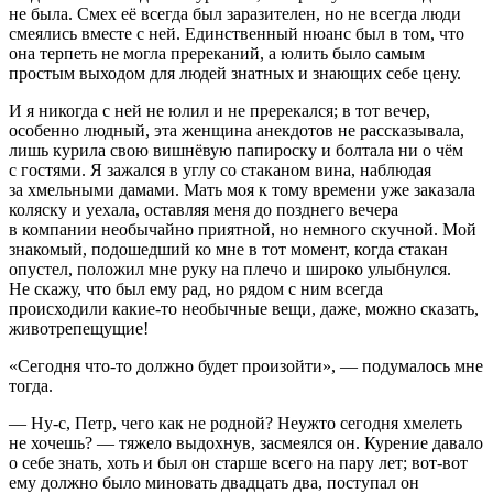
не была. Смех её всегда был заразителен, но не всегда люди
смеялись вместе с ней. Единственный нюанс был в том, что
она терпеть не могла пререканий, а юлить было самым
простым выходом для людей знатных и знающих себе цену.
И я никогда с ней не юлил и не пререкался; в тот вечер,
особенно людный, эта женщина анекдотов не рассказывала,
лишь
курил
а свою вишнёвую
папирос
ку и болтала ни о чём
с гостями. Я зажался в углу со стаканом вина, наблюдая
за хмельными дамами. Мать моя к тому времени уже заказала
коляску и уехала, оставляя меня до позднего вечера
в компании необычайно приятной, но немного скучной. Мой
знакомый, подошедший ко мне в тот момент, когда стакан
опустел, положил мне руку на плечо и широко улыбнулся.
Не скажу, что был ему рад, но рядом с ним всегда
происходили какие-то необычные вещи, даже, можно сказать,
животрепещущие!
«Сегодня что-то должно будет произойти», — подумалось мне
тогда.
— Ну-с, Петр, чего как не родной? Неужто сегодня хмелеть
не хочешь? — тяжело выдохнув, засмеялся он. Курение давало
о себе знать, хоть и был он старше всего на пару лет; вот-вот
ему должно было миновать двадцать два, поступал он