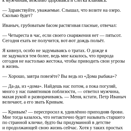
к мужчинам, вежливо здороваясь и слегка кланяясь.
— Здравствуйте, уважаемые. Слышал, что возите на озеро.
Сколько будет?
Иваныч, грубоватым басом растягивая гласные, отвечал:
— Четыреста в час, если своего снаряжения нет — пятьсот.
Сегодня ехать не получится, вот-вот дождь польёт.
Я кивнул, особо не задумываясь о тратах. О дожде я
не задумался тем более, ведь мне казалось, что природа
сегодня не настолько жестока, чтобы приводить свои угрозы
в жизнь.
— Хорошо, завтра повезёте? Вы ведь из «Дома рыбака»?
— Да-да, из «дома». Найдешь нас потом, а пока погуляй,
много у нас памятников поблизости, — ответил мужчина,
махая рукой и разворачиваясь. — Меня, кстати, Петр Иваныч
величают, а его звать Кривым.
— Кривым? — переспросил я, удивлённо приподняв брови.
Мне тогда казалось, что нетактично будет называть старшего
по странной кличке, будто бы придуманной в детстве
и продолжающей свою жизнь сейчас. Хотя у таких простых