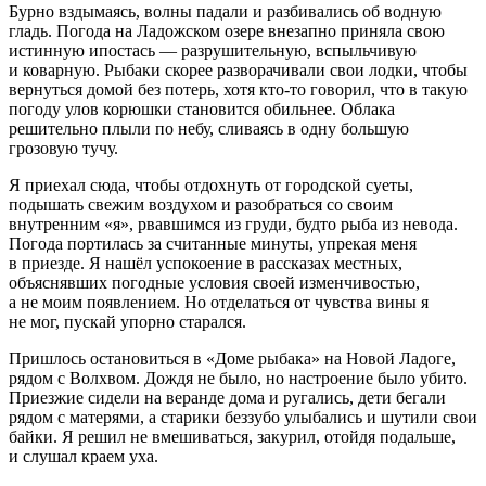
Бурно вздымаясь, волны падали и разбивались об водную
гладь. Погода на Ладожском озере внезапно приняла свою
истинную ипостась — разрушительную, вспыльчивую
и коварную. Рыбаки скорее разворачивали свои лодки, чтобы
вернуться домой без потерь, хотя кто-то говорил, что в такую
погоду улов корюшки становится обильнее. Облака
решительно плыли по небу, сливаясь в одну
боль
шую
грозовую тучу.
Я приехал сюда, чтобы отдохнуть от городской суеты,
подышать свежим воздухом и разобраться со своим
внутренним «я», рвавшимся из груди, будто рыба из невода.
Погода портилась за считанные минуты, упрекая меня
в приезде. Я нашёл успокоение в рассказах местных,
объяснявших погодные условия своей изменчивостью,
а не моим появлением. Но отделаться от чувства вины я
не мог, пускай упорно старался.
Пришлось остановиться в «Доме рыбака» на Новой Ладоге,
рядом с Волхвом. Дождя не было, но настроение было убито.
Приезжие сидели на веранде дома и ругались, дети бегали
рядом с матерями, а старики беззубо улыбались и шутили свои
байки. Я решил не вмешиваться, за
курил
, отойдя подальше,
и слушал краем уха.