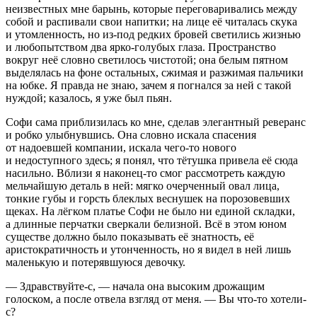
неизвестных мне барынь, которые переговаривались между
собой и распивали свои напитки; на лице её читалась скука
и утомленность, но из-под редких бровей светились жизнью
и любопытством два ярко-голубых глаза. Пространство
вокруг неё словно светилось чистотой; она белым пятном
выделялась на фоне остальных, сжимая и разжимая пальчики
на юбке. Я правда не знаю, зачем я погнался за ней с такой
нуждой; казалось, я уже был пьян.
Софи сама приблизилась ко мне, сделав элегантный реверанс
и робко улыбнувшись. Она словно искала спасения
от надоевшей компании, искала чего-то нового
и недоступного здесь; я понял, что тётушка привела её сюда
насил
ьно. Вблизи я наконец-то смог рассмотреть каждую
мельчайшую деталь в ней: мягко очерченный овал лица,
тонкие губы и горсть блеклых веснушек на порозовевших
щеках. На лёгком платье Софи не было ни единой складки,
а длинные перчатки сверкали белизной. Всё в этом юном
существе должно было показывать её знатность, её
аристок
ратич
ность и утонченность, но я видел в ней лишь
маленькую и потерявшуюся девочку.
— Здравствуйте-с, — начала она высоким дрожащим
голоском, а после отвела взгляд от меня. — Вы что-то хотели-
с?