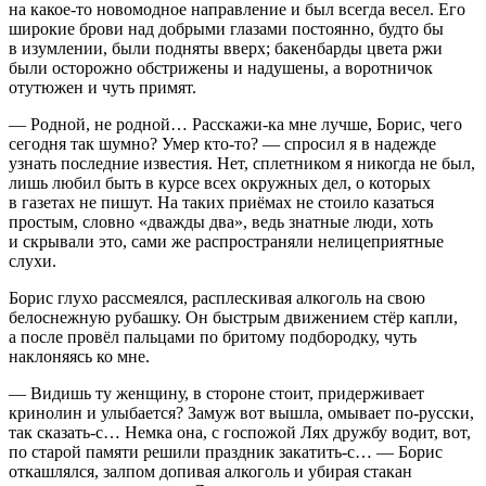
на какое-то новомодное направление и был всегда весел. Его
широкие брови над добрыми глазами постоянно, будто бы
в изумлении, были подняты вверх; бакенбарды цвета ржи
были осторожно обстрижены и надушены, а воротничок
отутюжен и чуть примят.
— Родной, не родной… Расскажи-ка мне лучше, Борис, чего
сегодня так шумно? Умер кто-то? — спросил я в надежде
узнать последние известия. Нет, сп
летн
иком я никогда не был,
лишь любил быть в курсе всех окружных дел, о которых
в газетах не пишут. На таких приёмах не стоило казаться
простым, словно «дважды два», ведь знатные люди, хоть
и скрывали это, сами же распространяли нелицеприятные
слухи.
Борис глухо рассмеялся, расплескивая
алкогол
ь на свою
белоснежную рубашку. Он быстрым движением стёр капли,
а после провёл пальцами по бритому подбородку, чуть
наклоняясь ко мне.
— Видишь ту женщину, в стороне стоит, придерживает
кринолин и улыбается? Замуж вот вышла, омывает по-русски,
так сказать-с… Немка она, с госпожой Лях дружбу водит, вот,
по старой памяти решили праздник закатить-с… — Борис
откашлялся, залпом допивая
алкогол
ь и убирая стакан