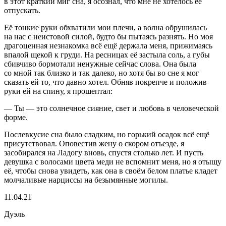
в этот краткий миг сна, я осознал, что мне не хотелось её
отпускать.
Её тонкие руки обхватили мои плечи, а волна обрушилась
на нас с неистовой силой, будто бы пытаясь разнять. Но моя
драгоценная незнакомка всё ещё держала меня, прижимаясь
впалой щекой к груди. На ресницах её застыла соль, а губы
сбивчиво бормотали ненужные сейчас слова. Она была
со мной так близко и так далеко, но хотя бы во сне я мог
сказать ей то, что давно хотел. Обняв покрепче и положив
руки ей на спину, я прошептал:
— Ты — это солнечное сияние, свет и любовь в человеческой
форме.
Послевкусие сна было сладким, но горький осадок всё ещё
присутствовал. Оповестив жену о скором отъезде, я
засобирался на Ладогу вновь, спустя столько лет. И пусть
девушка с волосами цвета меди не вспомнит меня, но я отыщу
её, чтобы снова увидеть, как она в своём белом платье кладет
молчаливые нарциссы на безымянные могилы.
11.04.21
Дуэль