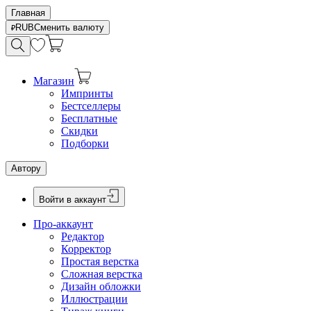
Главная
RUB
Сменить валюту
Магазин
Импринты
Бестселлеры
Бесплатные
Скидки
Подборки
Автору
Войти в аккаунт
Про-аккаунт
Редактор
Корректор
Простая верстка
Сложная верстка
Дизайн обложки
Иллюстрации