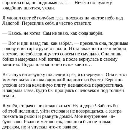
спросила она, не поднимая глаз. — Нечего по чужому
кладбищу шляться, уходи.
Я уловил свет её голубых глаз, похожих на чистое небо над
Ладогой. Пересилив себя, я честно ответил:
— Каюсь, не хотел. Сам не знаю, как сюда забрёл.
— Вот и иди назад так, как забрёл, — пресекла она, поднимая
голову и вытирая руки от пыли. Из-за влажности её прибило
к земле, но собеседницу это совсем не смущало. Она лишь
бойко выдержала мой взгляд, а после вернулась к своему
занятию. Подол платья точно испачкается…
Взглянув на девушку последний раз, я отвернулся. Она в этот
момент вытаскивала одинокий нарцисс из букета. Бережно
уложив его на каменную плиту, незнакомка перекрестилась
и закрыла глаза, будто бы прощаясь с человеком под толщей
земли.
Я ушёл, стараясь не оглядываться. Ну и дурак! Забыть бы
об этой нелепице, уйти отсюда и не возвращаться, а завтра
поехать за рыбой и рвануть домой. Моё внутреннее «я»
бушевало. Рвало и метало так, словно я был не только
дураком, но и упускал что-то важное.