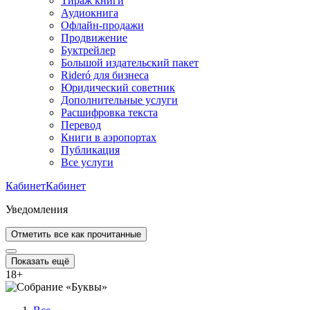
Тираж книги
Аудиокнига
Офлайн-продажи
Продвижение
Буктрейлер
Большой издательский пакет
Rideró для бизнеса
Юридический советник
Дополнительные услуги
Расшифровка текста
Перевод
Книги в аэропортах
Публикация
Все услуги
Кабинет
Кабинет
Уведомления
Отметить все как прочитанные
Показать ещё
18
+