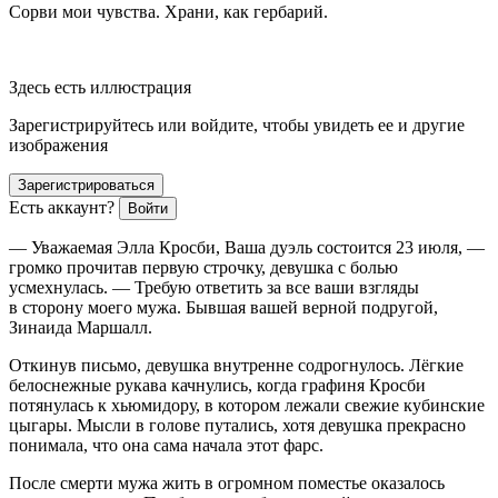
Сорви мои чувства. Храни, как гербарий.
Здесь есть иллюстрация
Зарегистрируйтесь или войдите, чтобы увидеть ее и другие
изображения
Зарегистрироваться
Есть аккаунт?
Войти
— Уважаемая Элла Кросби, Ваша дуэль состоится 23 июля, —
громко прочитав первую строчку, девушка с
боль
ю
усмехнулась. — Требую ответить за все ваши взгляды
в сторону моего мужа. Бывшая вашей верной подругой,
Зинаида Маршалл.
Откинув письмо, девушка внутренне содрогнулось. Лёгкие
белоснежные рукава качнулись, когда графиня Кросби
потянулась к хьюмидору, в котором лежали свежие кубинские
цыгары. Мысли в голове путались, хотя девушка прекрасно
понимала, что она сама начала этот фарс.
После смерти мужа жить в огромном поместье оказалось