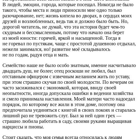
В людей, эмоции, города, которые посещал. Никогда не было
такого, чтобы места и люди приносили мне одно только
разочарование, нет; жизнь кипела во дворах, в сердцах моих
друзей и возлюбленных, ведь так и должно было быть. Но,
дорогой читатель, не думай, что эта история будет чем-то
скудным и бессмысленным, потому что начало она берет
из моей юности: горячей, яркой и насыщенной. Тогда я
не горевал по пустякам, чаще с простотой душевною отдыхал,
нежели занимался, но! развитие моё складывалось
не по годам, радуя отца и мать.
Семейство наше не было особо знатным, имение насчитывало
двадцать душ, не более; отец роскоши не любил, был
отставным офицером с извечным желанием жить по уставу,
при этом страшно скучая по своей молодости. По вечерам он
часто засиживался с экономкой, которая, ввиду своей
неопытности, иногда допускала ошибки в ведении хозяйства
и смело принимала наставления. Моей матери часто надоедал
порядок, по которому все жили в этом доме, поэтому она
предпочитала уединяться с книгой в своих покоях и старалась
лишний раз не тревожить слуг. Был за ней один грех —
страшно любила работать в саду, своими руками выращивая
нарциссы и пионы.
Стоит сказать, что моя семья всегда относилась к людям