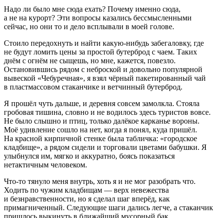
Надо ли было мне сюда ехать? Почему именно сюда,
а не на курорт? Эти вопросы казались бессмысленными
сейчас, но они то и дело всплывали в моей голове.
Стоило передохнуть и найти какую-нибудь забегаловку, где
не будут ломить цены за простой бутерброд с чаем. Таких
днём с огнём не сыщешь, но мне, кажется, повезло.
Остановившись рядом с неброской и довольно популярной
вывеской «Чебуречная», я взял чёрный пакетированный чай
в пластмассовом стаканчике и ветчинный бутерброд.
Я прошёл чуть дальше, и деревня совсем замолкла. Стояла
гробовая тишина, словно и не водилось здесь туристов вовсе.
Не было слышно и птиц, только далёкое карканье вороны.
Моё удивление сошло на нет, когда я понял, куда пришёл.
На красной кирпичной стенке была табличка: «городское
кладбище», а рядом сидели и торговали цветами бабушки. Я
улыбнулся им, мягко и аккуратно, боясь показаться
нетактичным человеком.
Что-то тянуло меня внутрь, хоть я и не мог разобрать что.
Ходить по чужим кладбищам — верх невежества
и безнравственности, но я сделал шаг вперёд, как
примагниченный. Следующие шаги дались легче, а стаканчик
пришлось выкинуть в ближайший мусорный бак.