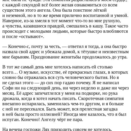
с каждой секундой всё более желая ознакомиться со всем
существом этого ангела. Она была поистине лёгкой
и неземной, но в то же время прилично воспитанной и умной.
Наверное, из-за хмеля в тот момент что-то во мне рухнуло,
а чувства, казавшиеся правдой, смешались в кашу. Такое часто
происходит с молодыми людьми, которые быстро влюбляются
и после «остывают».
— Конечно-с, почту за честь, — ответил я тогда, а она быстро
назвала свой адрес и убежала домой, к тётушке и неизвестным
мне барыням. Празднование женитьбы продолжалось до утра.
В тот же самый день мне хотелось написать ей столько
всего… О музыке, искусстве, её прекрасных глазах, в которых
словно бы отражалась вся суть человеческого бытия. Но я
не сделал этого — до сих пор гадаю почему. Я не написал
Софи ни на следующий день, ни через неделю и даже ни через
месяц. Её адрес запечатлелся у меня на подкорке, но рука
дрожала, когда я хотел начать писать. Скоротечная симпатия
внезапно испарилась, заменилась чем-то другим, и я
боль
ше
с ней не пересекался. Быть может, вся прелестная загадка
в ней была просто иллюзией? Иногда мне казалось, что я был
испуган. Конечно! Ангелу чёрт не пара.
На вечера госпожи Лях приходить совсем не хотелось,