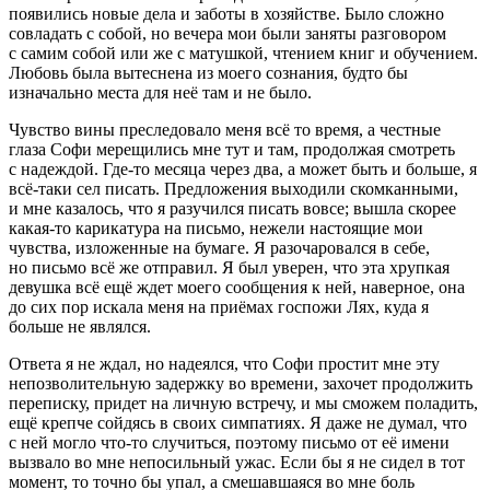
появились новые дела и заботы в хозяйстве. Было сложно
совладать с собой, но вечера мои были заняты разговором
с самим собой или же с матушкой, чтением книг и обучением.
Любовь была вытеснена из моего сознания, будто бы
изначально места для неё там и не было.
Чувство вины преследовало меня всё то время, а честные
глаза Софи мерещились мне тут и там, продолжая смотреть
с надеждой. Где-то месяца через два, а может быть и
боль
ше, я
всё-таки сел писать. Предложения выходили скомканными,
и мне казалось, что я разучился писать вовсе; вышла скорее
какая-то карикатура на письмо, нежели настоящие мои
чувства, изложенные на бумаге. Я разочаровался в себе,
но письмо всё же отправил. Я был уверен, что эта хрупкая
девушка всё ещё ждет моего сообщения к ней, наверное, она
до сих пор искала меня на приёмах госпожи Лях, куда я
боль
ше не являлся.
Ответа я не ждал, но надеялся, что Софи простит мне эту
непозволительную задержку во времени, захочет продолжить
переписку, придет на личную встречу, и мы сможем поладить,
ещё крепче сойдясь в своих симпатиях. Я даже не думал, что
с ней могло что-то случиться, поэтому письмо от её имени
вызвало во мне непосильный ужас. Если бы я не сидел в тот
момент, то точно бы упал, а смешавшаяся во мне
боль