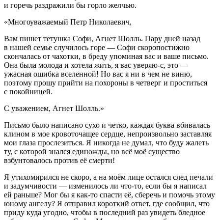
и горечь раздражили бы горло желчью.
«Многоуважаемый Петр Николаевич,
Вам пишет тетушка Софи, Агнет Шолль. Пару дней назад
в нашей семье случилось горе — Софи скоропостижно
скончалась от чахотки, в бреду упоминая вас и ваше письмо.
Она была молода и хотела жить, я вас уверяю-с, это —
ужасная ошибка вселенной! Но вас я ни в чем не виню,
поэтому прошу прийти на похороны в четверг и проститься
с покойницей.
С уважением, Агнет Шолль.»
Письмо было написано сухо и четко, каждая буква вбивалась
клином в мое кровоточащее сердце, непроизвольно заставляя
мои глаза прослезиться. Я никогда не думал, что буду жалеть
ту, с которой знался единожды, но всё моё существо
взбунтовалось против её смерти!
Я утихомирился не скоро, а на моём лице остался след печали
и задумчивости — изменилось ли что-то, если бы я написал
ей раньше? Мог бы я как-то спасти её, сберечь и помочь этому
юному ангелу? Я отправил короткий ответ, где сообщил, что
приду куда угодно, чтобы в последний раз увидеть бледное