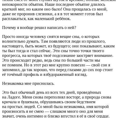
непокорности объятия. Наше последнее объятие длилось
краткий миг, но каким оно было! Она прощалась со мной,
даже не проронив слезинки, а я в тот момент готов был
расплакаться, как маленький ребёнок.
Почему я вообще решил написать о ней?
Просто иногда человеку снятся вещие сны, о которых
волнительно думать. Там появляются люди из прошлого,
настоящего, быть может, из будущего; они показывают, каким
ты был тогда и стал сейчас. Эти сны точно точки твоего
прогресса, на которых твоё подсознание заостряет вн
иман
ие.
Это происходит редко, ведь сны по
боль
шей части мы
не помним. Но в этот раз мне крупно повезло — свой сон я
запомнил, да так хорошо, что перед глазами до сих пор стоит
её точёный профиль и взбудораженный взгляд.
Незнакомка мне приснилась.
Это был обычный день из всех тех дней, проведённых
на Ладоге. Меня снова переполнял восторг, а природа снова
кричала и бушевала, обрушиваясь своим бедствием
на простых людей. Со мной была незнакомка, имя которой
произносить я не смею — слишком много оно для меня
значит, очень интимно и близко впустил я её в своё сердце.