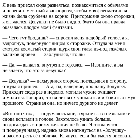
Я ведь приехал сюда развеяться, познакомиться с обычаями
и перенять местный авантюризм, чтобы моя флегматичная
жизнь была срублена на корню. Притормозив около сторожки,
я огляделся. Девушки не было видно, будто бы она правда
оказалась плодом моей фантазии.
— Чего тут бродишь? — спросил меня недобрый голос, а я,
вздрогнув, повернулся лицом к сторожке. Оттуда на меня
смотрел косматый старик, щуря свои глаза из-под тяжёлых
валиков бровей. — Заблудился, что ль?
— Да, — выдал я, внутренне терзаясь. — Извините, а вы
не знаете, что это за девушка?
— Девушка? — нахмурился сторож, поглядывая в сторону,
откуда я пришёл. — А-а, ты, наверное, про нашу Золушку.
Приходит сюда раз в неделю, могилы чужие очищает
и молится. Говорит, что хочет всех упокоить и избавить от мук
прошлого. Странная она, но ничего дурного не делает.
«Вот оно что», — подумалось мне, а яркие глаза незнакомки
снова всплыли в голове. Захотелось узнать
боль
ше,
но досаждать сторожу желания не было. Я откланялся
и повернул назад, надеясь вновь наткнуться на «Золушку»
и рассмотреть её поближе. Клянусь, если бы умел я рисовать,