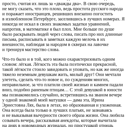
просто, считая их лишь за «дважды два». В свою очередь,
не могу сказать, что это плохо, ведь простота
русского народа
и поражает иностранцев, решивших внезапно погостить
в излюбленном Петербурге, заселившись в лучших номерах. Я
никогда не искал в своих знакомых задатки уравнений,
напротив, в математике я был плох. Мне
боль
ше по душе
было раскрывать людей через слова, писать про них длинные
письма, расписывать в заметках каждую мелочь в их
внешности, наблюдая за народом в скверах на лавочке
и тренируя мастерство слова.
Что-то было и в той, кого можно охарактеризовать одним
словом:
лёгкая
. Лёгкость эта была поэтически прекрасной,
такой лёгкости стоило завидовать и уповать, но как же иногда
тяжело неземным девушкам жить, милый друг! Они мечтали
улететь, сделать что-то новое и, по суждениям многих,
неправильное, за что платили своей жизнью и камнем падали
вниз, подобно раненым птицам… С этой девушкой в юности
мы познакомились случайно, встретившись на званом вечере
у одной знакомой моей матушки — дама эта, Ирина
Э
рне
стовна Лях, была в летах, но образованная и ухоженная.
Она всегда была только в лучших платьях, не зазнаваясь
и не выказывая вычурности своего образа жизни. Она любила
созывать вечера, рассказывая анекдоты, которые вычитала
на днях в новомодных журналах, но простушкой отнюдь