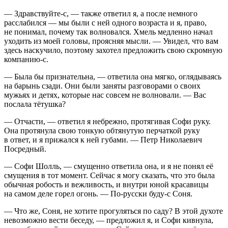
— Здравствуйте-с, — также ответил я, а после немного
расслабился — мы были с ней одного возраста и я, право,
не понимал, почему так волновался. Хмель медленно начал
уходить из моей головы, проясняя мысли. — Увидел, что вам
здесь наскучило, поэтому захотел предложить свою скромную
компанию-с.
— Была бы признательна, — ответила она мягко, оглядываясь
на барынь сзади. Они были заняты разговорами о своих
мужьях и детях, которые нас совсем не волновали. — Вас
послала тётушка?
— Отчасти, — ответил я небрежно, протягивая Софи руку.
Она протянула свою тонкую обтянутую перчаткой руку
в ответ, и я прижался к ней губами. — Петр Николаевич
Посредный.
— Софи Шолль, — смущенно ответила она, и я не понял её
смущения в тот момент. Сейчас я могу сказать, что это была
обычная робость и вежливость, и внутри юной кр
асав
ицы
на самом деле горел огонь. — По-русски буду-с Соня.
— Что же, Соня, не хотите прогуляться по саду? В этой духоте
невозможно вести беседу, — предложил я, и Софи кивнула,