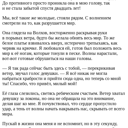
До противного просто проникла она в мою голову, так
и не стала забытой спустя двадцать лет!
Мы, всё такие же молодые, стояли рядом. С волнением
смотрели на то, как разрушается мир.
Она глядела на Волхов, восторженно раскрывая руки
в порывах ветра, будто бы желала обнять весь мир. То же
белое платье взвивалось вверх, истерично трепыхаясь, как
червяк на крючке. Я любовался ей, готов был положить весь
мир к её ногам, которые тонули в песке. Волны нарастали,
вот-вот готовые обрушиться на наши головы.
— Я так рада сейчас быть здесь с тобой, — перекрикивая
ветер, звучал голос девушки. — Я всё никак не могла
набраться храбрости и прийти сюда одна, но теперь со мной
ты! Спасибо, что привёл, милый мой!
Её глаза слезились, светясь ребяческим счастьем. Ветер хватал
девушку за локоны, но она не обращала на это вн
иман
ие,
делая шаг ко мне. Я почувствовал, что сердце пропустило
удар, а тень от волны начать накрывать нас, скрывать от всего
мира.
Пускай в жизни она меня и не вспомнит, но в эту секунду,