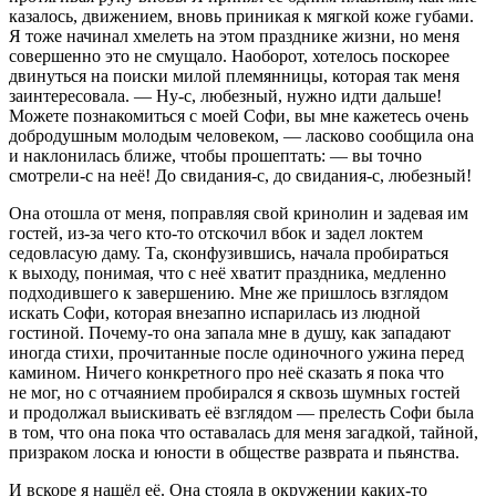
казалось, движением, вновь приникая к мягкой коже губами.
Я тоже начинал хмелеть на этом празднике жизни, но меня
совершенно это не смущало. Наоборот, хотелось поскорее
двинуться на поиски милой племянницы, которая так меня
заинтересовала. — Ну-с, любезный, нужно идти дальше!
Можете познакомиться с моей Софи, вы мне кажетесь очень
добродушным молодым человеком, —
ласк
ово сообщила она
и наклонилась ближе, чтобы прошептать: — вы точно
смотрели-с на неё! До свидания-с, до свидания-с, любезный!
Она отошла от меня, поправляя свой кринолин и задевая им
гостей, из-за чего кто-то отскочил вбок и задел локтем
седовласую даму. Та, сконфузившись, начала пробираться
к выходу, понимая, что с неё хватит праздника, медленно
подходившего к завершению. Мне же пришлось взглядом
искать Софи, которая внезапно испарилась из людной
гостиной. Почему-то она запала мне в душу, как западают
иногда стихи, прочитанные после одиночного ужина перед
камином. Ничего конкретного про неё сказать я пока что
не мог, но с отчаянием пробирался я сквозь шумных гостей
и продолжал выискивать её взглядом — прелесть Софи была
в том, что она пока что оставалась для меня загадкой, тайной,
призраком лоска и юности в обществе
разврат
а и пьянства.
И вскоре я нашёл её. Она стояла в окружении каких-то