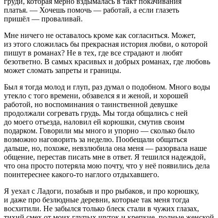
груди, которая мерно вздымалась в такт покачивания
платья. — Хочешь помочь — работай, а если глазеть
пришёл — проваливай.
Мне ничего не оставалось кроме как согласиться. Может,
из этого сложилась бы прекрасная история любви, о которой
пишут в романах? Не в тех, где все страдают и любят
безответно. В самых красивых и добрых романах, где любовь
может сломать запреты и границы.
Был я тогда молод и глуп, раз думал о подобном. Много воды
утекло с того времени, обзавелся я и женой, и хорошей
работой, но воспоминания о таинственной девушке
продолжали согревать грудь. Мы тогда общались с ней
до моего отъезда, наловил ей корюшки, смутив своим
подарком. Говорили мы много и упорно — сколько было
возможно наговорить за неделю. Пообещали общаться
дальше, но, похоже, невзлюбила она меня — разорвала наше
общение, перестав писать мне в ответ. Я тешился надеждой,
что она просто потеряла мою почту, что у неё появились дела
поинтереснее какого-то наглого отдыхавшего.
Я уехал с Ладоги, позабыв и про рыбаков, и про корюшку,
и даже про безлюдные деревни, которые так меня тогда
восхитили. Не забылся только блеск стали в чужих глазах,
тихий смех от моих глупых шуток и крепкие, полные женской