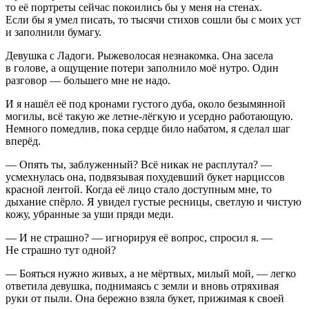
то её портреты сейчас покоились бы у меня на стенах.
Если бы я умел писать, то тысячи стихов сошли бы с моих уст
и заполнили бумагу.
Девушка с Ладоги. Рыжеволосая незнакомка. Она засела
в голове, а ощущение потери заполнило моё нутро. Один
разговор —
боль
шего мне не надо.
И я нашёл её под кронами густого дуба, около безымянной
могилы, всё такую же
летн
е-лёгкую и усердно работающую.
Немного помедлив, пока сердце било
набат
ом, я сделал шаг
вперёд.
— Опять ты, заблуженный? Всё никак не расплутал? —
усмехнулась она, подвязывая похудевший букет нарциссов
красной лентой. Когда её лицо стало доступным мне, то
дыхание спёрло. Я увидел густые ресницы, светлую и чистую
кожу, убранные за уши пряди меди.
— И не страшно? — игнорируя её вопрос, спросил я. —
Не страшно тут одной?
— Бояться нужно живых, а не мёртвых, милый мой, — легко
ответила девушка, поднимаясь с земли и вновь отряхивая
руки от пыли. Она бережно взяла букет, прижимая к своей