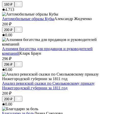
160
₽
4.7
13
Автомобильные образы Кубы
Александр Жидченко
200
₽
200
₽
0.0
0
Алхимия богатства для продавцов и руководителей
компаний
Кларк Браун
296
₽
296
₽
0.0
0
Анализ ревизской сказки по Смольковскому приказу
Нижегородской губернии за 1811 год
200
₽
200
₽
0.0
0
Благодарю за боль
Диана Соколова