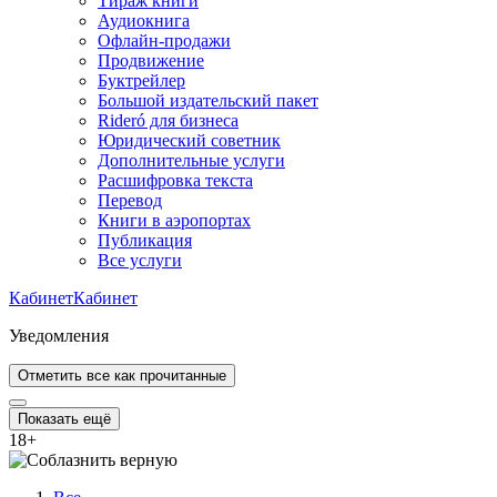
Тираж книги
Аудиокнига
Офлайн-продажи
Продвижение
Буктрейлер
Большой издательский пакет
Rideró для бизнеса
Юридический советник
Дополнительные услуги
Расшифровка текста
Перевод
Книги в аэропортах
Публикация
Все услуги
Кабинет
Кабинет
Уведомления
Отметить все как прочитанные
Показать ещё
18
+