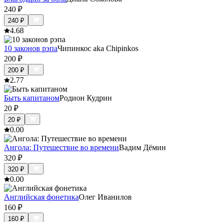
240
₽
240
₽
4.6
8
10 законов рэпа
Чипинкос aka Chipinkos
200
₽
200
₽
2.7
7
Быть капитаном
Родион Кудрин
20
₽
20
₽
0.0
0
Ангола: Путешествие во времени
Вадим Дёмин
320
₽
320
₽
0.0
0
Английская фонетика
Олег Иванилов
160
₽
160
₽