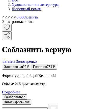
Все
Художественная литература
Любовный роман
0.0
0
Оценить
Электронная книга
Соблазнить верную
Татьяна Золотаренко
Электронная
20
₽
Печатная
764
₽
Формат:
epub, fb2, pdfRead, mobi
Объем:
216
бумажных стр.
Подробнее
Пожаловаться
Читать фрагмент