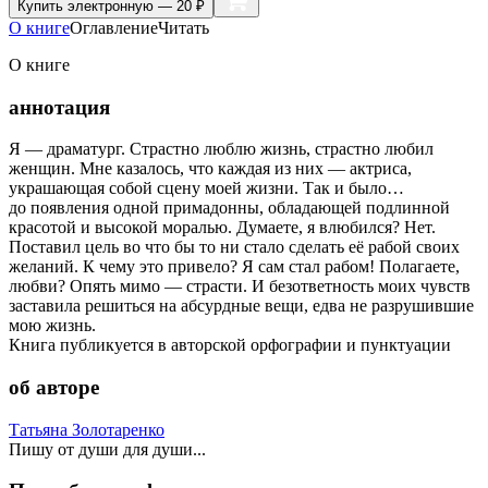
Купить
электронную — 20 ₽
О книге
Оглавление
Читать
О книге
аннотация
Я — драматург. Страстно люблю жизнь, страстно любил
женщин. Мне казалось, что каждая из них — актриса,
украшающая собой сцену моей жизни. Так и было…
до появления одной примадонны, обладающей подлинной
красотой и высокой моралью. Думаете, я влюбился? Нет.
Поставил цель во что бы то ни стало сделать её рабой своих
желаний. К чему это привело? Я сам стал рабом! Полагаете,
любви? Опять мимо — страсти. И безответность моих чувств
заставила решиться на абсурдные вещи, едва не разрушившие
мою жизнь.
Книга публикуется в авторской орфографии и пунктуации
об авторе
Татьяна Золотаренко
Пишу от души для души...