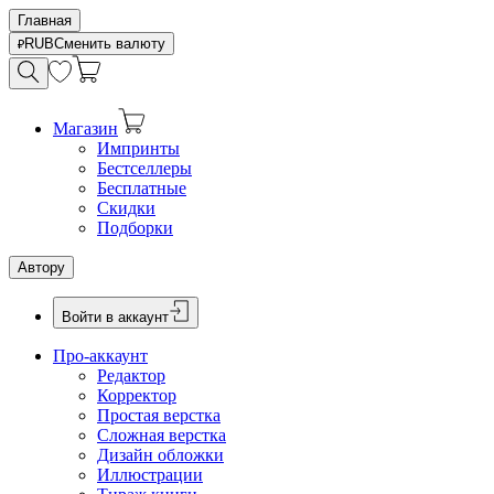
Главная
RUB
Сменить валюту
Магазин
Импринты
Бестселлеры
Бесплатные
Скидки
Подборки
Автору
Войти в аккаунт
Про-аккаунт
Редактор
Корректор
Простая верстка
Сложная верстка
Дизайн обложки
Иллюстрации