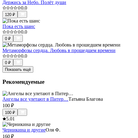
Держись за Небо. Полёт души
0.0
120
₽
Пока есть шанс
0.0
0
₽
Метаморфозы сердца. Любовь в прошедшем времени
0.0
0
₽
Показать ещё
Рекомендуемые
Ангелы все улетают в Питер…
Татьяна Благова
100
₽
100
₽
5.0
1
Черникина и другие
Оля Ф.
160
₽