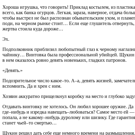
Хороша игрушка, что говорить! Приклад костылем, из пластик
всего, как банка огурцов. Легкая, зараза, наверное, отдача 
чтобы выстрел не был распознан обывательским ухом, и пламег
поди, на черном рынке стоит… Если еще глушитель отвернуть, 
жертва стоила куда дороже…
Эх.
Подполковник приблизил любопытный глаз к черному наглазник
чайнику… Винтовка была профессиональной убийцей. Щукин неж
в нем оказалось ровно девять новеньких, гладких патронов.
«Девять.»
Подозрительное число какое–то. А–а, девять жизней, замечат
вспомнить. Да и хрен с ним.
Хозяин аккуратно прищелкнул коробку на место и глубоко зад
Отдавать винтовку не хотелось. Он любил хорошее оружие. Да и 
где–нибудь и изредка навещать–любоваться? Самое место ей — н
попала, а не какому–нибудь дуролому или шизику. Где гарантия
станет чьей–то смертью…
Щукин решил дать себе еще немного времени на размышления. Пу