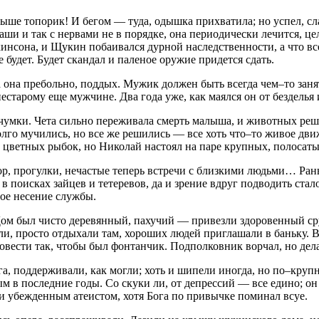
ыше топорик! И бегом — туда, одышка прихватила; но успел, сл
ши и так с нервами не в порядке, она периодически лечится, ц
инсона, и Щукин побаивался дурной наследственности, а что вс
будет. Будет скандал и паленое оружие придется сдать.
а она пребольно, поддых. Мужик должен быть всегда чем–то заня
нестарому еще мужчине. Два года уже, как маялся он от бездель
т чумки. Чета сильно переживала смерть малыша, и животных ре
олго мучились, но все же решились — все хоть что–то живое движ
х цветных рыбок, но Николай настоял на паре крупных, полосат
зор, прогулки, нечастые теперь встречи с близкими людьми… Ра
в поисках зайцев и тетеревов, да и зрение вдруг подводить ста
ное несение службы.
м был чисто деревянный, пахучий — привезли здоровенный сруб 
ли, просто отдыхали там, хороших людей приглашали в баньку. 
овести так, чтобы был фонтанчик. Подполковник ворчал, но дела
га, поддерживали, как могли; хоть и шипели иногда, но по–кру
 в последние годы. Со скуки ли, от депрессий — все едино; он 
 убежденным атеистом, хотя Бога по привычке поминал всуе.