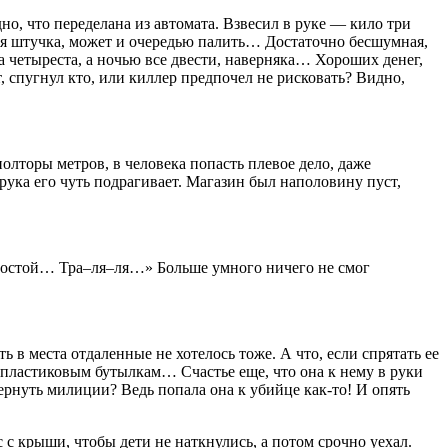
о, что переделана из автомата. Взвесил в руке — кило три
ская штучка, может и очередью палить… Достаточно бесшумная,
а четыреста, а ночью все двести, наверняка… Хороших денег,
 спугнул кто, или киллер предпочел не рисковать? Видно,
торы метров, в человека попасть плевое дело, даже
ка его чуть подрагивает. Магазин был наполовину пуст,
 Постой… Тра–ля–ля…» Больше умного ничего не смог
ь в места отдаленные не хотелось тоже. А что, если спрятать ее
по пластиковым бутылкам… Счастье еще, что она к нему в руки
вернуть милиции? Ведь попала она к убийце как-то! И опять
 с крыши, чтобы дети не наткнулись, а потом срочно уехал.