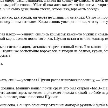
сь опера, расспрашивали. Лазили на крышу щукинского дома, но
с дыркой в голове. Убитый оказался каким–то большим авторите
 и не было даже звона стекла, чтобы взбудоражить соседей.
никто, как всегда, ни черта не слышал и не видел. Супруги по
авнодушным взглядом. Когда сыщик ушел, он понял, что лучше у
пал плохо — кашлял, снились кошмары: какой–то мужик с крылья
лый карп. Только после того, как Щукин встал и отлил, кошмар и
а сигнализация, заставляя звереть сонный мозг. Эхо машинног
Щукин же беспокойно ворочался, выходил на балкон, курил, без
оспать.
сь.
 мать, спи! — увещевал Щукин распалившуюся половину, — Завтр
ь хозяина. Машину нашел почти сразу, это был старый «БМВ» с 
 хозяин здесь не живет, приезжает иногда к какой–то бабе из д
ьно поглядывая на погоны Щукина.
шансона. Сонную брюнетку оттеснил молодой румяный бугай в ш