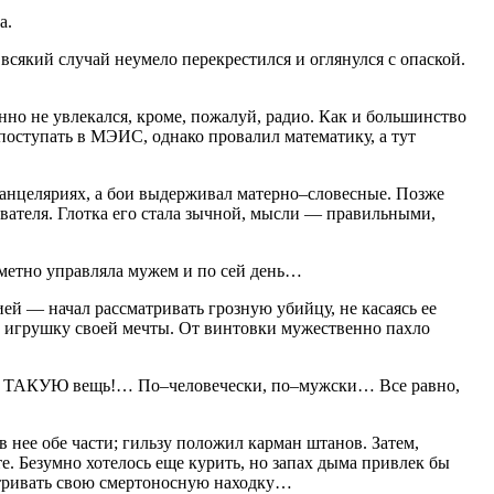
а.
який случай неумело перекрестился и оглянулся с опаской.
но не увлекался, кроме, пожалуй, радио. Как и большинство
 поступать в МЭИС, однако провалил математику, а тут
 канцеляриях, а бои выдерживал матерно–словесные. Позже
авателя. Глотка его стала зычной, мысли — правильными,
аметно управляла мужем и по сей день…
й — начал рассматривать грозную убийцу, не касаясь ее
ке игрушку своей мечты. От винтовки мужественно пахло
вать ТАКУЮ вещь!… По–человечески, по–мужски… Все равно,
 нее обе части; гильзу положил карман штанов. Затем,
е. Безумно хотелось еще курить, но запах дыма привлек бы
атривать свою смертоносную находку…