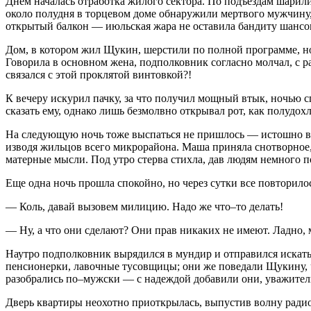
Днем началась отработка жилого сектора. По подъездам шарили
около полудня в торцевом доме обнаружили мертвого мужчину, 
открытый балкон — июльская жара не оставила бандиту шансов,
Дом, в котором жил Щукин, шерстили по полной программе, но 
Говорила в основном жена, подполковник согласно молчал, с р
связался с этой проклятой винтовкой?!
К вечеру искурил пачку, за что получил мощный втык, ночью с
сказать ему, однако лишь безмолвно открывал рот, как полудох
На следующую ночь тоже выспаться не пришлось — истошно выл
изводя жильцов всего микрорайона. Маша приняла снотворное, 
матерные мысли. Под утро стерва стихла, дав людям немного п
Еще одна ночь прошла спокойно, но через сутки все повторило
— Коль, давай вызовем милицию. Надо же что–то делать!
— Ну, а что они сделают? Они прав никаких не имеют. Ладно,
Наутро подполковник вырядился в мундир и отправился искат
пенсионерки, лавочные тусовщицы; они же поведали Щукину, что
разобрались по–мужски — с надеждой добавили они, уважител
Дверь квартиры неохотно приоткрылась, выпустив волну радио