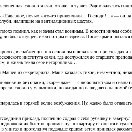
слоненная, словно хозяин отошел в туалет. Рядом валялась гильз
«Наверное, ночью кого–то прикончили… Господи!…» — он на вс
голуби, налипшие на вентиляционных шахтах.
лохо помнил, как и зачем стал военным. В юности ничем особен
у, но был отпущен, избит отцом и зарекся. После армии пытался
мирного, в снабженцы, и в основном ошивался он при складах и
сковского института связи, где дослужился до старшего препод
ом, и жизнь текла себе неторопливо…
 Машей из секретариата. Маша казалась тихой, незаметной; нез
олковник без опаски, скорее даже — с любопытством и симпатие
его горели, словно у мальчишки, неожиданно нашедшего на помой
спарилась в горячей волне возбуждения. Ну, жалко было отда
соединил приклад, поспешно содрал с себя рубашку и завернул в
 подполковник быстро прошмыгнул в квартиру и заперся в туалет
 в унитаз и протолкнул подальше ершом; затем принялся рассм