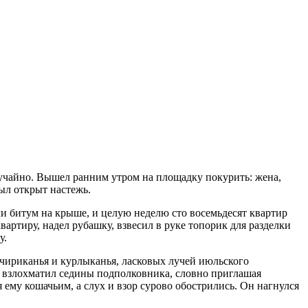
учайно. Вышел ранним утром на площадку покурить: жена,
ыл открыт настежь.
ли битум на крыше, и целую неделю сто восемьдесят квартир
вартиру, надел рубашку, взвесил в руке топорик для разделки
у.
 чириканья и курлыканья, ласковых лучей июльского
 взлохматил седины подполковника, словно приглашая
я ему кошачьим, а слух и взор сурово обострились. Он нагнулся