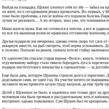
Выйдя на площадку, Щукин хлопнул себя по лбу — забыл на кр
он жене, но о сегодняшнем решил промолчать. Во–первых, у Ма
тоже были проблемы, а после войны его поразила болезнь Парк
лучше не рисковать… А во–вторых, знал уже, что понимания не 
Маша жалела мужа. Как ни готовился к пенсии, а все ж ударил
но вся эта мышиная возня не нравилась отставному военному, 
Друзья подарили им овчаренка, однако очень скоро тот сдох о
аквариум завести, на рыб смотреть, чтоб нервы успокаивать. Д
и полезно. Поехали на рынок, сначала хотели стайку маленьки
От одиночества спасали старая верная «Волга», книги, телеви
огрузневшему майору стало тяжело бороздить луга и перелески 
подарок институтского начальства к сорокалетию — за достой
Еще была дача, которую Щукины строили долго и терпеливо. До
доделывали сами, не один год. На участке ничего не выращива
заставила мужа привезти целую груду валунов, да еще трубу пр
Детей у Щукиных не было, и надеялись они только друг на дру
человеком она была трезвым и рассудительным; хоть и набожным
внутренне, однако помалкивал. Сам Щукин был не крещеным, и