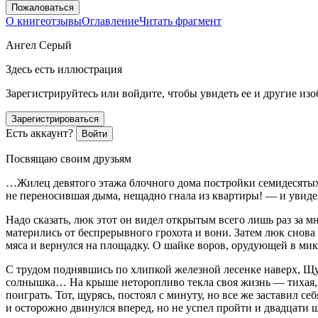
Пожаловаться
О книге
отзывы
Оглавление
Читать фрагмент
Ангел Серый
Здесь есть иллюстрация
Зарегистрируйтесь или войдите, чтобы увидеть ее и другие из
Зарегистрироваться
Есть аккаунт?
Войти
Посвящаю своим друзьям
…Жилец девятого этажа блочного дома постройки семидесятых
не переносившая дыма, нещадно гнала из квартиры! — и увиде
Надо сказать, люк этот он видел открытым всего лишь раз за 
матерились от беспрерывного грохота и вони. Затем люк снова 
мяса и вернулся на площадку. О шайке воров, орудующей в микр
С трудом поднявшись по хлипкой железной лесенке наверх, Щу
солнышка… На крыше неторопливо текла своя жизнь — тихая, 
поиграть. Тот, щурясь, постоял с минуту, но все же заставил 
и осторожно двинулся вперед, но не успел пройти и двадцати 