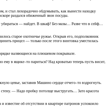
, и стал лихорадочно обдумывать, как вынести находку
 вскоре раздался обиженный звон посуды.
т убираться — найдет. В шкаф? Без мазы… Разве что в сейф…
нилось старое охотничье ружье. Открыв его, подполковник
единить прицел — только после этого винтовка уместилась
спорядке валяющиеся на плюшевом покрывале.
 ему в ящике–то париться? Над кроватью теперь пусть висит,
нуло цевье, заставив Машино сердце отчего–то вздрогнуть.
 стену. — Надо пробку потолще выстругать… Зато красота
 и известие об отсутствии в квартире патронов успокоило