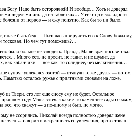
ава Богу. Надо быть осторожней! И вообще… Хоть и доверял
елыми неделями иногда на таблетках… У ее отца в молодости
е болезни от нервов — и ежу понятно. Как бы то ни было,
т, иначе быть беде… Пыталась приручить его к Слову Божьему,
я и тосковал. Но чем тут поможешь?…
шено было больше не заводить. Правда, Маше врач посоветовал
ется… Много есть не просит, не гадит, и не шумит, да
ых, как кабанчики — все как–то солиднее, без мельтешения…
ньше супруг увлекался охотой — втянули те же друзья — потом
ло. Памятью осталось ружье с приятными словами на ложе,
из Твери, сто лет еще сносу ему не будет. Остальное
В прошлом году Маша затеяла какие–то каменные сады со мхом,
л все, что скажут — а по-иному и быть не могло.
пному не ссорились. Николай всегда полностью доверял жене —
не очень–то верил в искренность ее увлечения, протестовал