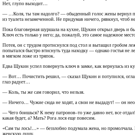
Нет, глупо выходит…
— …Коля, ты там надолго? — обыденный голос жены вернул под
из туалета незамеченной. Не придумав ничего, рявкнул, чтоб 
Пока благоверная шуршала на кухне, Щукин открыл дверь и бы
Ключ есть только у него; да, пожалуй, это самое надежное мест
Потея, он с трудом протиснулся под стол и вытащил гробом ле
попытался быстро втиснуть туда находку — однако гостья не 
в мягком ложе из тряпок.
Едва Щукин успел повернуть ключ в замке, как вернулась из 
— Вот… Почистить решил, — сказал Щукин и потупился, оглаж
глаз радует…
— Коль, ты же сам говорил, что нельзя.
— Ничего… Чужие сюда не ходят, а свои не выдадут! — он неож
— Чего боишься? К нему патронов–то уже давно нет, все отда
какая будет, а? Мать? Рога лося еще повесим.
«Сам ты лось!…» — беззлобно подумала жена, но промолчала. П
женскую душу.