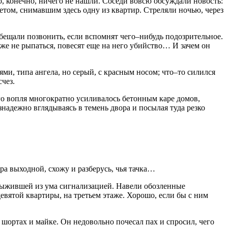
, конечно, ничего не нашли. Соседи вовсю обсуждали новость:
том, снимавшим здесь одну из квартир. Стреляли ночью, через
обещали позвонить, если вспомнят чего–нибудь подозрительное.
же не рыпаться, повесят еще на него убийство… И зачем он
ми, типа ангела, но серый, с красным носом; что–то силился
счез.
о вопля многократно усиливалось бетонным каре домов,
надежно вглядываясь в темень двора и посылая туда резко
а выходной, схожу и разберусь, чья тачка…
выжившей из ума сигнализацией. Навели обозленные
евятой квартиры, на третьем этаже. Хорошо, если бы с ним
ортах и майке. Он недовольно почесал пах и спросил, чего