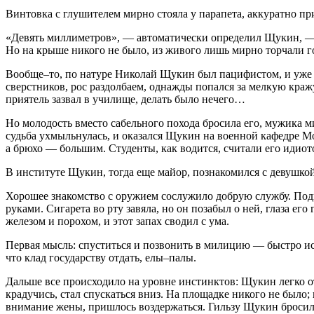
Винтовка с глушителем мирно стояла у парапета, аккуратно при
«Девять миллиметров», — автоматически определил Щукин, — 
Но на крыше никого не было, из живого лишь мирно торчали 
Вообще–то, по натуре Николай Щукин был пацифистом, и уже п
сверстников, рос раздолбаем, однажды попался за мелкую краж
приятель зазвал в училище, делать было нечего…
Но молодость вместо сабельного похода бросила его, мужика 
судьба ухмыльнулась, и оказался Щукин на военной кафедре Мо
а брюхо — большим. Студенты, как водится, считали его идиот
В институте Щукин, тогда еще майор, познакомился с девушкой
Хорошее знакомство с оружием сослужило добрую службу. Подп
руками. Сигарета во рту завяла, но он позабыл о ней, глаза 
железом и порохом, и этот запах сводил с ума.
Первая мысль: спуститься и позвонить в милицию — быстро и
что клад государству отдать, елы–палы.
Дальше все происходило на уровне инстинктов: Щукин легко от
крадучись, стал спускаться вниз. На площадке никого не было;
внимание жены, пришлось воздержаться. Гильзу Щукин бросил