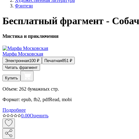
Художественная литература
Фэнтези
Бесплатный фрагмент - Соба
Мистика и приключения
Марфа Московская
Электронная
100
₽
Печатная
851
₽
Читать фрагмент
Купить
Объем:
262
бумажных стр.
Формат:
epub, fb2, pdfRead, mobi
Подробнее
0.0
0
Оценить