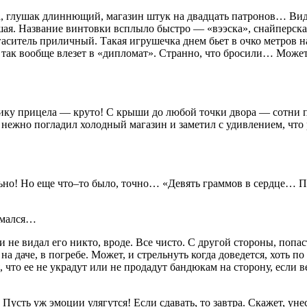
а, глушак длиннющий, магазин штук на двадцать патронов… Видн
большая. Название винтовки всплыло быстро — «вээска», снайпер
аситель приличный. Такая игрушечка днем бьет в очко метров н
так вообще влезет в «дипломат». Странно, что бросили… Может,
у прицела — круто! С крыши до любой точки двора — сотни пол
но погладил холодный магазин и заметил с удивлением, что ру
ельно! Но еще что–то было, точно… «Девять граммов в сердце…
умался…
не видал его никто, вроде. Все чисто. С другой стороны, попаст
а даче, в погребе. Может, и стрельнуть когда доведется, хоть 
, что ее не украдут или не продадут бандюкам на сторону, если 
сть уж эмоции улягутся! Если сдавать, то завтра. Скажет, унес