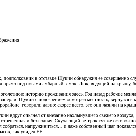
ображения
, подполковник в отставке Щукин обнаружил ее совершенно сл
л прямо под ногами амбарный замок. Люк, ведущий на крышу, б
многолетнюю историю проживания здесь. Год назад рабочие меня
заперли. Щукин с подозрением осмотрел местность, вернулся в к
орайоне, говорили давно; скорее всего, это они лазили на крыш
кин вдруг опьянел от внезапно нахлынувшего свежего воздуха,
отрешенная и безлюдная. Скучающий ветерок тут же осторожно
себя собраться, напружиниться… и даже собственный шаг показалс
шагов, как увидел ЕЕ…