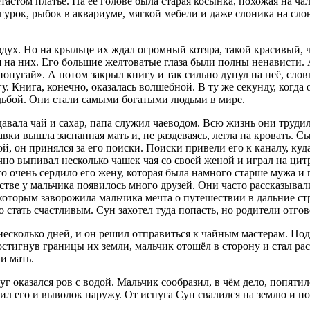
тастом платье. На её голове была старая косынка, похожая на ч
урок, рыбок в аквариуме, мягкой мебели и даже слоника на с
ло
ух. Но на крыльце их ждал огромный котяра, такой красивый, чт
 на них. Его большие желтоватые глаза были полны ненависти. А
опугай». А потом закрыл книгу и так сильно дунул на неё, словно
гу. Книга, конечно, оказалась волшебной. В ту же секунду, когда
дьбой. Они стали самыми богатыми людьми в мире.
авала чай и сахар, папа служил чаеводом. Всю жизнь они трудил
авки вышла заспанная мать и, не раздеваясь, легла на кровать. Сы
й, он принялся за его поиски. Поиски привели его к каналу, куд
но выпивал несколько чашек чая со своей женой и играл на цитр
о очень сердило его жену, которая была намного старше мужа и п
стве у мальчика появилось много друзей. Они часто рассказывал
 которым заворожила мальчика мечта о путешествии в дальние ст
 стать счастливым. Сун захотел туда попасть, но родители отгов
несколько дней, и он решил отправиться к чайным мастерам. Под
остигнув границы их земли, мальчик отошёл в сторону и стал ра
и мать.
уг оказался ров с водой. Мальчик сообразил, в чём дело, попятил
тил его и выволок наружу. От испуга Сун свалился на землю и п