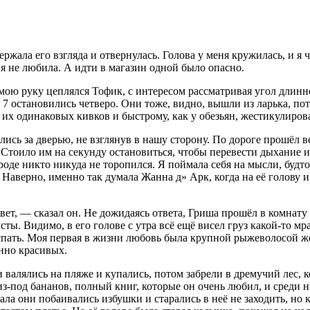
жала его взгляда и отвернулась. Голова у меня кружилась, и я ч
 я не любила. А идти в магазин одной было опасно.
 мою руку цеплялся Тофик, с интересом рассматривая угол длинн
7 остановились четверо. Они тоже, видно, вышли из ларька, по
у их одинаковых кивков и быстрому, как у обезьян, жестикулиро
сь за дверью, не взглянув в нашу сторону. По дороге прошёл ве
 Стоило им на секунду остановиться, чтобы перевести дыхание и
роде никто никуда не торопился. Я поймала себя на мысли, будто
. Наверно, именно так думала Жанна д» Арк, когда на её голову
вет, — сказал он. Не дожидаясь ответа, Гриша прошёл в комнату
усты. Видимо, в его голове с утра всё ещё висел груз какой-то 
 спать. Моя первая в жизни любовь была крупной рыжеволосой ж
анно красивых.
валялись на пляже и купались, потом забрели в дремучий лес, к
з-под бананов, полный книг, которые он очень любил, и среди н
ала они побаивались избушки и старались в неё не заходить, но 