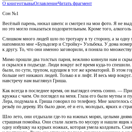
О книге
отзывы
Оглавление
Читать фрагмент
Сон №1
Весёлый парень, нюхал швепс и смотрел на мои фото. Я не выдер
но это могло показаться подозрительным. Кроме того,
алкогол
ь
Слишком много людей шло по тротуару в ту сторону, а за одну
напомнило мне «Бульдозер и Стройку» Уэльбека. У дома номер 
к другу. То, что они именно заговорили, я поняла по множеств
Мимо прошли два толстых парня, вежливо кивнули нам и скрыли
и скрылся в подъезде. Люди вокруг всё время куда-то спешили.
были, по сути, трупом, идущим в тот же крематорий. В этом го
больше нет никаких людей. Только я и лифт. И весь мир вокруг
навстречу нам выглянул Гриша.
Как всегда в последнее время, он выглядел очень сонно. — При
кружка с чаем. Он поглядел на меня. Глаза его были мутны и п
Лера, подумала я. Гриша говорил по телефону. Мне захотелось
резьбу по дереву. Их было двое, её и его, молодых, ярких и стр
Шло лето, они отдыхали где-то на южных морях, целыми днями 
страшная помойка. Они стали лазить по мусору и нашли ящик и
одну избушку на курьих ножках, которая умела колдовать. Снач