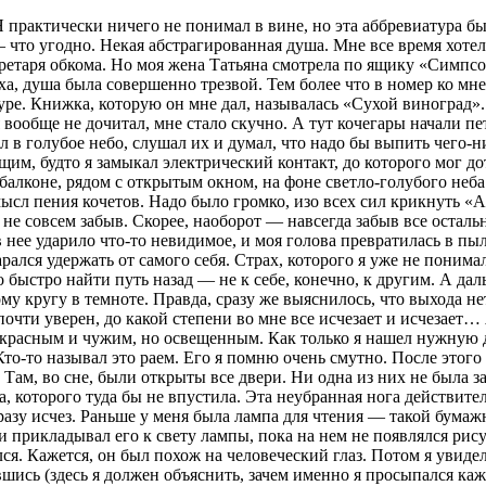
Я практически ничего не понимал в вине, но эта аббревиатура бы
й — что угодно. Некая абстрагированная душа. Мне все время хоте
ретаря обкома. Но моя жена Татьяна смотрела по ящику «Симпсон
лаха, душа была совершенно трезвой. Тем более что в номер ко м
уре. Книжка, которую он мне дал, называлась «Сухой
вино
град»
ообще не дочитал, мне стало скучно. А тут кочегары начали петь
ел в голубое небо, слушал их и думал, что надо бы выпить чего-н
щим, будто я замыкал электрический контакт, до которого мог до
 балконе, рядом с открытым окном, на фоне светло-голубого неба
ысл пения кочетов. Надо было громко, изо всех сил крикнуть «А-а
 не совсем забыв. Скорее, наоборот — навсегда забыв все осталь
в нее ударило что-то невидимое, и моя голова превратилась в п
рался удержать от самого себя. Страх, которого я уже не понима
 быстро найти путь назад — не к себе, конечно, к другим. А дал
кругу в темноте. Правда, сразу же выяснилось, что выхода нет,
 почти уверен, до какой степени во мне все исчезает и исчезае
красным и чужим, но освещенным. Как только я нашел нужную дв
то-то называл это раем. Его я помню очень смутно. После этого
. Там, во сне, были открыты все двери. Ни одна из них не была з
, которого туда бы не впустила. Эта неубранная нога действител
сразу исчез. Раньше у меня была лампа для чтения — такой бума
 прикладывал его к свету лампы, пока на нем не появлялся рису
лся. Кажется, он был похож на человеческий глаз. Потом я увидел
шись (здесь я должен объяснить, зачем именно я просыпался каж