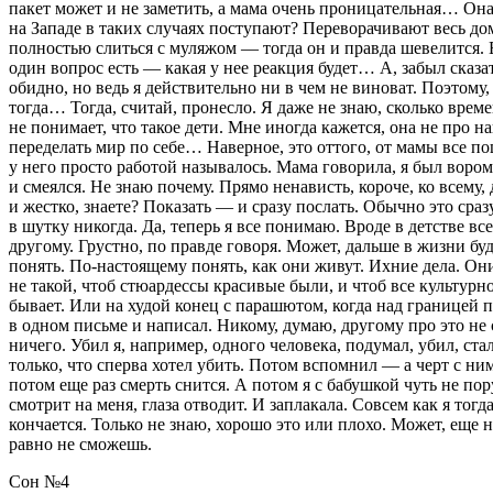
пакет может и не заметить, а мама очень проницательная… Она 
на Западе в таких случаях поступают? Переворачивают весь до
полностью слиться с муляжом — тогда он и правда шевелится. Е
один вопрос есть — какая у нее реакция будет… А, забыл сказат
обидно, но ведь я действительно ни в чем не
вино
ват. Поэтому,
тогда… Тогда, считай, пронесло. Я даже не знаю, сколько време
не понимает, что такое дети. Мне иногда кажется, она не про 
переделать мир по себе… Наверное, это оттого, от мамы все по
у него просто работой называлось. Мама говорила, я был вором 
и смеялся. Не знаю почему. Прямо ненависть, короче, ко всему,
и жестко, знаете? Показать — и сразу послать. Обычно это сра
в шутку никогда. Да, теперь я все понимаю. Вроде в детстве в
другому. Грустно, по правде говоря. Может, дальше в жизни бу
понять. По-настоящему понять, как они живут. Ихние дела. Они 
не такой, чтоб стюардессы красивые были, и чтоб все культурно
бывает. Или на худой конец с парашютом, когда над границей пр
в одном письме и написал. Никому, думаю, другому про это не с
ничего. Убил я, например, одного человека, подумал, убил, ста
только, что сперва хотел убить. Потом вспомнил — а черт с ни
потом еще раз смерть снится. А потом я с бабушкой чуть не пор
смотрит на меня, глаза отводит. И заплакала. Совсем как я тогд
кончается. Только не знаю, хорошо это или плохо. Может, еще 
равно не сможешь.
Сон №4