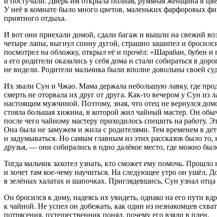
и постучали. Дверь им открыла полная, румяная женщина в цве
У неё в комнате было много цветов, маленьких фарфоровых фиг
приятного отдыха.
И вот они приехали домой, сдали багаж и вышли на свежий возд
четыре лапы, выгнул спину дугой, страшно зашипел и бросился
посмотрел на обложку, открыл её и прочёл: «Шарабан, бубен и п
а его родители оказались у себя дома и стали собираться в доро
не видели. Родители мальчика были вполне довольны своей су
Их звали Сун и Чжао. Мама держала небольшую лавку, где прод
смерть не оторвала их друг от друга. Как-то вечером у Сун из л
настоящим мужчиной. Поэтому, зная, что отец не вернулся домо
стояла большая хижина, в которой жил чайный мастер. Он обыч
после чего чайному мастеру приходилось спешить на работу. Эт
Она была не замужем и жила с родителями. Тем временем в дет
и задумываться. Но самым главным из этих рассказов было то,
друзья, — они собирались в одно далёкое место, где можно было
Тогда мальчик захотел узнать, кто сможет ему помочь. Прошло 
и хочет там кое-чему научиться. На следующее утро он ушёл. Д
в зелёных халатах и шапочках. Приглядевшись, Сун узнал отца 
Он бросился к дому, надеясь их увидеть, однако на его пути вдр
к чайной. Не успел он добежать, как один из незнакомцев схва
потрясения, путешественник понял, почему его взяли в плен.