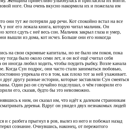
алму. Женщина приветливо улыбнулась и пригласила их войти.
но
вой ноге. Она очень вкусно накормила их и пожелала им
о они тут же потеряли дар речи. Кот спокойно встал на все
 у ног его лежала книга, которую читал мальчик. Он
 хотел сдуть с неё весь сон. Мальчик закрыл глаза и умер,
 они вышли из дома, кот исчез. Больше они его никогда
ись на свои скромные капиталы, но не было им покоя, пока
ну тогда было около семи лет, и он всё ещё считал себя
а он иногда любил ходить, чтобы поудить рыбку. Возле канала
е. Когда Сун подрос, они часто стали заниматься любовью,
остоянно упрекала его в том, как плохо тот за ней ухаживает.
и друг другу разные истории, которые заставляли Сун смеяться
раны. Один раз он случайно подслушал, о чём говорили его
орили его, сказав, будто бы это невозможно.
нявшись к ним, он сказал им, что идёт к далеким странникам
ссматривать деревья. Вдруг он увидел двух незнакомых людей
ся и с разбега прыгнул в ров, вылез из него и побежал назад
отерял сознание. Очнувшись, наконец, от пережитого