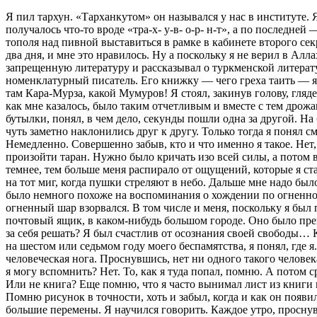
Я пил тархун. «Тарханкутом» он назывался у нас в институте. 
получалось что-то вроде «тра-х- у-в- о-р- н-т», а по последне
тополя над пивной выставиться в рамке в кабинете второго сек
два дня, и мне это нравилось. Ну а поскольку я не верил в Ал
запрещенную литературу и рассказывал о туркменской литерат
номенклатурный писатель. Его книжку — чего греха таить — я в
там Кара-Мурза, какой Мумуров! Я стоял, закинув голову, гляд
как мне казалось, было таким отчетливым и вместе с тем дрожа
бутылки, понял, в чем дело, секунды пошли одна за другой. На
чуть заметно наклонились друг к другу. Только тогда я понял см
Немедленно. Совершенно забыв, кто и что именно я такое. Нет,
произойти таран. Нужно было кричать изо всей силы, а потом 
темнее, тем больше меня распирало от ощущений, которые я ста
на тот миг, когда пушки стреляют в небо. Дальше мне надо было
было немного похоже на воспоминания о хождении по огненному 
огненный шар взорвался. В том числе и меня, поскольку я был
почтовый ящик, в каком-нибудь большом городе. Оно было пре
за себя решать? Я был счастлив от осознания своей свободы… К
на шестом или седьмом году моего беспамятства, я понял, где я
человеческая нога. Проснувшись, нет ни одного такого человека
я могу вспомнить? Нет. То, как я туда попал, помню. А потом 
Или не книга? Еще помню, что я часто вынимал лист из книги и
Помню рисунок в точности, хоть и забыл, когда и как он появи
большие перемены. Я научился говорить. Каждое утро, проснув