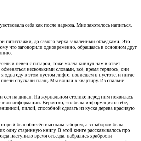
увствовала себя как после наркоза. Мне захотелось напиться,
ой пятиэтажки, до самого верха заваленный объедками. Это
тому что заговорили одновременно, обращаясь в основном друг
ванию.
сёлый певец с гитарой, тоже молча кивнул нам в ответ
 обменяться несколькими словами, всё, время терялось, они
 я одна еду в этом пустом лифте, повисшем в пустоте, и нигде
 и плечи спускали плащ. Мы вошли в квартиру. Из спальни
 и сел на диван. На журнальном столике перед ним появилась
мрачной информации. Вероятно, это была информация о тебе,
енщиной, пилой, способной сделать из куска дерева красивую
оторый был обнесён высоким забором, а за забором была
их одну старинную книгу. В этой книге рассказывалось про
когда наступило время отъезда, набрались храбрости