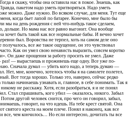
гда я скажу, чтобы она оставила нас в покое. Знаешь, как
Правда, пакетом надо уметь притворяться. Надо уметь
тоже можно. Даже нужно. Во всяком случае, для меня. Тут еще
 меня, когда бьет лапой по батарее. Конечно, мне было бы
сли мы на день рождения с ней что-нибудь такое сделаем,
его, дольше. Но мама нас все равно выгонит. Она вообще
на хочет быть такой как все нормальные бабы. И вечно хочет
еревни был. Воровства не терпел, хоть на самом деле оно
е получалось, все же такое ощущение, он это чувствовал
 часто. Как он умел свою ненависть выразить, совсем коротко
ти». Он даже прощения за работу просить не умел. Даже
— раз! — вырастаешь и проживешь еще одну. Все уже по-
 знаю. Сначала думал — убить кого надо, а теперь думаю —
. Нет, мне, конечно, хотелось чтобы я на самолете полетел,
ный. Вот тогда хорошо. Только это, наверно, сейчас редко
только начинаешь узнавать и, главное, в себе понимать. Так я
никому не расскажу. Хотя, если разобраться, я и не понял
убил. Стал спрашивать, кого убил — оказалось, никого. Забыл
Потом другой человек снится, про чего он говорил, забыл,
онимаешь, говорит, на что идешь. На тебе крест святой. Она
от святого креста на моем плече. Понял я наконец, как все
 и все, чем кончилось… Но если интересно, дочитать ты все