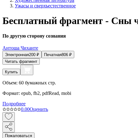
Художественная литература
Ужасы и сверхъестественное
Бесплатный фрагмент - Сны 
По другую сторону сознания
Антоша Чиханте
Электронная
200
₽
Печатная
806
₽
Читать фрагмент
Купить
Объем:
60
бумажных стр.
Формат:
epub, fb2, pdfRead, mobi
Подробнее
0.0
0
Оценить
Пожаловаться