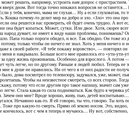
может решить, например, устроить нам допрос с пристрастием. То
м вверх дном. Вот тогда точно никаких вопросов не останется… 
сли у тебя, конечно, мама не глухая… Ну а если глуховатая, то 
ь. Кошка почему-то делит мир на добро и зло. «Зло» это она про
 если она решится нас проверить, ей будет очень трудно. А вот е
ни она будет копаться. Может, сутки. Или двое. Хотя, скорее вс
наш народ думает, не имеет в виду наши проблемы, понимаешь? О
шло. Папа только пороги обидел, и все. Так обидно. Он тоже из д
потому, только чтобы он ничего не знал. Хоть у меня ничего и н
 даже к своей работе. «Я тебе покажу воровство», — повторял он
зу меня и накрывало. Больше всего мне нравилось его «ути-ути-у
се за одну жизнь проживаешь. Особенно для взрослого. А потом 
дет чуть легче, но по другому. Раньше я людей любил. Теперь не
мне в душе не нравились. Ни от чего я от них радости не получал
 было, дома посмотрел по телевизору, задумался, уже, может, пья
олетаешь. Чтобы на неизвестное смотреть, со всех сторон. Тогда 
кажу, потому что если другим про такое напишу, значит сам уже 
ло легче. Стала какая-то сила подниматься. Как будто я червяка 
м. Зачем они мне? Вроде хорошо, живу, пью, детей воспитываю… 
угался. Нечаянно как-то. Я ей говорю, ты что, говорю. Ты хоть п
а. Тоже про какую-то смерть. Прямо об землю носом. Это, видно, 
не кончилось, вот с чем я теперь и мучаюсь… Ну вот, собственно,