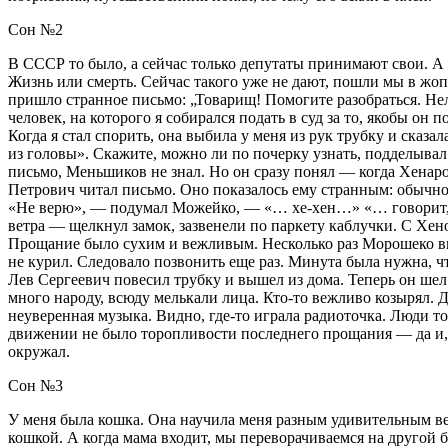
Сон №2
В СССР то было, а сейчас только депутаты принимают свои. А 
Жизнь или смерть. Сейчас такого уже не дают, пошли мы в жоп
пришло странное письмо: „Товарищ! Помогите разобраться. Нел
человек, на которого я собирался подать в суд за то, якобы он 
Когда я стал спорить, она выбила у меня из рук трубку и сказала
из головы». Скажите, можно ли по почерку узнать, подделывал
письмо, Меньшиков не знал. Но он сразу понял — когда Хенаро 
Петрович читал письмо. Оно показалось ему странным: обычно 
«Не верю», — подумал Можейко, — «… хе-хен…» «… говорит, 
ветра — щелкнул замок, зазвенели по паркету каблучки. С Хе
Прощание было сухим и вежливым. Несколько раз Морошеко вых
не
курил
. Следовало позвонить еще раз. Минута была нужна, чт
Лев Сергеевич
повеси
л трубку и вышел из дома. Теперь он ше
много народу, всюду мелькали лица. Кто-то вежливо козырял. 
неуверенная музыка. Видно, где-то играла радиоточка. Люди т
движении не было торопливости последнего прощания — да и, 
окружал.
Сон №3
У меня была кошка. Она научила меня разным удивительным ве
кошкой. А когда мама входит, мы переворачиваемся на другой бо