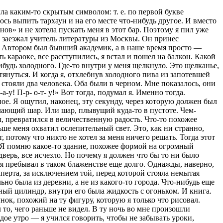
ла каким-то скрытым символом: т. е. по первой букве
лось выпить тархаун и на его месте что-нибудь другое. И вместо
ов» и не хотела пускать меня в этот бар. Поэтому я пил уже
не заезжал учитель литературы из Москвы. Он принес
. Автором был бывший академик, а в наше время просто —
 караоке, все расступились, я встал и пошел на балкон. Какой
ибудь холодного. Где-то внутри у меня щелкнуло. Это щелканье,
тянуться. И когда я, отхлебнув холодного пива из запотевшей
 стояли два человека. Оба были в черном. Мне показалось, они
-у! П-р- о-т- у!» Вот тогда, подумал я. Именно тогда.
ное. Я ощутил, наконец, эту секунду, через которую должен был
ылающий шар. Или шар, плывущий куда-то в пустоте. Чем-
л, превратился в величественную радость. Что-то похожее
ьше меня охватил ослепительный свет. Это, как ни странно,
 потому что никто не хотел за меня ничего решать. Тогда этот
т… Я помню какое-то здание, похожее формой на огромный
ерь, все исчезло. Но почему я должен что бы то ни было
 я пребывал в таком блаженстве еще долго. Однажды, наверно,
аперта, за исключением той, перед которой стояла немытая
ьно была из деревни, а не из какого-то города. Что-нибудь еще
жный цилиндр, внутри его была жидкость с огоньком. И книга.
нок, похожий на ту фигуру, которую я только что рисовал.
 то, чего раньше не видел. В ту ночь во мне произошли
дое утро — я учился говорить, чтобы не забывать уроки,