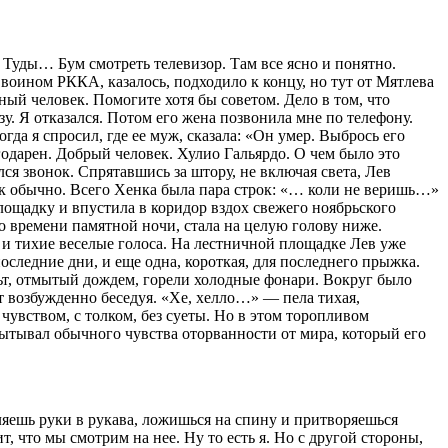
 Туды… Бум смотреть телевизор. Там все ясно и понятно.
воином РККА, казалось, подходило к концу, но тут от Мятлева
ый человек. Помогите хотя бы советом. Дело в том, что
изу. Я отказался. Потом его жена позвонила мне по телефону.
когда я спросил, где ее муж, сказала: «Он умер. Выбрось его
годарен. Добрый человек.
Хули
о Гальярдо. О чем было это
ся звонок. Спрятавшись за штору, не включая света, Лев
как обычно. Всего Хенка была пара строк: «… коли не веришь…»
щадку и впустила в коридор вздох свежего ноябрьского
о времени памятной ночи, стала на целую голову ниже.
и тихие веселые голоса. На лестничной площадке Лев уже
оследние дни, и еще одна, короткая, для последнего прыжка.
льт, отмытый дождем, горели холодные фонари. Вокруг было
-т возбужденно беседуя. «Хе, хелло…» — пела тихая,
увством, с толком, без суеты. Но в этом торопливом
пытывал обычного чувства оторванности от мира, который его
яешь руки в рукава, ложишься на спину и притворяешься
т, что мы смотрим на нее. Ну то есть я. Но с другой стороны,