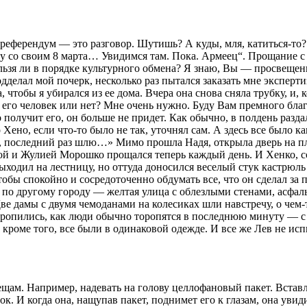
референдум — это разговор. Шутишь? А куды, мля, катиться-то?
у со своим 8 марта… Увидимся там. Пока. Армеец“. Прощание с 
ьзя ли в порядке культурного обмена? Я знаю, Вы — просвещенн
подделал мой почерк, несколько раз пытался заказать мне эксперт
, чтобы я убирался из ее дома. Вчера она снова сняла трубку, и, 
 его человек или нет? Мне очень нужно. Буду Вам премного бла
получит его, он больше не придет. Как обычно, в полдень раздал
Хено, если что-то было не так, уточнял сам. А здесь все было 
последний раз шлю…» Мимо прошла Надя, открыла дверь на пло
ной и Жулией Морошко прощался теперь каждый день. И Хенко, с
одил на лестницу, но оттуда доносился веселый стук кастрюль 
обы спокойно и сосредоточенно обдумать все, что он сделал за п
л по другому городу — желтая улица с облезлыми стенами, асфа
Две дамы с двумя чемоданами на
колес
иках шли навстречу, о чем
оропились, как люди обычно торопятся в последнюю минуту — с ч
кроме того, все были в одинаковой одежде. И все же Лев не ис
щам. Например, надевать на голову целлофановый пакет. Вставл
к. И когда она, нащупав пакет, поднимет его к глазам, она увиди