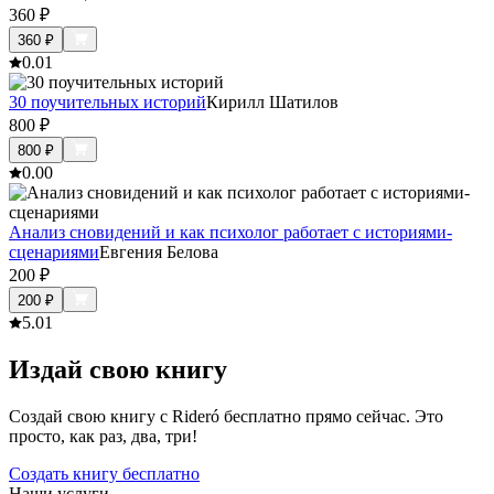
360
₽
360
₽
0.0
1
30 поучительных историй
Кирилл Шатилов
800
₽
800
₽
0.0
0
Анализ сновидений и как психолог работает с историями-
сценариями
Евгения Белова
200
₽
200
₽
5.0
1
Издай свою книгу
Создай свою книгу с Rideró бесплатно прямо сейчас. Это
просто, как раз, два, три!
Создать книгу бесплатно
Наши услуги