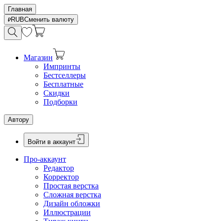
Главная
RUB
Сменить валюту
Магазин
Импринты
Бестселлеры
Бесплатные
Скидки
Подборки
Автору
Войти в аккаунт
Про-аккаунт
Редактор
Корректор
Простая верстка
Сложная верстка
Дизайн обложки
Иллюстрации