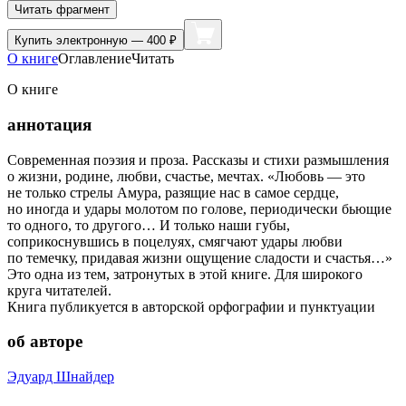
Читать фрагмент
Купить
электронную — 400 ₽
О книге
Оглавление
Читать
О книге
аннотация
Современная поэзия и проза. Рассказы и стихи размышления
о жизни, родине, любви, счастье, мечтах. «Любовь — это
не только стрелы Амура, разящие нас в самое сердце,
но иногда и удары молотом по голове, периодически бьющие
то одного, то другого… И только наши губы,
соприкоснувшись в поцелуях, смягчают удары любви
по темечку, придавая жизни ощущение сладости и счастья…»
Это одна из тем, затронутых в этой книге. Для широкого
круга читателей.
Книга публикуется в авторской орфографии и пунктуации
об авторе
Эдуард Шнайдер