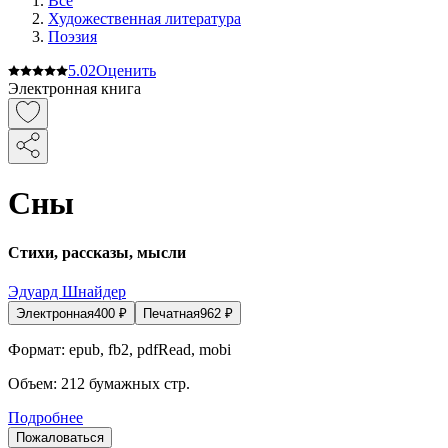
Все
Художественная литература
Поэзия
5.0
2
Оценить
Электронная книга
Сны
Стихи, рассказы, мысли
Эдуард Шнайдер
Электронная
400
₽
Печатная
962
₽
Формат:
epub, fb2, pdfRead, mobi
Объем:
212
бумажных стр.
Подробнее
Пожаловаться