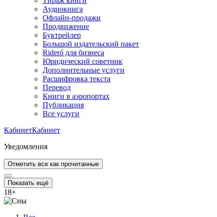
Тираж книги
Аудиокнига
Офлайн-продажи
Продвижение
Буктрейлер
Большой издательский пакет
Rideró для бизнеса
Юридический советник
Дополнительные услуги
Расшифровка текста
Перевод
Книги в аэропортах
Публикация
Все услуги
Кабинет
Кабинет
Уведомления
Отметить все как прочитанные
Показать ещё
18
+