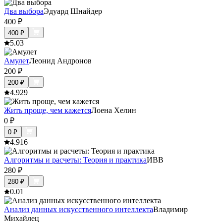
Два выбора
Эдуард Шнайдер
400
₽
400
₽
5.0
3
Амулет
Леонид Андронов
200
₽
200
₽
4.9
29
Жить проще, чем кажется
Лоена Хелин
0
₽
0
₽
4.9
16
Алгоритмы и расчеты: Теория и практика
ИВВ
280
₽
280
₽
0.0
1
Анализ данных искусственного интеллекта
Владимир
Михайлец