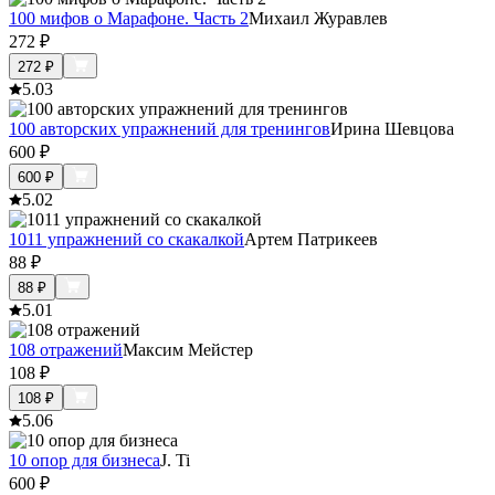
100 мифов о Марафоне. Часть 2
Михаил Журавлев
272
₽
272
₽
5.0
3
100 авторских упражнений для тренингов
Ирина Шевцова
600
₽
600
₽
5.0
2
1011 упражнений со скакалкой
Артем Патрикеев
88
₽
88
₽
5.0
1
108 отражений
Максим Мейстер
108
₽
108
₽
5.0
6
10 опор для бизнеса
J. Ti
600
₽