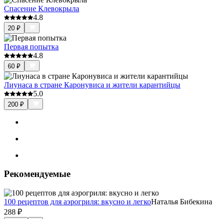
Спасение Клевокрыла
4.8
20
₽
Первая попытка
4.8
60
₽
Лиунаса в стране Каронувиса и жители карантийцы
5.0
200
₽
Рекомендуемые
100 рецептов для аэрогриля: вкусно и легко
Наталья Бибекина
288
₽