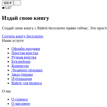
600
₽
5.0
7
Издай свою книгу
Создай свою книгу с Rideró бесплатно прямо сейчас. Это просто,
Создать книгу бесплатно
Наши услуги
Офлайн-продажи
Простая верстка
Ручная верстка
Буктрейлер
Корректор
Дизайнер обложки
Заказ тиража
Публикация
Rideró для бизнеса
О нас
О сервисе
О магазине