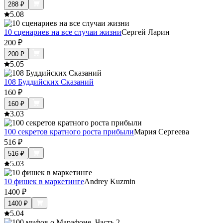
288
₽
5.0
8
10 сценариев на все случаи жизни
Сергей Ларин
200
₽
200
₽
5.0
5
108 Буддийских Сказаний
160
₽
160
₽
3.0
3
100 секретов кратного роста прибыли
Мария Сергеева
516
₽
516
₽
5.0
3
10 фишек в маркетинге
Andrey Kuzmin
1400
₽
1400
₽
5.0
4