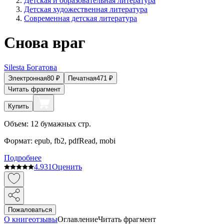
Детская и образовательная литература
Детская художественная литература
Современная детская литература
Снова враг
Silesta Богатова
Электронная
80
₽
Печатная
471
₽
Читать фрагмент
Купить
Объем:
12
бумажных стр.
Формат:
epub, fb2, pdfRead, mobi
Подробнее
4.9
31
Оценить
Пожаловаться
О книге
отзывы
Оглавление
Читать фрагмент