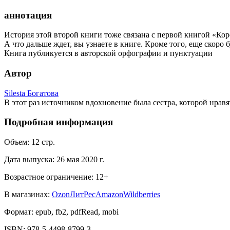
аннотация
История этой второй книги тоже связана с первой книгой «Кор
А что дальше ждет, вы узнаете в книге. Кроме того, еще скоро 
Книга публикуется в авторской орфографии и пунктуации
Автор
Silesta Богатова
В этот раз источником вдохновение была сестра, которой нравят
Подробная информация
Объем:
12
стр.
Дата выпуска:
26 мая 2020 г.
Возрастное ограничение:
12
+
В магазинах:
Ozon
ЛитРес
Amazon
Wildberries
Формат:
epub, fb2, pdfRead, mobi
ISBN:
978-5-4498-8799-3