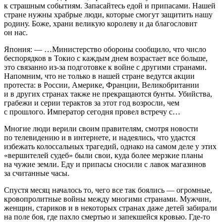
к страшным событиям. Запасайтесь едой и припасами. Нашей
стране нужны храбрые люди, которые смогут защитить нашу
родину. Боже, храни великую королеву и да благословит
он нас.
Япония: — …Министерство обороны сообщило, что число
беспорядков в Токио с каждым днем возрастает все больше,
это связанно из-за подготовке к войне с другими странами.
Напомним, что не только в нашей стране ведутся акции
протеста: в России, Америке, Франции, Великобритании
и в других странах также не прекращаются бунты. Убийства,
грабежи и серии терактов за этот год возросли, чем
с прошлого. Император сегодня провел встречу с…
Многие люди верили своим правителям, смотря новости
по телевидению и в интернете, и надеялись, что удастся
избежать колоссальных трагедий, однако на самом деле у этих
«вершителей судеб» были свои, куда более мерзкие планы
на чужие земли. Еду и припасы сносили с лавок магазинов
за считанные часы.
Спустя месяц началось то, чего все так боялись — огромные,
кровопролитные войны между многими странами. Мужчин,
женщин, стариков и в некоторых странах даже детей забирали
на поле боя, где пахло смертью и запекшейся кровью. Где-то