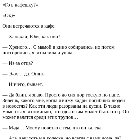
«Го в кафешку?»
«Ок)»
Они встречаются в кафе:
— Хаю-хай, Юля, как оно?
— Хреного… С мамой в кино собирались, но потом
поссорились, я вспылила и ушла.
— Из-за отца?
— Э-эх… да. Опять.
— Ничего, бывает.
— Да блин, я знаю. Просто до сих пор тоскую по папе.
Знаешь, какого мне, когда я вижу кадры погибших людей
в новостях? Как эти люди разорваны на куски. В такие
моменты я вспоминаю, что где-то там может быть отец. Он
может валятся среди этих трупов…
— М-да… Моему повезло с тем, что он калека.
— Ага, ваш хоть и в коляске, но всегда с вами дома, да?