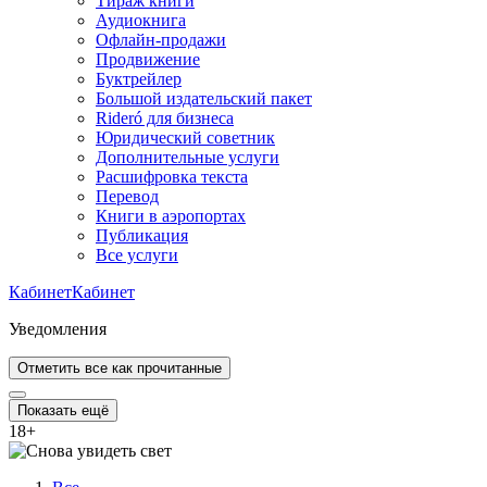
Тираж книги
Аудиокнига
Офлайн-продажи
Продвижение
Буктрейлер
Большой издательский пакет
Rideró для бизнеса
Юридический советник
Дополнительные услуги
Расшифровка текста
Перевод
Книги в аэропортах
Публикация
Все услуги
Кабинет
Кабинет
Уведомления
Отметить все как прочитанные
Показать ещё
18
+