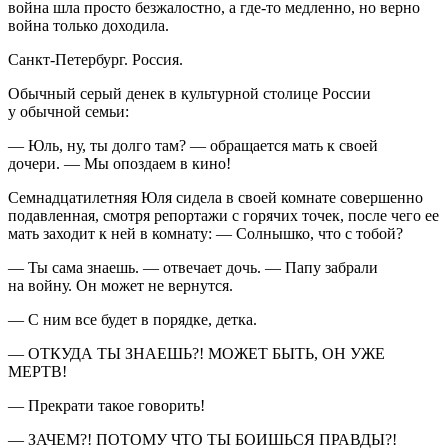
война шла просто безжалостно, а где-то медленно, но верно
война только доходила.
Санкт-Петербург. Россия.
Обычный серый денек в культурной столице России
у обычной семьи:
— Юль, ну, ты долго там? — обращается мать к своей
дочери. — Мы опоздаем в кино!
Семнадцатилетняя Юля сидела в своей комнате совершенно
подавленная, смотря репортажи с горячих точек, после чего ее
мать заходит к ней в комнату: — Солнышко, что с тобой?
— Ты сама знаешь. — отвечает дочь. — Папу забрали
на войну. Он может не вернутся.
— С ним все будет в порядке, детка.
— ОТКУДА ТЫ ЗНАЕШЬ?! МОЖЕТ БЫТЬ, ОН УЖЕ
МЕРТВ!
— Прекрати такое говорить!
— ЗАЧЕМ?! ПОТОМУ ЧТО ТЫ БОИШЬСЯ ПРАВДЫ?!