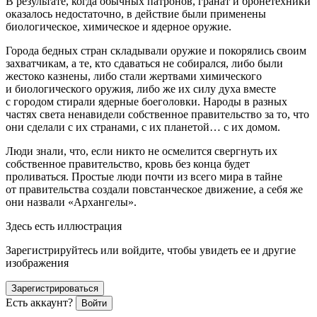
В результате, когда обычных патронов, гранат и бронетехники
оказалось недостаточно, в действие были применены
биологическое, химическое и ядерное оружие.
Города бедных стран складывали оружие и покорялись своим
захватчикам, а те, кто сдаваться не собирался, либо были
жестоко казнены, либо стали жертвами химического
и биологического оружия, либо же их силу духа вместе
с городом стирали ядерные боеголовки. Народы в разных
частях света ненавидели собственное правительство за то, что
они сделали с их странами, с их планетой… с их домом.
Люди знали, что, если никто не осмелится свергнуть их
собственное правительство, кровь без конца будет
проливаться. Простые люди почти из всего мира в тайне
от правительства создали повстанческое движение, а себя же
они назвали «Архангелы».
Здесь есть иллюстрация
Зарегистрируйтесь или войдите, чтобы увидеть ее и другие
изображения
Зарегистрироваться
Есть аккаунт?
Войти