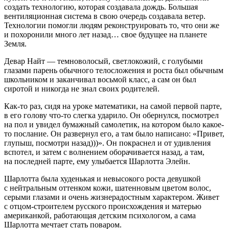
создать технологию, которая создавала дождь. Большая
вентиляционная система в свою очередь создавала ветер.
Технологии помогли людям реконструировать то, что они же
и похоронили много лет назад… свое будущее на планете
Земля.
Девар Найт — темноволосый, светлокожий, с голубыми
глазами парень обычного телосложения и роста был обычным
школьником и заканчивал восьмой класс, а сам он был
сиротой и никогда не знал своих родителей.
Как-то раз, сидя на уроке математики, на самой первой парте,
в его голову что-то слегка ударило. Он обернулся, посмотрел
на пол и увидел бумажный самолетик, на котором было какое-
то послание. Он развернул его, а там было написано: «Привет,
глупыш, посмотри назад)))». Он покраснел и от удивления
вспотел, и затем с волнением оборачивается назад, а там,
на последней парте, ему улыбается Шарлотта Элейн.
Шарлотта была худенькая и невысокого роста девушкой
с нейтральным оттенком кожи, шатенновым цветом волос,
серыми глазами и очень жизнерадостным характером. Живет
с отцом-строителем русского происхождения и матерью
американкой, работающая детским психологом, а сама
Шарлотта мечтает стать поваром.