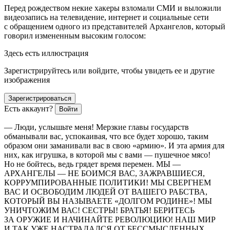
Перед рождеством некие хакеры взломали СМИ и выложили
видеозапись на телевидение, интернет и социальные сети
с обращением одного из представителей Архангелов, который
говорил измененным высоким голосом:
Здесь есть иллюстрация
Зарегистрируйтесь или войдите, чтобы увидеть ее и другие
изображения
Зарегистрироваться
Есть аккаунт?
Войти
— Люди, услышьте меня! Мерзкие главы государств
обманывали вас, успокаивая, что все будет хорошо, таким
образом они заманивали вас в свою «армию». И эта армия для
них, как игрушка, в которой мы с вами — пушечное мясо!
Но не бойтесь, ведь грядет время перемен. МЫ —
АРХАНГЕЛЫ — НЕ БОИМСЯ ВАС, ЗАЖРАВШИЕСЯ,
КОРРУМПИРОВАННЫЕ ПОЛИТИКИ! МЫ СВЕРГНЕМ
ВАС И ОСВОБОДИМ ЛЮДЕЙ ОТ ВАШЕГО РАБСТВА,
КОТОРЫЙ ВЫ НАЗЫВАЕТЕ «ДОЛГОМ РОДИНЕ»! МЫ
УНИЧТОЖИМ ВАС! СЕСТРЫ! БРАТЬЯ! БЕРИТЕСЬ
ЗА ОРУЖИЕ И НАЧИНАЙТЕ РЕВОЛЮЦИЮ! НАШ МИР
И ТАК УЖЕ НАСТРАДАЛСЯ ОТ БЕССМЫСЛЕННЫХ