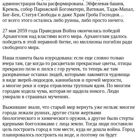
администрация была расформирована. Эйфелевая башня,
Кремль, собор Парижской Богоматери, Ватикан, Тадж-Махал,
Биг-Бен, Статуя Свободы и даже Храм Гроба Господня…
от всего этого остались либо руины, либо просто ничего.
27 мая 2059 года Праведная Война окончилась победой
Архангелов над властями всего мира. Архангелам удалось
победить в этой неравной битве, но миллионы погибли ради
свободного мира.
Наша планета была изуродована: если еще словно только
вчера там, где когда-то расцветали прекрасные цветы, птицы
прекрасно пели и лился с гор ручеек, то теперь же там
разорванные останки людей, которыми лакомятся чудовища
в виде зверей-людоедов, каннибалов и прочей мерзости,
а многие реки и озера отравлены трупным ядом. По многим
городам ходила чума, которая не щадила никого. Люди
умирали в страшных мучениях.
Выжившие знали, что старый мир вернуть уже нельзя: многие
города лежали руинах, другие стали жертвами
биологического и химического оружия, а другие были стерты
ядерными боеголовками с лица земли. Тогда люди поставили
цель построить город в том месте, куда не дошла война. Город
планировалось построить на воде, и поэтому он будет