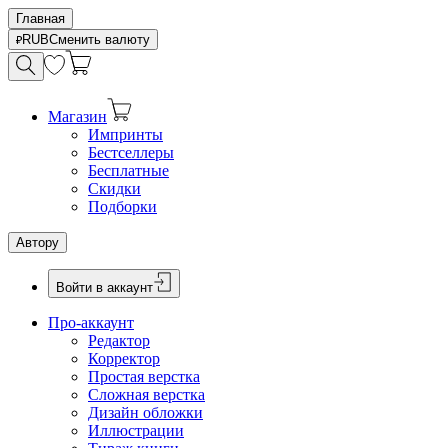
Главная
RUB
Сменить валюту
Магазин
Импринты
Бестселлеры
Бесплатные
Скидки
Подборки
Автору
Войти в аккаунт
Про-аккаунт
Редактор
Корректор
Простая верстка
Сложная верстка
Дизайн обложки
Иллюстрации