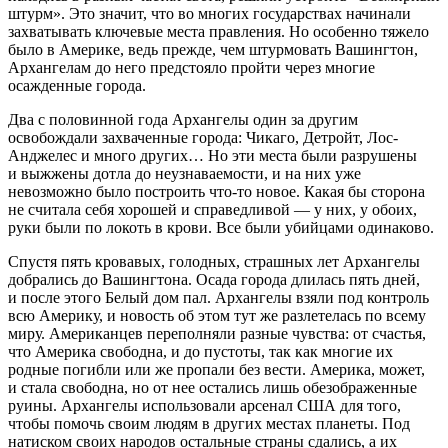
штурм». Это значит, что во многих государствах начинали
захватывать ключевые места правления. Но особенно тяжело
было в Америке, ведь прежде, чем штурмовать Вашингтон,
Архангелам до него предстояло пройти через многие
осажденные города.
Два с половинной года Архангелы один за другим
освобождали захваченные города: Чикаго, Детройт, Лос-
Анджелес и много других… Но эти места были разрушены
и выжжены дотла до неузнаваемости, и на них уже
невозможно было построить что-то новое. Какая бы сторона
не считала себя хорошей и справедливой — у них, у обоих,
руки были по локоть в крови. Все были убийцами одинаково.
Спустя пять кровавых, голодных, страшных лет Архангелы
добрались до Вашингтона. Осада города длилась пять дней,
и после этого Белый дом пал. Архангелы взяли под контроль
всю Америку, и новость об этом тут же разлетелась по всему
миру. Американцев переполняли разные чувства: от счастья,
что Америка свободна, и до пустоты, так как многие их
родные погибли или же пропали без вести. Америка, может,
и стала свободна, но от нее остались лишь обезображенные
руины. Архангелы использовали арсенал США для того,
чтобы помочь своим людям в других местах планеты. Под
натиском своих народов остальные страны сдались, а их