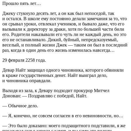
Прошло пять лет…
Джеку стукнуло десять лет, а он как был непоседой, так
и остался. В школе ему постоянно делали замечания за то, что
он срывал уроки, отвлекал учеников, и бывало даже, что его
вызывали к директору за драки, хотя по большей части били
его. Родители наказывали его чуть ли не каждый день, но это
его не останавливало. Дикий, буйный, непредсказуемый,
веселый, и полный жизни Джек — таким он был в последний
раз, когда в один день его жизнь изменилась навсегда…
29 февраля 2258 года.
Девар Найт защищал одного чиновника, которого обвиняли
в краже государственных денег. Найт выиграл дело,
и чиновника оправдали.
Выходя из зала, к Девару подходит прокурор Митчел
Донован: — Поздравляю с победой, Найт.
— Обычное дело.
— Я, конечно, не совсем согласен в его невиновности, но…
— Это было доказано: моего подзащитного подставили, я же
показывал судье записи с камер, и вы сами это видели.