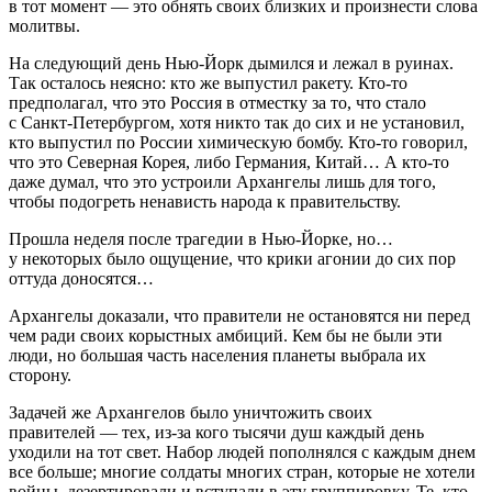
в тот момент — это обнять своих близких и произнести слова
молитвы.
На следующий день Нью-Йорк дымился и лежал в руинах.
Так осталось неясно: кто же выпустил ракету. Кто-то
предполагал, что это Россия в отместку за то, что стало
с Санкт-Петербургом, хотя никто так до сих и не установил,
кто выпустил по России химическую бомбу. Кто-то говорил,
что это Северная Корея, либо Германия, Китай… А кто-то
даже думал, что это устроили Архангелы лишь для того,
чтобы подогреть ненависть народа к правительству.
Прошла неделя после трагедии в Нью-Йорке, но…
у некоторых было ощущение, что крики агонии до сих пор
оттуда доносятся…
Архангелы доказали, что правители не остановятся ни перед
чем ради своих корыстных амбиций. Кем бы не были эти
люди, но большая часть населения планеты выбрала их
сторону.
Задачей же Архангелов было уничтожить своих
правителей — тех, из-за кого тысячи душ каждый день
уходили на тот свет. Набор людей пополнялся с каждым днем
все больше; многие солдаты многих стран, которые не хотели
войны, дезертировали и вступали в эту группировку. Те, кто