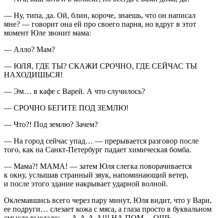
— Ну, типа, да. Ой, блин, короче, знаешь, что он написал
мне? — говорит она ей про своего парня, но вдруг в этот
момент Юле звонит мама:
— Алло? Мам?
— ЮЛЯ, ГДЕ ТЫ? СКАЖИ СРОЧНО, ГДЕ СЕЙЧАС ТЫ
НАХОДИШЬСЯ!
— Эм… в кафе с Варей. А что случилось?
— СРОЧНО БЕГИТЕ ПОД ЗЕМЛЮ!
— Что?! Под землю? Зачем?
— На город сейчас упад… — прерывается разговор после
того, как на Санкт-Петербург падает химическая бомба.
— Мама?! МАМА! — затем Юля слегка поворачивается
к окну, услышав странный звук, напоминающий ветер,
и после этого здание накрывает ударной волной.
Оклемавшись всего через пару минут, Юля видит, что у Вари,
ее подруги… слезает кожа с мяса, а глаза просто в буквальном
смысле выедало: — А-А-А-А!!! НА ПОМ… ОЩЬ… —