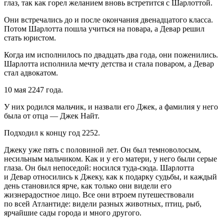
глаз, так как горел желанием вновь встретится с Шарлоттой.
Они встречались до и после окончания двенадцатого класса.
Потом Шарлотта пошла учиться на повара, а Девар решил
стать юристом.
Когда им исполнилось по двадцать два года, они поженились.
Шарлотта исполнила мечту детства и стала поваром, а Девар
стал адвокатом.
10 мая 2247 года.
У них родился мальчик, и назвали его Джек, а фамилия у него
была от отца — Джек Найт.
Подходил к концу год 2252.
Джеку уже пять с половиной лет. Он был темноволосым,
несильным мальчиком. Как и у его матери, у него были серые
глаза. Он был непоседой: носился туда-сюда. Шарлотта
и Девар относились к Джеку, как к подарку судьбы, и каждый
день становился ярче, как только они видели его
жизнерадостное лицо. Все они втроем путешествовали
по всей Атлантиде: видели разных животных, птиц, рыб,
ярчайшие сады города и много другого.