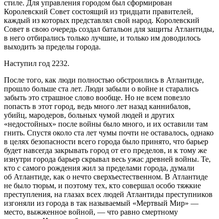
стиле. Для управления городом был сформирован
Королевский Совет состоящий из тридцати правителей,
каждый из которых представлял свой народ. Королевский
Совет в свою очередь создал батальон для защиты Атлантиды,
в него отбирались только лучшие, и только им доводилось
выходить за пределы города.
Наступил год 2232.
После того, как люди полностью обстроились в Атлантиде,
прошло больше ста лет. Люди забыли о войне и старались
забыть это страшное слово вообще. Но не всем повезло
попасть в этот город, ведь много лет назад каннибалов,
убийц, мародеров, больных чумой людей и других
«недостойных» после войны было много, и их оставили там
гнить. Спустя около ста лет чумы почти не оставалось, однако
в целях безопасности всего города было принято, что барьер
будет навсегда закрывать город от его пределов, и к тому же
изнутри города барьер скрывал весь ужас древней войны. Те,
кто с самого рождения жил за пределами города, думали
об Атлантиде, как о нечто сверхъестественном. В Атлантиде
не было тюрьм, и поэтому тех, кто совершал особо тяжкие
преступления, на глазах всех людей Атлантиды преступников
изгоняли из города в так называемый «Мертвый Мир» —
место, выжженное войной, — что равно смертному