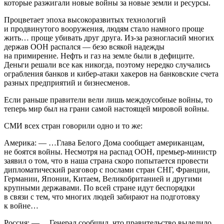
которые разжигали новые войны за новые земли и ресурсы.
Процветает эпоха высокоразвитых технологий
и продвинутого вооружения, людям стало намного проще
жить… проще убивать друг друга. Из-за разногласий многих
держав ООН распался — безо всякой надежды
на примирение. Нефть и газ на земле были в дефиците.
Деньги решали все как никогда, поэтому нередко случались
ограбления банков и кибер-атаки хакеров на банковские счета
разных предприятий и бизнесменов.
Если раньше правители вели лишь междоусобные войны, то
теперь мир был на грани самой настоящей мировой войны.
СМИ всех стран говорили одно и то же:
Америка: — …Глава Белого Дома сообщает американцам,
не боятся войны. Несмотря на распад ООН, премьер-министр
заявил о том, что в наша страна скоро попытается провести
дипломатический разговор с послами стран СНГ, Франции,
Германии, Японии, Китаем, Великобританией и другими
крупными державами. По всей стране идут беспорядки
в связи с тем, что многих людей забирают на подготовку
к войне…
Россия: — …Генерал сообщил, что правительство выделило