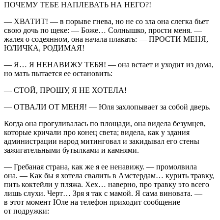
ПОЧЕМУ ТЕБЕ НАПЛЕВАТЬ НА НЕГО?!
— ХВАТИТ! — в порыве гнева, но не со зла она слегка бьет
свою дочь по щеке: — Боже… Солнышко, прости меня. —
жалея о содеянном, она начала плакать: — ПРОСТИ МЕНЯ,
ЮЛИЧКА, РОДИМАЯ!
— Я… Я НЕНАВИЖУ ТЕБЯ! — она встает и уходит из дома,
но мать пытается ее остановить:
— СТОЙ, ПРОШУ, Я НЕ ХОТЕЛА!
— ОТВАЛИ ОТ МЕНЯ! — Юля захлопывает за собой дверь.
Когда она прогуливалась по площади, она видела безумцев,
которые кричали про конец света; видела, как у здания
администрации народ митинговал и закидывал его стены
зажигательными бутылками и камнями.
— Гребаная страна, как же я ее ненавижу. — промолвила
она. — Как бы я хотела свалить в Амстердам… курить травку,
пить коктейли у пляжа. Хех… наверно, про травку это всего
лишь слухи. Черт… Зря я так с мамой. Я сама виновата. —
в этот момент Юле на телефон приходит сообщение
от подружки: