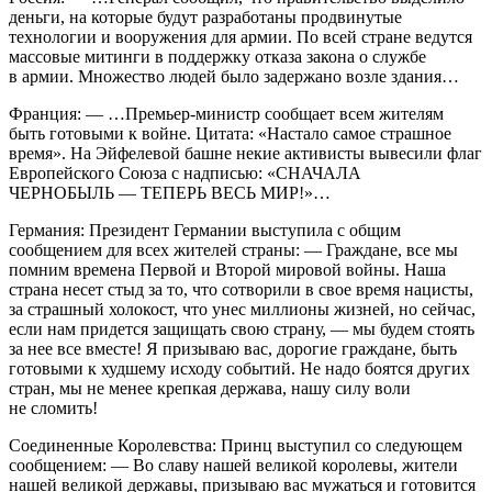
деньги, на которые будут разработаны продвинутые
технологии и вооружения для армии. По всей стране ведутся
массовые митинги в поддержку отказа закона о службе
в армии. Множество людей было задержано возле здания…
Франция: — …Премьер-министр сообщает всем жителям
быть готовыми к войне. Цитата: «Настало самое страшное
время». На Эйфелевой башне некие активисты вывесили флаг
Европейского Союза с надписью: «СНАЧАЛА
ЧЕРНОБЫЛЬ — ТЕПЕРЬ ВЕСЬ МИР!»…
Германия: Президент Германии выступила с общим
сообщением для всех жителей страны: — Граждане, все мы
помним времена Первой и Второй мировой войны. Наша
страна несет стыд за то, что сотворили в свое время нацисты,
за страшный холокост, что унес миллионы жизней, но сейчас,
если нам придется защищать свою страну, — мы будем стоять
за нее все вместе! Я призываю вас, дорогие граждане, быть
готовыми к худшему исходу событий. Не надо боятся других
стран, мы не менее крепкая держава, нашу силу воли
не сломить!
Соединенные Королевства: Принц выступил со следующем
сообщением: — Во славу нашей великой королевы, жители
нашей великой державы, призываю вас мужаться и готовится