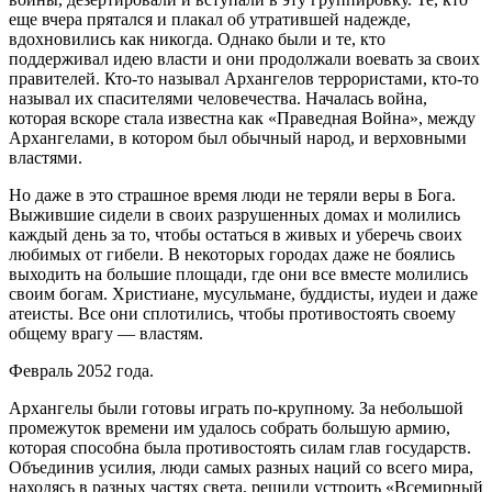
еще вчера прятался и плакал об утратившей надежде,
вдохновились как никогда. Однако были и те, кто
поддерживал идею власти и они продолжали воевать за своих
правителей. Кто-то называл Архангелов террористами, кто-то
называл их спасителями человечества. Началась война,
которая вскоре стала известна как «Праведная Война», между
Архангелами, в котором был обычный народ, и верховными
властями.
Но даже в это страшное время люди не теряли веры в Бога.
Выжившие сидели в своих разрушенных домах и молились
каждый день за то, чтобы остаться в живых и уберечь своих
любимых от гибели. В некоторых городах даже не боялись
выходить на большие площади, где они все вместе молились
своим богам. Христиане, мусульмане, буддисты, иудеи и даже
атеисты. Все они сплотились, чтобы противостоять своему
общему врагу — властям.
Февраль 2052 года.
Архангелы были готовы играть по-крупному. За небольшой
промежуток времени им удалось собрать большую армию,
которая способна была противостоять силам глав государств.
Объединив усилия, люди самых разных наций со всего мира,
находясь в разных частях света, решили устроить «Всемирный