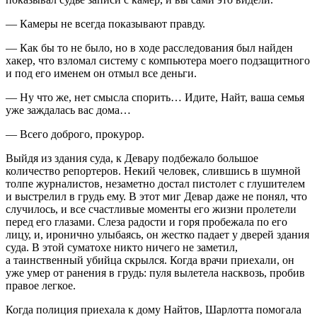
— Камеры не всегда показывают правду.
— Как бы то не было, но в ходе расследования был найден
хакер, что взломал систему с компьютера моего подзащитного
и под его именем он отмыл все деньги.
— Ну что же, нет смысла спорить… Идите, Найт, ваша семья
уже заждалась вас дома…
— Всего доброго, прокурор.
Выйдя из здания суда, к Девару подбежало большое
количество репортеров. Некий человек, слившись в шумной
толпе журналистов, незаметно достал пистолет с глушителем
и выстрелил в грудь ему. В этот миг Девар даже не понял, что
случилось, и все счастливые моменты его жизни пролетели
перед его глазами. Слеза радости и горя пробежала по его
лицу, и, иронично улыбаясь, он жестко падает у дверей здания
суда. В этой суматохе никто ничего не заметил,
а таинственный убийца скрылся. Когда врачи приехали, он
уже умер от ранения в грудь: пуля вылетела насквозь, пробив
правое легкое.
Когда полиция приехала к дому Найтов, Шарлотта помогала