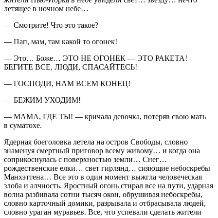
летящее в ночном небе…
— Смотрите! Что это такое?
— Пап, мам, там какой то огонек!
— Это… Боже… ЭТО НЕ ОГОНЕК — ЭТО РАКЕТА!
БЕГИТЕ ВСЕ, ЛЮДИ, СПАСАЙТЕСЬ!
— ГОСПОДИ, НАМ ВСЕМ КОНЕЦ!
— БЕЖИМ УХОДИМ!
— МАМА, ГДЕ ТЫ! — кричала девочка, потеряв свою мать
в суматохе.
Ядерная боеголовка летела на остров Свободы, словно
знаменуя смертный приговор всему живому… и когда она
соприкоснулась с поверхностью земли… Снег…
рождественские елки… свет гирлянд… сияющие небоскребы
Манхэттена… Все это в один момент выжгла человеческая
злоба и алчность. Яростный огонь стирал все на пути, ударная
волна разбивала сотни тысяч окон, обрушивая небоскребы,
словно карточный домики, разрывала и отбрасывала людей,
словно ураган муравьев. Все, что успевали сделать жители