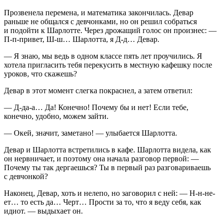
Прозвенела перемена, и математика закончилась. Девар
раньше не общался с девчонками, но он решил собраться
и подойти к Шарлотте. Через дрожащий голос он произнес: —
П-п-привет, Ш-ш… Шарлотта, я Д-д… Девар.
— Я знаю, мы ведь в одном классе пять лет проучились. Я
хотела пригласить тебя перекусить в местную кафешку после
уроков, что скажешь?
Девар в этот момент слегка покраснел, а затем ответил:
— Д-да-а… Да! Конечно! Почему бы и нет! Если тебе,
конечно, удобно, можем зайти.
— Окей, значит, заметано! — улыбается Шарлотта.
Девар и Шарлотта встретились в кафе. Шарлотта видела, как
он нервничает, и поэтому она начала разговор первой: —
Почему ты так дергаешься? Ты в первый раз разговариваешь
с девчонкой?
Наконец, Девар, хоть и нелепо, но заговорил с ней: — Н-н-не-
ет… то есть да… Черт… Прости за то, что я веду себя, как
идиот. — выдыхает он.