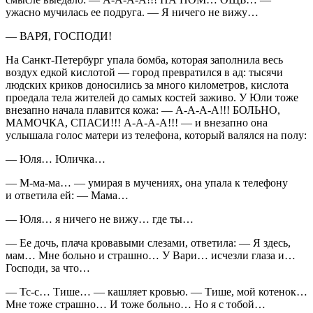
ужасно мучилась ее подруга. — Я ничего не вижу…
— ВАРЯ, ГОСПОДИ!
На Санкт-Петербург упала бомба, которая заполнила весь
воздух едкой кислотой — город превратился в ад: тысячи
людских криков доносились за много километров, кислота
проедала тела жителей до самых костей заживо. У Юли тоже
внезапно начала плавится кожа: — А-А-А-А!!! БОЛЬНО,
МАМОЧКА, СПАСИ!!! А-А-А-А!!! — и внезапно она
услышала голос матери из телефона, который валялся на полу:
— Юля… Юличка…
— М-ма-ма… — умирая в мучениях, она упала к телефону
и ответила ей: — Мама…
— Юля… я ничего не вижу… где ты…
— Ее дочь, плача кровавыми слезами, ответила: — Я здесь,
мам… Мне больно и страшно… У Вари… исчезли глаза и…
Господи, за что…
— Тс-с… Тише… — кашляет кровью. — Тише, мой котенок…
Мне тоже страшно… И тоже больно… Но я с тобой…