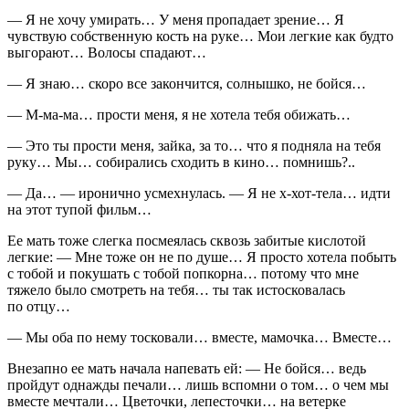
— Я не хочу умирать… У меня пропадает зрение… Я
чувствую собственную кость на руке… Мои легкие как будто
выгорают… Волосы спадают…
— Я знаю… скоро все закончится, солнышко, не бойся…
— М-ма-ма… прости меня, я не хотела тебя обижать…
— Это ты прости меня, зайка, за то… что я подняла на тебя
руку… Мы… собирались сходить в кино… помнишь?..
— Да… — иронично усмехнулась. — Я не х-хот-тела… идти
на этот тупой фильм…
Ее мать тоже слегка посмеялась сквозь забитые кислотой
легкие: — Мне тоже он не по душе… Я просто хотела побыть
с тобой и покушать с тобой попкорна… потому что мне
тяжело было смотреть на тебя… ты так истосковалась
по отцу…
— Мы оба по нему тосковали… вместе, мамочка… Вместе…
Внезапно ее мать начала напевать ей: — Не бойся… ведь
пройдут однажды печали… лишь вспомни о том… о чем мы
вместе мечтали… Цветочки, лепесточки… на ветерке