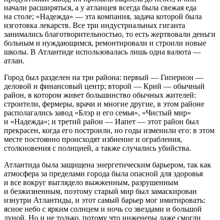
начали расширяться, а у атланцев всегда была свежая еда
на столе; «Надежда» — эта компания, задача которой была
изготовка лекарств. Все три индустриальных гиганта
занимались благотворительностью, то есть жертвовали деньги
больным и нуждающимся, ремонтировали и строили новые
школы. В Атлантиде использовалась лишь одна валюта —
атлан.
Город был разделен на три района: первый — Гиперион —
деловой и финансовый центр; второй — Крий — обычный
район, в котором живет большинство обычных жителей:
строители, фермеры, врачи и многие другие, в этом районе
располагались завод «Блэр и его семья», «Чистый мир»
и «Надежда»; и третий район — Иапет — этот район был
прекрасен, когда его построили, но годы изменили его: в этом
месте постоянно происходят избиение и ограбления,
столкновения с полицией, а также случались убийства.
Атлантида была защищена энергетическим барьером, так как
атмосфера за пределами города была опасной для здоровья
и все вокруг выглядело выжженным, разрушенным
и безжизненным, поэтому старый мир был замаскирован
изнутри Атлантиды, и этот самый барьер мог имитировать:
ясное небо с ярким солнцем и ночь со звездами и большой
луной. Но и не только, потому что инженеры даже смогли