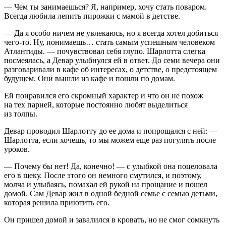
— Чем ты занимаешься? Я, например, хочу стать поваром.
Всегда любила лепить пирожки с мамой в детстве.
— Да я особо ничем не увлекаюсь, но я всегда хотел добиться
чего-то. Ну, понимаешь… стать самым успешным человеком
Атлантиды. — почувствовал себя глупо. Шарлотта слегка
посмеялась, а Девар улыбнулся ей в ответ. До семи вечера они
разговаривали в кафе об интересах, о детстве, о предстоящем
будущем. Они вышли из кафе и пошли по домам.
Ей понравился его скромный характер и что он не похож
на тех парней, которые постоянно любят выделиться
из толпы.
Девар проводил Шарлотту до ее дома и попрощался с ней: —
Шарлотта, если хочешь, то мы можем еще раз погулять после
уроков.
— Почему бы нет! Да, конечно! — с улыбкой она поцеловала
его в щеку. После этого он немного смутился, и поэтому,
молча и улыбаясь, помахал ей рукой на прощание и пошел
домой. Сам Девар жил в одной бедной семье с семью детьми,
которая решила приютить его.
Он пришел домой и завалился в кровать, но не смог сомкнуть