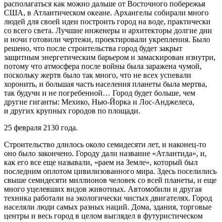
располагаться как можно дальше от Восточного побережья
США, в Атлантическом океане. Архангелы собирали много
людей для своей идеи построить город на воде, практически
со всего света. Лучшие инженеры и архитекторы долгие дни
и ночи готовили чертежи, проектировали укрепления. Было
решено, что после строительства город будет закрыт
защитным энергетическим барьером и замаскирован изнутри,
потому что атмосфера после войны была заражена чумой,
поскольку жертв было так много, что не всех успевали
хоронить, и большая часть населения планеты была мертва,
так будучи и не погребенной… Город будет больше, чем
другие гиганты: Мехико, Нью-Йорка и Лос-Анджелеса,
и других крупных городов по площади.
25 февраля 2130 года.
Строительство длилось около семидесяти лет, и наконец-то
оно было закончено. Городу дали название «Атлантида», и,
как его все еще называли, «раем на Земле», который был
последним оплотом цивилизованного мира. Здесь поселились
свыше семидесяти миллионов человек со всей планеты, и еще
много уцелевших видов животных. Автомобили и другая
техника работали на экологически чистых двигателях. Город
населяли люди самых разных наций. Дома, здания, торговые
центры и весь город в целом выглядел в футуристическом