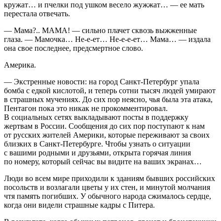
кружат… и пчелки под ушком весело жужжат… — ее мать
перестала отвечать.
— Мама?.. МАМА! — сильно плачет сквозь выжженные
глаза. — Мамочка… Не-е-ет… Не-е-е-ет… Мама… — издала
она свое последнее, предсмертное слово.
Америка.
— Экстренные новости: на город Санкт-Петербург упала
бомба с едкой кислотой, и теперь сотни тысяч людей умирают
в страшных мучениях. До сих пор неясно, чья была эта атака,
Пентагон пока это никак не прокомментировал.
В социальных сетях выкладывают посты в поддержку
жертвам в России. Сообщения до сих пор поступают к нам
от русских жителей Америки, которые переживают за своих
близких в Санкт-Петербурге. Чтобы узнать о ситуации
с вашими родными и друзьями, открыта горячая линия
по номеру, который сейчас вы видите на ваших экранах…
Люди во всем мире приходили к зданиям бывших российских
посольств и возлагали цветы у их стен, и минутой молчания
чтя память погибших. У обычного народа сжималось сердце,
когда они видели страшные кадры с Питера.