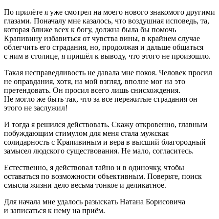
По прилёте я уже смотрел на моего нового знакомого другими
глазами. Поначалу мне казалось, что воздушная исповедь, та,
которая ближе всех к богу, должна была бы помочь
Крапивину избавиться от чувства вины, в крайнем случае
облегчить его страдания, но, продолжая и дальше общаться
с ним в столице, я пришёл к выводу, что этого не произошло.
Такая несправедливость не давала мне покоя. Человек просил
не оправдания, хотя, на мой взгляд, вполне мог на это
претендовать. Он просил всего лишь снисхождения.
Не могло же быть так, что за все пережитые страдания он
этого не заслужил!
И тогда я решился действовать. Скажу откровенно, главным
побуждающим стимулом для меня стала мужская
солидарность с Крапивиным и вера в высший благородный
замысел людского существования. Не мало, согласитесь.
Естественно, я действовал тайно и в одиночку, чтобы
оставаться по возможности объективным. Поверьте, поиск
смысла жизни дело весьма тонкое и деликатное.
Для начала мне удалось разыскать Натана Борисовича
и записаться к нему на приём.