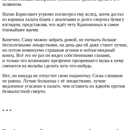
хозяином.
Натан Борисович угрюмо посмотрел ему вслед, затем достал
из кармана халата бланк с анализами и долго сверлил бумагу
взглядом, представляя, что ждёт чету Крапивиных в самое
ближайшее время.
Конечно, Сашу можно забрать домой, не пичкать больше
бесполезными лекарствами, на день-два ей даже станет лучше,
но потом неминуемо страшная агония и неблаговидный
конец. Всё это не раз он видел собственными глазами,
и только что возникшее презрение прозревшего мужа к нему
сменится на мольбы сделать хоть что-нибудь.
Нет, он никуда не отпустит свою пациентку. Силы слишком
не равны. Лучше больница с её лекарствами, лучше
медленное угасание в палате, чем оставить их вдвоём против
безжалостной смерти.
* * *