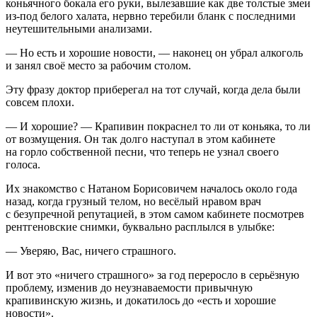
конья
чного бокала его руки, вылезавшие как две толстые змеи
из-под белого халата, нервно теребили бланк с последними
неутешительными анализами.
— Но есть и хорошие новости, — наконец он убрал
алкогол
ь
и занял своё место за рабочим столом.
Эту фразу доктор приберегал на тот случай, когда дела были
совсем плохи.
— И хорошие? — Крапивин покраснел то ли от
конья
ка, то ли
от возмущения. Он так долго наступал в этом кабинете
на горло собственной песни, что теперь не узнал своего
голоса.
Их знакомство с Натаном Борисовичем началось около года
назад, когда грузный телом, но весёлый нравом врач
с безупречной репутацией, в этом самом кабинете посмотрев
рентгеновские снимки, буквально расплылся в улыбке:
— Уверяю, Вас, ничего страшного.
И вот это «ничего страшного» за год переросло в серьёзную
проблему, изменив до неузнаваемости привычную
крапивинскую жизнь, и докатилось до «есть и хорошие
новости».