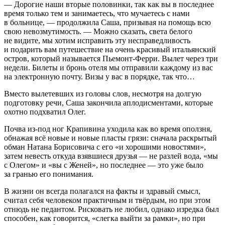
— Дорогие наши вторые половинки, так как вы в последнее
время только тем и занимаетесь, что мучаетесь с нами
в больнице, — продолжила Саша, призывая на помощь всю
свою невозмутимость. — Можно сказать, света белого
не видите, мы хотим исправить эту несправедливость
и подарить вам путешествие на очень красивый итальянский
остров, который называется Пьемонт-Ферри. Вылет через три
недели. Билеты и бронь отеля мы отправили каждому из вас
на электронную почту. Визы у вас в порядке, так что…
Вместо вылетевших из головы слов, несмотря на долгую
подготовку речи, Саша закончила аплодисментами, которые
охотно подхватил Олег.
Почва из-под ног Крапивина уходила как во время оползня,
обнажая всё новые и новые пласты грязи: сначала раскрытый
обман Натана Борисовича с его «и хорошими новостями»,
затем невесть откуда взявшиеся друзья — не разлей вода, «мы
с Олегом» и «вы с Женей», но последнее — это уже было
за гранью его понимания.
В жизни он всегда полагался на факты и здравый смысл,
считал себя человеком практичным и твёрдым, но при этом
отнюдь не педантом. Рисковать не любил, однако изредка был
способен, как говорится, «слегка выйти за рамки», но при