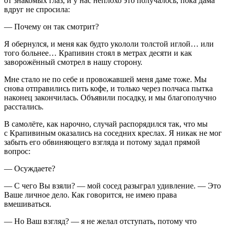
от знакомых глаз, и у нас неплохо это получалось, пока дама
вдруг не спросила:
— Почему он так смотрит?
Я обернулся, и меня как будто укололи толстой иглой… или
того больнее… Крапивин стоял в метрах десяти и как
заворожённый смотрел в нашу сторону.
Мне стало не по себе и провожавшей меня даме тоже. Мы
снова отправились пить кофе, и только через полчаса пытка
наконец закончилась. Объявили посадку, и мы благополучно
расстались.
В самолёте, как нарочно, случай распорядился так, что мы
с Крапивиным оказались на соседних креслах. Я никак не мог
забыть его обвиняющего взгляда и потому задал прямой
вопрос:
— Осуждаете?
— С чего Вы взяли? — мой сосед разыграл удивление. — Это
Ваше личное дело. Как говорится, не имею права
вмешиваться.
— Но Ваш взгляд? — я не желал отступать, потому что