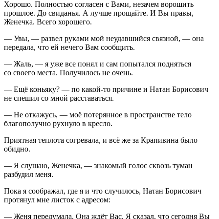
Хорошо. Полностью согласен с Вами, незачем ворошить
прошлое. До свиданья. А лучше прощайте. И Вы правы,
Женечка. Всего хорошего.
— Увы, — развел руками мой неудавшийся связной, — она
передала, что ей нечего Вам сообщить.
— Жаль, — я уже все понял и сам попытался подняться
со своего места. Получилось не очень.
— Ещё
конья
ку? — по какой-то причине и Натан Борисович
не спешил со мной расставаться.
— Не откажусь, — моё потерянное в пространстве тело
благополучно рухнуло в кресло.
Приятная теплота согревала, и всё же за Крапивина было
обидно.
— Я слушаю, Женечка, — знакомый голос сквозь туман
разбудил меня.
Пока я соображал, где я и что случилось, Натан Борисович
протянул мне листок с адресом:
— Женя передумала. Она ждёт Вас. Я сказал, что сегодня Вы