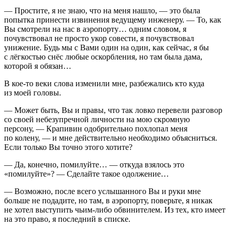
— Простите, я не знаю, что на меня нашло, — это была
попытка принести извинения ведущему инженеру. — То, как
Вы смотрели на нас в аэропорту… одним словом, я
почувствовал не просто укор совести, я почувствовал
унижение. Будь мы с Вами один на один, как сейчас, я бы
с лёгкостью снёс любые оскорбления, но там была дама,
которой я обязан…
В кое-то веки слова изменили мне, разбежались кто куда
из моей головы.
— Может быть, Вы и правы, что так ловко перевели разговор
со своей небезупречной личности на мою скромную
персону, — Крапивин одобрительно похлопал меня
по колену, — и мне действительно необходимо объясниться.
Если только Вы точно этого хотите?
— Да, конечно, помилуйте… — откуда взялось это
«помилуйте»? — Сделайте такое одолжение…
— Возможно, после всего услышанного Вы и руки мне
больше не подадите, но там, в аэропорту, поверьте, я никак
не хотел выступить чьим-либо обвинителем. Из тех, кто имеет
на это право, я последний в списке.