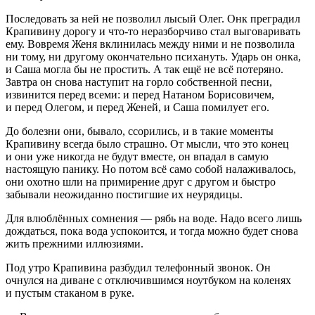
Последовать за ней не позволил лысый Олег. Онк преградил
Крапивину дорогу и что-то неразборчиво стал выговаривать
ему. Вовремя Женя вклинилась между ними и не позволила
ни тому, ни другому окончательно психануть. Ударь он онка,
и Саша могла бы не простить. А так ещё не всё потеряно.
Завтра он снова наступит на горло собственной песни,
извинится перед всеми: и перед Натаном Борисовичем,
и перед Олегом, и перед Женей, и Саша помилует его.
До болезни они, бывало, ссорились, и в такие моменты
Крапивину всегда было страшно. От мысли, что это конец
и они уже никогда не будут вместе, он впадал в самую
настоящую панику. Но потом всё само собой налаживалось,
они охотно шли на примирение друг с другом и быстро
забывали неожиданно постигшие их неурядицы.
Для влюблённых сомнения — рябь на воде. Надо всего лишь
дождаться, пока вода успокоится, и тогда можно будет снова
жить прежними иллюзиями.
Под утро Крапивина разбудил телефонный звонок. Он
очнулся на диване с отключившимся ноутбуком на коленях
и пустым стаканом в руке.