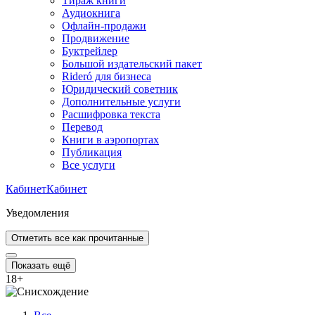
Тираж книги
Аудиокнига
Офлайн-продажи
Продвижение
Буктрейлер
Большой издательский пакет
Rideró для бизнеса
Юридический советник
Дополнительные услуги
Расшифровка текста
Перевод
Книги в аэропортах
Публикация
Все услуги
Кабинет
Кабинет
Уведомления
Отметить все как прочитанные
Показать ещё
18
+