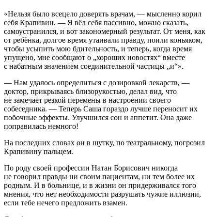
«Нельзя было всецело доверять врачам, — мысленно корил
себя Крапивин. — Я вёл себя пассивно, можно сказать,
самоустранился, и вот закономерный результат. От меня, как
от ребёнка, долгое время утаивали правду, поили
конья
ком,
чтобы усыпить мою бдительность, и теперь, когда время
упущено, мне сообщают о „хороших новостях“ вместе
с набатным значением соединительной частицы „и“».
— Нам удалось определиться с дозировкой лекарств, —
доктор, прикрываясь близорукостью, делал вид, что
не замечает резкой перемены в настроении своего
собеседника. — Теперь Саша гораздо лучше переносит их
побочные эффекты. Улучшился сон и аппетит. Она даже
поправилась немного!
На последних словах он в шутку, по театральному, погрозил
Крапивину пальцем.
По роду своей профессии Натан Борисович никогда
не говорил правды ни своим пациентам, ни тем более их
родным. И в больнице, и в жизни он придерживался того
мнения, что нет необходимости разрушать чужие иллюзии,
если тебе нечего предложить взамен.