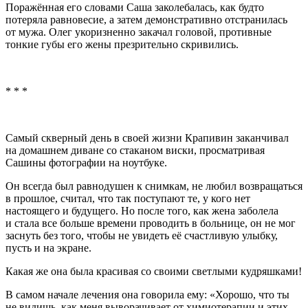
Поражённая его словами Саша заколебалась, как будто
потеряла равновесие, а затем демонстративно отстранилась
от мужа. Олег укоризненно закачал головой, противные
тонкие губы его жены презрительно скривились.
* * *
Самый скверный день в своей жизни Крапивин заканчивал
на домашнем диване со стаканом
виски
, просматривая
Сашины фотографии на ноутбуке.
Он всегда был равнодушен к снимкам, не любил возвращаться
в прошлое, считал, что так поступают те, у кого нет
настоящего и будущего. Но после того, как жена заболела
и стала все больше времени проводить в больнице, он не мог
заснуть без того, чтобы не увидеть её счастливую улыбку,
пусть и на экране.
Какая же она была красивая со своими светлыми кудряшками!
В самом начале лечения она говорила ему: «Хорошо, что ты
не видишь, как меня выворачивает от химиотерапии и этих