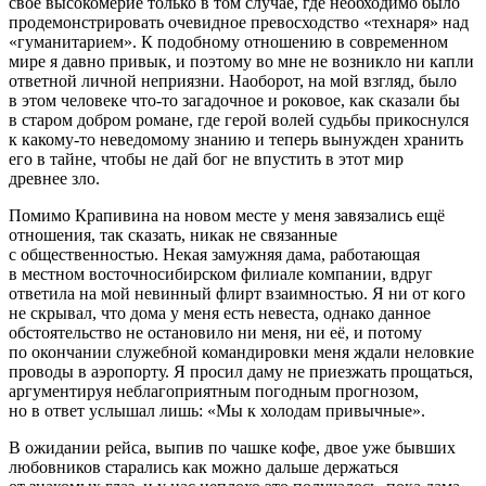
своё высокомерие только в том случае, где необходимо было
продемонстрировать очевидное превосходство «технаря» над
«гуманитарием». К подобному отношению в современном
мире я давно привык, и поэтому во мне не возникло ни капли
ответной личной неприязни. Наоборот, на мой взгляд, было
в этом человеке что-то загадочное и роковое, как сказали бы
в старом добром романе, где герой волей судьбы прикоснулся
к какому-то неведомому знанию и теперь вынужден хранить
его в тайне, чтобы не дай бог не впустить в этот мир
древнее зло.
Помимо Крапивина на новом месте у меня завязались ещё
отношения, так сказать, никак не связанные
с общественностью. Некая замужняя дама, работающая
в местном восточносибирском филиале компании, вдруг
ответила на мой невинный флирт взаимностью. Я ни от кого
не скрывал, что дома у меня есть невеста, однако данное
обстоятельство не остановило ни меня, ни её, и потому
по окончании служебной командировки меня ждали неловкие
проводы в аэропорту. Я просил даму не приезжать прощаться,
аргументируя неблагоприятным погодным прогнозом,
но в ответ услышал лишь: «Мы к холодам привычные».
В ожидании рейса, выпив по чашке кофе, двое уже бывших
любовников старались как можно дальше держаться