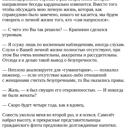
направление беседы кардинально изменится. Вместо того
чтобы обсуждать мою личную жизнь, которая, как
справедливо было замечено, никого не касается, мы будем
говорить о личной жизни того, кто «сам напросился».
— С чего это Вы так решили? — Крапивин сделался
угрюмым.
— Я ссужу лишь по косвенным наблюдениям, иногда слухам.
Слухи о Вашей личной жизни полностью отсутствуют, при
этом Вы очень внимательны, аккуратны и рассудительны.
Отсюда я и делаю такой вывод о безупречности.
— Неплохо анализируете для «гуманитария», — похвалил
инженер, — если отсутствие каких-либо отношений
с женщинами считать безупречными, то Вы оказались правы.
— Жаль, — я был смущен его откровенностью. — И никогда
не были женаты?
— Скоро будет четыре года, как я вдовец.
Совесть уколола меня во второй раз, и я о
секс
я. Самолёт
набрал высоту, и прекрасные представительницы
гражданского флота предложили долгожданные напитки.