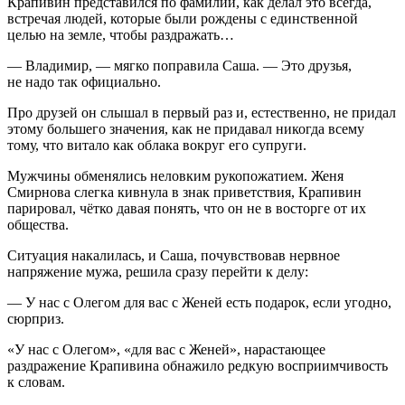
Крапивин представился по фамилии, как делал это всегда,
встречая людей, которые были рождены с единственной
целью на земле, чтобы раздражать…
— Владимир, — мягко поправила Саша. — Это друзья,
не надо так официально.
Про друзей он слышал в первый раз и, естественно, не придал
этому большего значения, как не придавал никогда всему
тому, что витало как облака вокруг его супруги.
Мужчины обменялись неловким рукопожатием. Женя
Смирнова слегка кивнула в знак приветствия, Крапивин
парировал, чётко давая понять, что он не в восторге от их
общества.
Ситуация накалилась, и Саша, почувствовав нервное
напряжение мужа, решила сразу перейти к делу:
— У нас с Олегом для вас с Женей есть подарок, если угодно,
сюрприз.
«У нас с Олегом», «для вас с Женей», нарастающее
раздражение Крапивина обнажило редкую восприимчивость
к словам.