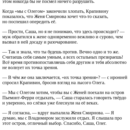
этом никогда бы не посмел ничего разрушить.
Когда «мы с Олегом» закончили хлопать, Крапивину
показалось, что Женя Смирнова хочет что-то сказать,
но поспешил опередить её.
— Прости, Саша, но я не понимаю, что здесь происходит? —
муж обратился к жене одновременно вежливо и сурово, чем
вызвал в ней досаду и разочарование.
— Так и знала, что ты будешь против. Вечно одно и то же.
Считаешь себя самым умным, а всех остальных презираешь!
Всё время противопоставляешь себя другим и тебя абсолютно
не волнует их точка зрения.
— В чём же она заключается, «их точка зрения»? — с иронией
спросил Крапивин, бросив взгляд на лысого Олега.
— Мы с Олегом хотим, чтобы вы с Женей поехали на остров
Пьемонт-Ферри отдыхать, — Саша старалась говорить твёрдо
и уверенно, но слёзки уже блеснули на её веках.
— Я согласна, — вдруг выпалила Женя Смирнова. — Я
думаю, мы с Владимиром заслужили отдых. Я слышала про
этот остров, отличный выбор. Спасибо, Саша, Олег.