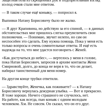
Защитная поза из скрещенных рук и подозрительный взгляд
из-под очков стали мне ответом.
— В таком случае ещё
конья
ку, — попросил я.
Выпивки Натану Борисовичу было не жалко.
— Я друг Крапивина, но действую за его спиной, — в данных
обстоятельствах мне пришлось слегка преувеличить свои
полномочия. — Понимаю, звучит нелепо, но сам он
неспособен это сделать. Ему нужна помощь. Пока у меня есть
только вопросы и очень сомнительные ответы. И ещё есть
надежда на то, что мне удастся поговорить с Женей.
«Как достучаться до небес», — вертелось у меня в голове,
пока Натан Борисович, запросив в архиве контакты Жени
Смирновой, долго, до конца не веря в то, что он делает,
набирал таинственный для меня номер.
На другом конце трубки ответили.
— Здравствуйте, Женечка, как поживаете? — к Натану
Борисовичу вернулась дежурная улыбка. — Вот и прекрасно.
Я тоже хорошо. Ничего страшного не случилось, нет.
На работе, как всегда, пью коньяк с одним молодым
человеком. Хм. Не совсем. Он сказал, что он его друг.