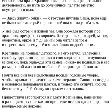
Из кабинета врача Крапивин вышел полный решительной
деятельности, но путь до больничной палаты заметно
поумерил его пыл.
— Здесь живут «онки», — с грустью шутила Саша, пока ещё
не было всё так серьёзно, пока ещё она могла улыбаться.
У неё был острый и живой ум. Она обожала истории про
драконов, прекрасных королев, бесстрашных рыцарей, магов,
оборотней, орков и т. д. Книги она читала запоем
и пересказывала ему всё в мельчайших подробностях.
Крапивин не понимал детского, на его взгляд, увлечения
своей супруги, но терпеливо и снисходительно выслушивал
её сказки, пока однажды эти самые «онки» не появились в его
размеренной жизни во всей своей неприглядной плоти.
Почти все они без исключения носили головные уборы,
чтобы скрывать последствия химиотерапии. Сашины соседки
в основном повязывали платки, и только его супруга носила
белоснежную бейсболку козырьком на затылок.
Приветствуя вторгшегося в палату Крапивина, пациентки
в разноцветных платках по привычке все как одна поправили
воображаемые локоны.