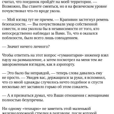
считал, что поединок пройдёт на моей территории. —
Возможно, Вы станете смеяться, но я на физическом уровне
почувствовал что-то вроде укола.
— Мой взгляд тут не причем. — Крапивин застегнул ремень
безопасности. — Вы почувствовали укор собственной
совести, и она уколола бы в независимости от того, кто
непосредственно наблюдал за Вами. То, что я оказался
поблизости, было всего лишь совпадением.
— Значит ничего личного?
Чтобы ответить на этот вопрос «гуманитария» инженер взял
паузу на размышление, а затем посмотрел на меня тем же
завороженным взглядом, как в аэропорту.
— Это было бы неправдой, — теперь слова давались ему
не просто. — Увидев вас, держащихся за руки, я вспомнил,
что со мной однажды случилось нечто подобное и спустя
несколько лет заставило горько об этом сожалеть.
— А я признаться думал, что Ваши отношения с женщинами
полностью безупречны.
Ни одному «технарю» не заметить этой маленькой
железнодорожной стрелки в разговоре, после которой