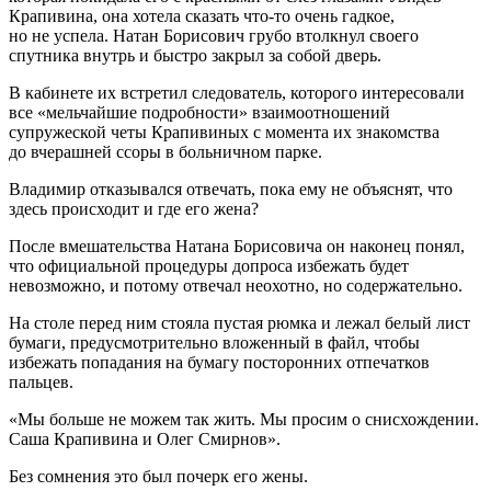
Крапивина, она хотела сказать что-то очень гадкое,
но не успела. Натан Борисович грубо втолкнул своего
спутника внутрь и быстро закрыл за собой дверь.
В кабинете их встретил следователь, которого интересовали
все «мельчайшие подробности» взаимоотношений
супружеской четы Крапивиных с момента их знакомства
до вчерашней ссоры в больничном парке.
Владимир отказывался отвечать, пока ему не объяснят, что
здесь происходит и где его жена?
После вмешательства Натана Борисовича он наконец понял,
что официальной процедуры допроса избежать будет
невозможно, и потому отвечал неохотно, но содержательно.
На столе перед ним стояла пустая рюмка и лежал белый лист
бумаги, предусмотрительно вложенный в файл, чтобы
избежать попадания на бумагу посторонних отпечатков
пальцев.
«Мы больше не можем так жить. Мы просим о снисхождении.
Саша Крапивина и Олег Смирнов».
Без сомнения это был почерк его жены.