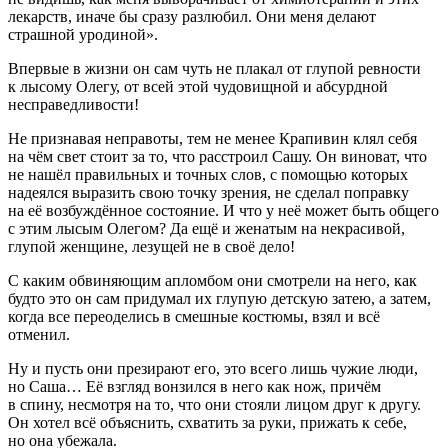
лекарств, иначе бы сразу разлюбил. Они меня делают
страшной уродиной».
Впервые в жизни он сам чуть не плакал от глупой ревности
к лысому Олегу, от всей этой чудовищной и абсурдной
несправедливости!
Не признавая неправоты, тем не менее Крапивин клял себя
на чём свет стоит за то, что расстроил Сашу. Он
вино
ват, что
не нашёл правильных и точных слов, с помощью которых
надеялся выразить свою точку зрения, не сделал поправку
на её возбуждённое состояние. И что у неё может быть общего
с этим лысым Олегом? Да ещё и женатым на некрасивой,
глупой женщине, лезущей не в своё дело!
С каким обвиняющим апломбом они смотрели на него, как
будто это он сам придумал их глупую детскую затею, а затем,
когда все переоделись в смешные костюмы, взял и всё
отменил.
Ну и пусть они презирают его, это всего лишь чужие люди,
но Саша… Её взгляд вонзился в него как нож, причём
в спину, несмотря на то, что они стояли лицом друг к другу.
Он хотел всё объяснить, схватить за руки, прижать к себе,
но она убежала.