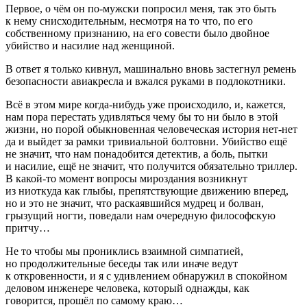
Первое, о чём он по-мужски попросил меня, так это быть
к нему снисходительным, несмотря на то что, по его
собственному признанию, на его совести было д
войн
ое
убийство и
насил
ие над женщиной.
В ответ я только кивнул, машинально вновь застегнул ремень
безопасности авиакресла и вжался руками в подлокотники.
Всё в этом мире когда-нибудь уже происходило, и, кажется,
нам пора перестать удивляться чему бы то ни было в этой
жизни, но порой обыкновенная человеческая история нет-нет
да и выйдет за рамки тривиальной болтовни. Убийство ещё
не значит, что нам понадобится детектив, а боль, пытки
и
насил
ие, ещё не значит, что получится обязательно триллер.
В какой-то момент вопросы мироздания возникнут
из ниоткуда как глыбы, препятствующие движению вперед,
но и это не значит, что раскаявшийся мудрец и болван,
грызущий ногти, поведали нам очередную философскую
притчу…
Не то чтобы мы прониклись взаимной симпатией,
но продолжительные беседы так или иначе ведут
к откровенности, и я с удивлением обнаружил в спокойном
деловом инженере человека, который однажды, как
говорится, прошёл по самому краю…