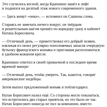
Это случилось весной, когда Крапивин зашёл в лифт
и поднялся на десятый этаж нового современного здания.
— Здесь живут «онки», — вспомнил он Сашины слова.
Стараясь не замечать ничего вокруг, он твёрдым
и решительным шагом прошёл по коридору сразу в кабинет
Натана Борисовича.
— Отличный день, — приветствовал его добрый хозяин,
извлекая из своих регулярно пополняемых запасов очередную
бутылку французского
конья
ка и приглашая расположиться
в удобном кожаном кресле.
Крапивин ответил в своей привычной в последнее время
мрачной манере:
— Отличный день, чтобы умереть. Так, кажется, говорят
америк
анские индейцы.
Затем выпил предложенный коньяк и поблагодарил.
Натан Борисович налил ещё. Со стороны могло показаться,
что встретились два старых приятеля, но это было не так.
Натан Борисович никогда не пил за компанию, вместо