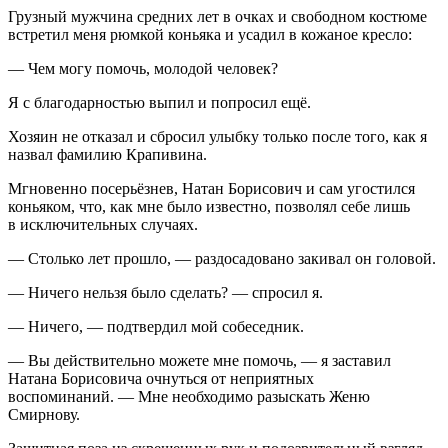
Грузный мужчина средних лет в очках и свободном костюме
встретил меня рюмкой
конья
ка и усадил в кожаное кресло:
— Чем могу помочь, молодой человек?
Я с благодарностью выпил и попросил ещё.
Хозяин не отказал и сбросил улыбку только после того, как я
назвал фамилию Крапивина.
Мгновенно посерьёзнев, Натан Борисович и сам угостился
конья
ком, что, как мне было известно, позволял себе лишь
в исключительных случаях.
— Столько лет прошло, — раздосадовано закивал он головой.
— Ничего нельзя было сделать? — спросил я.
— Ничего, — подтвердил мой собеседник.
— Вы действительно можете мне помочь, — я заставил
Натана Борисовича очнуться от неприятных
воспоминаний. — Мне необходимо разыскать Женю
Смирнову.