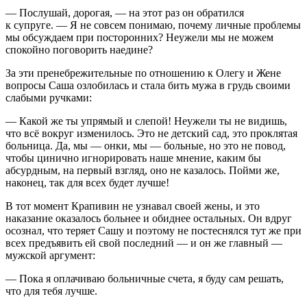
— Послушай, дорогая, — на этот раз он обратился
к супруге. — Я не совсем понимаю, почему личные проблемы
мы обсуждаем при посторонних? Неужели мы не можем
спокойно поговорить наедине?
За эти пренебрежительные по отношению к Олегу и Жене
вопросы Саша озлобилась и стала бить мужа в грудь своими
слабыми ручками:
— Какой же ты упрямый и слепой! Неужели ты не видишь,
что всё вокруг изменилось. Это не детский сад, это проклятая
больница. Да, мы — онки, мы — больные, но это не повод,
чтобы цинично игнорировать наше мнение, каким бы
абсурдным, на первый взгляд, оно не казалось. Пойми же,
наконец, так для всех будет лучше!
В тот момент Крапивин не узнавал своей жены, и это
наказание оказалось больнее и обиднее остальных. Он вдруг
осознал, что теряет Сашу и поэтому не постеснялся тут же при
всех предъявить ей свой последний — и он же главный —
мужской аргумент:
— Пока я оплачиваю больничные счета, я буду сам решать,
что для тебя лучше.