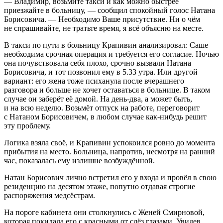
— Владимир, возьмите такси и как можно быстрее
приезжайте в больницу, — сообщил спокойный голос Натана
Борисовича. — Необходимо Ваше присутствие. Ни о чём
не спрашивайте, не тратьте время, я всё объясню на месте.
В такси по пути в больницу Крапивин анализировал: Саше
необходима срочная операция и требуется его согласие. Ночью
она почувствовала себя плохо, срочно вызвали Натана
Борисовича, и тот позвонил ему в 5.33 утра. Или другой
вариант: его жена тоже психанула после вчерашнего
разговора и больше не хочет оставаться в больнице. В таком
случае он заберёт её домой. На день-два, а может быть,
и на всю неделю. Возьмёт отпуск на работе, переговорит
с Натаном Борисовичем, в любом случае как-нибудь решит
эту проблему.
Логика взяла своё, и Крапивин успокоился ровно до момента
прибытия на место. Больница, напротив, несмотря на ранний
час, показалась ему излишне возбуждённой.
Натан Борисович лично встретил его у входа и провёл в свою
резиденцию на десятом этаже, попутно отдавая строгие
распоряжения медсёстрам.
На пороге кабинета они столкнулись с Женей Смирновой,
которая покидала его с красными от слёз глазами. Увидев