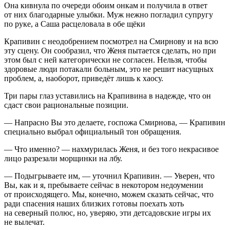
Она кивнула по очереди обоим онкам и получила в ответ
от них благодарные улыбки. Муж нежно погладил супругу
по руке, а Саша расцеловала в обе щёки
Крапивин с неодобрением посмотрел на Смирнову и на всю
эту сцену. Он сообразил, что Женя пытается сделать, но при
этом был с ней категорически не согласен. Нельзя, чтобы
здоровые люди потакали больным, это не решит насущных
проблем, а, наоборот, приведёт лишь к хаосу.
Три пары глаз уставились на Крапивина в надежде, что он
сдаст свои рациональные позиции.
— Напрасно Вы это делаете, госпожа Смирнова, — Крапивин
специально выбрал официальный тон обращения.
— Что именно? — нахмурилась Женя, и без того некрасивое
лицо разрезали морщинки на лбу.
— Подыгрываете им, — уточнил Крапивин. — Уверен, что
Вы, как и я, пребываете сейчас в некотором недоумении
от происходящего. Мы, конечно, можем сказать сейчас, что
ради спасения наших близких готовы поехать хоть
на северный полюс, но, уверяю, эти детсадовские игры их
не вылечат.