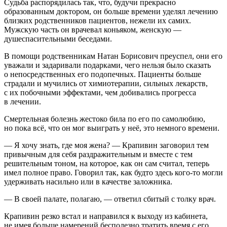
Судьба распорядилась так, что, будучи прекрасно
образованным доктором, он больше времени уделял лечению
близких родственников пациентов, нежели их самих.
Мужскую часть он врачевал
конья
ком, женскую —
душеспасительными беседами.
В помощи родственникам Натан Борисович преуспел, они его
уважали и задаривали подарками, чего нельзя было сказать
о непосредственных его подопечных. Пациенты больше
страдали и мучились от химиотерапии, сильных лекарств,
с их побочными эффектами, чем добивались прогресса
в лечении.
Смертельная болезнь жестоко била по его по самолюбию,
но пока всё, что он мог выиграть у неё, это немного времени.
— Я хочу знать, где моя жена? — Крапивин заговорил тем
привычным для себя раздражительным и вместе с тем
решительным тоном, на которое, как он сам считал, теперь
имел полное право. Говорил так, как будто здесь кого-то могли
удерживать
насил
ьно или в качестве заложника.
— В своей палате, полагаю, — ответил сбитый с толку врач.
Крапивин резко встал и направился к выходу из кабинета,
не имея больше намерений бесполезно тратить время с его