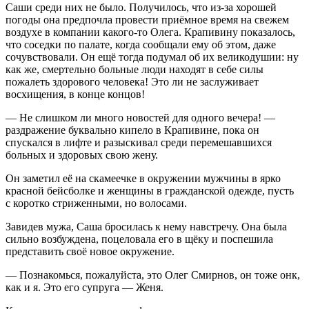
Саши среди них не было. Получилось, что из-за хорошей
погоды она предпочла провести приёмное время на свежем
воздухе в компании какого-то Олега. Крапивину показалось,
что соседки по палате, когда сообщали ему об этом, даже
сочувствовали. Он ещё тогда подумал об их великодушии: ну
как же, смертельно больные люди находят в себе силы
пожалеть здорового человека! Это ли не заслуживает
восхищения, в конце концов!
— Не слишком ли много новостей для одного вечера! —
раздражение буквально кипело в Крапивине, пока он
спускался в лифте и разыскивал среди перемешавшихся
больных и здоровых свою жену.
Он заметил её на скамеечке в окружении мужчины в ярко
красной бейсболке и женщины в гражданской одежде, пусть
с коротко стриженными, но волосами.
Завидев мужа, Саша бросилась к нему навстречу. Она была
сильно возбуждена,
поцел
овала его в щёку и поспешила
представить своё новое окружение.
— Познакомься, пожалуйста, это Олег Смирнов, он тоже онк,
как и я. Это его супруга — Женя.