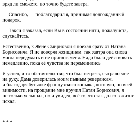
вряд ли сможете, но точно будете завтра.
— Спасибо, — поблагодарил я, принимая долгожданный
подарок.
— Такси я заказал, если Вы в состоянии идти, пожалуйста,
спускайтесь.
Естественно, к Жене Смирновой я поехал сразу от Натана
Борисовича. Я не доверял женщинам, так завтра она снова
могла передумать и не принять меня. Надо было действовать
немедленно, пока её чувства не переменились.
Я успел, и то обстоятельство, что был нетрезв, сыграло мне
на руку. Дама доверилась моим пьяным реверансам,
и благодаря бутылке французского
конья
ка, которую, по всей
видимости, на прощание мне вручил Натан Борисович, я
не только услышал, но и увидел, всё то, что так долго в жизни
искал.
* * *