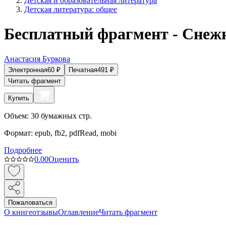
Детская и образовательная литература
Детская литература: общее
Бесплатный фрагмент - Снеж
Анастасия Буркова
Электронная
60
₽
Печатная
491
₽
Читать фрагмент
Купить
Объем:
30
бумажных стр.
Формат:
epub, fb2, pdfRead, mobi
Подробнее
0.0
0
Оценить
Пожаловаться
О книге
отзывы
Оглавление
Читать фрагмент