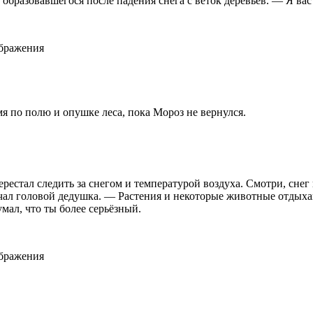
бразовавшегося после падения снега с веток деревьев. — Я вас
ображения
мя по полю и опушке леса, пока Мороз не вернулся.
рестал следить за снегом и температурой воздуха. Смотри, снег 
чал головой дедушка. — Растения и некоторые животные отдыхаю
умал, что ты более серьёзный.
ображения