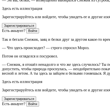
— Эй вы, белки, — возмущенно выбирался Снежик из сугроба, о
Здесь есть иллюстрация
Зарегистрируйтесь или войдите, чтобы увидеть ее и другие из
Зарегистрироваться
Есть аккаунт?
Войти
Так и бегали Снежик, заяц и белки друг за другом какое-то вре
— Что здесь происходит? — строго спросил Мороз.
Потом он огляделся и посуровел.
— Снежик, я отошёл ненадолго и что же здесь случилось? Ты пе
допустить, чтобы природа проснулась, — неодобрительно пока
весной и летом. А ты здесь за зайцем и белками гоняешься. Я д
Здесь есть иллюстрация
Зарегистрируйтесь или войдите, чтобы увидеть ее и другие из
Зарегистрироваться
Есть аккаунт?
Войти