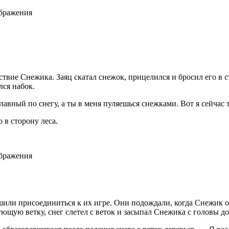
ображения
ствие Снежика. Заяц скатал снежок, прицелился и бросил его в 
лся набок.
вный по снегу, а ты в меня пуляешься снежками. Вот я сейчас 
 в сторону леса.
ображения
решили присоединиться к их игре. Они подождали, когда Снежик
ющую ветку, снег слетел с веток и засыпал Снежика с головы до