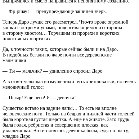
Выпрямился и смело направился к непонятному созданию.
— Фр-ршау! — предупреждающе зашипел зверь.
Теперь Даро лучше его рассмотрел. Что-то вроде огромной
кошки с острыми ушами, подергивающимся из стороны
в сторону хвостом… Торчащим из прорехи в коротких
полотняных шортиках.
Да, в точности таких, которые сейчас были и на Даро.
В подобных бегали по жаре почти все деревенские
мальчишки.
— Ты — мальчик? — удивленно спросил Даро.
А в ответ услышал возмущенный чуть хрипловатый, но очень
мелодичный голос:
— Пфыр! Еще чего! Я — девочка!
Существо встало на задние лапы… То есть на вполне
человеческие ноги. Только на бедрах и нижней части голеней
была короткая густая шерстка. А еще на животе. Зато грудь
была голая, ребристая и совершенно плоская, как
у мальчишки. Это и понятно: девчонка была, судя по росту,
младше Даро.