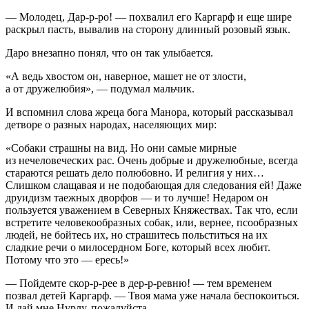
— Молодец, Дар-р-ро! — похвалил его Каргарф и еще шире
раскрыл пасть, вывалив на сторону длинный розовый язык.
Даро внезапно понял, что он так улыбается.
«А ведь хвостом он, наверное, машет не от злости,
а от дружелюбия», — подумал мальчик.
И вспомнил слова жреца бога Манора, который рассказывал
детворе о разных народах, населяющих мир:
«Собаки страшны на вид. Но они самые мирные
из нечеловеческих рас. Очень добрые и дружелюбные, всегда
стараются решать дело полюбовно. И религия у них…
Слишком слащавая и не подобающая для следования ей! Даже
друидизм таежных дворфов — и то лучше! Недаром он
пользуется уважением в Северных Княжествах. Так что, если
встретите человекообразных собак, или, вернее, псообразных
людей, не бойтесь их, но страшитесь польститься на их
сладкие речи о милосердном Боге, который всех любит.
Потому что это — ересь!»
— Пойдемте скор-р-рее в дер-р-ревню! — тем временем
позвал детей Каргарф. — Твоя мама уже начала беспокоиться.
И дай мне Нурлу, пожалуйста.