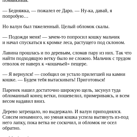
помявкивая.
— Бедняжка, — пожалел ее Даро. — Ну-ка, давай, я
попробую…
Но валун был тяжеленный. Целый обломок скалы.
— Подожди меня! — зачем-то попросил кошку мальчик
и начал спускаться к кромке леса, растущего под склоном.
Лавина прошлась и по деревьям, сломав пару из них. Так что
найти подходящую ветку было не сложно. Мальчик с трудом
отволок ее наверх к «кошачьей» пещере.
— Я вернулся! — сообщил он устало прилегшей на камни
кошке. — Будем тебя вытаскивать! Приготовься!
Паренек нашел достаточно широкую щель, засунул туда
обломанный конец ветки, пошевелил, примериваясь, и всем
весом надавил вниз.
Дерево затрещало, но выдержало. И валун приподнялся.
Совсем ненамного, но умная кошка успела вытянуть из-под
него лапку, пока ветка не соскочил, и обломок не осел
обратно.