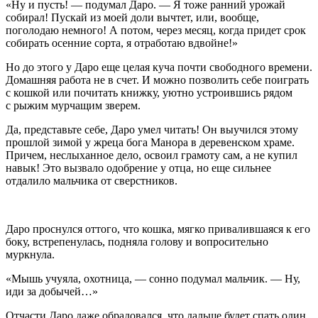
«Ну и пусть! — подумал Даро. — Я тоже ранний урожай
собирал! Пускай из моей доли вычтет, или, вообще,
поголодаю немного! А потом, через месяц, когда придет срок
собирать осенние сорта, я отработаю вдвойне!»
Но до этого у Даро еще целая куча почти свободного времени.
Домашняя работа не в счет. И можно позволить себе поиграть
с кошкой или почитать книжку, уютно устроившись рядом
с рыжим мурчащим зверем.
Да, представьте себе, Даро умел читать! Он выучился этому
прошлой зимой у жреца бога Манора в деревенском храме.
Причем, неслыханное дело, освоил грамоту сам, а не купил
навык! Это вызвало одобрение у отца, но еще сильнее
отдалило мальчика от сверстников.
Даро проснулся оттого, что кошка, мягко привалившаяся к его
боку, встрепенулась, подняла голову и вопросительно
муркнула.
«Мышь учуяла, охотница, — сонно подумал мальчик. — Ну,
иди за добычей…»
Отчасти Даро даже обрадовался, что дальше будет спать один.