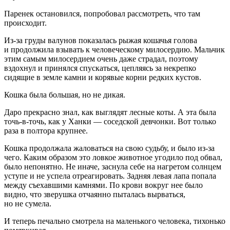
Паренек остановился, попробовал рассмотреть, что там
происходит.
Из-за груды валунов показалась рыжая кошачья голова
и продолжила взывать к человеческому милосердию. Мальчик
этим самым милосердием очень даже страдал, поэтому
вздохнул и принялся спускаться, цепляясь за некрепко
сидящие в земле камни и корявые корни редких кустов.
Кошка была большая, но не дикая.
Даро прекрасно знал, как выглядят лесные коты. А эта была
точь-в-точь, как у Ханки — соседской девчонки. Вот только
раза в полтора крупнее.
Кошка продолжала жаловаться на свою судьбу, и было из-за
чего. Каким образом это ловкое животное угодило под обвал,
было непонятно. Не иначе, заснула себе на нагретом солнцем
уступе и не успела отреагировать. Задняя левая лапа попала
между съехавшими камнями. По крови вокруг нее было
видно, что зверушка отчаянно пыталась вырваться,
но не сумела.
И теперь печально смотрела на маленького человека, тихонько