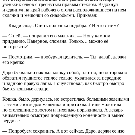
узеньких очков с треснутым правым стеклом. Вздохнул
и сдвинул на край рабочего стола расположившиеся на нем
склянки и мешочки со снадобьями. Приказал:
— Клади сюда. Опять подранка подобрал? И что с ним?
— С ней, — поправил его мальчик. — Ногу камнем
придавило. Наверное, сломана. Только… можно её
не отрезать?
— Посмотрим, — пробурчал целитель. — Ты, давай, держи
его крепко.
Даро буквально накрыл кошку собой, плотно, но осторожно
обхватил пушистое теплое тельце, ухватился за передние
и заднюю правую лапы. Почувствовал, как быстро-быстро
бьется кошачье сердце.
Кошка, было, дернулась, но встретилась большими зелеными
глазами с взглядом мальчика и притихла. Лишь молотила
по столешнице хвостом и тихонько порыкивала. А лекарь
внимательно осмотрел поврежденную конечность и вынес
вердикт:
— Попробуем сохранить. А вот сейчас, Даро, держи ее изо