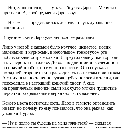
— Нет, Защитничек, — чуть улыбнулся Даро. — Меня так
прозвали. А, вообще, меня Даро зовут.
— Ньярма, — представилась девочка и чуть дурашливо
поклонилась.
В лунном свете Даро уже неплохо ее разглядел.
Лицо у новой знакомой было круглое, щекастое, носик
маленький и курносый, в небольшом тонкогубом рте
поблескивали острые клыки. И треугольные ушки торчали
из… шерстки на голове. Довольно длинной и расчесанной
на прямой пробор, но именно шерстки. Она спускалась
по задней стороне шеи и расходилась по плечам и лопаткам.
А с них шла, постепенно сужающейся полосой к талии, где
переходила в настоящий кошачий хвост. А еще
на предплечьях девочки были как будто мягкие пушистые
перчатки, закрывающие верхнюю часть ладоней.
Какого цвета растительность, Даро в темноте определить
не мог, но почему-то ему показалось, что она рыжая, как
у кошки Нурлы.
— Ну и долго ты будешь на меня пялиться? — скрывая