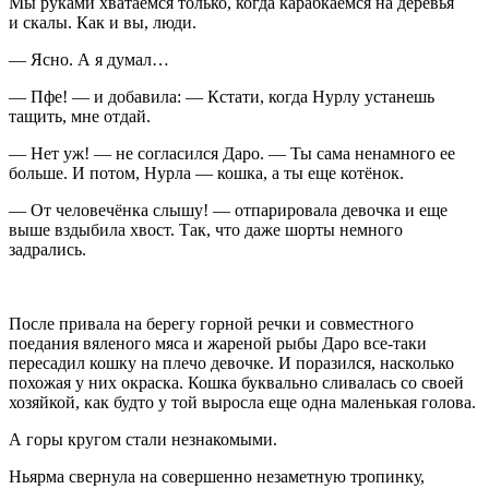
Мы руками хватаемся только, когда карабкаемся на деревья
и скалы. Как и вы, люди.
— Ясно. А я думал…
— Пфе! — и добавила: — Кстати, когда Нурлу устанешь
тащить, мне отдай.
— Нет уж! — не согласился Даро. — Ты сама ненамного ее
больше. И потом, Нурла — кошка, а ты еще котёнок.
— От человечёнка слышу! — отпарировала девочка и еще
выше вздыбила хвост. Так, что даже шорты немного
задрались.
После привала на берегу горной речки и совместного
поедания вяленого мяса и жареной рыбы Даро все-таки
пересадил кошку на плечо девочке. И поразился, насколько
похожая у них окраска. Кошка буквально сливалась со своей
хозяйкой, как будто у той выросла еще одна маленькая голова.
А горы кругом стали незнакомыми.
Ньярма свернула на совершенно незаметную тропинку,