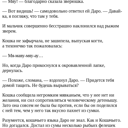
— Мяу! — благодарно сказала зверюшка.
— Вот видишь! — самодовольно ответил ей Даро. — Давай-
ка, я погляжу, что там у тебя.
И мальчик совершенно бесстрашно наклонился над рыжим
зверем.
Кошка не зафырчала, не зашипела, выпуская когти,
а тихонечко так пожаловалась:
— Мя-маву-мяу-ау…
Но, когда Даро прикоснулся к окровавленной лапке,
дернулась.
— Похоже, сломана, — вздохнул Даро. — Придется тебя
домой тащить. Не будешь вырываться?
Кошка сообщила негромким мявканьем, что у нее нет ни
желания, ни сил сопротивляться человеческому детенышу.
Зато она совсем не была бы против, если бы он поделился
с ней тем, чем у него так вкусно пахнет из сумки.
Разумеется, кошачьего языка Даро не знал. Как и Кошачьего.
Но догадался. Достал из сумы несколько рыбьих фелешек