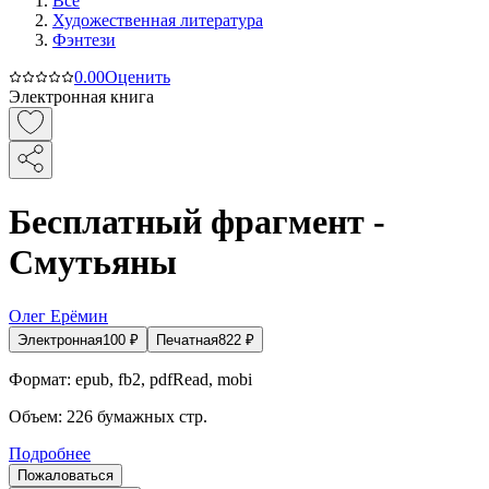
Все
Художественная литература
Фэнтези
0.0
0
Оценить
Электронная книга
Бесплатный фрагмент -
Смутьяны
Олег Ерёмин
Электронная
100
₽
Печатная
822
₽
Формат:
epub, fb2, pdfRead, mobi
Объем:
226
бумажных стр.
Подробнее
Пожаловаться