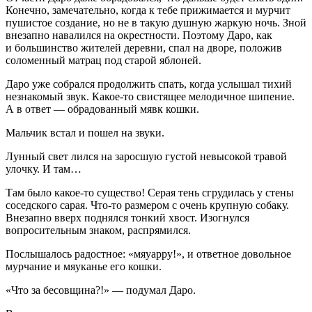
Конечно, замечательно, когда к тебе прижимается и мурчит
пушистое создание, но не в такую душную жаркую ночь. Зной
внезапно навалился на окрестности. Поэтому Даро, как
и большинство жителей деревни, спал на дворе, положив
соломенный матрац под старой яблоней.
Даро уже собрался продолжить спать, когда услышал тихий
незнакомый звук. Какое-то свистящее мелодичное шипение.
А в ответ — обрадованный мявк кошки.
Мальчик встал и пошел на звуки.
Лунный свет лился на заросшую густой невысокой травой
улочку. И там…
Там было какое-то существо! Серая тень сгрудилась у стены
соседского сарая. Что-то размером с очень крупную собаку.
Внезапно вверх поднялся тонкий хвост. Изогнулся
вопросительным знаком, распрямился.
Послышалось радостное: «мяуарру!», и ответное довольное
мурчание и мяуканье его кошки.
«Что за бесовщина?!» — подумал Даро.