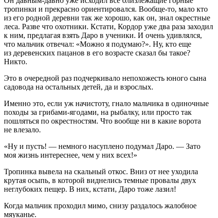
Он давным-давно уже исходил все близлежащие горные
тропинки и прекрасно ориентировался. Вообще-то, мало кто
из его родной деревни так же хорошо, как он, знал окрестные
леса. Разве что охотники. Кстати, Кордор уже два раза заходил
к ним, предлагая взять Даро в ученики. И очень удивлялся,
что мальчик отвечал: «Можно я подумаю?». Ну, кто еще
из деревенских пацанов в его возрасте сказал бы такое?
Никто.
Это в очередной раз подчеркивало непохожесть юного сына
садовода на остальных детей, да и взрослых.
Именно это, если уж начистоту, гнало мальчика в одиночные
походы за грибами-ягодами, на рыбалку, или просто так
пошляться по окрестностям. Что вообще ни в какие ворота
не влезало.
«Ну и пусть! — немного насуплено подумал Даро. — Зато
моя жизнь интереснее, чем у них всех!»
Тропинка вывела на скальный откос. Вниз от нее уходила
крутая осыпь, в которой виднелись темные провалы двух
неглубоких пещер. В них, кстати, Даро тоже лазил!
Когда мальчик проходил мимо, снизу раздалось жалобное
мяуканье.