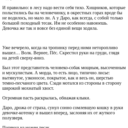
И правильно: в лесу надо вести себя тихо. Хищников, которые
польстились бы на человечинку, в окрестных горах вроде бы
не водилось, но мало ли. А у Даро, как всегда, с собой только
большой походный тесак. Им не особенно навоюешь.
Девочка же так и вовсе без единой вещи ходила.
Уже вечерело, когда на тропинку перед ними неторопливо
вышел… Волк. Вернее, Пёс. Скрестил руки на груди, глядя
на детей сверху-вниз.
Был этот представитель человеко-собак мощным, высоченным
и мускулистым. А морда, то есть лицо, типично лисье:
вытянутое, узконосое, покрытое, как и весь он, шерстью
темно-песчаного цвета. Сзади мотался из стороны в сторону
широкий мохнатый хвост.
Огромная пасть раскрылась, обнажая клыки.
Даро, дрожа от страха, сунул сонно сомлевшую кошку в руки
девочке-котенку и вышел вперед, заслоняя их от жуткого
полузверя.
Потянул из ножен тесак.