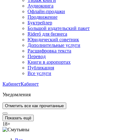
Тираж книги
Аудиокнига
Офлайн-продажи
Продвижение
Буктрейлер
Большой издательский пакет
Rideró для бизнеса
Юридический советник
Дополнительные услуги
Расшифровка текста
Перевод
Книги в аэропортах
Публикация
Все услуги
Кабинет
Кабинет
Уведомления
Отметить все как прочитанные
Показать ещё
18
+