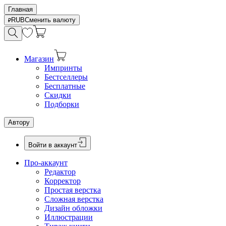
Главная
RUB
Сменить валюту
Магазин
Импринты
Бестселлеры
Бесплатные
Скидки
Подборки
Автору
Войти в аккаунт
Про-аккаунт
Редактор
Корректор
Простая верстка
Сложная верстка
Дизайн обложки
Иллюстрации