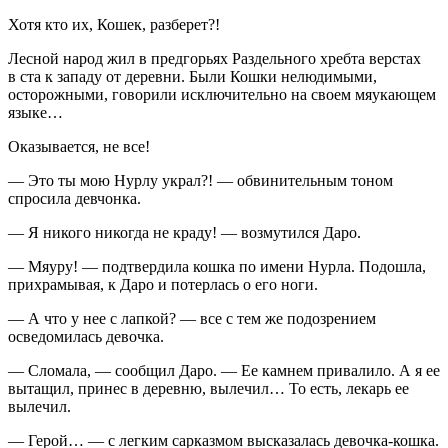
Хотя кто их, Кошек, разберет?!
Лесной народ жил в предгорьях Раздельного хребта верстах
в ста к западу от деревни. Были Кошки нелюдимыми,
осторожными, говорили исключительно на своем мяукающем
языке…
Оказывается, не все!
— Это ты мою Нурлу украл?! — обвинительным тоном
спросила девчонка.
— Я никого никогда не краду! — возмутился Даро.
— Мяуру! — подтвердила кошка по имени Нурла. Подошла,
прихрамывая, к Даро и потерлась о его ноги.
— А что у нее с лапкой? — все с тем же подозрением
осведомилась девочка.
— Сломала, — сообщил Даро. — Ее камнем привалило. А я ее
вытащил, принес в деревню, вылечил… То есть, лекарь ее
вылечил.
— Герой… — с легким сарказмом высказалась девочка-кошка.