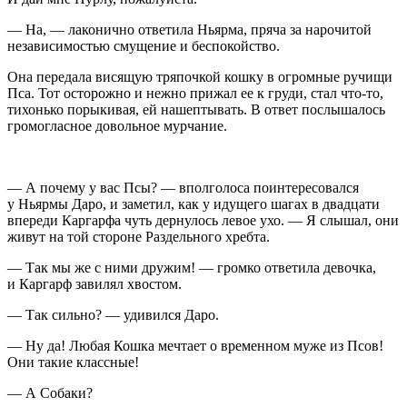
— На, — лаконично ответила Ньярма, пряча за нарочитой
независимостью смущение и беспокойство.
Она передала висящую тряпочкой кошку в огромные ручищи
Пса. Тот осторожно и нежно прижал ее к груди, стал что-то,
тихонько порыкивая, ей нашептывать. В ответ послышалось
громогласное довольное мурчание.
— А почему у вас Псы? — вполголоса поинтересовался
у Ньярмы Даро, и заметил, как у идущего шагах в двадцати
впереди Каргарфа чуть дернулось левое ухо. — Я слышал, они
живут на той стороне Раздельного хребта.
— Так мы же с ними дружим! — громко ответила девочка,
и Каргарф завилял хвостом.
— Так сильно? — удивился Даро.
— Ну да! Любая Кошка мечтает о временном муже из Псов!
Они такие классные!
— А Собаки?