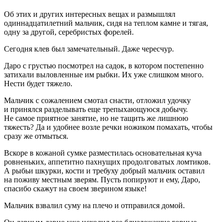
Об этих и других интересных вещах и размышлял
одиннадцат
илетн
ий мальчик, сидя на теплом камне и тягая,
одну за другой, серебристых форелей.
Сегодня клев был замечательный. Даже чересчур.
Даро с грустью посмотрел на садок, в котором постепенно
затихали выловленные им рыбки. Их уже слишком много.
Нести будет тяжело.
Мальчик с сожалением смотал снасти, отложил удочку
и принялся разделывать еще трепыхающуюся добычу.
Не самое приятное занятие, но не тащить же лишнюю
тяжесть? Да и удобнее возле речки ножиком помахать, чтобы
сразу же отмыться.
Вскоре в кожаной сумке разместилась основательная куча
ровненьких, аппетитно пахнущих продолговатых ломтиков.
А рыбьи шкурки, кости и требуху добрый мальчик оставил
на поживу местным зверям. Пусть попируют и ему, Даро,
спасибо скажут на своем зверином языке!
Мальчик взвалил суму на плечо и отправился домой.