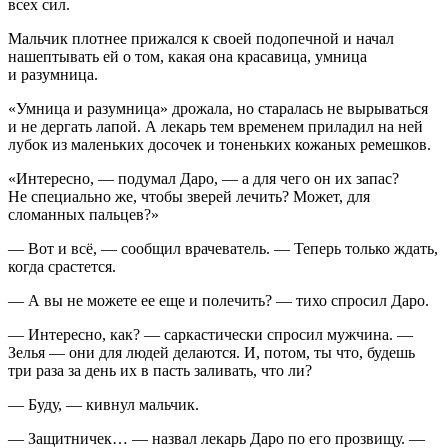
всех сил.
Мальчик плотнее прижался к своей подопечной и начал
нашептывать ей о том, какая она красавица, умница
и разумница.
«Умница и разумница» дрожала, но старалась не вырываться
и не дергать лапой. А лекарь тем временем приладил на ней
лубок из маленьких досочек и тоненьких кожаных ремешков.
«Интересно, — подумал Даро, — а для чего он их запас?
Не специально же, чтобы зверей лечить? Может, для
сломанных пальцев?»
— Вот и всё, — сообщил врачеватель. — Теперь только ждать,
когда срастется.
— А вы не можете ее еще и полечить? — тихо спросил Даро.
— Интересно, как? — саркастически спросил мужчина. —
Зелья — они для людей делаются. И, потом, ты что, будешь
три раза за день их в пасть заливать, что ли?
— Буду, — кивнул мальчик.
— Защитничек… — назвал лекарь Даро по его прозвищу. —