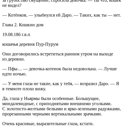
за грубостью смущение, спросила девочка. — Ты что, кошек
не видел?
— Котёнков, — улыбнулся ей Даро. — Таких, как ты — нет.
Глава 2. Кошкин дом
19.08.186 г.в.п
кошачья деревня Пур-Пурум
Они договорились встретиться ранним утром на выходе
из деревни.
— Пфы… — девочка-котенок была недовольна. — Лучше
идти ночью.
— У меня глаза не такие, как у тебя, — возразил Даро. — Я
в темноте плохо вижу.
Да, глаза у Ньярмы были особенные. Большущие,
миндалевидные, с приподнятыми внешними уголками.
С золотисто-желтыми белками и ярко-зелеными радужками,
прорезанными черными вертикальными зрачками.
Очень красивые, выразительные глаза, кстати.