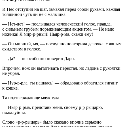
И Пёс отступил на шаг, замахал перед собой руками, каждая
толщиной чуть ли не с мальчика.
— Нет-нет! — послышался человеческий голос, правда,
с сильным грубым порыкивающим акцентом. — Не надо
ножика! Я мир-р-рный! Ньяр-р-ма, скажи ему!
— Он мирный, мя, — послушно повторила девочка, с явным
ехидством в голосе.
— Да? — не особенно поверил Даро.
Впрочем, нож он вытягивать перестал, но ладонь с рукоятки
не убрал.
— Нур-р-рла, ты нашлась! — обрадовано обратился гигант
к кошке.
Та подтверждающе мяукнула.
— Ньяр-р-рма, представь меня, своему р-р-рыцарю,
пожалуйста.
Слово «р-р-рыцарь» было сказано вполне серьезно