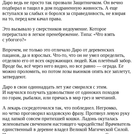
Даро ведь не просто так прозвали Защитничком. Он вечно
подбирал и тащил в дом подраненную живность. А еще
вступался за слабых и боролся за справедливость, не взирая
на то, перед кем качал права.
Это вызывало у сверстников недоумение. Которое
перерастало в легкое пренебрежение. Типа: «Что взять
с убогого?»
Впрочем, не только это отличало Даро от деревенских
пацанов, да и взрослых. Что-то, что он не умел определить,
отделяло его от всех окружающих людей. Как плетёный забор.
Вроде бы, всё через него видно, но все равно — ограда. Ее
можно проломить, но потом лозы вьюнков опять все заплетут,
затвердеют.
Даро в свои одиннадцать лет уже смирился с этим.
И научился получать удовольствие от одиноких походов
по горам, рыбалки, или прячась в мир грез и мечтаний.
А лекарь сосредоточился так, что побледнел. Негромко,
но четко проговорил колдовскую фразу. Протянул левую руку
над лапкой совсем притихшей кошки. Ладонь окуталась
зеленоватым свечением настоящего чародейства! Врачеватель
единственный в деревне владел Великой Магической Силой.