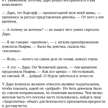
и с уважением, поэтому Даро решил воспринять его как
комплимент.
— Даро, это Каргарф — прошлогодний муж моей мамы, —
принялась за ритуал представления девочка. — От него у нее
щенёнок.
— А почему не котенок? — не нашел чего умнее спросить
Даро.
— Я же говорю: «щенёнок», — с легким пренебрежением
пояснила Ньярма. — Была бы девочка, сказала бы:
«кисанька».
— Ясно, — ничего на самом деле не поняв, кивнул отрок.
— А это — Даро. Он Человечий щенок, — тем временем
продолжила Ньярма. — Как все щенки — бестолковый,
но смелый. И… добрый. О Нурле заботился и лечил ее.
У Даро возникло желание отвесить малявке подзатыльник,
чтобы показать, какой он «добрый». Но бить девчонок было
ну совсем неправильным, по понятиям мальчика. Чем мелко-
женская часть его поселка часто пользовалась, найдя в лице
«Защитничка» объект для безопасного приложения вредности
и доставучести.