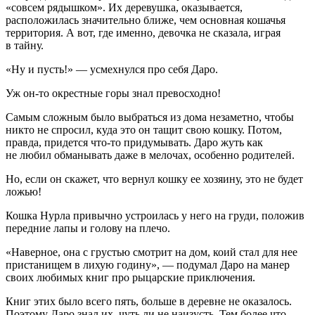
«совсем рядышком». Их деревушка, оказывается,
расположилась значительно ближе, чем основная кошачья
территория. А вот, где именно, девочка не сказала, играя
в тайну.
«Ну и пусть!» — усмехнулся про себя Даро.
Уж он-то окрестные горы знал превосходно!
Самым сложным было выбраться из дома незаметно, чтобы
никто не спросил, куда это он тащит свою кошку. Потом,
правда, придется что-то придумывать. Даро жуть как
не любил обманывать даже в мелочах, особенно родителей.
Но, если он скажет, что вернул кошку ее хозяину, это не будет
ложью!
Кошка Нурла привычно устроилась у него на груди, положив
передние лапы и голову на плечо.
«Наверное, она с грустью смотрит на дом, коий стал для нее
пристанищем в лихую годину», — подумал Даро на манер
своих любимых книг про рыцарские приключения.
Книг этих было всего пять, больше в деревне не оказалось.
Поэтому Даро знал их, чуть ли не наизусть. Тем более что