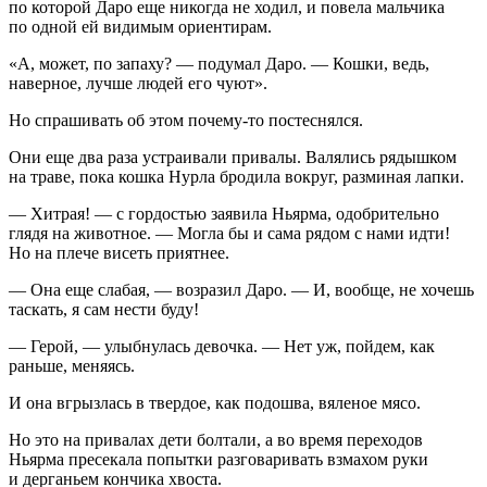
по которой Даро еще никогда не ходил, и повела мальчика
по одной ей видимым ориентирам.
«А, может, по запаху? — подумал Даро. — Кошки, ведь,
наверное, лучше людей его чуют».
Но спрашивать об этом почему-то постеснялся.
Они еще два раза устраивали привалы. Валялись рядышком
на траве, пока кошка Нурла бродила вокруг, разминая лапки.
— Хитрая! — с гордостью заявила Ньярма, одобрительно
глядя на животное. — Могла бы и сама рядом с нами идти!
Но на плече висеть приятнее.
— Она еще слабая, — возразил Даро. — И, вообще, не хочешь
таскать, я сам нести буду!
— Герой, — улыбнулась девочка. — Нет уж, пойдем, как
раньше, меняясь.
И она вгрызлась в твердое, как подошва, вяленое мясо.
Но это на привалах дети болтали, а во время переходов
Ньярма пресекала попытки разговаривать взмахом руки
и дерганьем кончика хвоста.