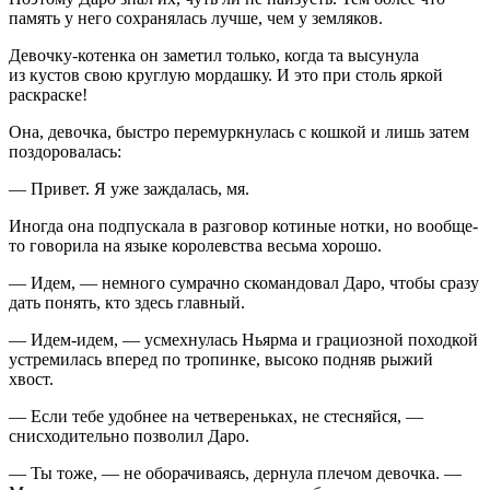
память у него сохранялась лучше, чем у земляков.
Девочку-котенка он заметил только, когда та высунула
из кустов свою круглую мордашку. И это при столь яркой
раскраске!
Она, девочка, быстро перемуркнулась с кошкой и лишь затем
поздоровалась:
— Привет. Я уже заждалась, мя.
Иногда она подпускала в разговор котиные нотки, но вообще-
то говорила на языке королевства весьма хорошо.
— Идем, — немного сумрачно скомандовал Даро, чтобы сразу
дать понять, кто здесь главный.
— Идем-идем, — усмехнулась Ньярма и грациозной походкой
устремилась вперед по тропинке, высоко подняв рыжий
хвост.
— Если тебе удобнее на четвереньках, не стесняйся, —
снисходительно позволил Даро.
— Ты тоже, — не оборачиваясь, дернула плечом девочка. —