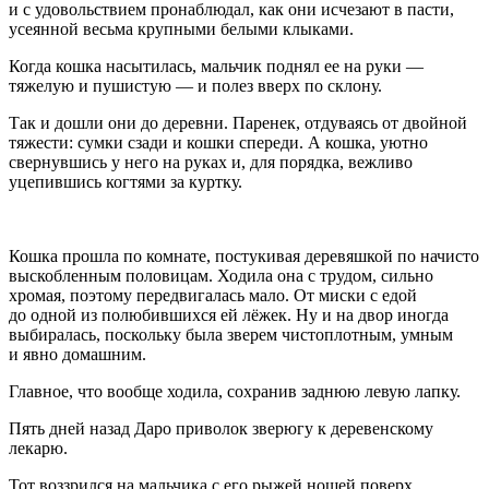
и с удовольствием пронаблюдал, как они исчезают в пасти,
усеянной весьма крупными белыми клыками.
Когда кошка насытилась, мальчик поднял ее на руки —
тяжелую и пушистую — и полез вверх по склону.
Так и дошли они до деревни. Паренек, отдуваясь от двойной
тяжести: сумки сзади и кошки спереди. А кошка, уютно
свернувшись у него на руках и, для порядка, вежливо
уцепившись когтями за куртку.
Кошка прошла по комнате, постукивая деревяшкой по начисто
выскобленным половицам. Ходила она с трудом, сильно
хромая, поэтому передвигалась мало. От миски с едой
до одной из полюбившихся ей лёжек. Ну и на двор иногда
выбиралась, поскольку была зверем чистоплотным, умным
и явно домашним.
Главное, что вообще ходила, сохранив заднюю левую лапку.
Пять дней назад Даро приволок зверюгу к деревенскому
лекарю.
Тот воззрился на мальчика с его рыжей ношей поверх