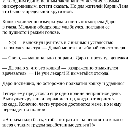
И то одним единственным заклинанием лечения. Самым
низкоуровневым, кстати сказать. Но для жителей Карди-Лана
это было запредельной крутизной.
Кошка удивленно взмуркнула и опять посмотрела Даро
в глаза. Мальчик ободряюще улыбнулся, погладил ее
по пушистой рыжей голове.
— Уф! — выдохнул целитель и с видимой усталостью
плюхнулся на стул. — Давай монеты и забирай своего зверя.
— Свою, — машинально поправил Даро и протянул денежки.
— Да знаю я, что это кошка! — раздраженно отмахнулся
врачеватель. — Не учи лекаря! И выметайся отсюда!
Даро поспешно, но осторожно подхватил кошку и удалился.
Теперь ему предстояло еще одно крайне неприятное дело.
Выслушать ругань и ворчание отца, когда тот вернется
из сада. Конечно, часть упреков достанется маме, но и ему
перепадет по полной.
«Это кем надо быть, чтобы потратить на непонятно какого
зверя с таким трудом заработанные деньги?!»