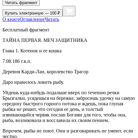
Читать фрагмент
Купить
электронную — 100 ₽
О книге
Оглавление
Читать
Бесплатный фрагмент
ТАЙНА ПЕРВАЯ. МЕЧ ЗАЩИТНИКА
Глава 1. Котенок и ее кошка
7.08.186 г.в.п.
Деревня Карди-Лан, королевство Трагор
Даро нравилось ловить рыбу.
Уйдешь куда-нибудь подальше вверх по течению речки
Брызгалки, усядешься на бережке, забросишь удочку на самую
середину быстрого горного потока и ждешь, пока глупая
рыбка не решит, что сегодня ее день, и толстый
извивающийся червяк послан Богами для того, чтобы она,
рыба, возликовала и восславила их своим пением.
Впрочем, рыбы не поют. Они и разговаривать не умеют, если
честно.