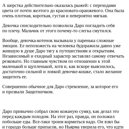
А шерстка действительно оказалась рыжей: с переходами
цвета от почти желтого до красновато-оранжевого. Она была
очень плотная, короткая, густая и невероятно мягкая.
Девочка снисходительно позволила Даро погладить себя
по плечу. Мальчик от этого почему-то слегка смутился.
Вообще, девочка-котенок вызывала у паренька сложные
эмоции. Ее непохожесть на человека будоражила давно уже
жившую в душе Даро тягу к путешествиям и открытиям.
Независимый и ехидный характер заставлял самому отвечать
резковато. Но главным чувством по отношении к этой
маленькой и щупленькой, хотя и, как вскоре выяснилось,
достаточно сильной и ловкой девочке-кошке, стало желание
защитить ее.
Совершенно обычное для Даро стремление, за которое его
и прозвали Защитничком.
Даро привычно собрал свою кожаную сумку, как делал это
перед каждым походом. На этот раз, правда, он положил
побольше еды. Все-таки троим кормиться надо. Он взял бы
и гораздо больше припасов, но Ньярма уверила его, что идти