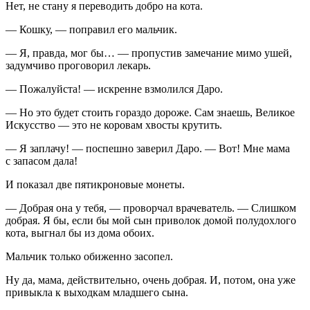
Нет, не стану я переводить добро на кота.
— Кошку, — поправил его мальчик.
— Я, правда, мог бы… — пропустив замечание мимо ушей,
задумчиво проговорил лекарь.
— Пожалуйста! — искренне взмолился Даро.
— Но это будет стоить гораздо дороже. Сам знаешь, Великое
Искусство — это не коровам хвосты крутить.
— Я заплачу! — поспешно заверил Даро. — Вот! Мне мама
с запасом дала!
И показал две пятикроновые монеты.
— Добрая она у тебя, — проворчал врачеватель. — Слишком
добрая. Я бы, если бы мой сын приволок домой полудохлого
кота, выгнал бы из дома обоих.
Мальчик только обиженно засопел.
Ну да, мама, действительно, очень добрая. И, потом, она уже
привыкла к выходкам младшего сына.