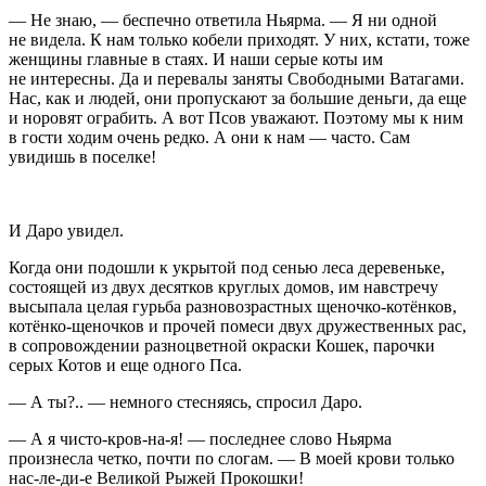
— Не знаю, — беспечно ответила Ньярма. — Я ни одной
не видела. К нам только кобели приходят. У них, кстати, тоже
женщины главные в стаях. И наши серые коты им
не интересны. Да и перевалы заняты Свободными Ватагами.
Нас, как и людей, они пропускают за большие деньги, да еще
и норовят ограбить. А вот Псов уважают. Поэтому мы к ним
в гости ходим очень редко. А они к нам — часто. Сам
увидишь в поселке!
И Даро увидел.
Когда они подошли к укрытой под сенью леса деревеньке,
состоящей из двух десятков круглых домов, им навстречу
высыпала целая гурьба разновозрастных щеночко-котёнков,
котёнко-щеночков и прочей помеси двух дружественных рас,
в сопровождении разноцветной окраски Кошек, парочки
серых Котов и еще одного Пса.
— А ты?.. — немного стесняясь, спросил Даро.
— А я чисто-кров-на-я! — последнее слово Ньярма
произнесла четко, почти по слогам. — В моей крови только
нас-ле-ди-е Великой Рыжей Прокошки!