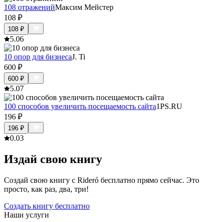
108 отражений
Максим Мейстер
108
₽
108
₽
5.0
6
10 опор для бизнеса
J. Ti
600
₽
600
₽
5.0
7
100 способов увеличить посещаемость сайта
1PS.RU
196
₽
196
₽
0.0
3
Издай свою книгу
Создай свою книгу с Rideró бесплатно прямо сейчас. Это
просто, как раз, два, три!
Создать книгу бесплатно
Наши услуги