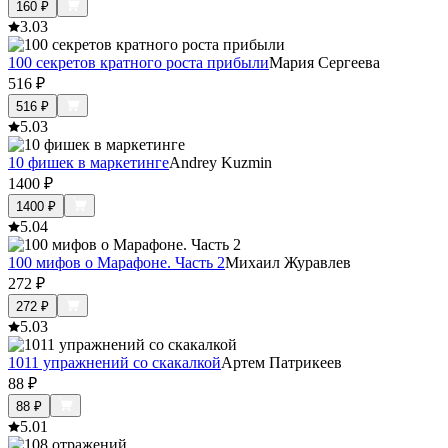
160
₽
3.0
3
100 секретов кратного роста прибыли
Мария Сергеева
516
₽
516
₽
5.0
3
10 фишек в маркетинге
Andrey Kuzmin
1400
₽
1400
₽
5.0
4
100 мифов о Марафоне. Часть 2
Михаил Журавлев
272
₽
272
₽
5.0
3
1011 упражнений со скакалкой
Артем Патрикеев
88
₽
88
₽
5.0
1