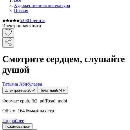
Все
Художественная литература
Поэзия
5.0
3
Оценить
Электронная книга
Смотрите сердцем, слушайте
душой
Татьяна Абибулаева
Электронная
20
₽
Печатная
674
₽
Формат:
epub, fb2, pdfRead, mobi
Объем:
164
бумажных стр.
Подробнее
Пожаловаться