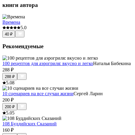
книги автора
Времена
5.0
40
₽
Рекомендуемые
100 рецептов для аэрогриля: вкусно и легко
Наталья Бибекина
288
₽
288
₽
5.0
8
10 сценариев на все случаи жизни
Сергей Ларин
200
₽
200
₽
5.0
5
108 Буддийских Сказаний
160
₽