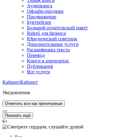
Тираж книги
Аудиокнига
Офлайн-продажи
Продвижение
Буктрейлер
Большой издательский пакет
Rideró для бизнеса
Юридический советник
Дополнительные услуги
Расшифровка текста
Перевод
Книги в аэропортах
Публикация
Все услуги
Кабинет
Кабинет
Уведомления
Отметить все как прочитанные
Показать ещё
6
+