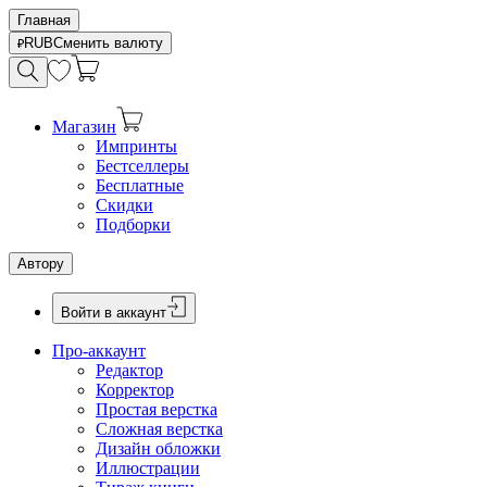
Главная
RUB
Сменить валюту
Магазин
Импринты
Бестселлеры
Бесплатные
Скидки
Подборки
Автору
Войти в аккаунт
Про-аккаунт
Редактор
Корректор
Простая верстка
Сложная верстка
Дизайн обложки
Иллюстрации