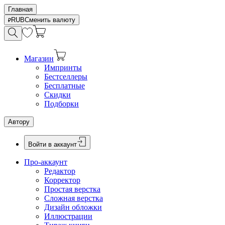
Главная
RUB
Сменить валюту
Магазин
Импринты
Бестселлеры
Бесплатные
Скидки
Подборки
Автору
Войти в аккаунт
Про-аккаунт
Редактор
Корректор
Простая верстка
Сложная верстка
Дизайн обложки
Иллюстрации