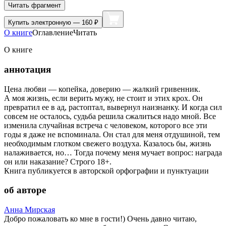
Читать фрагмент
Купить
электронную — 160 ₽
О книге
Оглавление
Читать
О книге
аннотация
Цена любви — копейка, доверию — жалкий гривенник.
А моя жизнь, если верить мужу, не стоит и этих крох. Он
превратил ее в ад, растоптал, вывернул наизнанку. И когда сил
совсем не осталось, судьба решила сжалиться надо мной. Все
изменила случайная встреча с человеком, которого все эти
годы я даже не вспоминала. Он стал для меня отдушиной, тем
необходимым глотком свежего воздуха. Казалось бы, жизнь
налаживается, но… Тогда почему меня мучает вопрос: награда
он или наказание? Строго 18+.
Книга публикуется в авторской орфографии и пунктуации
об авторе
Анна Мирская
Добро пожаловать ко мне в гости!) Очень давно читаю,