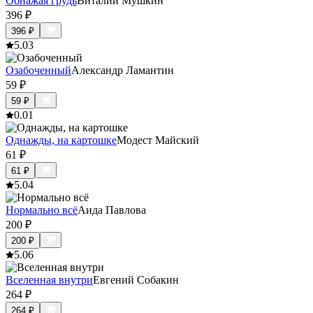
Обнажая грудь
Виталий Мушкин
396
₽
396
₽
5.0
3
Озабоченный
Александр Ламантин
59
₽
59
₽
0.0
1
Однажды, на картошке
Модест Майский
61
₽
61
₽
5.0
4
Нормально всё
Аида Павлова
200
₽
200
₽
5.0
6
Вселенная внутри
Евгений Собакин
264
₽
264
₽