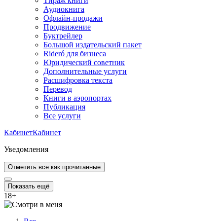
Тираж книги
Аудиокнига
Офлайн-продажи
Продвижение
Буктрейлер
Большой издательский пакет
Rideró для бизнеса
Юридический советник
Дополнительные услуги
Расшифровка текста
Перевод
Книги в аэропортах
Публикация
Все услуги
Кабинет
Кабинет
Уведомления
Отметить все как прочитанные
Показать ещё
18
+