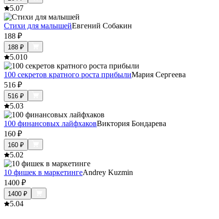
5.0
7
Стихи для малышей
Евгений Собакин
188
₽
188
₽
5.0
10
100 секретов кратного роста прибыли
Мария Сергеева
516
₽
516
₽
5.0
3
100 финансовых лайфхаков
Виктория Бондарева
160
₽
160
₽
5.0
2
10 фишек в маркетинге
Andrey Kuzmin
1400
₽
1400
₽
5.0
4