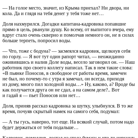
— На голое место, значит, из Крыма приехал? Ни двора, ни
кола. Да и глядя на тебя денег у тебя тоже нет…
Доля нахмурился. Догадки капитана-кадровика попавшие
прямо в цель, рванули душу. Ко всему, от выпитого вчера, ему
вдруг стало очень скверно и помолчав немного он, не в силах
больше терпеть, попросил воды.
— Что, тоже с бодуна? — засмеялся кадровик, щелкнув себя
по горлу. — Я вот тут один рапорт читал, — неожиданно
оживившись и налив Доле воды, весело заговорил он. — Наш
работник про своего коллегу написал. Так в нем такие слова:
«В пьянке Поносов, в свободное от работы время, замечен
не был, но почему-то с утра я замечал, он всегда, приходя
из дому, много пил холодной воды…» Ну, каково, а? Вроде бы
как получается друга он не сдал, а на самом деле?.. Вот
и гадай я — пьет Поносов или нет…
Доля, приняв рассказ кадровика за шутку, улыбнулся. В то же
время, почуяв скрытый намек на самого себя, подумал:
— А ты гусь, наверно, тот еще. На всякий случай, потом надо
будет держаться от тебя подальше…
Кадровик, помедлив, достал из стола бумагу и что-то черкнул: