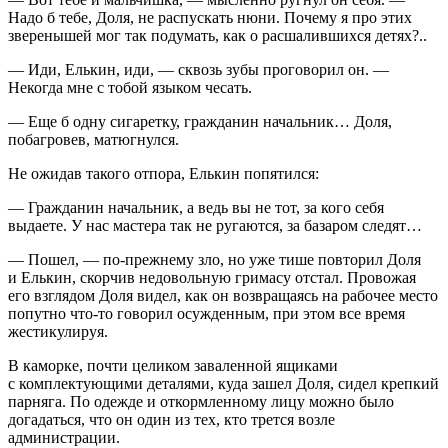
Надо б тебе, Доля, не распускать нюни. Почему я про этих
зверенышей мог так подумать, как о расшалившихся детях?..
— Иди, Елькин, иди, — сквозь зубы проговорил он. —
Некогда мне с тобой языком чесать.
— Еще б одну сигаретку, гражданин начальник… Доля,
побагровев, матюгнулся.
Не ожидав такого отпора, Елькин попятился:
— Гражданин начальник, а ведь вы не тот, за кого себя
выдаете. У нас мастера так не ругаются, за базаром следят…
— Пошел, — по-прежнему зло, но уже тише повторил Доля
и Елькин, скорчив недовольную гримасу отстал. Провожая
его взглядом Доля видел, как он возвращаясь на рабочее место
попутно что-то говорил осужденным, при этом все время
жестикулируя.
В каморке, почти целиком заваленной ящиками
с комплектующими деталями, куда зашел Доля, сидел крепкий
парняга. По одежде и откормленному лицу можно было
догадаться, что он один из тех, кто трется возле
администрации.