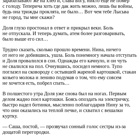
зарабатывают же на хлеб и, слава Богу, никто еще не помер
с голоду. Теперича хоть где дак жить можно, лишь бы войны,
будь она трижды проклята, не было… Вот чем тебе Лысьва
не город, ты мне скажи?
Доля глухо простонал в ответ и прикрыл веки. Боль
не отпускала. И теперь думать, атем более разговаривать,
было выше его сил…
Трудно сказать, сколько прошло времени. Нина, ничего
от него не добившись, ушла. Боль понемногу начала отступать
и Доля провалился в сон. Однажды его качнуло, и он чуть
не свалился на пол. Очнувшись, посидел немного. Тупо
поглазел на сковороду с остывшей жареной картошкой, стакан
козьего молока и лениво подумав о том, что ему совсем
не хочется есть, побрел спать…
В полшестого утра Доля уже снова был на ногах. Первым
делом жадно поел картошки. Боясь опоздать на электричку,
быстро надел ботинки, мысленно поблагодарив Нину за то,
что они оказались на теплой печке, и схватил с вешалки
куртку.
— Саша, постой, — прозвучал сонный голос сестры из-за
дощатой перегородки.