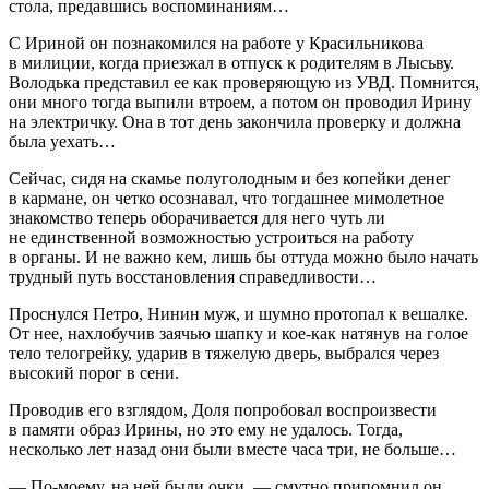
стола, предавшись воспоминаниям…
С Ириной он познакомился на работе у Красильникова
в милиции, когда приезжал в отпуск к родителям в Лысьву.
Володька представил ее как проверяющую из УВД. Помнится,
они много тогда выпили втроем, а потом он проводил Ирину
на электричку. Она в тот день закончила проверку и должна
была уехать…
Сейчас, сидя на скамье полуголодным и без копейки денег
в кармане, он четко осознавал, что тогдашнее мимолетное
знакомство теперь оборачивается для него чуть ли
не единственной возможностью устроиться на работу
в органы. И не важно кем, лишь бы оттуда можно было начать
трудный путь восстановления справедливости…
Проснулся Петро, Нинин муж, и шумно протопал к вешалке.
От нее, нахлобучив заячью шапку и кое-как натянув на голое
тело телогрейку, ударив в тяжелую дверь, выбрался через
высокий порог в сени.
Проводив его взглядом, Доля попробовал воспроизвести
в памяти образ Ирины, но это ему не удалось. Тогда,
несколько лет назад они были вместе часа три, не больше…
— По-моему, на ней были очки, — смутно припомнил он