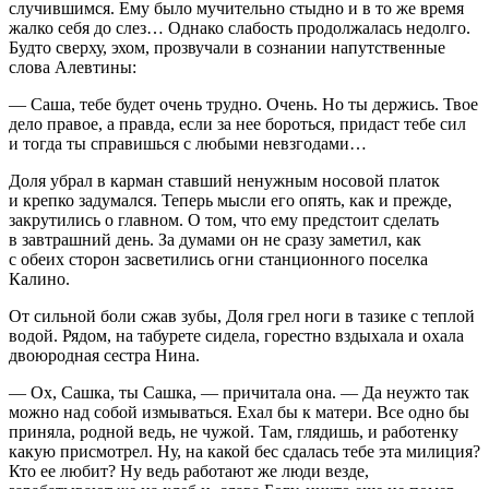
случившимся. Ему было мучительно стыдно и в то же время
жалко себя до слез… Однако слабость продолжалась недолго.
Будто сверху, эхом, прозвучали в сознании напутственные
слова Алевтины:
— Саша, тебе будет очень трудно. Очень. Но ты держись. Твое
дело правое, а правда, если за нее бороться, придаст тебе сил
и тогда ты справишься с любыми невзгодами…
Доля убрал в карман ставший ненужным носовой платок
и крепко задумался. Теперь мысли его опять, как и прежде,
закрутились о главном. О том, что ему предстоит сделать
в завтрашний день. За думами он не сразу заметил, как
с обеих сторон засветились огни станционного поселка
Калино.
От сильной боли сжав зубы, Доля грел ноги в тазике с теплой
водой. Рядом, на табурете сидела, горестно вздыхала и охала
двоюродная сестра Нина.
— Ох, Сашка, ты Сашка, — причитала она. — Да неужто так
можно над собой измываться. Ехал бы к матери. Все одно бы
приняла, родной ведь, не чужой. Там, глядишь, и работенку
какую присмотрел. Ну, на какой бес сдалась тебе эта милиция?
Кто ее любит? Ну ведь работают же люди везде,