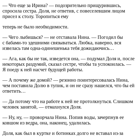
— Что еще за Ирина? — подозрительно прищурившись,
спросила сестра. Доля, не ответив, с повеселевшим лицом
присел к столу. Торопиться ему
теперь не было необходимости.
— Чего лыбишься? — не отставала Нина. — Погодил бы
с бабами-то здешними связываться. Любка, наверно, вся
извелась там одна-одинешенька тебя дожидаючись…
— Ага, как бы не так, изведется она, — подумал Доля и, после
некоторых раздумий, сказал сестре, чтобы та успокоилась. —
Я поеду к ней насчет будущей работы.
— А почему же домой? — резонно поинтересовалась Нина,
чем поставила Долю в тупик, и он не сразу нашелся, что бы ей
ответить…
— Да потому что на работе к ней не протолкнуться. Слишком
человек занятой, — отмахнулся Доля.
— Ну, ну, — проворчала Нина. Попив воды, зачерпнув ее
ковшом из ведра, она, наконец, удалилась.
Доля, как был в куртке и ботинках долго не вставал из-за