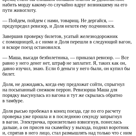
набить морду какому-то случайно вдруг возникшему на его
пути живоглоту.
— Пойдем, пойдем с нами, товарищ. Не дергайся, —
предупредил ревизор, и Доля нехотя ему подчинился.
Завершив проверку билетов, усатый железнодорожник
с помощницей, а с ними и Доля перешли в следующий вагон,
и вскоре поезд остановился.
— Маша, высади безбилетника, — приказал ревизор. — Все
равно у него денег нет, штраф не заплатит. Я, таких как он,
давно изучил, знаю. Если б деньги у него были, он купил бы
билет.
Доля, не дожидаясь, когда ему предложат сойти, спрыгнул
на посыпанный снежком перрон. Ревизорша Маша для
порядку высунулась из вагона и тут же скрылась обратно
в тамбуре.
Доля рысью пробежал в конец поезда, где по его расчету
проверка уже прошла и в последнюю секунду запрыгнул
в вагон. Электричка, пронзительно взвизгнув, понеслась
дальше, а он присев на скамейку у выхода, поднял воротник
и, спрятав в него лицо, стал размышлять над только что с ним