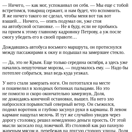
— Ничего, — как мог, успокаивал он себя. — Мы еще с тобой
встретимся, товарищ сержант, и нам будет, что вспомнить.
Я же ничего такого не сделал, чтобы меня вот так вот
взашей… Ничего, — опять подумал он, уже стоя
на автобусной остановке. — Не я буду, если не пробьюсь
на прием к этому главному кадровику Петрову, а уж после
смогу убедить его в своей правоте…
Дождавшись автобуса восьмого маршрута, он протиснулся
между пассажирами к окну и подышал на замерзшее стекло.
— Да, это не Крым. Еще только середина октября, а здесь уже
начались нешуточные морозы, — подумалось ему. — Надо бы
потеплее собраться, знал ведь куда уезжал.
У него стали замерзать ноги. Он потоптался на месте
и пошевелил в холодных ботинках пальцами. Но это
не помогло и скоро окончательно замерзнув, Доля,
не дожидаясь конечной остановки, вышел. На него зло
набросился порывистый северный ветер. Он съежился,
поднял воротник и глубоко засунул руки в карманы. В левом
кармане нащупал мелочь. И тут же случайно увидев через
дорогу столовку, решил немедленно деньги проесть. От этой
мысли засосало под ложечкой. Из столовой как раз пахнуло
жареным мясом и, перебежав на другую сторону улицы, Доля