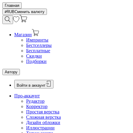
Главная
RUB
Сменить валюту
Магазин
Импринты
Бестселлеры
Бесплатные
Скидки
Подборки
Автору
Войти в аккаунт
Про-аккаунт
Редактор
Корректор
Простая верстка
Сложная верстка
Дизайн обложки
Иллюстрации