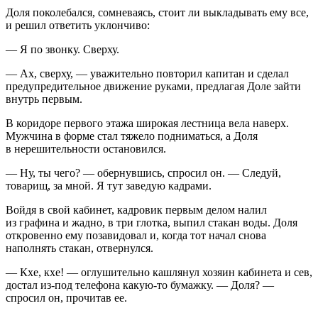
Доля поколебался, сомневаясь, стоит ли выкладывать ему все,
и решил ответить уклончиво:
— Я по звонку. Сверху.
— Ах, сверху, — уважительно повторил капитан и сделал
предупредительное движение руками, предлагая Доле зайти
внутрь первым.
В коридоре первого этажа широкая лестница вела наверх.
Мужчина в форме стал тяжело подниматься, а Доля
в нерешительности остановился.
— Ну, ты чего? — обернувшись, спросил он. — Следуй,
товарищ, за мной. Я тут заведую кадрами.
Войдя в свой кабинет, кадровик первым делом налил
из графина и жадно, в три глотка, выпил стакан воды. Доля
откровенно ему позавидовал и, когда тот начал снова
наполнять стакан, отвернулся.
— Кхе, кхе! — оглушительно кашлянул хозяин кабинета и сев,
достал из-под телефона какую-то бумажку. — Доля? —
спросил он, прочитав ее.