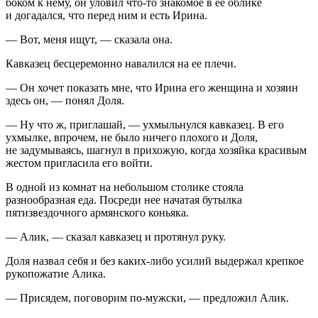
боком к нему, он уловил что-то знакомое в ее облике
и догадался, что перед ним и есть Ирина.
— Вот, меня ищут, — сказала она.
Кавказец бесцеремонно навалился на ее плечи.
— Он хочет показать мне, что Ирина его женщина и хозяин
здесь он, — понял Доля.
— Ну что ж, приглашай, — ухмыльнулся кавказец. В его
ухмылке, впрочем, не было ничего плохого и Доля,
не задумываясь, шагнул в прихожую, когда хозяйка красивым
жестом пригласила его войти.
В одной из комнат на небольшом столике стояла
разнообразная еда. Посреди нее начатая бутылка
пятизвездочного армянского коньяка.
— Алик, — сказал кавказец и протянул руку.
Доля назвал себя и без каких-либо усилий выдержал крепкое
рукопожатие Алика.
— Присядем, поговорим по-мужски, — предложил Алик.