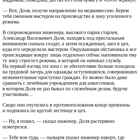
— Вот, Доля, получи направление на медкомиссию. Берем
тебя сменным мастером на производство в зону усиленного
режима.
В сопровождении инженера, высокого парня старлея,
Александр Васильевич Доля, находясь под пристальным
вниманием сначала солдат, а затем осужденных, шел в цех,
куда его определили мастером. Окружающая обстановка и все
происходящее вокруг лишь отдаленно сейчас напоминали ему
ту зону строгого режима, в которой он начинал службу.
На первый взгляд эта зона с ее обитателями больше походила
на трудовой лагерь для однажды оступившихся, совершивших
незначительные проступки граждан. Ее можно было даже
сравнить с лечебным учреждением для алкоголиков,
в котором Доля не раз бывал по служебным делам, будучи
участковым…
Скоро они очутились в противоположном конце промзоны
и поднялись по крутой лестнице в цех.
— Ну, я пошел, — сказал инженер. Доля растерянно
осмотрелся.
— Тебе вон туда, — пальцем указал инженер наверх, где