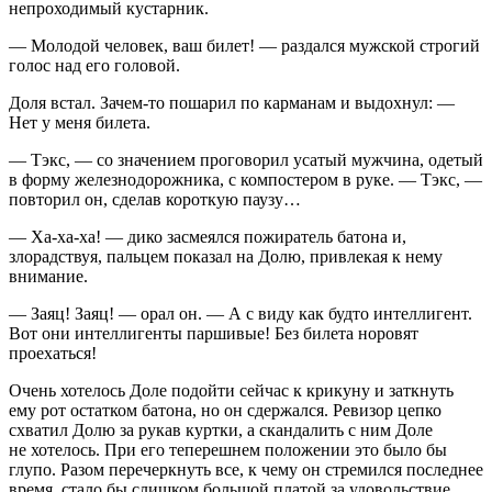
непроходимый кустарник.
— Молодой человек, ваш билет! — раздался мужской строгий
голос над его головой.
Доля встал. Зачем-то пошарил по карманам и выдохнул: —
Нет у меня билета.
— Тэкс, — со значением проговорил усатый мужчина, одетый
в форму железнодорожника, с компостером в руке. — Тэкс, —
повторил он, сделав короткую паузу…
— Ха-ха-ха! — дико засмеялся пожиратель батона и,
злорадствуя, пальцем показал на Долю, привлекая к нему
внимание.
— Заяц! Заяц! — орал он. — А с виду как будто интеллигент.
Вот они интеллигенты паршивые! Без билета норовят
проехаться!
Очень хотелось Доле подойти сейчас к крикуну и заткнуть
ему рот остатком батона, но он сдержался. Ревизор цепко
схватил Долю за рукав куртки, а скандалить с ним Доле
не хотелось. При его теперешнем положении это было бы
глупо. Разом перечеркнуть все, к чему он стремился последнее
время, стало бы слишком большой платой за удовольствие