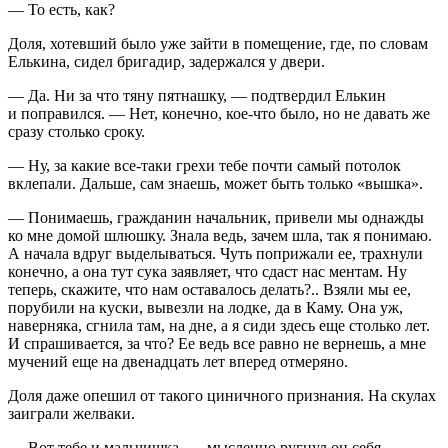
— То есть, как?
Доля, хотевший было уже зайти в помещение, где, по словам
Елькина, сидел бригадир, задержался у двери.
— Да. Ни за что тяну пятнашку, — подтвердил Елькин
и поправился. — Нет, конечно, кое-что было, но не давать же
сразу столько сроку.
— Ну, за какие все-таки грехи тебе почти самый потолок
вклепали. Дальше, сам знаешь, может быть только «вышка».
— Понимаешь, гражданин начальник, привели мы однажды
ко мне домой шлюшку. Знала ведь, зачем шла, так я понимаю.
А начала вдруг выделываться. Чуть поприжали ее, трахнули
конечно, а она тут сука заявляет, что сдаст нас ментам. Ну
теперь, скажите, что нам оставалось делать?.. Взяли мы ее,
порубили на куски, вывезли на лодке, да в Каму. Она уж,
наверняка, сгнила там, на дне, а я сиди здесь еще столько лет.
И спрашивается, за что? Ее ведь все равно не вернешь, а мне
мучений еще на двенадцать лет вперед отмеряно.
Доля даже опешил от такого циничного признания. На скулах
заиграли желваки.
— Вот тебе и мальчишка, — мысленно ругнул он себя. —