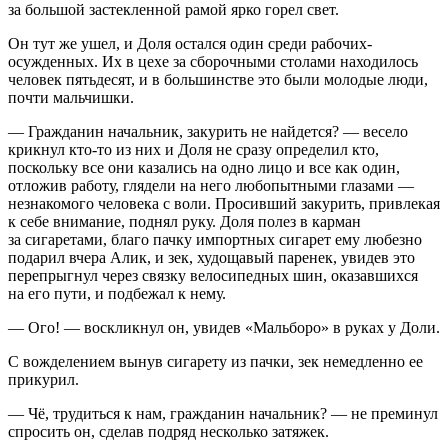
за большой застекленной рамой ярко горел свет.
Он тут же ушел, и Доля остался один среди рабочих-
осужденных. Их в цехе за сборочными столами находилось
человек пятьдесят, и в большинстве это были молодые люди,
почти мальчишки.
— Гражданин начальник, закурить не найдется? — весело
крикнул кто-то из них и Доля не сразу определил кто,
поскольку все они казались на одно лицо и все как один,
отложив работу, глядели на него любопытными глазами —
незнакомого человека с воли. Просивший закурить, привлекая
к себе внимание, поднял руку. Доля полез в карман
за сигаретами, благо пачку импортных сигарет ему любезно
подарил вчера Алик, и зек, худощавый паренек, увидев это
перепрыгнул через связку велосипедных шин, оказавшихся
на его пути, и подбежал к нему.
— Ого! — воскликнул он, увидев «Мальборо» в руках у Доли.
С вожделением вынув сигарету из пачки, зек немедленно ее
прикурил.
— Чё, трудиться к нам, гражданин начальник? — не преминул
спросить он, сделав подряд несколько затяжек.