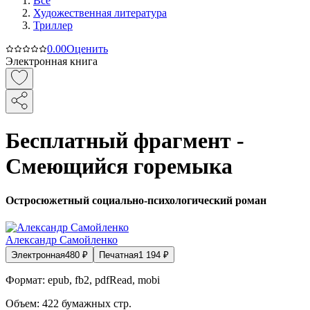
Все
Художественная литература
Триллер
0.0
0
Оценить
Электронная книга
Бесплатный фрагмент -
Смеющийся горемыка
Остросюжетный социально-психологический роман
Александр Самойленко
Электронная
480
₽
Печатная
1 194
₽
Формат:
epub, fb2, pdfRead, mobi
Объем:
422
бумажных стр.