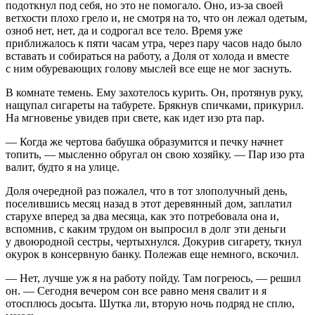
подоткнул под себя, но это не помогало. Оно, из-за своей
ветхости плохо грело и, не смотря на то, что он лежал одетым,
озноб нет, нет, да и содрогал все тело. Время уже
приближалось к пяти часам утра, через пару часов надо было
вставать и собираться на работу, а Доля от холода и вместе
с ним обуревающих голову мыслей все еще не мог заснуть.
В комнате темень. Ему захотелось курить. Он, протянув руку,
нащупал сигареты на табурете. Брякнув спичками, прикурил.
На мгновенье увидев при свете, как идет изо рта пар.
— Когда же чертова бабушка образумится и печку начнет
топить, — мысленно обругал он свою хозяйку. — Пар изо рта
валит, будто я на улице.
Доля очередной раз пожалел, что в тот злополучный день,
поселившись месяц назад в этот деревянный дом, заплатил
старухе вперед за два месяца, как это потребовала она и,
вспомнив, с каким трудом он выпросил в долг эти деньги
у двоюродной сестры, чертыхнулся. Докурив сигарету, ткнул
окурок в консервную банку. Полежав еще немного, вскочил.
— Нет, лучше уж я на работу пойду. Там погреюсь, — решил
он. — Сегодня вечером сон все равно меня свалит и я
отосплюсь досыта. Шутка ли, вторую ночь подряд не сплю,