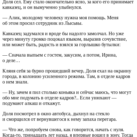
Доля сел. Ему стало окончательно ясно, за кого его принимает
кавказец, и он вымученно улыбнулся.
— Алик, молодому человеку нужна моя помощь. Меня
об этом просил сотрудник из Лысьвы.
Кавказец задумался и вроде бы надолго замолчал. Но уже
через минуту громко поцокал языком, выразив сочувствие,
или может быть, радость и взялся за горлышко бутылки:
— Сначала выпьем с гостем, закусим, а потом, Ирина,
о деле…
Кляня себя за бурно прошедший вечер, Доля ехал на окраину
города, в колонию усиленного режима. Там, в отделе кадров
о нем знали.
— Ну, зачем я пил столько коньяка и сейчас маюсь, что могут
обо мне подумать в отделе кадров?.. Если унюхают —
подумают алкаш и откажут.
Доля посмотрел в окно автобуса, дыхнул на стекло
и сморщился от вернувшегося к нему запаха перегара.
— Что же, попробуем снова, как говорится, начать с нуля.
Когда-то, тринадцать лет назад, я впервые вошел в зону. Тогда