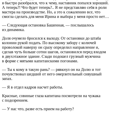
я быстро разобрался, что к чему, наставник попался хороший.
А теперь?! Что будет теперь?.. Я не представляю себя в роли
мастера на производстве. Но, а это к сожалению все, что
смогла сделать для меня Ирина и выбора у меня просто нет…
— Следующая остановка Башенная, — послышалось
из динамика.
Доля очумело бросился к выходу. От остановки до штаба
колонии рукой подать. По высокому забору с колючей
проволокой наверху он сразу определил направление и,
сделав чуть больше сотни шагов, остановился перед входом
в двухэтажное здание. Сзади подошел грузный мужчина
в форме с мятыми капитанскими погонами.
— Ты к кому в такую рань? — рявкнул он на Долю и тот
почувствовал шедший от него омерзительный сивушный
запах.
— Я в отдел кадров насчет работы.
Красные, совиные глаза капитана посмотрели на чужака
с подозрением.
— У нас что, разве есть прием на работу?