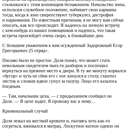
сталкивался с этим вопиющим беззаконием. Начальство зоны,
используя служебное положение, набивает свои карманы
тогда, когда в зоне свирепствуют туберкулез, дистрофия
и наркомания. По известным причинам, я не могу вам сейчас
описать, как все происходит. Я надеюсь на личную встречу
с кем-нибудь из ваших помощников и надеюсь, что такая
встреча произойдет очень скоро, в ближайшие дни.
С большим уважением к вам осужденный Задорожный Егор
Григорьевич 25 отряд».
Письмо было не простое. Доля понял, что может стать
невольным свидетелем чьих-то разборок и поспешил
вернуться на прежнее место к двери. В ту же минуту ворвался
«бугор» и чуть не сбив его с ног кинулся к столу, схватил
листок и сложив вдвое сунул за пазуху. Лицо его казалось
бледным.
— Там, начальник цеха, — с придыханием сообщил он
Доле. — В цехе ходит. Я провожу вас к нему…
Криминальный случай
Доля лежал на жесткой кровати и, пытаясь хоть как-то
согреться, вжимался в матрац. Лоскутное ватное одеяло он