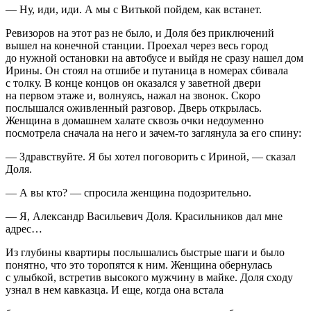
— Ну, иди, иди. А мы с Витькой пойдем, как встанет.
Ревизоров на этот раз не было, и Доля без приключений
вышел на конечной станции. Проехал через весь город
до нужной остановки на автобусе и выйдя не сразу нашел дом
Ирины. Он стоял на отшибе и путаница в номерах сбивала
с толку. В конце концов он оказался у заветной двери
на первом этаже и, волнуясь, нажал на звонок. Скоро
послышался оживленный разговор. Дверь открылась.
Женщина в домашнем халате сквозь очки недоуменно
посмотрела сначала на него и зачем-то заглянула за его спину:
— Здравствуйте. Я бы хотел поговорить с Ириной, — сказал
Доля.
— А вы кто? — спросила женщина подозрительно.
— Я, Александр Васильевич Доля. Красильников дал мне
адрес…
Из глубины квартиры послышались быстрые шаги и было
понятно, что это торопятся к ним. Женщина обернулась
с улыбкой, встретив высокого мужчину в майке. Доля сходу
узнал в нем кавказца. И еще, когда она встала