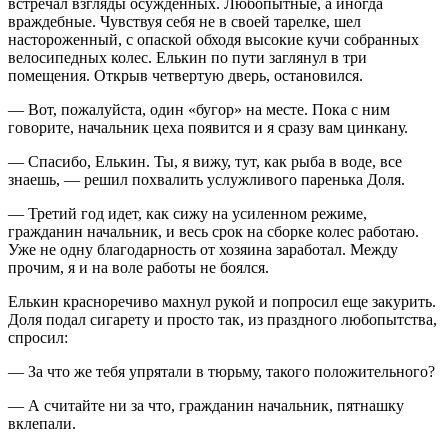
встречал взгляды осужденных. Любопытные, а иногда
враждебные. Чувствуя себя не в своей тарелке, шел
настороженный, с опаской обходя высокие кучи собранных
велосипедных колес. Елькин по пути заглянул в три
помещения. Открыв четвертую дверь, остановился.
— Вот, пожалуйста, один «бугор» на месте. Пока с ним
говорите, начальник цеха появится и я сразу вам цинкану.
— Спасибо, Елькин. Ты, я вижу, тут, как рыба в воде, все
знаешь, — решил похвалить услужливого паренька Доля.
— Третий год идет, как сижу на усиленном режиме,
гражданин начальник, и весь срок на сборке колес работаю.
Уже не одну благодарность от хозяина заработал. Между
прочим, я и на воле работы не боялся.
Елькин красноречиво махнул рукой и попросил еще закурить.
Доля подал сигарету и просто так, из праздного любопытства,
спросил:
— За что же тебя упрятали в тюрьму, такого положительного?
— А считайте ни за что, гражданин начальник, пятнашку
вклепали.