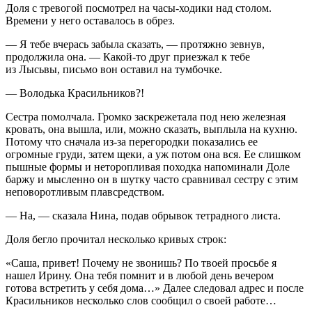
Доля с тревогой посмотрел на часы-ходики над столом.
Времени у него оставалось в обрез.
— Я тебе вчерась забыла сказать, — протяжно зевнув,
продолжила она. — Какой-то друг приезжал к тебе
из Лысьвы, письмо вон оставил на тумбочке.
— Володька Красильников?!
Сестра помолчала. Громко заскрежетала под нею железная
кровать, она вышла, или, можно сказать, выплыла на кухню.
Потому что сначала из-за перегородки показались ее
огромные груди, затем щеки, а уж потом она вся. Ее слишком
пышные формы и неторопливая походка напоминали Доле
баржу и мысленно он в шутку часто сравнивал сестру с этим
неповоротливым плавсредством.
— На, — сказала Нина, подав обрывок тетрадного листа.
Доля бегло прочитал несколько кривых строк:
«Саша, привет! Почему не звонишь? По твоей просьбе я
нашел Ирину. Она тебя помнит и в любой день вечером
готова встретить у себя дома…» Далее следовал адрес и после
Красильников несколько слов сообщил о своей работе…