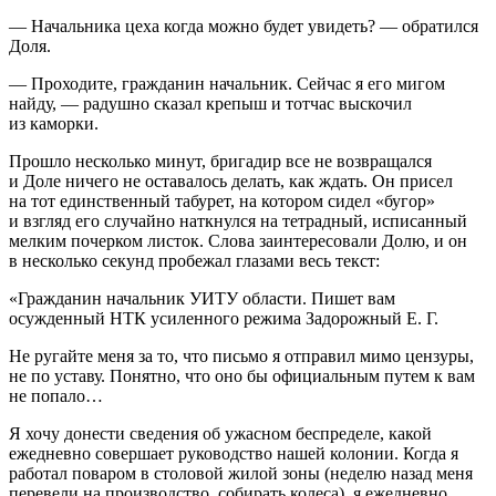
— Начальника цеха когда можно будет увидеть? — обратился
Доля.
— Проходите, гражданин начальник. Сейчас я его мигом
найду, — радушно сказал крепыш и тотчас выскочил
из каморки.
Прошло несколько минут, бригадир все не возвращался
и Доле ничего не оставалось делать, как ждать. Он присел
на тот единственный табурет, на котором сидел «бугор»
и взгляд его случайно наткнулся на тетрадный, исписанный
мелким почерком листок. Слова заинтересовали Долю, и он
в несколько секунд пробежал глазами весь текст:
«Гражданин начальник УИТУ области. Пишет вам
осужденный НТК усиленного режима Задорожный Е. Г.
Не ругайте меня за то, что письмо я отправил мимо цензуры,
не по уставу. Понятно, что оно бы официальным путем к вам
не попало…
Я хочу донести сведения об ужасном беспределе, какой
ежедневно совершает руководство нашей колонии. Когда я
работал поваром в столовой жилой зоны (неделю назад меня
перевели на производство, собирать колеса), я ежедневно