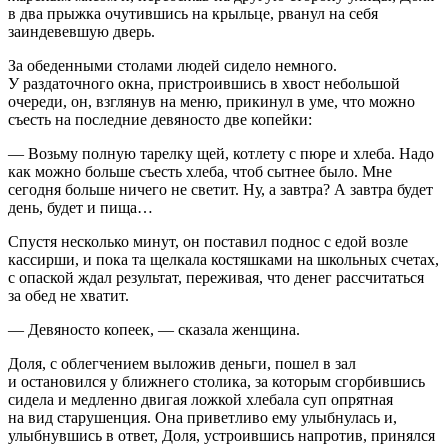
в два прыжка очутившись на крыльце, рванул на себя
заиндевевшую дверь.
За обеденными столами людей сидело немного.
У раздаточного окна, пристроившись в хвост небольшой
очереди, он, взглянув на меню, прикинул в уме, что можно
съесть на последние девяносто две копейки:
— Возьму полную тарелку щей, котлету с пюре и хлеба. Надо
как можно больше съесть хлеба, чтоб сытнее было. Мне
сегодня больше ничего не светит. Ну, а завтра? А завтра будет
день, будет и пища…
Спустя несколько минут, он поставил поднос с едой возле
кассирши, и пока та щелкала костяшками на школьных счетах,
с опаской ждал результат, переживая, что денег рассчитаться
за обед не хватит.
— Девяносто копеек, — сказала женщина.
Доля, с облегчением выложив деньги, пошел в зал
и остановился у ближнего столика, за которым сгорбившись
сидела и медленно двигая ложкой хлебала суп опрятная
на вид старушенция. Она приветливо ему улыбнулась и,
улыбнувшись в ответ, Доля, устроившись напротив, принялся