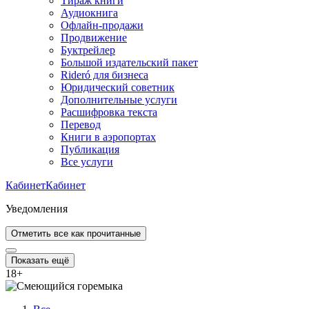
Тираж книги
Аудиокнига
Офлайн-продажи
Продвижение
Буктрейлер
Большой издательский пакет
Rideró для бизнеса
Юридический советник
Дополнительные услуги
Расшифровка текста
Перевод
Книги в аэропортах
Публикация
Все услуги
Кабинет
Кабинет
Уведомления
Отметить все как прочитанные
Показать ещё
18
+