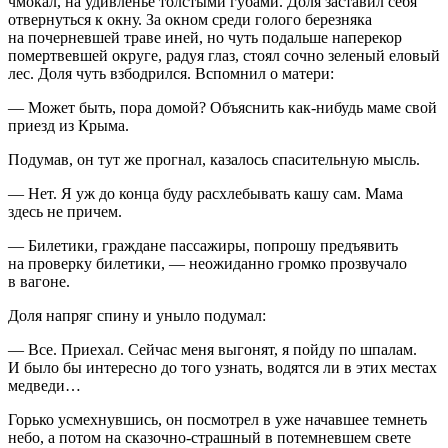
чмокал, на удивленье толстыми губами. Доля заставил себя
отвернуться к окну. За окном среди голого березняка
на почерневшей траве иней, но чуть подальше наперекор
помертвевшей округе, радуя глаз, стоял сочно зеленый еловый
лес. Доля чуть взбодрился. Вспомнил о матери:
— Может быть, пора домой? Объяснить как-нибудь маме свой
приезд из Крыма.
Подумав, он тут же прогнал, казалось спасительную мысль.
— Нет. Я уж до конца буду расхлебывать кашу сам. Мама
здесь не причем.
— Билетики, граждане пассажиры, попрошу предъявить
на проверку билетики, — неожиданно громко прозвучало
в вагоне.
Доля напряг спину и уныло подумал:
— Все. Приехал. Сейчас меня выгонят, я пойду по шпалам.
И было бы интересно до того узнать, водятся ли в этих местах
медведи…
Горько усмехнувшись, он посмотрел в уже начавшее темнеть
небо, а потом на сказочно-страшный в потемневшем свете