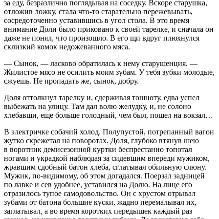
за еду, безразлично поглядывая на соседку. Вскоре старушка,
отложив ложку, стала что-то старательно пережевывать,
сосредоточенно уставившись в угол стола. В это время
внимание Доли было приковано к своей тарелке, и сначала он
даже не понял, что произошло. В его щи вдруг плюхнулся
склизкий комок недожеванного мяса.
— Сынок, — ласково обратилась к нему старушенция. —
Жилистое мясо не осилить моим зубам. У тебя зубки молодые,
сжуешь. Не пропадать же, сынок, добру.
Доля оттолкнул тарелку и, сдерживая тошноту, едва успел
выбежать на улицу. Там дал волю желудку, и, не солоно
хлебавши, еще больше голодный, чем был, пошел на вокзал…
В электричке собачий холод. Полупустой, потрепанный вагон
жутко скрежетал на поворотах. Доля, глубоко втянув шею
в воротник демисезонной куртки беспрестанно топотал
ногами и украдкой наблюдая за сидевшим впереди мужиком,
жравшим сдобный батон хлеба, сглатывал обильную слюну.
Мужик, по-видимому, об этом догадался. Поерзал задницей
по лавке и сев удобнее, уставился на Долю. На лице его
отразилось тупое самодовольство. Он с хрустом отрывал
зубами от батона большие куски, жадно перемалывал их,
заглатывал, а во время коротких передышек каждый раз