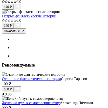
0.0
140
₽
Острые фантастические истории
0.0
140
₽
Показать ещё
Рекомендуемые
Отличные фантастические истории
Сергей Тарасов
100
₽
100
₽
0.0
0
Женский путь к самосовершенству
Александр Чичулин
200
₽