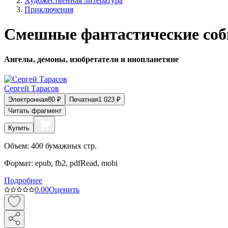
Художественная литература
Приключения
Смешные фантастические со
Ангелы, демоны, изобретатели и инопланетяне
Сергей Тарасов
Электронная
80
₽
Печатная
1 023
₽
Читать фрагмент
Купить
Объем:
400
бумажных стр.
Формат:
epub, fb2, pdfRead, mobi
Подробнее
0.0
0
Оценить