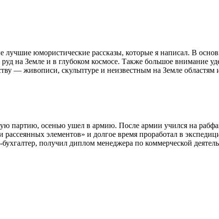
е лучшие юмористические рассказы, которые я написал. В осно
руд на Земле и в глубоком космосе. Также большое внимание уде
сству — живописи, скульптуре и неизвестным на Земле областям
ную партию, осенью ушел в армию. После армии учился на рабфак
и рассеянных элементов» и долгое время проработал в экспедиц
бухгалтер, получил диплом менеджера по коммерческой деятель