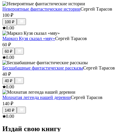
Невероятные фантастические истории
Сергей Тарасов
100
₽
100
₽
0.0
0
Маркиз Кузя сказал «мяу»
Сергей Тарасов
60
₽
60
₽
0.0
0
Бесшабашные фантастические рассказы
Сергей Тарасов
40
₽
40
₽
0.0
0
Мохнатая легенда нашей деревни
Сергей Тарасов
140
₽
140
₽
0.0
0
Издай свою книгу