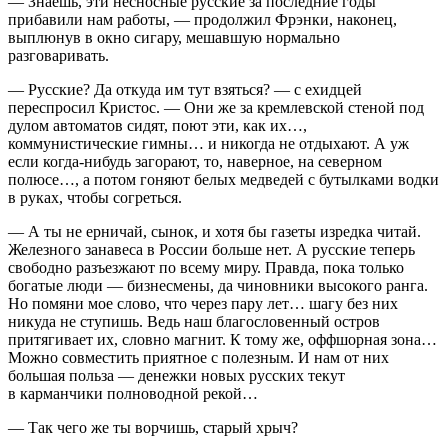
— Знаешь, эти несносные русские за последние годы
прибавили нам работы, — продолжил Фрэнки, наконец,
выплюнув в окно
сигар
у, мешавшую нормально
разговаривать.
— Русские? Да откуда им тут взяться? — с ехидцей
переспросил Кристос. — Они же за кремлевской стеной под
дулом автоматов сидят, поют эти, как их…,
коммунистические гимны… и никогда не отдыхают. А уж
если когда-нибудь загорают, то, наверное, на северном
полюсе…, а потом гоняют белых медведей с бутылками водки
в руках, чтобы согреться.
— А ты не ерничай, сынок, и хотя бы газеты изредка читай.
Железного занавеса в
Росси
и больше нет. А русские теперь
свободно разъезжают по всему миру. Правда, пока только
богатые люди — бизнесмены, да чиновники высокого ранга.
Но помяни мое слово, что через пару лет… шагу без них
никуда не ступишь. Ведь наш благословенный остров
притягивает их, словно магнит. К тому же, оффшорная зона…
Можно совместить приятное с полезным. И нам от них
большая польза — денежки новых русских текут
в карманчики полноводной рекой…
— Так чего же ты ворчишь, старый хрыч?