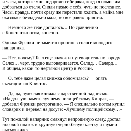
и часы, которые мне подарили сибиряки, когда я помог им
добраться до отеля. Сняли прямо с себя, чуть не последнее.
Часы, правда, почти сразу же перестали ходить, а майка мне
оказалась безнадежно мала, но все равно приятно.
— Немного же тебе досталось… По сравнению
с Константиносом, конечно.
Однако Фрэнки не заметил иронию в голосе молодого
напарника.
— Нет, почему? Был еще значок и путеводитель по городу
Салех… черт, трудно выговаривается. Салид… Салард…
В общем, какой-то нефтяной центр в
Росси
и.
— О, тебе даже целая книжка обломилась? — опять
съехидничал Кристос.
— Да, да, чудесная книжка с дарственной надписью:
«На долгую память лучшему полицейскому Кипра», —
добавил Фрэнки растроганно. — Я специально потом купил
словарик и перевел на досуге: «Лучшему полицейскому…»
Тут пожилой напарник смахнул непрошеную слезу, достал
носовой платок в крупную черно-белую клетку и шумно
высморкался.