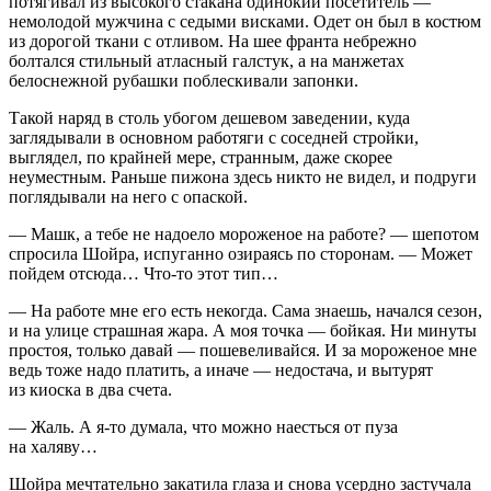
потягивал из высокого стакана одинокий посетитель —
немолодой мужчина с седыми висками. Одет он был в костюм
из дорогой ткани с отливом. На шее франта небрежно
болтался стильный атласный галстук, а на манжетах
белоснежной рубашки поблескивали запонки.
Такой наряд в столь убогом дешевом заведении, куда
заглядывали в основном работяги с соседней стройки,
выглядел, по крайней мере, странным, даже скорее
неуместным. Раньше пижона здесь никто не видел, и подруги
поглядывали на него с опаской.
— Машк, а тебе не надоело мороженое на работе? — шепотом
спросила Шойра, испуганно озираясь по сторонам. — Может
пойдем отсюда… Что-то этот тип…
— На работе мне его есть некогда. Сама знаешь, начался сезон,
и на улице страшная жара. А моя точка — бойкая. Ни минуты
простоя, только давай — пошевеливайся. И за мороженое мне
ведь тоже надо платить, а иначе — недостача, и вытурят
из киоска в два счета.
— Жаль. А я-то думала, что можно наесться от пуза
на халяву…
Шойра мечтательно закатила глаза и снова усердно застучала