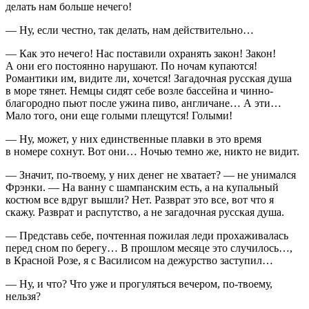
делать нам больше нечего!
— Ну, если честно, так делать, нам действительно…
— Как это нечего! Нас поставили охранять закон! Закон!
А они его постоянно нарушают. По ночам купаются!
Романтики им, видите ли, хочется! Загадочная русская душа
в море тянет. Немцы сидят себе возле бассейна и чинно-
благородно пьют после ужина
пиво
, англичане… А эти…
Мало того, они еще голыми плещутся! Голыми!
— Ну, может, у них единственные плавки в это время
в номере сохнут. Вот они… Ночью темно же, никто не видит.
— Значит, по-твоему, у них денег не хватает? — не унимался
Фрэнки. — На ванну с
шампанск
им есть, а на купальный
костюм все вдруг вышли? Нет.
Разврат
это все, вот что я
скажу.
Разврат
и распутство, а не загадочная русская душа.
— Представь себе, почтенная пожилая леди прохаживалась
перед сном по берегу… В прошлом месяце это случилось…,
в Красной Розе, я с Василисом на дежурство заступил…
— Ну, и что? Что уже и прогуляться вечером, по-твоему,
нельзя?