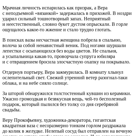
Мрачная личность испарилась как призрак, а Вера
с неподъемной «вязанкой» задержалась в прихожей. В ноздри
ударил сильный тошнотворный запах. Неприятный
и неестественный, словно букет дустом опрыскали. В горле
ощущалось какое-то жжение и стало трудно глотать.
В поисках вазы несчастная женщина побрела в спальню,
волоча за собой ненавистный веник. Под ногами шуршали
лепестки с осыпающихся без воды цветов. Не спальня,
а усыпальница какая-то, проворчала супруга юбиляра
и с отвращением бросила злосчастную охапку на покрывало.
Отдернув портьеру, Вера зажмурилась. В комнату хлынул
ослепительный свет. Свежий утренний ветер разогнал-таки
облака, и на небе сияло солнце.
За шторой обнаружился толстостенный кувшин из керамики.
Ужасно громоздкая и безвкусная вещь, чей-то бесполезный
подарок, который пылился без толку со дня серебряной
свадьбы.
Веру Прокофьевну, художника-декоратора, гигантская
квадратная ваза с несоразмерно тонким горлом раздражала
до колик в желудке. Нелепый сосуд был отправлен на вечную