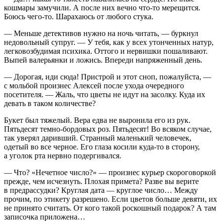
кошмары замучили. А после них вечно что-то мерещится.
Боюсь чего-то. Шарахаюсь от любого стука.
— Меньше детективов нужно на ночь читать, — буркнул
недовольный супруг. — У тебя, как у всех утонченных натур,
легковозбудимая психика. Оттого и нервишки пошаливают.
Выпей валерьянки и ложись. Впереди напряженный день.
— Дорогая, иди сюда! Пристрой и этот сноп, пожалуйста, —
с мольбой произнес Алексей после ухода очередного
посетителя. — Жаль, что цветы не идут на засолку. Куда их
девать в таком количестве?
Букет был тяжелый. Вера едва не выронила его из рук.
Пятьдесят темно-бордовых роз. Пятьдесят! Во всяком случае,
так уверял даривший. Странный маленький человечек,
одетый во все черное. Его глаза косили куда-то в сторону,
а уголок рта нервно подергивался.
— Что? «Нечетное число?» — произнес курьер скороговоркой
прежде, чем исчезнуть. Плохая примета? Разве вы верите
в предрассудки? Круглая дата — круглое число… Между
прочим, по этикету разрешено. Если цветов больше девяти, их
не принято считать. От кого такой роскошный подарок? А там
записочка приложена…