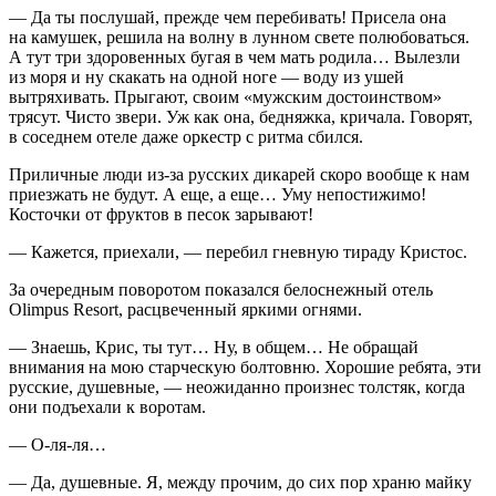
— Да ты послушай, прежде чем перебивать! Присела она
на камушек, решила на волну в лунном свете полюбоваться.
А тут три здоровенных бугая в чем мать родила… Вылезли
из моря и ну скакать на одной ноге — воду из ушей
вытряхивать. Прыгают, своим «мужским достоинством»
трясут. Чисто звери. Уж как она, бедняжка, кричала. Говорят,
в соседнем отеле даже оркестр с ритма сбился.
Приличные люди из-за русских дикарей скоро вообще к нам
приезжать не будут. А еще, а еще… Уму непостижимо!
Косточки от фруктов в песок зарывают!
— Кажется, приехали, — перебил гневную тираду Кристос.
За очередным поворотом показался белоснежный отель
Olimpus Resort, расцвеченный яркими огнями.
— Знаешь, Крис, ты тут… Ну, в общем… Не обращай
внимания на мою старческую болтовню. Хорошие ребята, эти
русские, душевные, — неожиданно произнес толстяк, когда
они подъехали к воротам.
— О-ля-ля…
— Да, душевные. Я, между прочим, до сих пор храню майку