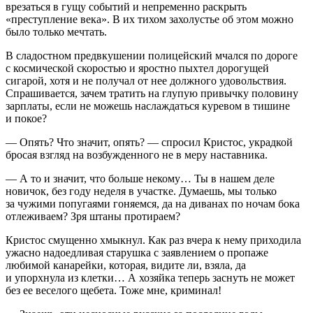
врезаться в гущу событий и непременно раскрыть
«преступление века». В их тихом захолустье об этом можно
было только мечтать.
В сладостном предвкушении полицейский мчался по дороге
с космической скоростью и яростно пыхтел дорогущей
сигар
ой, хотя и не получал от нее должного удовольствия.
Спрашивается, зачем тратить на глупую привычку половину
зарплаты, если не можешь наслаждаться куревом в тишине
и покое?
— Опять? Что значит, опять? — спросил Кристос, украдкой
бросая взгляд на возбужденного не в меру наставника.
— А то и значит, что больше некому… Ты в нашем деле
новичок, без году неделя в участке. Думаешь, мы только
за чужими попугаями гоняемся, да на диванах по ночам бока
отлеживаем? Зря штаны протираем?
Кристос смущенно хмыкнул. Как раз вчера к нему приходила
ужасно надоедливая старушка с заявлением о пропаже
любимой канарейки, которая, видите ли, взяла, да
и упорхнула из клетки… А хозяйка теперь заснуть не может
без ее веселого щ
ебет
а. Тоже мне, криминал!