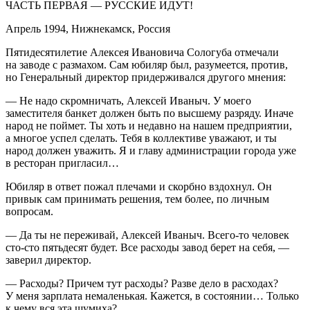
ЧАСТЬ ПЕРВАЯ — РУССКИЕ ИДУТ!
Апрель 1994, Нижнекамск,
Росси
я
Пятидесятилетие Алексея Ивановича Сологуба отмечали
на заводе с размахом. Сам юбиляр был, разумеется, против,
но Генеральный директор придерживался другого мнения:
— Не надо скромничать, Алексей Иваныч. У моего
заместителя банкет должен быть по высшему разряду. Иначе
народ не поймет. Ты хоть и недавно на нашем предприятии,
а многое успел сделать. Тебя в коллективе уважают, и ты
народ должен уважить. Я и главу администрации города уже
в ресторан пригласил…
Юбиляр в ответ пожал плечами и скорбно вздохнул. Он
привык сам принимать решения, тем более, по личным
вопросам.
— Да ты не переживай, Алексей Иваныч. Всего-то человек
сто-сто пятьдесят будет. Все расходы завод берет на себя, —
заверил директор.
— Расходы? Причем тут расходы? Разве дело в расходах?
У меня зарплата немаленькая. Кажется, в состоянии… Только
к чему вся эта шумиха?