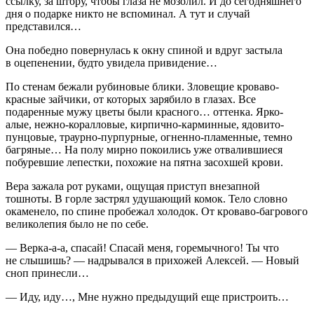
ссылку, за штору, чтобы глаза не мозолил. И до сегодняшнего
дня о подарке никто не вспоминал. А тут и случай
представился…
Она победно повернулась к окну спиной и вдруг застыла
в оцепенении, будто увидела привидение…
По стенам бежали рубиновые блики. Зловещие кроваво-
красные зайчики, от которых зарябило в глазах. Все
подаренные мужу цветы были красного… оттенка. Ярко-
алые, нежно-коралловые, кирпично-карминные, ядовито-
пунцовые, траурно-пурпурные, огненно-пламенные, темно
багряные… На полу мирно покоились уже отвалившиеся
побуревшие лепестки, похожие на пятна засохшей крови.
Вера зажала рот руками, ощущая приступ внезапной
тошноты. В горле застрял удушающий комок. Тело словно
окаменело, по спине пробежал холодок. От кроваво-багрового
великолепия было не по себе.
— Верка-а-а, спасай! Спасай меня, горемычного! Ты что
не слышишь? — надрывался в прихожей Алексей. — Новый
сноп принесли…
— Иду, иду…, Мне нужно предыдущий еще пристроить…