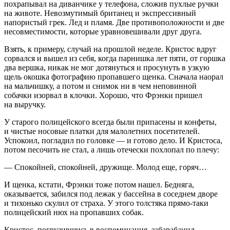
похрапывал на диванчике у телефона, сложив пухлые ручки
на животе. Невозмутимый британец и экспрессивный
напористый грек. Лед и пламя. Две противоположности и две
несовместимости, которые уравновешивали друг друга.
Взять, к примеру, случай на прошлой неделе. Кристос вдруг
сорвался и вышел из себя, когда парнишка лет пяти, от горшка
два вершка, никак не мог дотянуться и просунуть в узкую
щель окошка фотографию пропавшего щенка. Сначала наорал
на мальчишку, а потом и снимок ни в чем неповинной
собачки изорвал в клочки. Хорошо, что Фрэнки пришел
на выручку.
У старого полицейского всегда были припасены и конфеты,
и чистые носовые платки для
малолетн
их посетителей.
Успокоил, погладил по головке — и готово дело. И Кристоса,
потом песочить не стал, а лишь отечески похлопал по плечу:
— Спокойней, спокойней, дружище. Молод еще, горяч…
И щенка, кстати, Фрэнки тоже потом нашел. Бедняга,
оказывается, забился под лежак у бассейна в соседнем дворе
и тихонько скулил от страха. У этого толстяка прямо-таки
полицейский нюх на пропавших собак.
Кристос, погрузившись в воспоминания, забарабанил