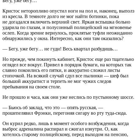
Бегу, уже бегу…
Кристос неторопливо опустил ноги на пол и, наконец, выполз
из кресла. В темноте долго не мог найти ботинки, пока
не догадался включить верхний свет. Яркая вспышка больно
ударила по глазам, и полусонный полицейский на мгновенье
ослеп. Когда зрение вернулось, проклятые туфли неожиданно
обнаружились у окна. Интересно, как они там оказались?
— Бегу, уже бегу… не гуди! Весь квартал разбудишь…
Но прежде, чем покинуть кабинет, Кристос еще раз тщательно
оглядел все вокруг. Привел в порядок бумаги, на которых так
славно покоились его пятки, и аккуратно сложил листы
стопочкой. На всякий случай сдул все пылинки — шеф был
большой аккуратист и терпеть не мог чужих следов
пребывания на своем столе.
Не прошло и часа, как они уже неслись по пустынному шоссе.
— Бьюсь об заклад, что это — опять русская, —
прошепелявил Фрэнки, перегоняя
сигар
у во рту туда-сюда.
Он
курил
редко, лишь в момент особого возбуждения, когда
выброс адреналина распирал и сжигал изнутри. О, как
хотелось старому полицейскому, перед выходом на пенсию,