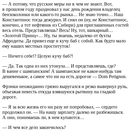
— А потому, что русские меры ни в чем не знают. Вот,
в прошлом году праздновал у нас день рождения владелец
бензоколонки или какого-то рынка… Не знаю точно… Наш
Константинос тогда дежурил. И снял он (ну, не Константинос,
конечно, а тот нефтяник из Сибири) для приглашенных гостей
весь отель. Представляешь? Весь! Ну, тот, шикарный…
«Золотой Принц»… Ну, ты знаешь, недалеко от бухты
Афродиты. Да привез еще и кучу баб с собой. Как будто мало
ему наших местных проституток!
— Ничего себе!? Целую кучу баб?!
— Да. Так одна из них утонула… И представляешь, где?
В ванне с
шампанск
им! А
шампанск
ое не какое-нибудь там
дешевенькое, а самое что ни на есть дорогое — Dom Perignon.
Фрэнки неожиданно грязно выругался и резко вывернул руль,
объезжая невесть откуда взявшуюся рытвину на гладкой
дороге.
— Я за всю жизнь его ни разу не попробовал, — сердито
продолжил он. — На нашу зарплату далеко не разбежишься.
А они, понимаешь ли, в нем купаются…
— И чем все дело закончилось?