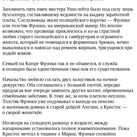
Запомнить пять имен мистера Уинслейта было под силу лишь
бухгалтеру, составлявшему ведомости на выдачу заработной
платы. Сослуживцы звали полицейского коротко — Фрэнки
или толстяк Фрэнки, на
америк
анский манер. Но вполне
возможно, что прозвище приклеилось и из-за страстной
любви старого полицейского к гамбургерам и огромного
живота, который не помещался в форменных брюках, вечно
вываливался и нависал над ремнем жирным, трясущимся при
ходьбе комом.
Семьей на Кипре Фрэнки так и не обзавелся, и служба
в полиции была единственным смыслом его существования.
Начальство любило сослать двух холостяков на ночное
дежурство. Оба соглашались с большой охотой, нередко
предлагая вне очереди заменить других коллег, обремененных
семейными заботами. К тому же, за ночь платили неплохо.
Толстяк Фрэнки уже подумывал о выходе на пенсию
и маленьком домике в старой доброй Англии, а Кристос —
о скорой женитьбе.
Несмотря на солидную разницу в возрасте, между
напарниками установилось полное взаимопонимание. Пока
Кристос мечтал в тишине о Марии, Фрэнки спокойно