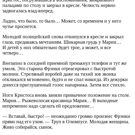
пальцами по столу и заерзал в кресле. Челюсть нервно
задвигалась взад-вперед.
Ладно, что было, то было… Может, со временем и у него
чутье проснется.
Молодой полицейский снова откинулся в кресле и закрыл
глаза, предаваясь мечтаниям. Шикарная грудь у Марии…
И детей у них обязательно будет трое, а может, и все
четверо…
Внезапно в соседней приемной тренькнул телефон и тут же
умолк. Это старина Фрэнки отреагировал с быстротой
молнии. Стреляный воробей даже на тихий зов звонка
откликался мгновенно, будто и не спал никогда. Из дежурки
донесся приглушенный голос напарника. Затем все стихло.
Ноги Кристоса вновь заняли привычное положение на столе.
Мария… Рыжеволосая красавица Мария… В выходные
непременно надо сделать ей предложение…
— Вставай, быстро! — неожиданно громко произнес Фрэнки
прямо над его ухом. — Труп в Олимпусе. Молодая женщина.
Живо собирайся, сынок.