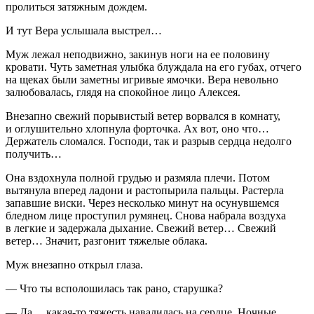
пролиться затяжным дождем.
И тут Вера услышала
выстрел
…
Муж лежал неподвижно, закинув ноги на ее половину
кровати. Чуть заметная улыбка блуждала на его губах, отчего
на щеках были заметны игривые ямочки. Вера невольно
залюбовалась, глядя на спокойное лицо Алексея.
Внезапно свежий порывистый ветер ворвался в комнату,
и оглушительно хлопнула форточка. Ах вот, оно что…
Держатель сломался. Господи, так и разрыв сердца недолго
получить…
Она вздохнула полной грудью и размяла плечи. Потом
вытянула вперед ладони и растопырила пальцы. Растерла
запавшие
виски
. Через несколько минут на осунувшемся
бледном лице проступил румянец. Снова набрала воздуха
в легкие и задержала дыхание. Свежий ветер… Свежий
ветер… Значит, разгонит тяжелые облака.
Муж внезапно открыл глаза.
— Что ты всполошилась так рано, старушка?
— Да… какая-то тяжесть навалилась на сердце. Ночные