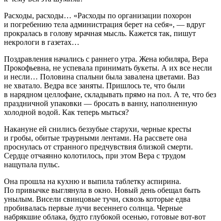
Расходы, расходы… «Расходы по организации похорон
и погребению тела администрация берет на себя», — вдруг
прокралась в голову мрачная мысль. Кажется так, пишут
некрологи в газетах…
Поздравления начались с раннего утра. Жена юбиляра, Вера
Прокофьевна, не успевала принимать букеты. А их все несли
и несли… Половина спальни была завалена цветами. Ваз
не хватало. Ведра все заняты. Пришлось те, что были
в нарядном целлофане, складывать прямо на пол. А те, что без
праздничной упаковки — бросать в ванну, наполненную
холодной водой. Как теперь мыться?
Накануне ей снились беззубые старухи, черные кресты
и гробы, обитые траурными лентами. На рассвете она
проснулась от странного предчувствия близкой смерти.
Сердце отчаянно колотилось, при этом Вера с трудом
нащупала пульс.
Она прошла на кухню и выпила
таблет
ку аспирина.
По привычке выглянула в окно. Новый день обещал быть
унылым. Висели свинцовые тучи, сквозь которые едва
пробивалась первые лучи весеннего солнца. Черные
набрякшие облака, будто глубокой осенью, готовые вот-вот