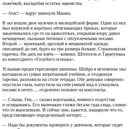
ложечкой, выскребая остатки лакомства.
— Атас! — вдруг шикнула Машка.
В зал вошли двое мужчин в милицейской форме. Один из них
был верзилой в коротких обтягивающих брюках, которые
заканчивались где-то на щиколотках, открывая взору давно
нечищеные, пыльные ботинки с облупленными носами.
Второй — маленький, щуплый в мешковатой одежде,
свисавшей до пят, будто на три размера больше. Странноватая
парочка. Ни дать ни взять — комики. Штепсель и Тарапунька
из новогоднего «Голубого огонька».
Услышав предостерегающее шипенье, Шойра в мгновенье ока
вытащила из сумки затрепанный учебник, и отодвинув
тарелки, разложила на столе тетради. Обе девушки смиренно
опустили глаза, напустили на себя умный вид и уткнулись
носами в нечто…, отдаленно похожее на конспекты.
— Слышь, Ген, — сказал коротышка, немного подотстав
и оглядываясь. Его маленькие глазки бегали туда-сюда, словно
что-то выискивали. И сейчас они, кажется, нашарили что-то,
представляющее определенный интерес…
— Надо бы документы проверить у девчонок, которые сидят