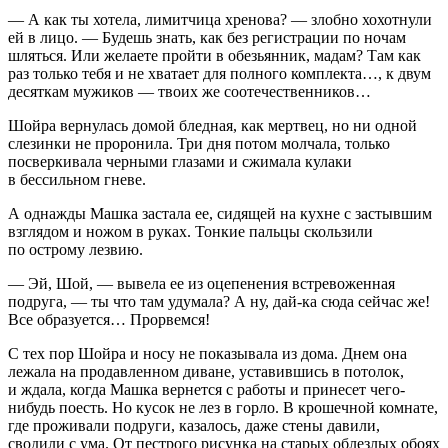
— А как ты хотела, лимитчица хренова? — злобно хохотнули
ей в лицо. — Будешь знать, как без регистрации по ночам
шляться. Или желаете пройти в обезьянник, мадам? Там как
раз только тебя и не хватает для полного комплекта…, к двум
десяткам мужиков — твоих же соотечественников…
Шойра вернулась домой бледная, как мертвец, но ни одной
слезинки не проронила. Три дня потом молчала, только
посверкивала черными глазами и сжимала кулаки
в бессильном гневе.
А однажды Машка застала ее, сидящей на кухне с застывшим
взглядом и ножом в руках. Тонкие пальцы скользили
по острому
лезв
ию.
— Эй, Шой, — вывела ее из оцепенения встревоженная
подруга, — ты что там удумала? А ну, дай-ка сюда сейчас же!
Все образуется… Прорвемся!
С тех пор Шойра и носу не показывала из дома. Днем она
лежала на продавленном диване, уставившись в потолок,
и ждала, когда Машка вернется с работы и принесет чего-
нибудь поесть. Но кусок не лез в горло. В крошечной комнате,
где проживали подруги, казалось, даже стены давили,
сводили с ума. От пестрого рисунка на старых облезлых обоях