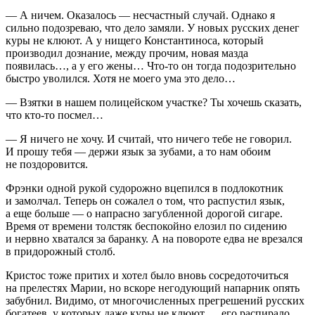
— А ничем. Оказалось — несчастный случай. Однако я
сильно подозреваю, что дело замяли. У новых русских денег
куры не клюют. А у нищего Константиноса, который
производил дознание, между прочим, новая мазда
появилась…, а у его жены… Что-то он тогда подозрительно
быстро уволился. Хотя не моего ума это дело…
— Взятки в нашем полицейском участке? Ты хочешь сказать,
что кто-то посмел…
— Я ничего не хочу. И считай, что ничего тебе не говорил.
И прошу тебя — держи язык за зубами, а то нам обоим
не поздоровится.
Фрэнки одной рукой судорожно вцепился в подлокотник
и замолчал. Теперь он сожалел о том, что распустил язык,
а еще больше — о напрасно загубленной дорогой
сигар
е.
Время от времени толстяк беспокойно елозил по сидению
и нервно хватался за баранку. А на повороте едва не врезался
в придорожный столб.
Кристос тоже притих и хотел было вновь сосредоточиться
на прелестях Марии, но вскоре негодующий напарник опять
забубнил. Видимо, от многочисленных прегрешений русских
богатеев, у которых даже куры не клюют…, его распирало