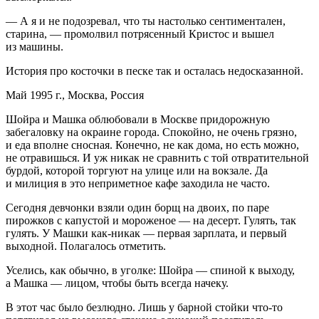
— А я и не подозревал, что ты настолько сентиментален,
старина, — промолвил потрясенный Кристос и вышел
из машины.
История про косточки в песке так и осталась недосказанной.
Май 1995 г., Москва,
Росси
я
Шойра и Машка облюбовали в Москве придорожную
забегаловку на окраине города. Спокойно, не очень грязно,
и еда вполне сносная. Конечно, не как дома, но есть можно,
не отравишься. И уж никак не сравнить с той отвратительной
бурдой, которой торгуют на улице или на вокзале. Да
и милиция в это неприметное кафе заходила не часто.
Сегодня девчонки взяли один борщ на двоих, по паре
пирожков с капустой и мороженое — на десерт. Гулять, так
гулять. У Машки как-никак — первая зарплата, и первый
выходной. Полагалось отметить.
Уселись, как обычно, в уголке: Шойра — спиной к выходу,
а Машка — лицом, чтобы быть всегда начеку.
В этот час было безлюдно. Лишь у барной стойки что-то