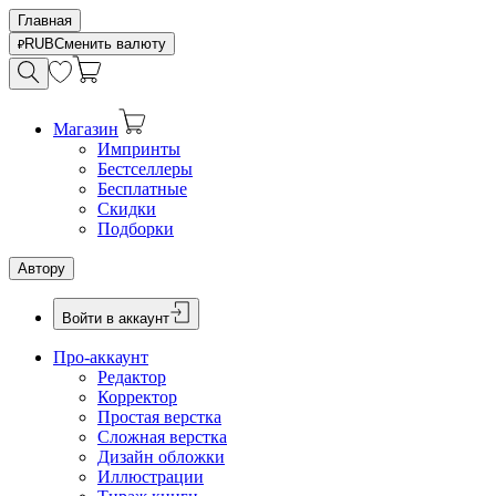
Главная
RUB
Сменить валюту
Магазин
Импринты
Бестселлеры
Бесплатные
Скидки
Подборки
Автору
Войти в аккаунт
Про-аккаунт
Редактор
Корректор
Простая верстка
Сложная верстка
Дизайн обложки
Иллюстрации