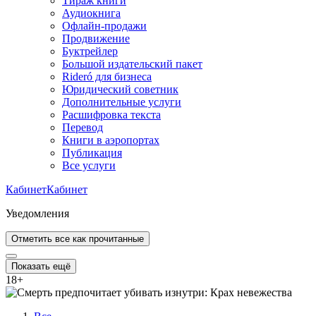
Тираж книги
Аудиокнига
Офлайн-продажи
Продвижение
Буктрейлер
Большой издательский пакет
Rideró для бизнеса
Юридический советник
Дополнительные услуги
Расшифровка текста
Перевод
Книги в аэропортах
Публикация
Все услуги
Кабинет
Кабинет
Уведомления
Отметить все как прочитанные
Показать ещё
18
+