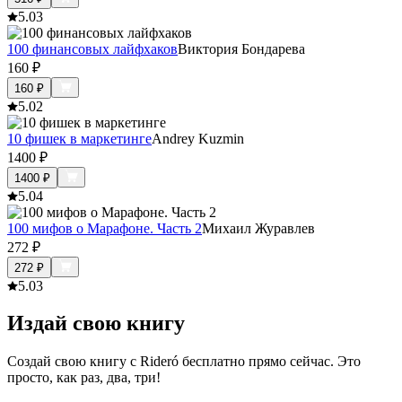
5.0
3
100 финансовых лайфхаков
Виктория Бондарева
160
₽
160
₽
5.0
2
10 фишек в маркетинге
Andrey Kuzmin
1400
₽
1400
₽
5.0
4
100 мифов о Марафоне. Часть 2
Михаил Журавлев
272
₽
272
₽
5.0
3
Издай свою книгу
Создай свою книгу с Rideró бесплатно прямо сейчас. Это
просто, как раз, два, три!