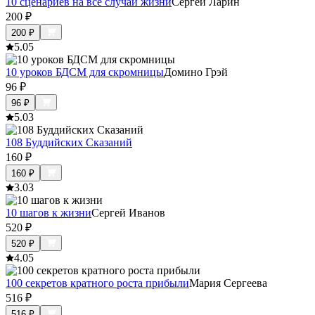
10 сценариев на все случаи жизни
Сергей Ларин
200
₽
200
₽
5.0
5
10 уроков БДСМ для скромницы
Домино Грэй
96
₽
96
₽
5.0
3
108 Буддийских Сказаний
160
₽
160
₽
3.0
3
10 шагов к жизни
Сергей Иванов
520
₽
520
₽
4.0
5
100 секретов кратного роста прибыли
Мария Сергеева
516
₽
516
₽