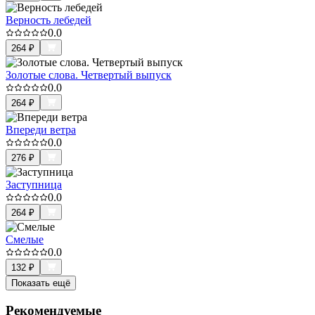
Верность лебедей
0.0
264
₽
Золотые слова. Четвертый выпуск
0.0
264
₽
Впереди ветра
0.0
276
₽
Заступница
0.0
264
₽
Смелые
0.0
132
₽
Показать ещё
Рекомендуемые