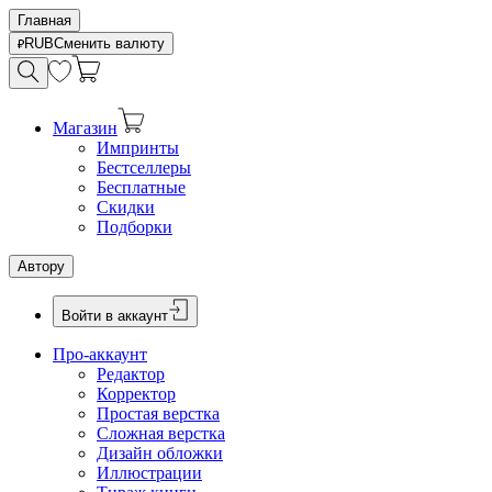
Главная
RUB
Сменить валюту
Магазин
Импринты
Бестселлеры
Бесплатные
Скидки
Подборки
Автору
Войти в аккаунт
Про-аккаунт
Редактор
Корректор
Простая верстка
Сложная верстка
Дизайн обложки
Иллюстрации