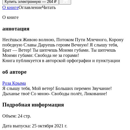
Купить
электронную — 264 ₽
О книге
Оглавление
Читать
О книге
аннотация
Несёшься Живою волною, Потоком Пути Млечного, Корону
победную Славы Даруешь героям Вечную! Я слышу тебя,
Брат — Ветер! Ты шепчешь Моими губами. Ты шепчешь
Моими губами: Свобода не за горами!
Книга публикуется в авторской орфографии и пунктуации
об авторе
Роза Крыма
Я слышу тебя, Мой ветер! Больших перемен Звучание!
Дыханье твоё Со мною- Свободы полёт, Ликование!
Подробная информация
Объем:
24
стр.
Дата выпуска:
25 октября 2021 г.