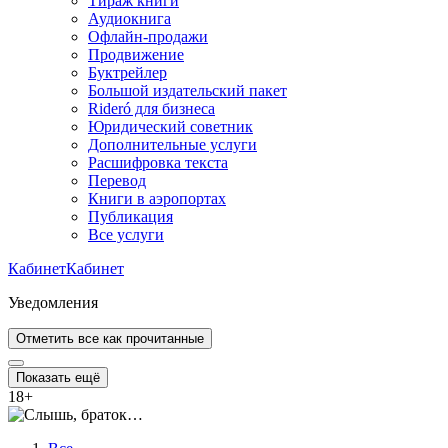
Тираж книги
Аудиокнига
Офлайн-продажи
Продвижение
Буктрейлер
Большой издательский пакет
Rideró для бизнеса
Юридический советник
Дополнительные услуги
Расшифровка текста
Перевод
Книги в аэропортах
Публикация
Все услуги
Кабинет
Кабинет
Уведомления
Отметить все как прочитанные
Показать ещё
18
+