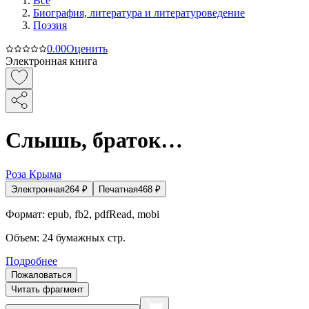
Все
Биография, литература и литературоведение
Поэзия
0.0
0
Оценить
Электронная книга
Слышь, браток…
Роза Крыма
Электронная
264
₽
Печатная
468
₽
Формат:
epub, fb2, pdfRead, mobi
Объем:
24
бумажных стр.
Подробнее
Пожаловаться
Читать фрагмент