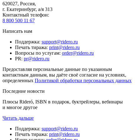
620027
,
Россия
,
г. Екатеринбург, а/я 313
Контактный телефон
:
8 800 500 11 67
Написать нам
Поддержка
:
support@ridero.ru
Печать тиража
:
print@ridero.ru
Вопросы по услугам
:
order@ridero.ru
PR
:
pr@ridero.ru
Предоставляя персональные данные по указанным
контактным данным, вы даёте своё согласие на условиях,
определенных
Политикой обработки персональных данных
Последние новости
Плюсы Rideró, ISBN в подарок, буктрейлеры, вебинары
и многое другое
Читать дальше
Поддержка
:
support@ridero.ru
Печать тиража
:
print@ridero.ru
Наши услуги
:
order@ridero.ru