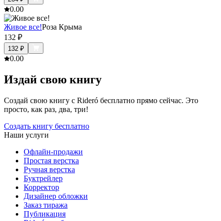
0.0
0
Живое все!
Роза Крыма
132
₽
132
₽
0.0
0
Издай свою книгу
Создай свою книгу с Rideró бесплатно прямо сейчас. Это
просто, как раз, два, три!
Создать книгу бесплатно
Наши услуги
Офлайн-продажи
Простая верстка
Ручная верстка
Буктрейлер
Корректор
Дизайнер обложки
Заказ тиража
Публикация