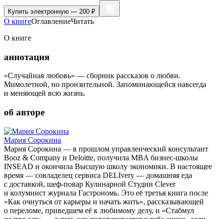
Купить
электронную — 200 ₽
О книге
Оглавление
Читать
О книге
аннотация
«Случайная любовь» — сборник рассказов о любви.
Мимолетной, но пронзительной. Запоминающейся навсегда
и меняющей всю жизнь.
об авторе
Мария Сорокина
Мария Сорокина — в прошлом управленческий консультант
Booz & Company и Deloitte, получила MBA бизнес-школы
INSEAD и окончила Высшую школу экономики. В настоящее
время — совладелец сервиса DELIvery — домашняя еда
с доставкой, шеф-повар Кулинарной Студии Clever
и колумнист журнала Гастрономь. Это её третья книга после
«Как очнуться от карьеры и начать жить», рассказывающей
о переломе, приведшем её к любимому делу, и «Стабмул