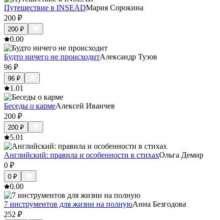
Путешествие в INSEAD
Мария Сорокина
200
₽
200
₽
0.0
0
Будто ничего не происходит
Александр Тузов
96
₽
96
₽
1.0
1
Беседы о карме
Алексей Иванчев
200
₽
200
₽
5.0
1
Английский: правила и особенности в стихах
Ольга Демир
0
₽
0
₽
0.0
0
7 инструментов для жизни на полную
Анна Безгодова
252
₽