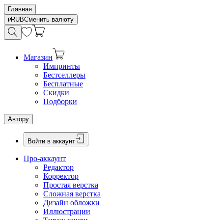
Главная
RUB
Сменить валюту
Магазин
Импринты
Бестселлеры
Бесплатные
Скидки
Подборки
Автору
Войти в аккаунт
Про-аккаунт
Редактор
Корректор
Простая верстка
Сложная верстка
Дизайн обложки
Иллюстрации