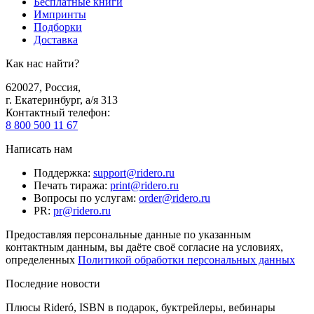
Бесплатные книги
Импринты
Подборки
Доставка
Как нас найти?
620027
,
Россия
,
г. Екатеринбург, а/я 313
Контактный телефон
:
8 800 500 11 67
Написать нам
Поддержка
:
support@ridero.ru
Печать тиража
:
print@ridero.ru
Вопросы по услугам
:
order@ridero.ru
PR
:
pr@ridero.ru
Предоставляя персональные данные по указанным
контактным данным, вы даёте своё согласие на условиях,
определенных
Политикой обработки персональных данных
Последние новости
Плюсы Rideró, ISBN в подарок, буктрейлеры, вебинары