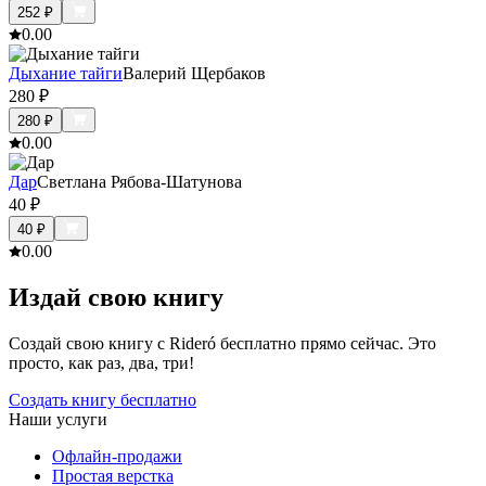
252
₽
0.0
0
Дыхание тайги
Валерий Щербаков
280
₽
280
₽
0.0
0
Дар
Светлана Рябова-Шатунова
40
₽
40
₽
0.0
0
Издай свою книгу
Создай свою книгу с Rideró бесплатно прямо сейчас. Это
просто, как раз, два, три!
Создать книгу бесплатно
Наши услуги
Офлайн-продажи
Простая верстка