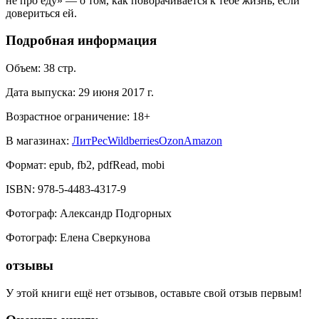
не про еду» — о том, как поворачивается к тебе жизнь, если
довериться ей.
Подробная информация
Объем:
38
стр.
Дата выпуска:
29 июня 2017 г.
Возрастное ограничение:
18
+
В магазинах:
ЛитРес
Wildberries
Ozon
Amazon
Формат:
epub, fb2, pdfRead, mobi
ISBN:
978-5-4483-4317-9
Фотограф
:
Александр Подгорных
Фотограф
:
Елена Сверкунова
отзывы
У этой книги ещё нет отзывов, оставьте свой отзыв первым!