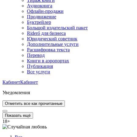
Тираж книги
Аудиокнига
Офлайн-продажи
Продвижение
Буктрейлер
Большой издательский пакет
Rideró для бизнеса
Юридический советник
Дополнительные услуги
Расшифровка текста
Перевод
Книги в аэропортах
Публикация
Все услуги
Кабинет
Кабинет
Уведомления
Отметить все как прочитанные
Показать ещё
18
+