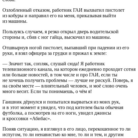
Озлобленный отказом, работник ГАИ выхватил пистолет
из кобуры и направил его на меня, приказывая выйти
из машины.
Пользуясь случаем, я резко открыл дверь водительской
стороны и, сбив с ног гайца, выскочил из машины.
Отшвырнув ногой пистолет, выпавший при падении из его
руки, я взял офицера за грудки и прижал к земле:
— Значит так, сопляк, слушай сюда! Я работник
телевизионного канала, на котором ежедневно проходит сотня
или больше новостей, в том числе и про ГАИ, если ты
не хочешь получить проблемы — лучше не рискуй. Поверь, я
на своём месте — влиятельный человек, и моё слово очень
много весит. Если ты понимаешь, о чём я!
Гаишник дёрнулся и попытался вырваться из моих рук,
и в этот момент я увидел, что под кителем была обычная
футболка, а посмотрев на его ноги, увидел джинсы
и кроссовки «Абибас».
Поняв ситуацию, я взглянул в его лицо, перекошенное то ли
испугом, то ли ненавистью ко мне, то ли и тем, и другим