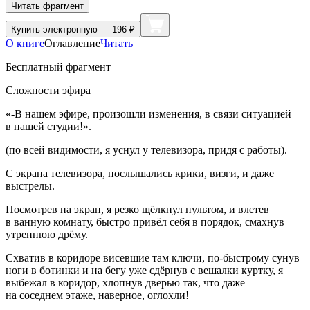
Читать фрагмент
Купить
электронную — 196 ₽
О книге
Оглавление
Читать
Бесплатный фрагмент
Сложности эфира
«-В нашем эфире, произошли изменения, в связи ситуацией
в нашей студии!».
(по всей видимости, я уснул у телевизора, придя с работы).
С экрана телевизора, послышались крики, визги, и даже
выстрелы.
Посмотрев на экран, я резко щёлкнул пультом, и влетев
в ванную комнату, быстро привёл себя в порядок, смахнув
утреннюю дрёму.
Схватив в коридоре висевшие там ключи, по-быстрому сунув
ноги в ботинки и на бегу уже сдёрнув с вешалки куртку, я
выбежал в коридор, хлопнув дверью так, что даже
на соседнем этаже, наверное, оглохли!