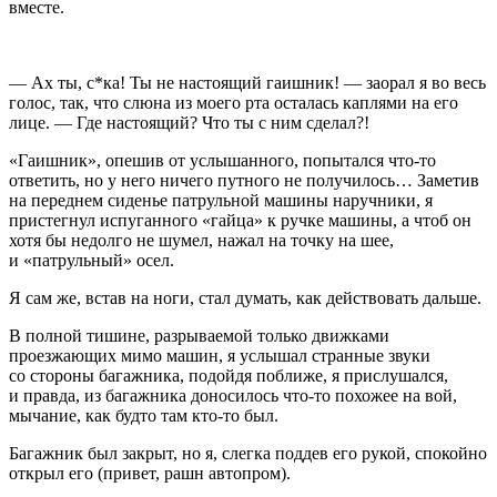
вместе.
— Ах ты, с*ка! Ты не настоящий гаишник! — заорал я во весь
голос, так, что слюна из моего рта осталась каплями на его
лице. — Где настоящий? Что ты с ним сделал?!
«Гаишник», опешив от услышанного, попытался что-то
ответить, но у него ничего путного не получилось… Заметив
на переднем сиденье патрульной машины наручники, я
пристегнул испуганного «гайца» к ручке машины, а чтоб он
хотя бы недолго не шумел, нажал на точку на шее,
и «патрульный» осел.
Я сам же, встав на ноги, стал думать, как действовать дальше.
В полной тишине, разрываемой только движками
проезжающих мимо машин, я услышал странные звуки
со стороны багажника, подойдя поближе, я прислушался,
и правда, из багажника доносилось что-то похожее на вой,
мычание, как будто там кто-то был.
Багажник был закрыт, но я, слегка поддев его рукой, спокойно
открыл его (привет, рашн автопром).