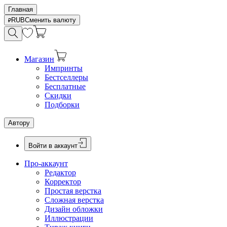
Главная
RUB
Сменить валюту
Магазин
Импринты
Бестселлеры
Бесплатные
Скидки
Подборки
Автору
Войти в аккаунт
Про-аккаунт
Редактор
Корректор
Простая верстка
Сложная верстка
Дизайн обложки
Иллюстрации