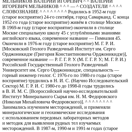
МЕЛЬНИКОВ ВАЛЕРИЙ ИГОРЕВИЧ ^ ^ ВАЛЕРИЙ
ИГОРЕВИЧ МЕЛЬНИКОВ ^ ^ ^ — ^ СОЗДАТЕЛИ ^ ^ ^ ^
СЛОВОЗНАНИЕ ^ ^ ^ ^ ^ ^ ^ ^ Родились в 1952-м году
(старое восприятие) 24-го сентября, город Самарканд. С конца
1952-го года (старое восприятие) живём в столице Москве.
В 1969-м году (старое восприятие) окончили в столице
Москве специальную школу 45 с углублёнными знаниями
английского языка, современное название — Гимназия 45.
Окончили в 1976-м году (старое восприятие) М. Г. Р. И.
[Московский Геолого Разведочный Институт им. Серго
Орджоникидзе (Григория Константиновича Орджоникидзе)],
современное название — Р. Г. Г. Р. У. (М. Г. Г. Р. У.; М. Г. Р. И.)
Российский Государственный Геолого Разведочный
Университет им. Серго Орджоникидзе, специальность —
горный инженер геолог. С 1976-го по 1980-го годы (старое
восприятие) трудились в Н. И. С. (Научно Исследовательский
Сектор) М. Г. Р. И. С 1980-го до 1998-й годы трудились
в В. И. М. С. [Всероссийский научно-исследовательский
Институт Минерального Сырья им. Н. М. Федоровского
(Николая Михайловича Федоровского)]. ^ ^ ^ ^ ^ ^ ^ ^
Занимались изучением месторождений, и применяли
минералогические и геохимические исследования
с использованием передовых лабораторных методов
и методик для выявления рудных тел изучаемых
месторождений. В 1987-м, 1990-м и 1991-м годах (старое