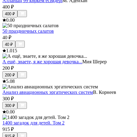
Алланың 99 көркем есімдері
М. Адейхан
400
₽
400
₽
0.0
0
50 праздничных салатов
40
₽
40
₽
1.0
15
А ещё, знаете, я же хорошая девочка...
Мия Шерер
200
₽
200
₽
5.0
8
Анализ авиационных эргатических систем
В. Корнеев
300
₽
300
₽
0.0
0
1400 загадок для детей. Том 2
915
₽
915
₽