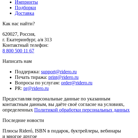
Импринты
Подборки
Доставка
Как нас найти?
620027
,
Россия
,
г. Екатеринбург, а/я 313
Контактный телефон
:
8 800 500 11 67
Написать нам
Поддержка
:
support@ridero.ru
Печать тиража
:
print@ridero.ru
Вопросы по услугам
:
order@ridero.ru
PR
:
pr@ridero.ru
Предоставляя персональные данные по указанным
контактным данным, вы даёте своё согласие на условиях,
определенных
Политикой обработки персональных данных
Последние новости
Плюсы Rideró, ISBN в подарок, буктрейлеры, вебинары
и многое другое