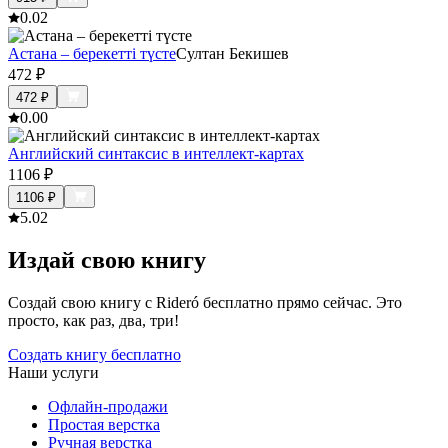
0.0
2
Астана – берекетті түсте
Султан Бекишев
472
₽
472
₽
0.0
0
Английский синтаксис в интеллект-картах
1106
₽
1106
₽
5.0
2
Издай свою книгу
Создай свою книгу с Rideró бесплатно прямо сейчас. Это
просто, как раз, два, три!
Создать книгу бесплатно
Наши услуги
Офлайн-продажи
Простая верстка
Ручная верстка