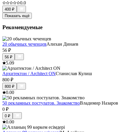
0.0
400
₽
Показать ещё
Рекомендуемые
20 обычных чеченцев
Алихан Динаев
56
₽
56
₽
5.0
9
Архитектон / Architect ON
Станислав Кулиш
800
₽
800
₽
0.0
0
50 рекламных постулатов. Знакомство
Владимир Назаров
0
₽
0
₽
0.0
0