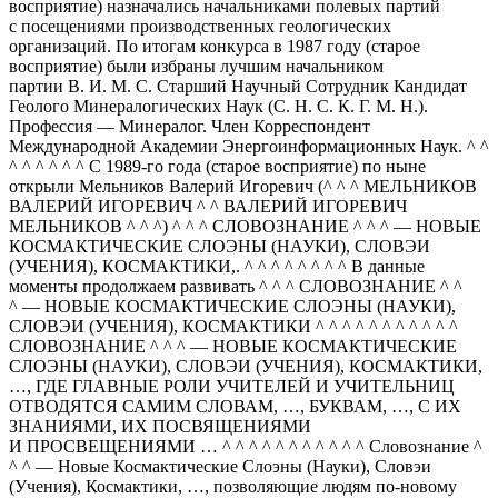
восприятие) назначались начальниками полевых партий
с посещениями производственных геологических
организаций. По итогам конкурса в 1987 году (старое
восприятие) были избраны лучшим начальником
партии В. И. М. С. Старший Научный Сотрудник Кандидат
Геолого Минералогических Наук (С. Н. С. К. Г. М. Н.).
Профессия — Минералог. Член Корреспондент
Международной Академии Энергоинформационных Наук. ^ ^
^ ^ ^ ^ ^ ^ С 1989-го года (старое восприятие) по ныне
открыли Мельников Валерий Игоревич (^ ^ ^ МЕЛЬНИКОВ
ВАЛЕРИЙ ИГОРЕВИЧ ^ ^ ВАЛЕРИЙ ИГОРЕВИЧ
МЕЛЬНИКОВ ^ ^ ^) ^ ^ ^ СЛОВОЗНАНИЕ ^ ^ ^ — НОВЫЕ
КОСМАКТИЧЕСКИЕ СЛОЭНЫ (НАУКИ), СЛОВЭИ
(УЧЕНИЯ), КОСМАКТИКИ,. ^ ^ ^ ^ ^ ^ ^ ^ В данные
моменты продолжаем развивать ^ ^ ^ СЛОВОЗНАНИЕ ^ ^
^ — НОВЫЕ КОСМАКТИЧЕСКИЕ СЛОЭНЫ (НАУКИ),
СЛОВЭИ (УЧЕНИЯ), КОСМАКТИКИ ^ ^ ^ ^ ^ ^ ^ ^ ^ ^ ^
СЛОВОЗНАНИЕ ^ ^ ^ — НОВЫЕ КОСМАКТИЧЕСКИЕ
СЛОЭНЫ (НАУКИ), СЛОВЭИ (УЧЕНИЯ), КОСМАКТИКИ,
…, ГДЕ ГЛАВНЫЕ РОЛИ УЧИТЕЛЕЙ И УЧИТЕЛЬНИЦ
ОТВОДЯТСЯ САМИМ СЛОВАМ, …, БУКВАМ, …, С ИХ
ЗНАНИЯМИ, ИХ ПОСВЯЩЕНИЯМИ
И ПРОСВЕЩЕНИЯМИ … ^ ^ ^ ^ ^ ^ ^ ^ ^ ^ ^ Словознание ^
^ ^ — Новые Космактические Слоэны (Науки), Словэи
(Учения), Космактики, …, позволяющие людям по-новому