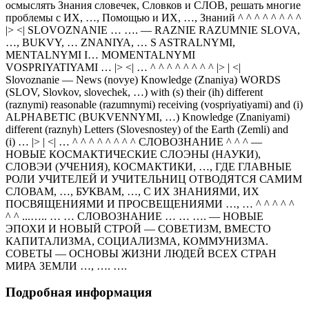
осмыслять Знания словечек, Словков и СЛОВ, решать многие
проблемы с ИХ, …, Помощью и ИХ, …, Знаний ^ ^ ^ ^ ^ ^ ^ ^
|> <| SLOVOZNANIE … …. — RAZNIE RAZUMNIE SLOVA,
…, BUKVY, … ZNANIYA, … S ASTRALNYMI,
MENTALNYMI I… MOMENTALNYMI
VOSPRIYATIYAMI … |> <| … ^ ^ ^ ^ ^ ^ ^ ^ |> | <|
Slovoznanie — News (novye) Knowledge (Znaniya) WORDS
(SLOV, Slovkov, slovechek, …) with (s) their (ih) different
(raznymi) reasonable (razumnymi) receiving (vospriyatiyami) and (i)
ALPHABETIC (BUKVENNYMI, …) Knowledge (Znaniyami)
different (raznyh) Letters (Slovesnostey) of the Earth (Zemli) and
(i) … |> | <| … ^ ^ ^ ^ ^ ^ ^ ^ СЛОВОЗНАНИЕ ^ ^ ^ —
НОВЫЕ КОСМАКТИЧЕСКИЕ СЛОЭНЫ (НАУКИ),
СЛОВЭИ (УЧЕНИЯ), КОСМАКТИКИ, …, ГДЕ ГЛАВНЫЕ
РОЛИ УЧИТЕЛЕЙ И УЧИТЕЛЬНИЦ ОТВОДЯТСЯ САМИМ
СЛОВАМ, …, БУКВАМ, …, С ИХ ЗНАНИЯМИ, ИХ
ПОСВЯЩЕНИЯМИ И ПРОСВЕЩЕНИЯМИ …, … ^ ^ ^ ^ ^
^ ^ ...….. … … СЛОВОЗНАНИЕ … … …. — НОВЫЕ
ЭПОХИ И НОВЫЙ СТРОЙ — СОВЕТИЗМ, ВМЕСТО
КАПИТАЛИЗМА, СОЦИАЛИЗМА, КОММУНИЗМА.
СОВЕТЫ — ОСНОВЫ ЖИЗНИ ЛЮДЕЙ ВСЕХ СТРАН
МИРА ЗЕМЛИ …, …. ….
Подробная информация