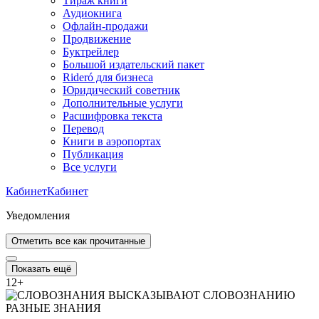
Тираж книги
Аудиокнига
Офлайн-продажи
Продвижение
Буктрейлер
Большой издательский пакет
Rideró для бизнеса
Юридический советник
Дополнительные услуги
Расшифровка текста
Перевод
Книги в аэропортах
Публикация
Все услуги
Кабинет
Кабинет
Уведомления
Отметить все как прочитанные
Показать ещё
12
+