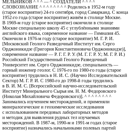
МЕЛЬНИКОВ ^ ^ ^ — ^ СОЗДАТЕЛИ ^ ^ ^ ^
СЛОВОЗНАНИЕ ^ ^ ^ ^ ^ ^ ^ ^ Родились в 1952-м году
(старое восприятие) 24-го сентября, город Самарканд. С конца
1952-го года (старое восприятие) живём в столице Москве.
В 1969-м году (старое восприятие) окончили в столице
Москве специальную школу 45 с углублёнными знаниями
английского языка, современное название — Гимназия 45.
Окончили в 1976-м году (старое восприятие) М. Г. Р. И.
[Московский Геолого Разведочный Институт им. Серго
Орджоникидзе (Григория Константиновича Орджоникидзе)],
современное название — Р. Г. Г. Р. У. (М. Г. Г. Р. У.; М. Г. Р. И.)
Российский Государственный Геолого Разведочный
Университет им. Серго Орджоникидзе, специальность —
горный инженер геолог. С 1976-го по 1980-го годы (старое
восприятие) трудились в Н. И. С. (Научно Исследовательский
Сектор) М. Г. Р. И. С 1980-го до 1998-й годы трудились
в В. И. М. С. [Всероссийский научно-исследовательский
Институт Минерального Сырья им. Н. М. Федоровского
(Николая Михайловича Федоровского)]. ^ ^ ^ ^ ^ ^ ^ ^
Занимались изучением месторождений, и применяли
минералогические и геохимические исследования
с использованием передовых лабораторных методов
и методик для выявления рудных тел изучаемых
месторождений. В 1987-м, 1990-м и 1991-м годах (старое
восприятие) назначались начальниками полевых партий