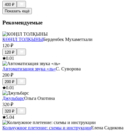
400
₽
Показать ещё
Рекомендуемые
КӨҢІЛ ТОЛҚЫНЫ
Берденбек Мухаметхали
120
₽
120
₽
0.0
1
Автоматизация звука «ль»
С. Суворова
200
₽
200
₽
0.0
1
Джульбарс
Ольга Охотина
320
₽
320
₽
5.0
4
Кольчужное плетение: схемы и инструкции
Елена Садикова