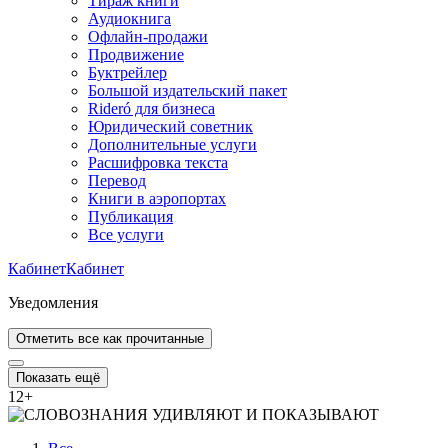
Тираж книги
Аудиокнига
Офлайн-продажи
Продвижение
Буктрейлер
Большой издательский пакет
Rideró для бизнеса
Юридический советник
Дополнительные услуги
Расшифровка текста
Перевод
Книги в аэропортах
Публикация
Все услуги
Кабинет
Кабинет
Уведомления
Отметить все как прочитанные
Показать ещё
12
+