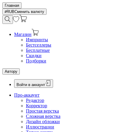
Главная
RUB
Сменить валюту
Магазин
Импринты
Бестселлеры
Бесплатные
Скидки
Подборки
Автору
Войти в аккаунт
Про-аккаунт
Редактор
Корректор
Простая верстка
Сложная верстка
Дизайн обложки
Иллюстрации