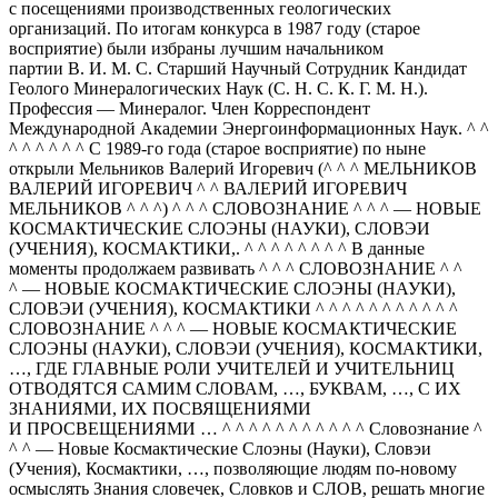
с посещениями производственных геологических
организаций. По итогам конкурса в 1987 году (старое
восприятие) были избраны лучшим начальником
партии В. И. М. С. Старший Научный Сотрудник Кандидат
Геолого Минералогических Наук (С. Н. С. К. Г. М. Н.).
Профессия — Минералог. Член Корреспондент
Международной Академии Энергоинформационных Наук. ^ ^
^ ^ ^ ^ ^ ^ С 1989-го года (старое восприятие) по ныне
открыли Мельников Валерий Игоревич (^ ^ ^ МЕЛЬНИКОВ
ВАЛЕРИЙ ИГОРЕВИЧ ^ ^ ВАЛЕРИЙ ИГОРЕВИЧ
МЕЛЬНИКОВ ^ ^ ^) ^ ^ ^ СЛОВОЗНАНИЕ ^ ^ ^ — НОВЫЕ
КОСМАКТИЧЕСКИЕ СЛОЭНЫ (НАУКИ), СЛОВЭИ
(УЧЕНИЯ), КОСМАКТИКИ,. ^ ^ ^ ^ ^ ^ ^ ^ В данные
моменты продолжаем развивать ^ ^ ^ СЛОВОЗНАНИЕ ^ ^
^ — НОВЫЕ КОСМАКТИЧЕСКИЕ СЛОЭНЫ (НАУКИ),
СЛОВЭИ (УЧЕНИЯ), КОСМАКТИКИ ^ ^ ^ ^ ^ ^ ^ ^ ^ ^ ^
СЛОВОЗНАНИЕ ^ ^ ^ — НОВЫЕ КОСМАКТИЧЕСКИЕ
СЛОЭНЫ (НАУКИ), СЛОВЭИ (УЧЕНИЯ), КОСМАКТИКИ,
…, ГДЕ ГЛАВНЫЕ РОЛИ УЧИТЕЛЕЙ И УЧИТЕЛЬНИЦ
ОТВОДЯТСЯ САМИМ СЛОВАМ, …, БУКВАМ, …, С ИХ
ЗНАНИЯМИ, ИХ ПОСВЯЩЕНИЯМИ
И ПРОСВЕЩЕНИЯМИ … ^ ^ ^ ^ ^ ^ ^ ^ ^ ^ ^ Словознание ^
^ ^ — Новые Космактические Слоэны (Науки), Словэи
(Учения), Космактики, …, позволяющие людям по-новому
осмыслять Знания словечек, Словков и СЛОВ, решать многие