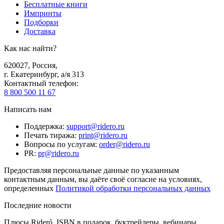
Бесплатные книги
Импринты
Подборки
Доставка
Как нас найти?
620027
,
Россия
,
г. Екатеринбург, а/я 313
Контактный телефон
:
8 800 500 11 67
Написать нам
Поддержка
:
support@ridero.ru
Печать тиража
:
print@ridero.ru
Вопросы по услугам
:
order@ridero.ru
PR
:
pr@ridero.ru
Предоставляя персональные данные по указанным
контактным данным, вы даёте своё согласие на условиях,
определенных
Политикой обработки персональных данных
Последние новости
Плюсы Rideró, ISBN в подарок, буктрейлеры, вебинары