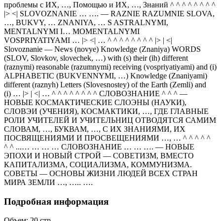
проблемы с ИХ, …, Помощью и ИХ, …, Знаний ^ ^ ^ ^ ^ ^ ^ ^
|> <| SLOVOZNANIE … …. — RAZNIE RAZUMNIE SLOVA,
…, BUKVY, … ZNANIYA, … S ASTRALNYMI,
MENTALNYMI I… MOMENTALNYMI
VOSPRIYATIYAMI … |> <| … ^ ^ ^ ^ ^ ^ ^ ^ |> | <|
Slovoznanie — News (novye) Knowledge (Znaniya) WORDS
(SLOV, Slovkov, slovechek, …) with (s) their (ih) different
(raznymi) reasonable (razumnymi) receiving (vospriyatiyami) and (i)
ALPHABETIC (BUKVENNYMI, …) Knowledge (Znaniyami)
different (raznyh) Letters (Slovesnostey) of the Earth (Zemli) and
(i) … |> | <| … ^ ^ ^ ^ ^ ^ ^ ^ СЛОВОЗНАНИЕ ^ ^ ^ —
НОВЫЕ КОСМАКТИЧЕСКИЕ СЛОЭНЫ (НАУКИ),
СЛОВЭИ (УЧЕНИЯ), КОСМАКТИКИ, …, ГДЕ ГЛАВНЫЕ
РОЛИ УЧИТЕЛЕЙ И УЧИТЕЛЬНИЦ ОТВОДЯТСЯ САМИМ
СЛОВАМ, …, БУКВАМ, …, С ИХ ЗНАНИЯМИ, ИХ
ПОСВЯЩЕНИЯМИ И ПРОСВЕЩЕНИЯМИ …, … ^ ^ ^ ^ ^
^ ^ ...… … … … СЛОВОЗНАНИЕ … … …. — НОВЫЕ
ЭПОХИ И НОВЫЙ СТРОЙ — СОВЕТИЗМ, ВМЕСТО
КАПИТАЛИЗМА, СОЦИАЛИЗМА, КОММУНИЗМА.
СОВЕТЫ — ОСНОВЫ ЖИЗНИ ЛЮДЕЙ ВСЕХ СТРАН
МИРА ЗЕМЛИ …, ….. ….
Подробная информация
Объем:
20
стр.