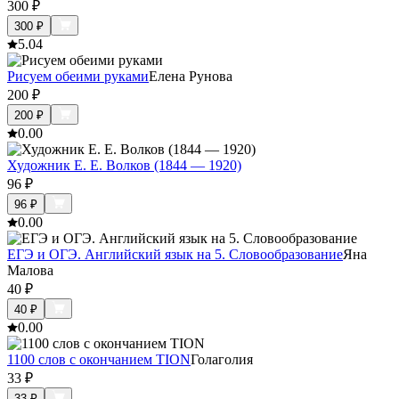
300
₽
300
₽
5.0
4
Рисуем обеими руками
Елена Рунова
200
₽
200
₽
0.0
0
Художник Е. Е. Волков (1844 — 1920)
96
₽
96
₽
0.0
0
ЕГЭ и ОГЭ. Английский язык на 5. Словообразование
Яна
Малова
40
₽
40
₽
0.0
0
1100 слов с окончанием TION
Голаголия
33
₽
33
₽