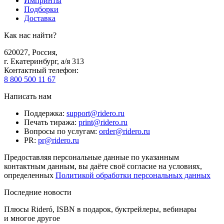
Импринты
Подборки
Доставка
Как нас найти?
620027
,
Россия
,
г. Екатеринбург, а/я 313
Контактный телефон
:
8 800 500 11 67
Написать нам
Поддержка
:
support@ridero.ru
Печать тиража
:
print@ridero.ru
Вопросы по услугам
:
order@ridero.ru
PR
:
pr@ridero.ru
Предоставляя персональные данные по указанным
контактным данным, вы даёте своё согласие на условиях,
определенных
Политикой обработки персональных данных
Последние новости
Плюсы Rideró, ISBN в подарок, буктрейлеры, вебинары
и многое другое