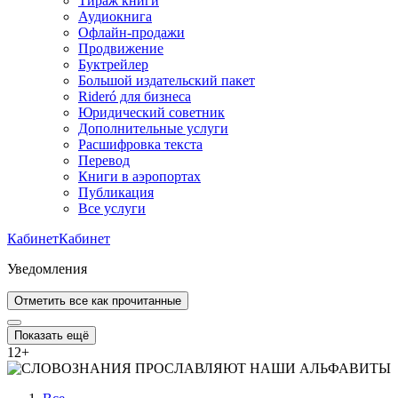
Тираж книги
Аудиокнига
Офлайн-продажи
Продвижение
Буктрейлер
Большой издательский пакет
Rideró для бизнеса
Юридический советник
Дополнительные услуги
Расшифровка текста
Перевод
Книги в аэропортах
Публикация
Все услуги
Кабинет
Кабинет
Уведомления
Отметить все как прочитанные
Показать ещё
12
+