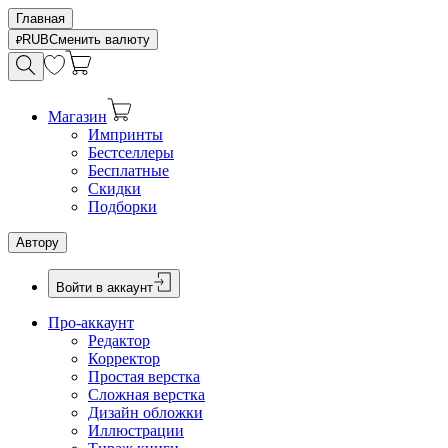
Главная
RUB
Сменить валюту
Магазин
Импринты
Бестселлеры
Бесплатные
Скидки
Подборки
Автору
Войти в аккаунт
Про-аккаунт
Редактор
Корректор
Простая верстка
Сложная верстка
Дизайн обложки
Иллюстрации