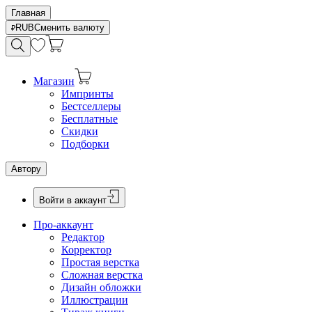
Главная
RUB
Сменить валюту
Магазин
Импринты
Бестселлеры
Бесплатные
Скидки
Подборки
Автору
Войти в аккаунт
Про-аккаунт
Редактор
Корректор
Простая верстка
Сложная верстка
Дизайн обложки
Иллюстрации