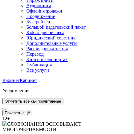
Тираж книги
Аудиокнига
Офлайн-продажи
Продвижение
Буктрейлер
Большой издательский пакет
Rideró для бизнеса
Юридический советник
Дополнительные услуги
Расшифровка текста
Перевод
Книги в аэропортах
Публикация
Все услуги
Кабинет
Кабинет
Уведомления
Отметить все как прочитанные
Показать ещё
12
+