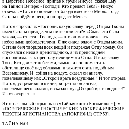
в Царствие Небесное, припав к груди Иисуса, сказал Ему
на Тайной Вечере: «Господи! Кто предаст Тебя?» Иисус
отвечал: «Тот, кто возьмёт от блюда вместе со Мною. Тогда
Сатана войдёт в него, и он предаст Меня».
Потом спросил я: «Господи, какую славу перед Отцом Твоим
имел Сатана прежде, чем низвергли его?» «Слава его была
такова, — ответил Господь, — что он мог повелевать
небесными добродетелями. Я же сидел рядом с Отцом моим.
Сатана был творцом всех вещей и подражал Отцу моему. Он
спускался с неба в преисподнюю, а из преисподней
восподнимался к престолу невидимого Отца. И видя славу
Того, Кто движет небесами, замыслил он поместить
обиталище своё над облаками и захотел стать подобным
Всевышнему. И, сойдя на воздух, сказал он ангелу,
повелевавшему им: „Открой врата воздушные!“ И тот открыл.
Потом, устремившись вниз, встретил он ангела,
повелевавшего водами, и сказал ему: „Открой врата водные!“
И тот открыл…»
Этот начальный отрывок из «Тайная книга Богомилов» [см.
«ПОЭТИЧЕСКИЕ ГНОСТИЧЕСКИЕ АПОКРИФИЧЕСКИЕ
ТЕКСТЫ ХРИСТИАНСТВА (АПОКРИФЫ) СТР.53].
ТАЙНА №01