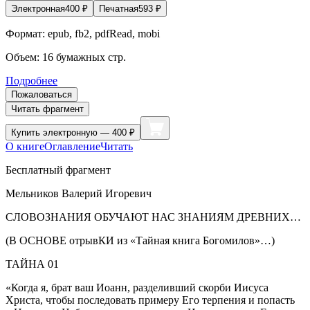
Электронная
400
₽
Печатная
593
₽
Формат:
epub, fb2, pdfRead, mobi
Объем:
16
бумажных стр.
Подробнее
Пожаловаться
Читать фрагмент
Купить
электронную — 400 ₽
О книге
Оглавление
Читать
Бесплатный фрагмент
Мельников Валерий Игоревич
СЛОВОЗНАНИЯ ОБУЧАЮТ НАС ЗНАНИЯМ ДРЕВНИХ…
(В ОСНОВЕ отрывКИ из «Тайная книга Богомилов»…)
ТАЙНА 01
«Когда я, брат ваш Иоанн, разделивший скорби Иисуса
Христа, чтобы последовать примеру Его терпения и попасть