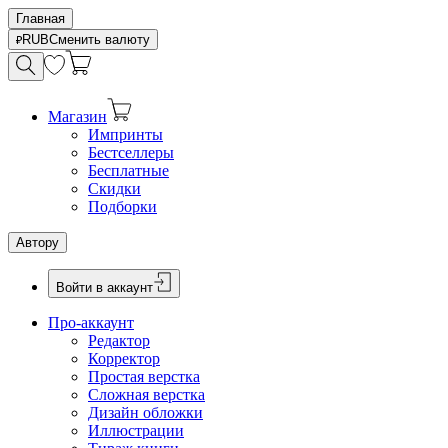
Главная
RUB
Сменить валюту
Магазин
Импринты
Бестселлеры
Бесплатные
Скидки
Подборки
Автору
Войти в аккаунт
Про-аккаунт
Редактор
Корректор
Простая верстка
Сложная верстка
Дизайн обложки
Иллюстрации