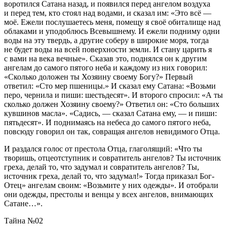
воротился Сатана назад, и появился перед ангелом воздуха
и перед тем, кто стоял над водами, и сказал им: «Это всё —
моё. Ежели послушаетесь меня, помещу я своё обиталище над
облаками и уподоблюсь Всевышнему. И ежели подниму одни
воды на эту твердь, а другие соберу в широкие моря, тогда
не будет воды на всей поверхности земли. И стану царить я
с вами на века вечные». Сказав это, поднялся он к другим
ангелам до самого пятого неба и каждому из них говорил:
«Сколько доложен ты Хозяину своему Богу?» Первый
ответил: «Сто мер пшеницы.» И сказал ему Сатана: «Возьми
перо, чернила и пиши: шестьдесят». И второго спросил: «А ты
сколько должен Хозяину своему?» Ответил он: «Сто больших
кувшинов масла». «Садись, — сказал Сатана ему, — и пиши:
пятьдесят». И поднимаясь на небеса до самого пятого неба,
повсюду говорил он так, совращая ангелов невидимого Отца.
И раздался голос от престола Отца, глаголящий: «Что ты
творишь, отцеотступник и совратитель ангелов? Ты источник
греха, делай то, что задумал и совратитель ангелов? Ты,
источник греха, делай то, что задумал!» Тогда приказал Бог-
Отец» ангелам своим: «Возьмите у них одежды». И отобрали
они одежды, престолы и венцы у всех ангелов, внимающих
Сатане…».
Тайна №02