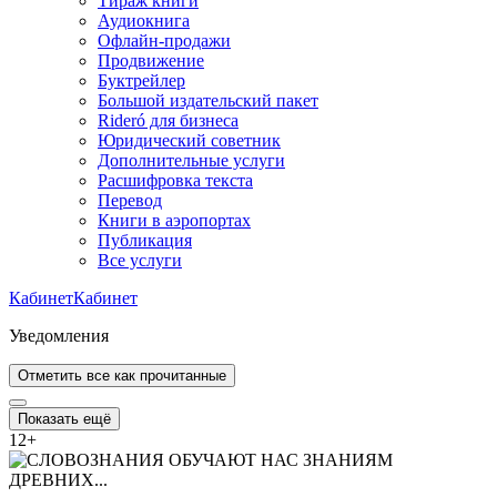
Тираж книги
Аудиокнига
Офлайн-продажи
Продвижение
Буктрейлер
Большой издательский пакет
Rideró для бизнеса
Юридический советник
Дополнительные услуги
Расшифровка текста
Перевод
Книги в аэропортах
Публикация
Все услуги
Кабинет
Кабинет
Уведомления
Отметить все как прочитанные
Показать ещё
12
+