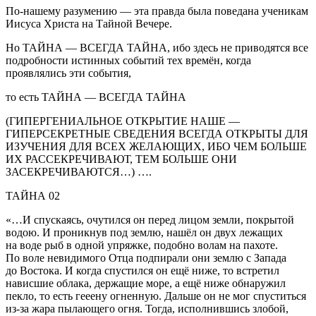
По-нашему разумению — эта правда была поведана ученикам
Иисуса Христа на Тайной Вечере.
Но ТАЙНА — ВСЕГДА ТАЙНА, ибо здесь не приводятся все
подробности истинных событий тех времён, когда
проявлялись эти события,
то есть ТАЙНА — ВСЕГДА ТАЙНА
(ГИПЕРГЕНИАЛЬНОЕ ОТКРЫТИЕ НАШЕ —
ГИПЕРСЕКРЕТНЫЕ СВЕДЕНИЯ ВСЕГДА ОТКРЫТЫ ДЛЯ
ИЗУЧЕНИЯ ДЛЯ ВСЕХ ЖЕЛАЮЩИХ, ИБО ЧЕМ БОЛЬШЕ
ИХ РАССЕКРЕЧИВАЮТ, ТЕМ БОЛЬШЕ ОНИ
ЗАСЕКРЕЧИВАЮТСЯ…) ….
ТАЙНА 02
«…И спускаясь, очутился он перед лицом земли, покрытой
водою. И проникнув под землю, нашёл он двух лежащих
на воде рыб в одной упряжке, подобно волам на пахоте.
По воле невидимого Отца подпирали они землю с Запада
до Востока. И когда спустился он ещё ниже, то встретил
нависшие облака, держащие море, а ещё ниже обнаружил
пекло, то есть гееену огненную. Дальше он не мог спуститься
из-за жара пылающего огня. Тогда, исполнившись злобой,