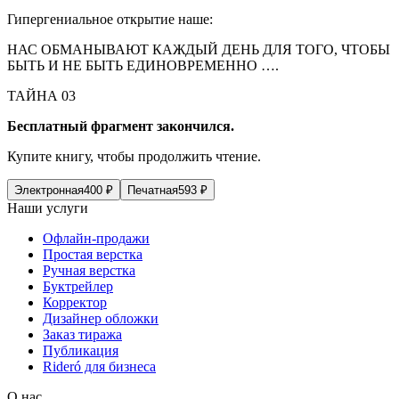
Гипергениальное открытие наше:
НАС ОБМАНЫВАЮТ КАЖДЫЙ ДЕНЬ ДЛЯ ТОГО, ЧТОБЫ
БЫТЬ И НЕ БЫТЬ ЕДИНОВРЕМЕННО ….
ТАЙНА 03
Бесплатный фрагмент закончился.
Купите книгу, чтобы продолжить чтение.
Электронная
400
₽
Печатная
593
₽
Наши услуги
Офлайн-продажи
Простая верстка
Ручная верстка
Буктрейлер
Корректор
Дизайнер обложки
Заказ тиража
Публикация
Rideró для бизнеса
О нас