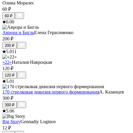
Олива Моралес
60
₽
60
₽
0.0
0
Аврора и Бигль
Елена Герасименко
200
₽
200
₽
5.0
11
«22»
Наталия Навроцкая
120
₽
120
₽
5.0
1
170 стрелковая дивизия первого формирования
А. Казанцев
300
₽
300
₽
5.0
6
Big Story
Gennadiy Loginov
12
₽