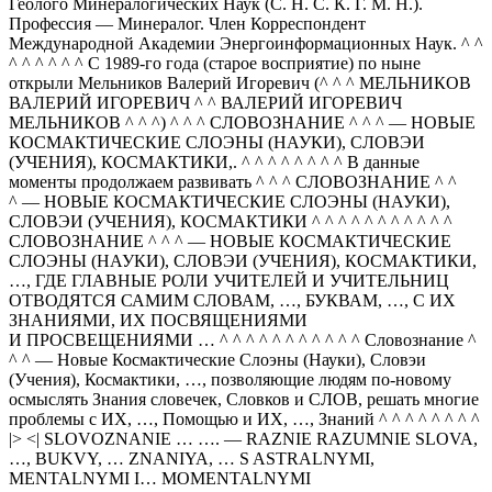
Геолого Минералогических Наук (С. Н. С. К. Г. М. Н.).
Профессия — Минералог. Член Корреспондент
Международной Академии Энергоинформационных Наук. ^ ^
^ ^ ^ ^ ^ ^ С 1989-го года (старое восприятие) по ныне
открыли Мельников Валерий Игоревич (^ ^ ^ МЕЛЬНИКОВ
ВАЛЕРИЙ ИГОРЕВИЧ ^ ^ ВАЛЕРИЙ ИГОРЕВИЧ
МЕЛЬНИКОВ ^ ^ ^) ^ ^ ^ СЛОВОЗНАНИЕ ^ ^ ^ — НОВЫЕ
КОСМАКТИЧЕСКИЕ СЛОЭНЫ (НАУКИ), СЛОВЭИ
(УЧЕНИЯ), КОСМАКТИКИ,. ^ ^ ^ ^ ^ ^ ^ ^ В данные
моменты продолжаем развивать ^ ^ ^ СЛОВОЗНАНИЕ ^ ^
^ — НОВЫЕ КОСМАКТИЧЕСКИЕ СЛОЭНЫ (НАУКИ),
СЛОВЭИ (УЧЕНИЯ), КОСМАКТИКИ ^ ^ ^ ^ ^ ^ ^ ^ ^ ^ ^
СЛОВОЗНАНИЕ ^ ^ ^ — НОВЫЕ КОСМАКТИЧЕСКИЕ
СЛОЭНЫ (НАУКИ), СЛОВЭИ (УЧЕНИЯ), КОСМАКТИКИ,
…, ГДЕ ГЛАВНЫЕ РОЛИ УЧИТЕЛЕЙ И УЧИТЕЛЬНИЦ
ОТВОДЯТСЯ САМИМ СЛОВАМ, …, БУКВАМ, …, С ИХ
ЗНАНИЯМИ, ИХ ПОСВЯЩЕНИЯМИ
И ПРОСВЕЩЕНИЯМИ … ^ ^ ^ ^ ^ ^ ^ ^ ^ ^ ^ Словознание ^
^ ^ — Новые Космактические Слоэны (Науки), Словэи
(Учения), Космактики, …, позволяющие людям по-новому
осмыслять Знания словечек, Словков и СЛОВ, решать многие
проблемы с ИХ, …, Помощью и ИХ, …, Знаний ^ ^ ^ ^ ^ ^ ^ ^
|> <| SLOVOZNANIE … …. — RAZNIE RAZUMNIE SLOVA,
…, BUKVY, … ZNANIYA, … S ASTRALNYMI,
MENTALNYMI I… MOMENTALNYMI