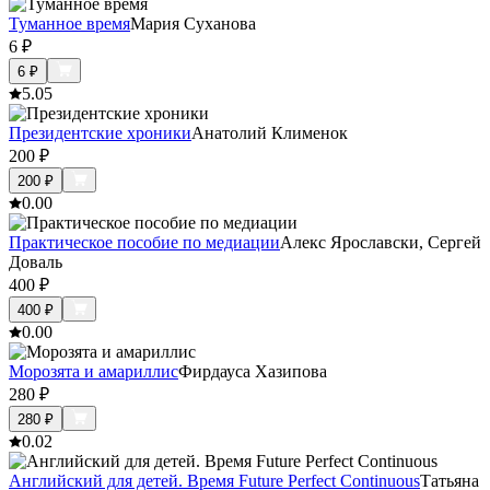
Туманное время
Мария Суханова
6
₽
6
₽
5.0
5
Президентские хроники
Анатолий Клименок
200
₽
200
₽
0.0
0
Практическое пособие по медиации
Алекс Ярославски, Сергей
Доваль
400
₽
400
₽
0.0
0
Морозята и амариллис
Фирдауса Хазипова
280
₽
280
₽
0.0
2
Английский для детей. Время Future Perfect Continuous
Татьяна