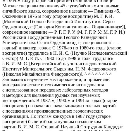
В 1969-м году (старое восприятие) окончили в столице
Москве специальную школу 45 с углублёнными знаниями
английского языка, современное название — Гимназия 45.
Окончили в 1976-м году (старое восприятие) М. Г. Р. И.
[Московский Геолого Разведочный Институт им. Серго
Орджоникидзе (Григория Константиновича Орджоникидзе)],
современное название — Р. Г. Г. Р. У. (М. Г. Г. Р. У.; М. Г. Р. И.)
Российский Государственный Геолого Разведочный
Университет им. Серго Орджоникидзе, специальность —
горный инженер геолог. С 1976-го по 1980-го годы (старое
восприятие) трудились в Н. И. С. (Научно Исследовательский
Сектор) М. Г. Р. И. С 1980-го до 1998-й годы трудились
в В. И. М. С. [Всероссийский научно-исследовательский
Институт Минерального Сырья им. Н. М. Федоровского
(Николая Михайловича Федоровского)]. ^ ^ ^ ^ ^ ^ ^ ^
Занимались изучением месторождений, и применяли
минералогические и геохимические исследования
с использованием передовых лабораторных методов
и методик для выявления рудных тел изучаемых
месторождений. В 1987-м, 1990-м и 1991-м годах (старое
восприятие) назначались начальниками полевых партий
с посещениями производственных геологических
организаций. По итогам конкурса в 1987 году (старое
восприятие) были избраны лучшим начальником
партии В. И. М. С. Старший Научный Сотрудник Кандидат