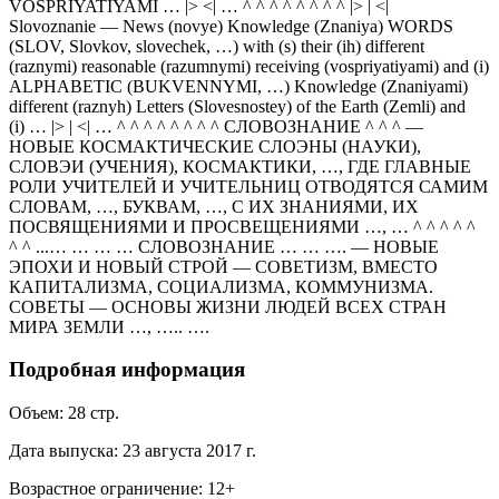
VOSPRIYATIYAMI … |> <| … ^ ^ ^ ^ ^ ^ ^ ^ |> | <|
Slovoznanie — News (novye) Knowledge (Znaniya) WORDS
(SLOV, Slovkov, slovechek, …) with (s) their (ih) different
(raznymi) reasonable (razumnymi) receiving (vospriyatiyami) and (i)
ALPHABETIC (BUKVENNYMI, …) Knowledge (Znaniyami)
different (raznyh) Letters (Slovesnostey) of the Earth (Zemli) and
(i) … |> | <| … ^ ^ ^ ^ ^ ^ ^ ^ СЛОВОЗНАНИЕ ^ ^ ^ —
НОВЫЕ КОСМАКТИЧЕСКИЕ СЛОЭНЫ (НАУКИ),
СЛОВЭИ (УЧЕНИЯ), КОСМАКТИКИ, …, ГДЕ ГЛАВНЫЕ
РОЛИ УЧИТЕЛЕЙ И УЧИТЕЛЬНИЦ ОТВОДЯТСЯ САМИМ
СЛОВАМ, …, БУКВАМ, …, С ИХ ЗНАНИЯМИ, ИХ
ПОСВЯЩЕНИЯМИ И ПРОСВЕЩЕНИЯМИ …, … ^ ^ ^ ^ ^
^ ^ ...… … … … СЛОВОЗНАНИЕ … … …. — НОВЫЕ
ЭПОХИ И НОВЫЙ СТРОЙ — СОВЕТИЗМ, ВМЕСТО
КАПИТАЛИЗМА, СОЦИАЛИЗМА, КОММУНИЗМА.
СОВЕТЫ — ОСНОВЫ ЖИЗНИ ЛЮДЕЙ ВСЕХ СТРАН
МИРА ЗЕМЛИ …, ….. ….
Подробная информация
Объем:
28
стр.
Дата выпуска:
23 августа 2017 г.
Возрастное ограничение:
12
+