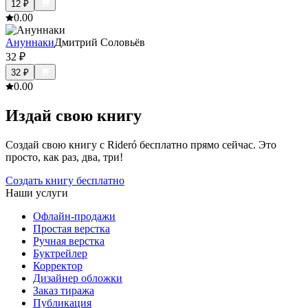
12
₽
0.0
0
Ануннаки
Дмитрий Соловьёв
32
₽
32
₽
0.0
0
Издай свою книгу
Создай свою книгу с Rideró бесплатно прямо сейчас. Это
просто, как раз, два, три!
Создать книгу бесплатно
Наши услуги
Офлайн-продажи
Простая верстка
Ручная верстка
Буктрейлер
Корректор
Дизайнер обложки
Заказ тиража
Публикация