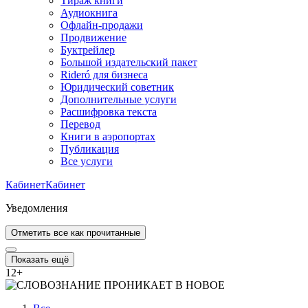
Тираж книги
Аудиокнига
Офлайн-продажи
Продвижение
Буктрейлер
Большой издательский пакет
Rideró для бизнеса
Юридический советник
Дополнительные услуги
Расшифровка текста
Перевод
Книги в аэропортах
Публикация
Все услуги
Кабинет
Кабинет
Уведомления
Отметить все как прочитанные
Показать ещё
12
+