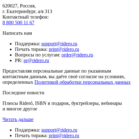
620027
,
Россия
,
г. Екатеринбург, а/я 313
Контактный телефон
:
8 800 500 11 67
Написать нам
Поддержка
:
support@ridero.ru
Печать тиража
:
print@ridero.ru
Вопросы по услугам
:
order@ridero.ru
PR
:
pr@ridero.ru
Предоставляя персональные данные по указанным
контактным данным, вы даёте своё согласие на условиях,
определенных
Политикой обработки персональных данных
Последние новости
Плюсы Rideró, ISBN в подарок, буктрейлеры, вебинары
и многое другое
Читать дальше
Поддержка
:
support@ridero.ru
Печать тиража
:
print@ridero.ru