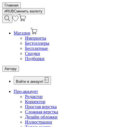
Главная
RUB
Сменить валюту
Магазин
Импринты
Бестселлеры
Бесплатные
Скидки
Подборки
Автору
Войти в аккаунт
Про-аккаунт
Редактор
Корректор
Простая верстка
Сложная верстка
Дизайн обложки
Иллюстрации