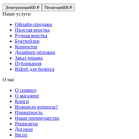
Электронная
400
₽
Печатная
608
₽
Наши услуги
Офлайн-продажи
Простая верстка
Ручная верстка
Буктрейлер
Корректор
Дизайнер обложки
Заказ тиража
Публикация
Rideró для бизнеса
О нас
О сервисе
О магазине
Книги
Возникли вопросы?
Приватность
Наши преимущества
Реквизиты
Договор
llm.txt