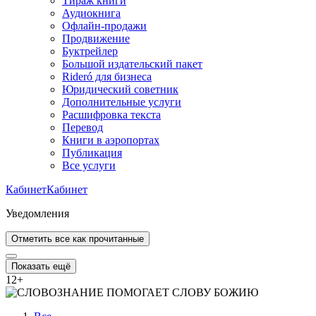
Тираж книги
Аудиокнига
Офлайн-продажи
Продвижение
Буктрейлер
Большой издательский пакет
Rideró для бизнеса
Юридический советник
Дополнительные услуги
Расшифровка текста
Перевод
Книги в аэропортах
Публикация
Все услуги
Кабинет
Кабинет
Уведомления
Отметить все как прочитанные
Показать ещё
12
+