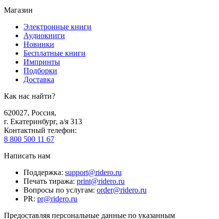
Магазин
Электронные книги
Аудиокниги
Новинки
Бесплатные книги
Импринты
Подборки
Доставка
Как нас найти?
620027
,
Россия
,
г. Екатеринбург, а/я 313
Контактный телефон
:
8 800 500 11 67
Написать нам
Поддержка
:
support@ridero.ru
Печать тиража
:
print@ridero.ru
Вопросы по услугам
:
order@ridero.ru
PR
:
pr@ridero.ru
Предоставляя персональные данные по указанным