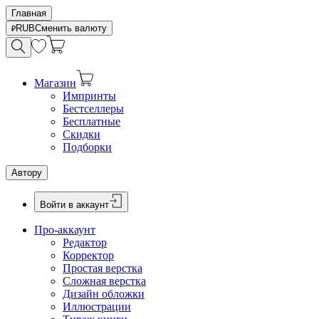
Главная
RUB
Сменить валюту
Магазин
Импринты
Бестселлеры
Бесплатные
Скидки
Подборки
Автору
Войти в аккаунт
Про-аккаунт
Редактор
Корректор
Простая верстка
Сложная верстка
Дизайн обложки
Иллюстрации