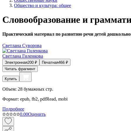
Общественные науки
Общество и культура: общее
Словообразование и граммати
Практический материал по развитию речи детей дошкольно
Светлана Суворова
Светлана Гиленкова
Электронная
200
₽
Печатная
466
₽
Читать фрагмент
Купить
Объем:
28
бумажных стр.
Формат:
epub, fb2, pdfRead, mobi
Подробнее
0.0
0
Оценить