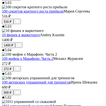
3.0
3
100 секретов кратного роста прибыли
Мария Сергеева
516
₽
516
₽
5.0
3
10 фишек в маркетинге
Andrey Kuzmin
1400
₽
1400
₽
5.0
4
100 мифов о Марафоне. Часть 2
Михаил Журавлев
272
₽
272
₽
5.0
3
100 авторских упражнений для тренингов
Ирина Шевцова
600
₽
600
₽
5.0
2
1011 упражнений со скакалкой
Артем Патрикеев