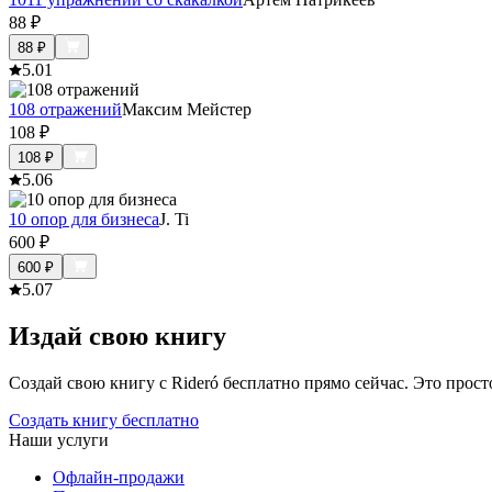
88
₽
88
₽
5.0
1
108 отражений
Максим Мейстер
108
₽
108
₽
5.0
6
10 опор для бизнеса
J. Ti
600
₽
600
₽
5.0
7
Издай свою книгу
Создай свою книгу с Rideró бесплатно прямо сейчас. Это просто,
Создать книгу бесплатно
Наши услуги
Офлайн-продажи