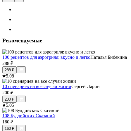
Рекомендуемые
100 рецептов для аэрогриля: вкусно и легко
Наталья Бибекина
288
₽
288
₽
5.0
8
10 сценариев на все случаи жизни
Сергей Ларин
200
₽
200
₽
5.0
5
108 Буддийских Сказаний
160
₽
160
₽