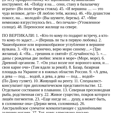
инструмент. 44. «Пойду я на… сени, стану в балалаечку
играти» (Во поле береза стояла). 45. «И вершина … — это
чудо великое, дети» (Я люблю тебя, жизнь). 46. «Нa душистом
покосе, нa… молодой» (Вы шумите, березы). 47. «Мне
немножко взгрустнулось без… без печали» (Утомленное
солнце). 48. Переносное жилище на севере.
ПО ВЕРТИКАЛИ: 1. «Кто-то кому-то подарит встречу, а кто-
то кому-то задаст…» (Веришь ли ты в первую любовь). 2.
Чашеобразное или воронкообразное углубление в вершине
вулкана. 3. «Ну и я, конечно, верю морю синему…» (Три
желанья). 4. «На… гpешник и святой» (Случайность). 5. «…
даны с рожденья две любви: земля и море» (Море, море). 6.
Древний организм. 7. «Он упал возле ног вороного коня, и…
свои карие очи» (Там вдали за рекой). 8. Базар, базарная
площадь на Украине и в южных областях России. 9. «А дева,
а дева — под… водой, а дева, а дева — под… водой»
(По Дону гуляет). 10. Живущий на ренту. 11. Специалист-
консультант при дипломатическом представительстве. 12.
Отдельное состязание в плавании. 13. Северная пресноводная
рыба, родственная сигу. 22. Живое существо, покров которого
лишён пигментов. 23. «Еще нигде не… душу, а может быть,
в соломинке она» (Держи меня, соломинка). 26.
Австралийское сумчатое млекопитающее с удлинёнными
задними ногами. 27. Тот, кому адресовано письмо,