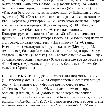
будто песня, жаль, что я слова…» (Позови меня). 34. «Жил-
был художник один, … имел и холсты» (Миллион роз). 35.
«Как они быстро летят, их не воротишь…» (Школьные годы
чудесные). 36. «Это те, кто в штыки поднимался как один, те,
кто… Берлин» (Офицеры). 37. «Я хочу, чтоб меня ты… веря
в то, что к тебе я приду» (Лунная серенада). 38. «Кажутся
нелепыми…» (Надежда). 39. «Стоит над горою … —
Болгарии русский солдат» (Алеша). 40. «Не дай отяжелеть
душой и…» (Женщина, которая поет). 41. «Новый год настает,
с… годом, с новым счастьем» (Пять минут). 42. «Стань…
Вселенною, смолкнувшие стpуны оживи» (Мелодия). 43.
«А эта свадьба свадьба свадьба пела и плясала, и крылья эту
свадьбу… несли» (Свадьба). 44. «Только слышно — на… где-
то одинокая бродит гармонь» (Снова замерло все до рассвета).
45. «Я шут, я Арлекин, я просто смех, без… и, в общем, без
судьбы» (Арлекино).
ПО ВЕРТИКАЛИ: 1. «Долго… слезы лил под моим окном»
(Я Спpосил y Ясеня). 2. «Вот сидит паренек, без пяти минут
он…» (Пять минут). 3. «Что мое крыло счастье не…»
(Лебединая Верность). 4. «На… на девичьем все горел
огонек» (Огонек). 5. «Я давно снам не верю, ты сейчас
идешь… огни» (Позови меня). 6. «Но волной набегая, тронул
вальс…» (Голубая тайга). 7. «И радости встреч, и горечь… мы
все испытали, товарищ и друг» (А годы летят). 8. «Умру ли я,