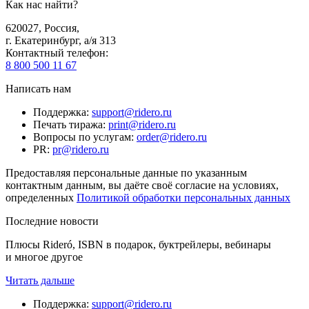
Как нас найти?
620027
,
Россия
,
г. Екатеринбург, а/я 313
Контактный телефон
:
8 800 500 11 67
Написать нам
Поддержка
:
support@ridero.ru
Печать тиража
:
print@ridero.ru
Вопросы по услугам
:
order@ridero.ru
PR
:
pr@ridero.ru
Предоставляя персональные данные по указанным
контактным данным, вы даёте своё согласие на условиях,
определенных
Политикой обработки персональных данных
Последние новости
Плюсы Rideró, ISBN в подарок, буктрейлеры, вебинары
и многое другое
Читать дальше
Поддержка
:
support@ridero.ru