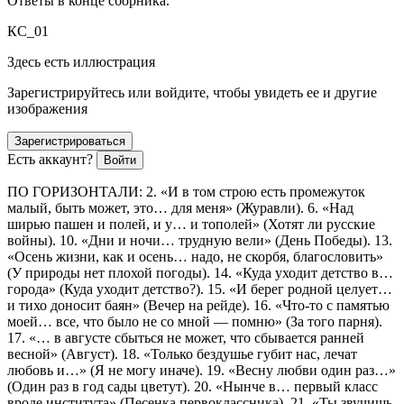
Ответы в конце сборника.
КС_01
Здесь есть иллюстрация
Зарегистрируйтесь или войдите, чтобы увидеть ее и другие
изображения
Зарегистрироваться
Есть аккаунт?
Войти
ПО ГОРИЗОНТАЛИ: 2. «И в том строю есть промежуток
малый, быть может, это… для меня» (Журавли). 6. «Над
ширью пашен и полей, и у… и тополей» (Хотят ли русские
войны). 10. «Дни и ночи… трудную вели» (День Победы). 13.
«Осень жизни, как и осень… надо, не скорбя, благословить»
(У природы нет плохой погоды). 14. «Куда уходит детство в…
города» (Куда уходит детство?). 15. «И берег родной целует…
и тихо доносит баян» (Вечер на рейде). 16. «Что-то с памятью
моей… все, что было не со мной — помню» (За того парня).
17. «… в августе сбыться не может, что сбывается ранней
весной» (Август). 18. «Только бездушье губит нас, лечат
любовь и…» (Я не могу иначе). 19. «Весну любви один раз…»
(Один раз в год сады цветут). 20. «Нынче в… первый класс
вроде института» (Песенка первоклассника). 21. «Ты звучишь,