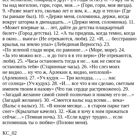
ты над могилою, гори, гори, моя…» (Гори, гори, моя звезда).
9. «Разве знает кто, сколько лет и зим, я… жду и тепла» (Где
ты раньше был). 10. «Держи меня, соломинка, держи, когда
вокруг шторма в двенадцать…» (Держи меня, соломинка). 11.
«Может впервые за… лет, дайте до детства плацкартный
билет» (Город детства). 12. «А ты придешь, когда темно, когда
в окно… вьюга» (Не отрекаются, любя). 22. «И, … бесстрашно
крылья, на землю упал» (Лебединая Верность). 23.
«По зеленой глади моря, по равнине…» (Море, море). 24.
«За это можно все… и до того я в это верю» (Не отрекаются,
любя). 25. «Часы остановить тогда я не… как не смогла
остановить тебя» (Старинные часы). 26. «Но слез моих
не видно… ну что ж, Арлекин я, видно, неплохой»
(Арлекино). 27. «Уч кудук — Три колодца, …, … нас
от солнца» (Уч кудук). 28. «И… все что я ни сделаю, светлым
именем твоим я назову» (Что так сердце растревожено). 29.
«Загадай желание самой синей полночью и никому его не…»
(Загадай желание). 30. «Смеется вальс над всеми… века»
(Вальс о вальсе). 31. «В юном месяце… в старом парке тает
снег» (Крылатые качели). 32. «Как я хочу к ним прижаться
сейчас…» (Темная ночь). 33. «Если вдруг трудно… если
вспомнишь ты о любви» (Позови меня).
КС_02