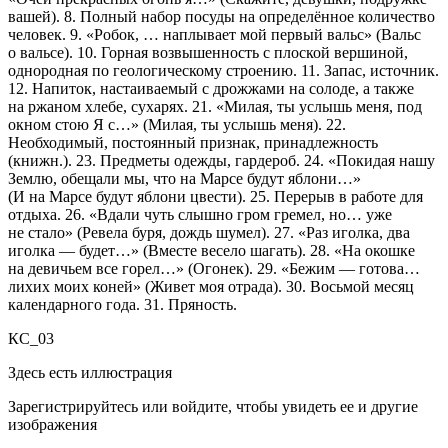
вашей). 8. Полный набор посуды на определённое количество
человек. 9. «Робок, … наплывает мой первый вальс» (Вальс
о вальсе). 10. Горная возвышенность с плоской вершиной,
однородная по геологическому строению. 11. Запас, источник.
12. Напиток, настаиваемый с дрожжами на солоде, а также
на ржаном хлебе, сухарях. 21. «Милая, ты услышь меня, под
окном стою Я с…» (Милая, ты услышь меня). 22.
Необходимый, постоянный признак, принадлежность
(книжн.). 23. Предметы одежды, гардероб. 24. «Покидая нашу
Землю, обещали мы, что на Марсе будут яблони…»
(И на Марсе будут яблони цвести). 25. Перерыв в работе для
отдыха. 26. «Вдали чуть слышно гром гремел, но… уже
не стало» (Ревела буря, дождь шумел). 27. «Раз иголка, два
иголка — будет…» (Вместе весело шагать). 28. «На окошке
на девичьем все горел…» (Огонек). 29. «Бежим — готова…
лихих моих коней» (Живет моя отрада). 30. Восьмой месяц
календарного года. 31. Пряность.
КС_03
Здесь есть иллюстрация
Зарегистрируйтесь или войдите, чтобы увидеть ее и другие
изображения