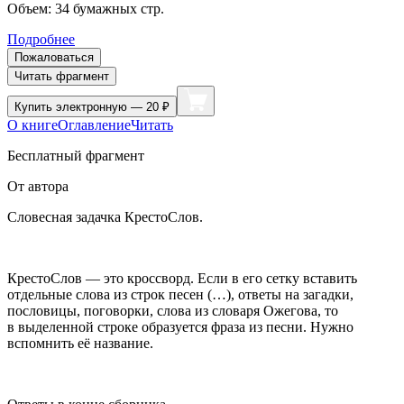
Объем:
34
бумажных стр.
Подробнее
Пожаловаться
Читать фрагмент
Купить
электронную — 20 ₽
О книге
Оглавление
Читать
Бесплатный фрагмент
От автора
Словесная задачка КрестоСлов.
КрестоСлов — это кроссворд. Если в его сетку вставить
отдельные слова из строк песен (…), ответы на загадки,
пословицы, поговорки, слова из словаря Ожегова, то
в выделенной строке образуется фраза из песни. Нужно
вспомнить её название.