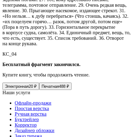
телеграмма, почтовое отправление. 29. Очень редкая вещь,
явление. 30. Прыгающее насекомое, издающее стрекот. 31.
«Но нельзя… к дубу перебраться» (Что стоишь, качаясь). 32.
«их поцелуем горячо… разок, потом другой, потом еще»
(Пора в путь дорогу). 33. Горизонтальное перекрытие
в корпусе судна, самолёта. 34. Единичный предмет, вещь, то,
что есть, существует. 35. Список требований. 36. Отворот
на конце рукава.
КС_04
Бесплатный фрагмент закончился.
Купите книгу, чтобы продолжить чтение.
Электронная
20
₽
Печатная
488
₽
Наши услуги
Офлайн-продажи
Простая верстка
Ручная верстка
Буктрейлер
Корректор
Дизайнер обложки
Заказ тиража