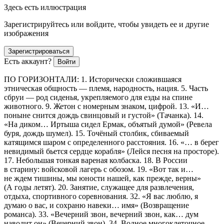
Здесь есть иллюстрация
Зарегистрируйтесь или войдите, чтобы увидеть ее и другие
изображения
Зарегистрироваться
Есть аккаунт?
Войти
ПО ГОРИЗОНТАЛИ: 1. Исторически сложившаяся
этническая общность — племя, народность, нация. 5. Часть
сбруи — род сиденья, укрепляемого для езды на спине
животного. 9. Жетон с номерным знаком, цифрой. 13. «И…
поныне снится дождь свинцовый и густой» (Тачанка). 14.
«На диком… Иртыша сидел Ермак, объятый думой» (Ревела
буря, дождь шумел). 15. Точёный столбик, сбиваемый
катящимся шаром с определенного расстояния. 16. «… в берег
невидимый бьется сердце корабля» (Лейся песня на просторе).
17. Небольшая тонкая вареная колбаска. 18. В России
в старину: войсковой лагерь с обозом. 19. «Вот так и…
не ждем тишины, мы юности нашей, как прежде, верны»
(А годы летят). 20. Занятие, служащее для развлечения,
отдыха, спортивного соревнования. 32. «Я вас люблю, я
думаю о вас, и сохраню навеки… имя» (Возвращение
романса). 33. «Вечерний звон, вечерний звон, как… дум
наводит он» (Вечерний звон). 34. Водное многоклеточное