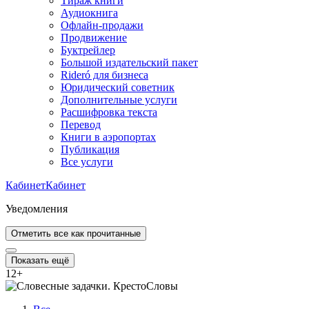
Тираж книги
Аудиокнига
Офлайн-продажи
Продвижение
Буктрейлер
Большой издательский пакет
Rideró для бизнеса
Юридический советник
Дополнительные услуги
Расшифровка текста
Перевод
Книги в аэропортах
Публикация
Все услуги
Кабинет
Кабинет
Уведомления
Отметить все как прочитанные
Показать ещё
12
+