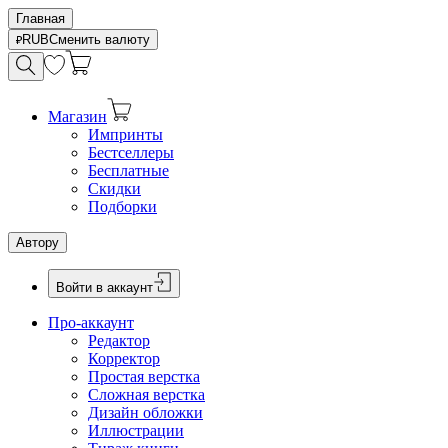
Главная
RUB
Сменить валюту
Магазин
Импринты
Бестселлеры
Бесплатные
Скидки
Подборки
Автору
Войти в аккаунт
Про-аккаунт
Редактор
Корректор
Простая верстка
Сложная верстка
Дизайн обложки
Иллюстрации