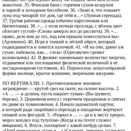
животное. 35. Финская баня с горячим сухим воздухом
в парной и холодным бассейном. 36. «Знаю я, что покажет
луна под чинарой тот дом, где тебя я…» (Лунная серенада).
37. Грубая рабочая одежда (обычно парусиновая или
брезентовая). 38. «… с поля ночная прохлада, с яблонь цвет
облетает густой» (Снова замерло все до рассвета). 39. «…
право, дело вам до тех, над кем пришли повеселиться вы»
(Арлекино). 40. Игра в тонкий и лёгкий обруч, который
подкидывается и ловится палочкой. 41. «И на очи, давно уж
сухие, набежала, как… слеза» (Однозвучно гремит
колокольчик). 42. В физике: наименьшее количество энергии,
отдаваемое или поглощаемое физической величиной в её
нестационарном состоянии. 43. Переносное, конусообразной
формы жилище, крытое кошмами, звериными шкурами.
ПО ВЕРТИКАЛИ: 1. Противотанковое земляное
заграждение — крутой срез на скате, на склоне высоты. 2.
«А … — в долину, пусть накроет туман» (Вы шумите,
березы). 3. Церковная книга с перечнем праздников и святых
по дням их поминовения. 4. Начало шахматной партии,
в которой ради скорейшего перехода в нападение жертвуют
пешкой или фигурой. 5. «Разрыл я … — да и к месту прирос,
мороз заходил под тулупом» (Когда я на почте служил
ямщиком). 6. Впуск, посещение с какой-нибудь целью. 7.
«Очей прекрасных огонь я…» (Скажите, девушки, подружке