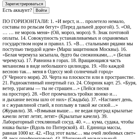
Зарегистрироваться
Есть аккаунт?
Войти
ПО ГОРИЗОНТАЛИ: 1. «И верст, и… пролетело немало,
составы по рельсам бегут» (Перед дальней дорогой). 5. «Ой,
… … не морозь меня» (Ой, мороз, мороз). 9. Знак почтовой
оплаты. 14. Совокупность устанавливаемых и охраняемых
государством норм и правил. 15. «В… стальными рядами мы
поступью твердой идем» (Марш защитников Москвы). 16.
«Белая черемуха засыпала, будто бы снежинками,…» (Белая
черемуха). 17. Равнина в горах. 18. Вращающаяся часть
механизма в виде небольшого цилиндра. 19. «Но каждой
весною так… меня в Одессу мой солнечный город»
(У Черного моря). 20. Черта на плоскости или в пространстве.
21. Радиоактивный инертный газ. 24. Сборник карт. 25. «Буря,
ветер, ураганы — ты не страшен…» (Лейся песня
на просторе). 28. «Вот промчались тройки звонко и…
и дыхание весны шло от них» (Свадьба). 37. «Настанет день,
и с журавлиной стаей, я поплыву в такой же сизой…»
(Журавли). 38. «Взмывая выше… не ведая преград крылатые
качели летят летят, летят» (Крылатые качели). 39.
Лабораторный стеклянный сосуд. 40. «… кума, судака, чтобы
юшка была» (Вдоль по Питерской). 41. Единица массы,
равная 1000 кг. 42. «Под этот вальс… мы очей любимых свет»
(В лесу прифронтовом). 43. Щипковый музыкальный