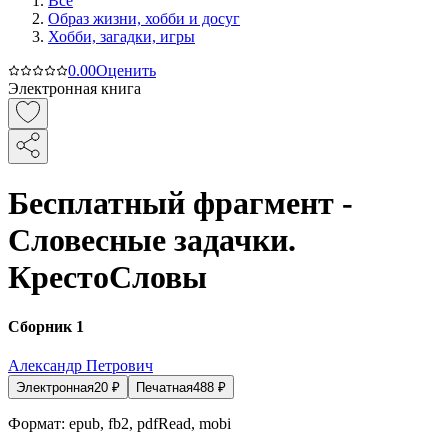
Все
Образ жизни, хобби и досуг
Хобби, загадки, игры
0.0
0
Оценить
Электронная книга
Бесплатный фрагмент -
Словесные задачки.
КрестоСловы
Сборник 1
Александр Петрович
Электронная
20
₽
Печатная
488
₽
Формат:
epub, fb2, pdfRead, mobi