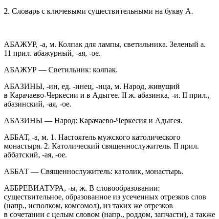
2. Словарь с ключевыми существительными на букву А.
АБАЖУР, -а, м. Колпак для лампы, светильника. Зеленый а.
11 прил. абажурный, -ая, -ое.
АБАЖУР — Светильник: колпак.
АБАЗИНЫ, -ин, ед. -инец, -нца, м. Народ, живущий
в Карачаево-Черкесии и в Адыгее. II ж. абазинка, -и. II прил.,
абазинский, -ая, -ое.
АБАЗИНЫ — Народ: Карачаево-Черкесия и Адыгея.
АББАТ, -а, м. 1. Настоятель мужского католического
монастыря. 2. Католический священнослужитель. II прил.
аббатский, -ая, -ое.
АББАТ — Священнослужитель: католик, монастырь.
АББРЕВИАТУРА, -ы, ж. В словообразовании:
существительное, образованное из усеченных отрезков слов
(напр., исполком, комсомол), из таких же отрезков
в сочетании с целым словом (напр., роддом, запчасти), а также