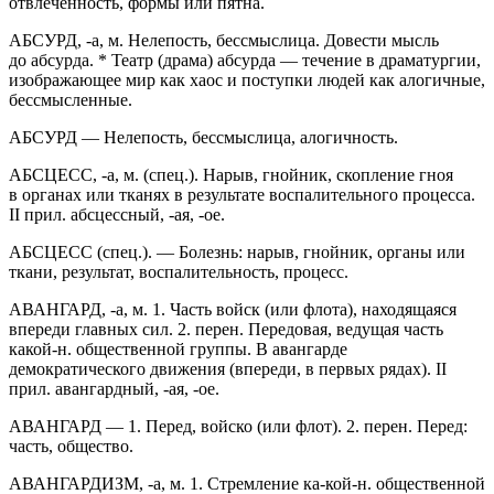
отвлеченность, формы или пятна.
АБСУРД, -а, м. Нелепость, бессмыслица. Довести мысль
до абсурда. * Театр (драма) абсурда — течение в драматургии,
изображающее мир как хаос и поступки людей как алогичные,
бессмысленные.
АБСУРД — Нелепость, бессмыслица, алогичность.
АБСЦЕСС, -а, м. (спец.). Нарыв, гнойник, скопление гноя
в органах или тканях в результате воспалительного процесса.
II прил. абсцессный, -ая, -ое.
АБСЦЕСС (спец.). — Болезнь: нарыв, гнойник, органы или
ткани, результат, воспалительность, процесс.
АВАНГАРД, -а, м. 1. Часть войск (или флота), находящаяся
впереди главных сил. 2. перен. Передовая, ведущая часть
какой-н. общественной группы. В авангарде
демок
ратич
еского движения (впереди, в первых рядах). II
прил. авангардный, -ая, -ое.
АВАНГАРД — 1. Перед, войско (или флот). 2. перен. Перед:
часть, общество.
АВАНГАРДИЗМ, -а, м. 1. Стремление ка-кой-н. общественной