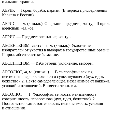
и администрации.
АБРЕК — Горец: борьба, царизм. (В период присоединения
Кавказа к
Росси
и).
АБРИС, -а, м. (книжн.). Очертание предмета, контур. II прил.
абрисный, -ая, -ое.
АБРИС — Предмет: очертание, контур.
АБСЕНТЕИЗМ [сэнтэ], -а, м. (книжн.). Уклонение
избирателей от участия в выборах в государственные органы.
II прил. абсентеистский, -ая, -ое.
АБСЕНТЕИЗМ — Избиратели: уклонение, выборы.
АБСОЛЮТ, -а, м. (книжн.). 1. В философии: вечная,
неизменная первооснова всего существующего (дух, идея,
божество). 2. Нечто самодовлеющее, независимое от каких-н.
условий и отношений. Возвести что-н. в а.
АБСОЛЮТ — 1. Философия: вечность, неизменность,
совершенность, первооснова (дух, идея, божество). 2.
Постоянство, самостоятельность, независимость, условия
и отношения.