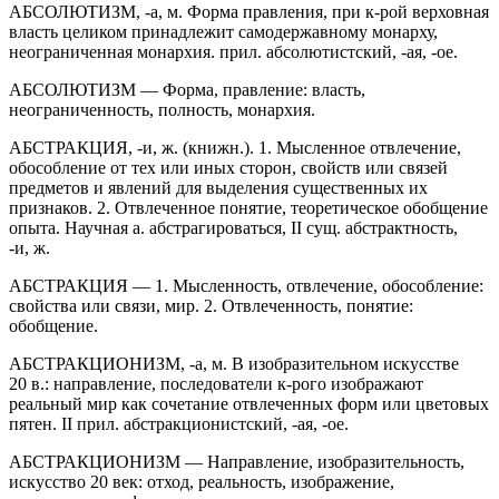
АБСОЛЮТИЗМ, -а, м. Форма правления, при к-рой верховная
власть целиком принадлежит самодержавному монарху,
неограниченная монархия. прил. абсолютистский, -ая, -ое.
АБСОЛЮТИЗМ — Форма, правление: власть,
неограниченность, полность, монархия.
АБСТРАКЦИЯ, -и, ж. (книжн.). 1. Мысленное отвлечение,
обособление от тех или иных сторон, свойств или связей
предметов и явлений для выделения существенных их
признаков. 2. Отвлеченное понятие, теоретическое обобщение
опыта. Научная а. абстрагироваться, II сущ. абстрактность,
-и, ж.
АБСТРАКЦИЯ — 1. Мысленность, отвлечение, обособление:
свойства или связи, мир. 2. Отвлеченность, понятие:
обобщение.
АБСТРАКЦИОНИЗМ, -а, м. В изобразительном искусстве
20 в.: направление, последователи к-рого изображают
реальный мир как сочетание отвлеченных форм или цветовых
пятен. II прил. абстракционистский, -ая, -ое.
АБСТРАКЦИОНИЗМ — Направление, изобразительность,
искусство 20 век: отход, реальность, изображение,