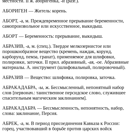
местности. II ж. аборигенка, -и (разг.).
АБОРИГЕН — Житель: корень.
АБОРТ, -а, м. Преждевременное прерывание беременности,
самопроизвольное или искусственное, выкидыш.
АБОРТ — Беременность: прерывание, выкидыш.
АБРАЗИВ, -а, м. (спец.). Твердое мелкозернистое или
порош
кообразное вещество (кремень, наждак, корунд,
карборунд, пемза, гранат), применяемое для шлифовки,
полировки, заточки. II прил. абразивный, -ая, -ое. Абразивные
материалы. А. инструмент (шлифовальный, полировочный).
АБРАЗИВ — Вещество: шлифовка, полировка, заточка.
АБРАКАДАБРА, -ы, ж. Бессмысленный, непонятный набор
слов [первонач.: таинственное персидское слово, служившее
спасительным магическим заклинанием].
АБРАКАДАБРА — Бессмысленность, непонятность, набор,
слова: заклинание, Персия.
АБРЕК, -a, м. В период присоединения Кавказа к
Росси
и:
горец, участвовавший в борьбе против царских войск