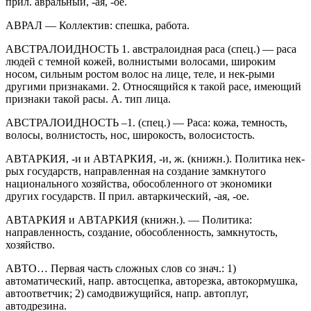
прил. авральный, -ая, -ое.
АВРАЛ — Коллектив: спешка, работа.
АВСТРАЛОИДНОСТЬ 1. австралоидная раса (спец.) — раса
людей с темной кожей, волнистыми волосами, широким
носом, сильным ростом волос на лице, теле, и нек-рыми
другими признаками. 2. Относящийся к такой расе, имеющий
признаки такой расы. А. тип лица.
АВСТРАЛОИДНОСТЬ –1. (спец.) — Раса: кожа, темность,
волосы, волнистость, нос, широкость, волосистость.
АВТАРКИЯ, -и и АВТАРКИЯ, -и, ж. (книжн.). Политика нек-
рых государств, направленная на создание замкнутого
нацио
нального хозяйства, обособленного от экономики
других государств. II прил. автаркический, -ая, -ое.
АВТАРКИЯ и АВТАРКИЯ (книжн.). — Политика:
направленность, создание, обособленность, замкнутость,
хозяйство.
АВТО… Первая часть сложных слов со знач.: 1)
автоматический, напр. автосцепка, авторезка, автокормушка,
автоответчик; 2) самодвижущийся, напр. автоплуг,
автодрезина.