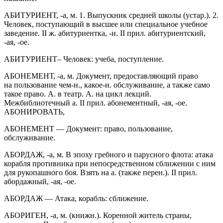
АБИТУРИЕНТ, -а, м. 1. Выпускник средней школы (устар.). 2.
Человек, поступающий в высшее или специальное учебное
заведение. II ж. абитуриентка, -и. II прил. абитуриентский,
-ая, -ое.
АБИТУРИЕНТ– Человек: учеба, поступление.
АБОНЕМЕНТ, -а, м. Документ, предоставляющий право
на пользование чем-н., какое-н. обслуживание, а также само
такое право. А. в театр. А. на цикл лекций.
Межбиблиотечный а. II прил. абонементный, -ая, -ое.
АБОНИРОВАТЬ,
АБОНЕМЕНТ — Документ: право, пользование,
обслуживание.
АБОРДАЖ, -а, м. В эпоху гребного и парусного флота: атака
корабля противника при непосредственном сближении с ним
для рукопашного боя. Взять на а. (также перен.). II прил.
абордажный, -ая, -ое.
АБОРДАЖ — Атака, корабль: сближение.
АБОРИГЕН, -а, м. (книжн.). Коренной житель страны,