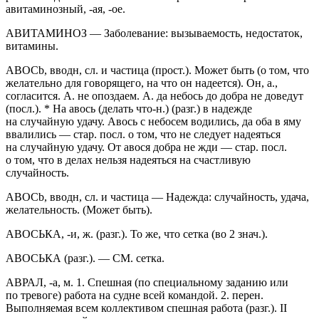
авитаминозный, -ая, -ое.
АВИТАМИНОЗ — Заболевание: вызываемость, недостаток,
витамины.
ABOCb, вводн, сл. и частица (прост.). Может быть (о том, что
желательно для говорящего, на что он надеется). Он, а.,
согласится. А. не опоздаем. А. да небось до добра не доведут
(посл.). * На авось (делать что-н.) (разг.) в надежде
на случайную удачу. Авось с небосем водились, да оба в яму
ввалились — стар. посл. о том, что не следует надеяться
на случайную удачу. От авося добра не жди — стар. посл.
о том, что в делах нельзя надеяться на счастливую
случайность.
ABOCb, вводн, сл. и частица — Надежда: случайность, удача,
желательность. (Может быть).
АВОСЬКА, -и, ж. (разг.). То же, что сетка (во 2 знач.).
АВОСЬКА (разг.). — СМ. сетка.
АВРАЛ, -а, м. 1. Спешная (по специальному заданию или
по тревоге) работа на судне всей командой. 2. перен.
Выполняемая всем коллективом спешная работа (разг.). II