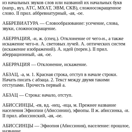
из начальных звуков слов или названий их начальных букв
(напр., вуз, АТС, МХАТ, ЭВМ, СКВ), сложносокращенное
слово. II прил. аббревиатурный, -ая, -ое.
АББРЕВИАТУРА — Словообразование: усечение, слова,
звуки, сложносокращение.
АБЕРРАЦИЯ, -и, ж. (спец.). Отклонение от чего-н., а также
искажение чего-н. А. световых лучей. А. оптических систем
(искажение изображений). А. идей (перен.). II прил.
аберрационный, -ая, -ое.
АБЕРРАЦИЯ — Отклонение, искажение.
АБЗАЦ, -а, м. 1. Красная строка, отступ в начале строки.
Начать писать с абзаца. 2. Текст между двумя такими
отступами. Прочесть первый а.
АБЗАЦ — Строка: начало, отступ.
АБИССИНЦЫ, -ев, вд. -нец, -нца, м. Прежнее название
населения Эфиопии (Абиссинии), эфиопы. II ж. абиссинка, -и.
II прил. абиссинский, -ая, -ое.
АБИССИНЦЫ — Эфиопия (Абиссиния), население: прошлое,
название.