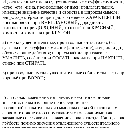
«1) отвлеченные имена существительные с суффиксами -ость,
-ство, -ота, -изна, производные от имен прилагательных,
имеющие значение качества и свойства в широком смысле;
напр., характéрность при прилагательном ХАРАКТЕРНЫЙ,
внеплáновость при ВНЕПЛАНОВЫЙ, дорóдность
и дорóдство при ДОРОДНЫЙ, краснотá при КРАСНЫЙ,
крýтость и крутизнá при КРУТОЙ;
2) имена существительные, производные от глаголов, без
суффиксов и с суффиксами -ние (-ание, -ение), -тие, -ка и др.,
обозначающие действия; напр. умалéние при глаголе
УМАЛИТЬ, сосáние при СОСАТЬ, накрытие при НАКРЫТЬ,
стирка при СТИРАТЬ.
3) производные имена существительные собирательные; напр.
вороньё при ВОРОН;
…
Если слова, помещенные в гнезде, имеют иные, новые
значения, не вытекающие непосредственно
из словообразовательных и смысловых связей с основным
словом, то такие слова помещаются с толкованиями как
заглавные со ссылкой на значение слова в гнезде. Напр., слово
грýбость помимо значения отвлеченного существительного