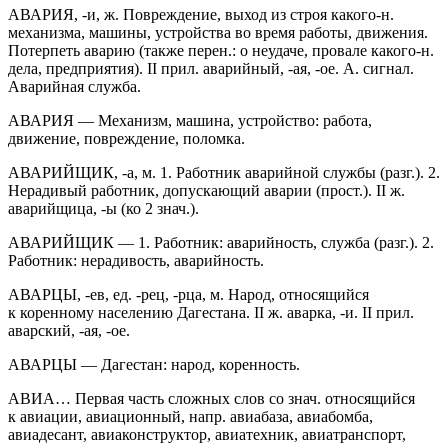
АВАРИЯ, -и, ж. Повреждение, выход из строя какого-н.
механизма, машины, устройства во время работы, движения.
Потерпеть аварию (также перен.: о неудаче, провале какого-н.
дела, предприятия). II прил. аварийный, -ая, -ое. А. сигнал.
Аварийная служба.
АВАРИЯ — Механизм, машина, устройство: работа,
движение, повреждение, поломка.
АВАРИЙЩИК, -а, м. 1. Работник аварийной службы (разг.). 2.
Нерадивый работник, допускающий аварии (прост.). II ж.
аварийщица, -ы (ко 2 знач.).
АВАРИЙЩИК — 1. Работник: аварийность, служба (разг.). 2.
Работник: нерадивость, аварийность.
АВАРЦЫ, -ев, ед. -рец, -рца, м. Народ, относящийся
к коренному населению Дагестана. II ж. аварка, -и. II прил.
аварский, -ая, -ое.
АВАРЦЫ — Дагестан: народ, коренность.
АВИА… Первая часть сложных слов со знач. относящийся
к авиации, авиационный, напр. авиабаза, авиабомба,
авиадесант, авиаконструктор, авиатехник, авиатранспорт,