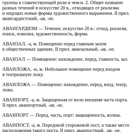
группы к главенствующей роли в чем-н. 2. Общее название
разных течений в искусстве 20 в., отходящих от реализма
и ищущих новые формы художественного выражения. II прил.
авангардистский, -ая, -ое.
АВАНГАРДИЗМ — Течение, искусство 20 в.: отход, реализм,
поиск, новизна, художественность, форма.
АВАНЗАЛ, -а, м. Помещение перед главным залом
в общественных зданиях. II прил. аванзальный, -ая, -ое.
АВАНЗАЛ — Помещение: нахождение, перед, главность, зал.
АВАНЛОЖА, -и, ж. Небольшое помещение перед входом
в театральную ложу.
АВАНЛОЖА — Помещение: нахождение, перед, вход, театр,
ложа.
АВАНПОРТ, -а, м. Защищенная от волн внешняя часть порта.
II прил. аванпортный, -ая, -ое.
АВАНПОРТ — Перед, часть, порт: защищенность, волны.
АВАНПОСТ, -а, м. Передовой сторожевой пост, а также место
расположения такого поста. II прил. аванпостный, -ая, -ое.