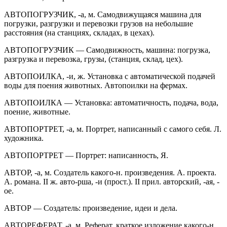
АВТОПОГРУЗЧИК, -а, м. Самодвижущаяся машина для
погрузки, разгрузки и перевозки грузов на небольшие
расстояния (на станциях, складах, в цехах).
АВТОПОГРУЗЧИК — Самодвижность, машина: погрузка,
разгрузка и перевозка, грузы, (станция, склад, цех).
АВТОПОИЛКА, -и, ж. Установка с автоматической подачей
воды для поения животных. Автопоилки на фермах.
АВТОПОИЛКА — Установка: автоматичность, подача, вода,
поение, животные.
АВТОПОРТРЕТ, -а, м. Портрет, написанный с самого себя. Л.
художника.
АВТОПОРТРЕТ — Портрет: написанность, Я.
ABTOP, -a, м. Создатель какого-н. произведения. А. проекта.
А. романа. II ж. авто-рша, -и (прост.). II прил. авторский, -ая, -
ое.
ABTOP — Создатель: произведение, идеи и дела.
АВТОРЕФЕРАТ, -а, м. Реферат, краткое изложение какого-н.