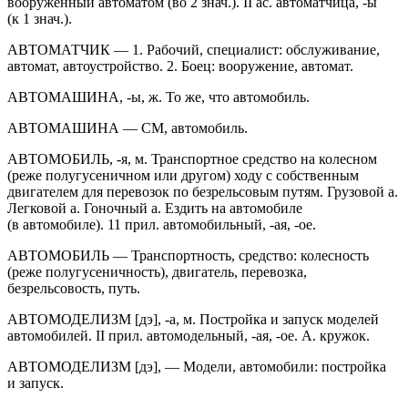
вооруженный автоматом (во 2 знач.). II ас. автоматчица, -ы
(к 1 знач.).
АВТОМАТЧИК — 1. Рабочий, специалист: обслуживание,
автомат, автоустройство. 2. Боец: вооружение, автомат.
АВТОМАШИНА, -ы, ж. То же, что автомобиль.
АВТОМАШИНА — СМ, автомобиль.
АВТОМОБИЛЬ, -я, м. Транспортное средство на
колес
ном
(реже полугусеничном или другом) ходу с собственным
двигателем для перевозок по безрельсовым путям. Грузовой а.
Легковой а. Гоночный а. Ездить на автомобиле
(в автомобиле). 11 прил. автомобильный, -ая, -ое.
АВТОМОБИЛЬ — Транспортность, средство:
колес
ность
(реже полугусеничность), двигатель, перевозка,
безрельсовость, путь.
АВТОМОДЕЛИЗМ [дэ], -а, м. Постройка и запуск моделей
автомобилей. II прил. автомодельный, -ая, -ое. А. кружок.
АВТОМОДЕЛИЗМ [дэ], — Модели, автомобили: постройка
и запуск.