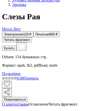
Художественная литература
Эротика
Слезы Рая
Несса Лесс
Электронная
120
₽
Печатная
683
₽
Читать фрагмент
Купить
Объем:
154
бумажных стр.
Формат:
epub, fb2, pdfRead, mobi
Подробнее
0.0
0
Оценить
Пожаловаться
О книге
отзывы
Оглавление
Читать фрагмент