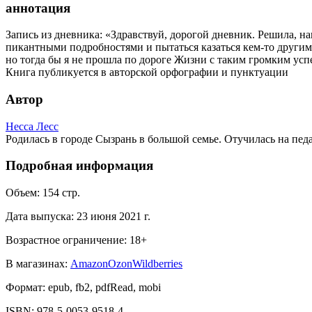
аннотация
Запись из дневника: «Здравствуй, дорогой дневник. Решила, на
пикантными подробностями и пытаться казаться кем-то другим.
но тогда бы я не прошла по дороге Жизни с таким громким успех
Книга публикуется в авторской орфографии и пунктуации
Автор
Несса Лесс
Родилась в городе Сызрань в большой семье. Отучилась на пед
Подробная информация
Объем:
154
стр.
Дата выпуска:
23 июня 2021 г.
Возрастное ограничение:
18
+
В магазинах:
Amazon
Ozon
Wildberries
Формат:
epub, fb2, pdfRead, mobi
ISBN:
978-5-0053-9518-4