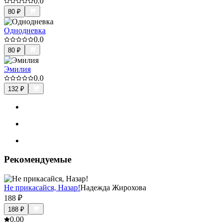
0.0
80
₽
Однодневка
0.0
80
₽
Эмилия
0.0
132
₽
Рекомендуемые
Не прикасайся, Назар!
Надежда Жирохова
188
₽
188
₽
0.0
0