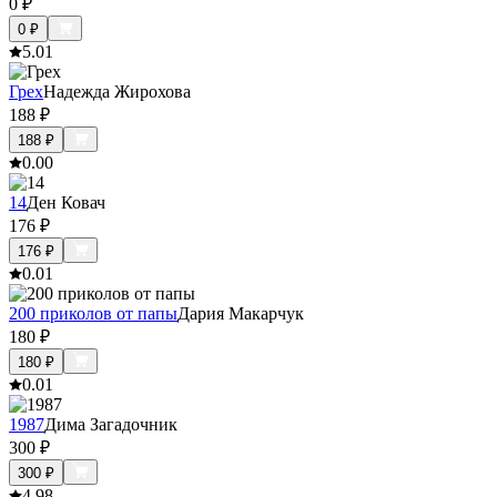
0
₽
0
₽
5.0
1
Грех
Надежда Жирохова
188
₽
188
₽
0.0
0
14
Ден Ковач
176
₽
176
₽
0.0
1
200 приколов от папы
Дария Макарчук
180
₽
180
₽
0.0
1
1987
Дима Загадочник
300
₽
300
₽
4.9
8