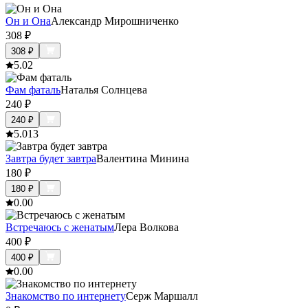
Он и Она
Александр Мирошниченко
308
₽
308
₽
5.0
2
Фам фаталь
Наталья Солнцева
240
₽
240
₽
5.0
13
Завтра будет завтра
Валентина Минина
180
₽
180
₽
0.0
0
Встречаюсь с женатым
Лера Волкова
400
₽
400
₽
0.0
0
Знакомство по интернету
Серж Маршалл