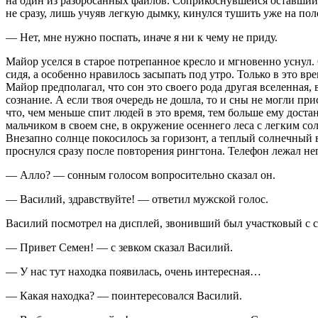
на один из разбросанных файлов. Соприкоснувшейся оставшийся
не сразу, лишь учуяв легкую дымку, кинулся тушить уже на пол
— Нет, мне нужно поспать, иначе я ни к чему не приду.
Майор уселся в старое потрепанное кресло и мгновенно уснул. 
сидя, а особенно нравилось засыпать под утро. Только в это вр
Майор предполагал, что сон это своего рода другая вселенная,
сознание. А если твоя очередь не дошла, то и сны не могли при
что, чем меньше спит людей в это время, тем больше ему доста
мальчиком в своем сне, в окружение осеннего леса с легким со
Внезапно солнце покосилось за горизонт, а теплый солнечный 
проснулся сразу после повторения рингтона. Телефон лежал непо
— Алло? — сонным голосом вопросительно сказал он.
— Василий, здравствуйте! — ответил мужской голос.
Василий посмотрел на дисплей, звонивший был участковый с с
— Привет Семен! — с зевком сказал Василий.
— У нас тут находка появилась, очень интересная…
— Какая находка? — поинтересовался Василий.