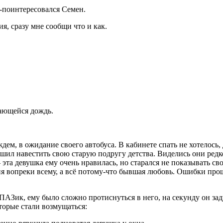
 -поинтересовался Семен.
ия, сразу мне сообщи что и как.
рающейся дождь.
м, в ожидание своего автобуса. В кабинете спать не хотелось, 
шил навестить свою старую подругу детства. Виделись они редко
 эта девушка ему очень нравилась, но старался не показывать с
я вопреки всему, а всё потому-что бывшая любовь. Ошибки прош
ПАЗик, ему было сложно протиснуться в него, на секунду он за
торые стали возмущаться: