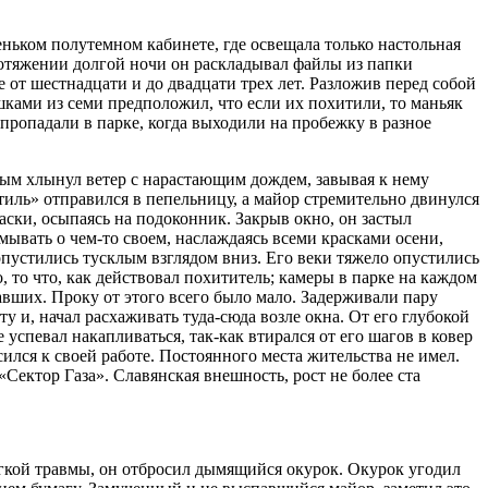
еньком полутемном кабинете, где освещала только настольная
ротяжении долгой ночи он раскладывал файлы из папки
 от шестнадцати и до двадцати трех лет. Разложив перед собой
шками из семи предположил, что если их похитили, то маньяк
пропадали в парке, когда выходили на пробежку в разное
орым хлынул ветер с нарастающим дождем, завывая к нему
тиль» отправился в пепельницу, а майор стремительно двинулся
аски, осыпаясь на подоконник. Закрыв окно, он застыл
умывать о чем-то своем, наслаждаясь всеми красками осени,
опустились тусклым взглядом вниз. Его веки тяжело опустились
, то что, как действовал похититель; камеры в парке на каждом
авших. Проку от этого всего было мало. Задерживали пару
у и, начал расхаживать туда-сюда возле окна. От его глубокой
 успевал накапливаться, так-как втирался от его шагов в ковер
сился к своей работе. Постоянного места жительства не имел.
«Сектор Газа». Славянская внешность, рост не более ста
легкой травмы, он отбросил дымящийся окурок. Окурок угодил