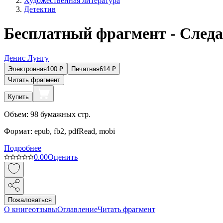
Художественная литература
Детектив
Бесплатный фрагмент - След
Денис Лунгу
Электронная
100
₽
Печатная
614
₽
Читать фрагмент
Купить
Объем:
98
бумажных стр.
Формат:
epub, fb2, pdfRead, mobi
Подробнее
0.0
0
Оценить
Пожаловаться
О книге
отзывы
Оглавление
Читать фрагмент