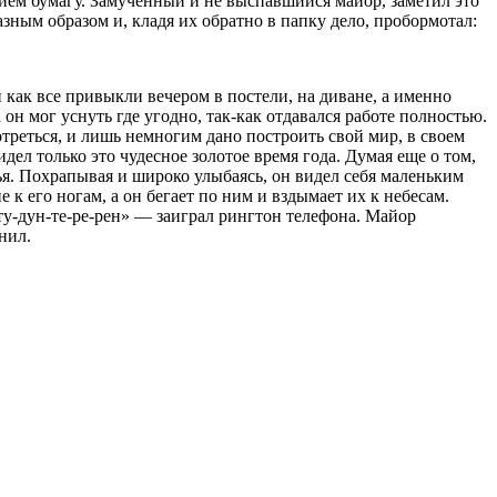
ием бумагу. Замученный и не выспавшийся майор, заметил это
азным образом и, кладя их обратно в папку дело, пробормотал:
 как все привыкли вечером в постели, на диване, а именно
 он мог уснуть где угодно, так-как отдавался работе полностью.
отреться, и лишь немногим дано построить свой мир, в своем
идел только это чудесное золотое время года. Думая еще о том,
тья. Похрапывая и широко улыбаясь, он видел себя маленьким
к его ногам, а он бегает по ним и вздымает их к небесам.
ту-дун-те-ре-рен» — заиграл рингтон телефона. Майор
нил.