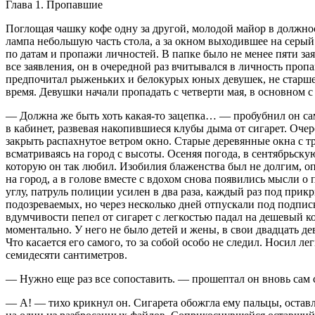
Глава 1. Пропавшие
Поглощая чашку кофе одну за другой, молодой майор в должност
лампа небольшую часть стола, а за окном выходившее на серый
по датам и пропажи личностей. В папке было не менее пяти за
все заявления, он в очередной раз вчитывался в личность про
предпочитал рыженьких и белокурых юных девушек, не старше 
время. Девушки начали пропадать с четверти мая, в основном с
— Должна же быть хоть какая-то зацепка… — пробубнил он сам 
в кабинет, развевая накопившиеся клубы дыма от
сигар
ет. Оче
закрыть распахнутое ветром окно. Старые деревянные окна с т
всматриваясь на город с высоты. Осеняя погода, в сентябрьску
которую он так любил. Изобилия блаженства был не долгим, оп
на город, а в голове вместе с вдохом снова появились мысли о 
углу, патруль полиции усилен в два раза, каждый раз под при
подозреваемых, но через несколько дней отпускали под подписк
вдумчивости пепел от сигарет с легкостью падал на дешевый ко
моментально. У него не было детей и жены, в свои двадцать де
Что касается его самого, то за собой особо не следил. Носил 
семидесяти сантиметров.
— Нужно еще раз все сопоставить. — прошептал он вновь сам с
— А! — тихо крикнул он.
Сигар
ета обожгла ему пальцы, остав