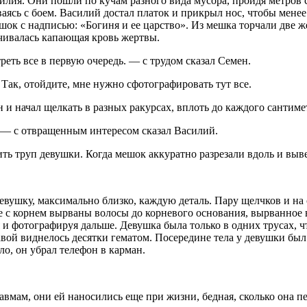
силия. Они пошли по кучам разного вида мусора, пройдя метров 
аясь с боем. Василий достал платок и прикрыл нос, чтобы менее
ок с надписью: «Богиня и ее царство». Из мешка торчали две же
ачивалась капающая кровь жертвы.
еть все в первую очередь. — с трудом сказал Семен.
Так, отойдите, мне нужно сфотографировать тут все.
и начал щелкать в разных ракурсах, вплоть до каждого сантимет
 — с отвращенным интересом сказал Василий.
ть труп девушки. Когда мешок аккуратно разрезали вдоль и выве
евушку, максимально близко, каждую деталь. Пару щелчков и на
е с корнем вырваны волосы до корневого основания, вырванное в
 и фотографируя дальше. Девушка была только в одних трусах, 
равой виднелось десятки гематом. Посередине тела у девушки был
о, он убрал телефон в карман.
равмам, они ей наносились еще при жизни, бедная, сколько она п