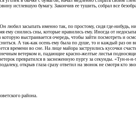
 уголек в бычке с бумагой, начал медленно стирать своим тлен
овину истлевшую бумагу. Закончив ее тушить, собрал все безобр
Он любил засыпать именно так, по простому, сидя где-нибудь, ни
емя ему снились сны, которые нравились ему. Иногда от недосыпа
 в которую выстраивается очередь, чтобы зайти посмотреть и осм
сниться. А так-как осень ему была по душе, то и каждый раз он в
нется времени во сне. На лице майора заструились кусочки счас
лнечным ветерком и, падающие красно-желтые листья подносящие 
ветерок превратился в заснеженную пургу за секунды. «Тун-н-н-
далеку, открыв глаза сразу ответил на звонок не смотря кто зво
оветского района.