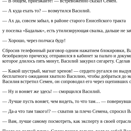
— В общем, приезжайте! — встревоженно сказал Семен.
— А куда ехать то? — возмутился Василий.
— Ах да, совсем забыл, в районе старого Енисейского тракта
у поселка «Бадалык», есть утилизирующая свалка, дальше не з
— Хорошо, через полчаса буду!
Сбросив телефонный разговор одним нажатием блокировки, Вас
безобразную прическу, отправился в кабинет за пальто и докум
которое длилось пять минут, Василий за
курил
сигар
ету. Сдела
— Какой шустрый, магнат хренов! — сердито ругался он выдув
бесплатного ожидания хватило Василию, чтобы добраться до маш
Василия встретил Семен, он сопроводил его через оцепивших 
— Ну и воняет же здесь! — сморщился Василий.
— Лучше пусть воняет, чем видеть, то что там… — повернувшис
— Да-а что там такого!? — схватив за плечо Семена, спросил В
— Вам, лучше самому посмотреть, как эксперту в своей отрасл