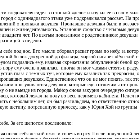
и следователя сидел за стопкой «дело» и изучал ее в своем мал
 город с одиннадцатого этажа уже подкрадывался рассвет. На п
явлений о пропажи девушек. Пропавшие девушки были в возрасте
павшей и жизнедеятельность. Установив сходство с четырьмя деву
двадцати лет. По взятым показанием с родственников: девушки 
 разницей в неделю.
себе под нос. Его мысли оборвал раскат грома по небу, за кот
редной бычок докуренной до фильтра, маркой сигарет «Русский с
рудом поддались ему, издавая скрежетания облупленной белой кр
ю пору ему очень нравилась, иногда он мог часами стоять и разд
устив глаза с темных туч, которые ему казались так прекрасны, 
пропавших девушках. Единственное что он не мог понять, так это
крытием прогуливаются девушки, которые едва отличимы от проп
у о не выезде из города. Майор снова за
курил
очередную сигарет
вер, который лежал на полу во весь периметр кабинета. Пепел не
вять с небольшим лет, он был разгильдяем, но ответственно отно
легкую щетину, потрепанную прическу, как у Юрия Хой из группы 
ебе. За его шепотом последовало:
ляя после себя легкий ожог и горечь во рту. После полученной 