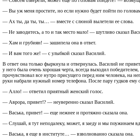
— Совсем озверели, может еще по головам пойдете? — возмуще
— Вы уж меня простите, но если нужно будет пойти по головам
— Ах ты, да ты, ты… — вместе с слюной вылетели ее слова.
— Не заводитесь, а то и так место мало! — шутливо сказал Вас
— Хам и грубиян! — зашипела она в ответ.
— И вам того же! — с улыбкой сказал Василий.
В ответ она только фыркнула и отвернулась. Василий не приветс
у него была очень хорошая черта, всегда выходил победителем,
прочувствовал все нутро присущего перед ним человека, на нега
руки набрали нужный номер телефона. После пару гудков ему 
— Алло! — ответил приятный женский голос.
— Аврора, привет!? — неуверенно сказал Василий.
— Васька, привет! — еще нежнее и протяжно сказала она.
— Слушай, я тут неподалеку, может, я заеду и мы поужинаем в
— Васька, я еще в институте… — взволнованно сказала она.