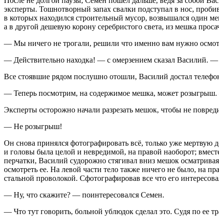
После не долгой паузы, Семен пошел дальше, ведя за собой Ва
эксперты. Тошнотворный запах свалки подступал в нос, пробив
в которых находился строительный мусор, возвышался один меш
а в другой дешевую корону серебристого света, из мешка прос
— Мы ничего не трогали, решили что именно вам нужно осмотр
— Действительно находка! — с омерзением сказал Василий. — 
Все стоявшие рядом послушно отошли, Василий достал телефон 
— Теперь посмотрим, на содержимое мешка, может розыгрыш.
Эксперты осторожно начали разрезать мешок, чтобы не повреди
— Не розыгрыш!
Он снова принялся фотографировать всё, только уже мертвую д
и головы была целой и невредимой, на правой наоборот; вмест
перчатки, Василий судорожно стягивал вниз мешок осматривая
осмотреть ее. На левой части тело также ничего не было, на п
стальной проволокой. Сфотографировав все что его интересовал
— Ну, что скажите? — поинтересовался Семен.
— Что тут говорить, больной ублюдок сделал это. Судя по ее т