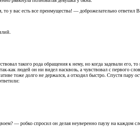
нно рявкнула полноватая девушка у окна.
, то у вас есть все преимущества! — доброжелательно ответил 
илий.
твовал такого рода обращения к нему, но когда задевали его, то 
 так-как людей он ни видел насквозь, а чувствовал с первого сл
тиве тоже долго не держался, а отходил быстро. Спустя пару ост
ответили:
двоем? — робко спросил он делая неуверенно паузу на каждом сл