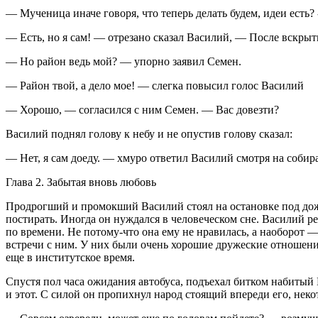
— Мученица иначе говоря, что теперь делать будем, идеи есть?
— Есть, но я сам! — отрезано сказал Василий, — После
вскры
т
— Но район ведь мой? — упорно заявил Семен.
— Район твой, а дело мое! — слегка повысил голос Василий
— Хорошо, — согласился с ним Семен. — Вас довезти?
Василий поднял голову к небу и не опустив голову сказал:
— Нет, я сам доеду. — хмуро ответил Василий смотря на соби
Глава 2. Забытая вновь любовь
Продрогший и промокший Василий стоял на остановке под дожде
постирать. Иногда он нуждался в человеческом сне. Василий ре
по времени. Не потому-что она ему не нравилась, а наоборот —
встречи с ним. У них были очень хорошие дружеские отношени
еще в институтское время.
Спустя пол часа ожидания автобуса, подъехал битком набитый 
и этот. С силой он пропихнул народ стоящий впереди его, неко