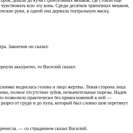
сорок, дошли до кучи строительных мешков, где стояли еще
 чувствовать всю эту вонь. Среди десятков тряпичных мешком,
нские руки, в одной она держала театральную маску,
ра. Закончив он сказал:
рнули аккуратно, то Василий сказал:
 снимке виднелась голова и лицо жертвы. Левая сторона лица
еко, полное отсутствие зубов, незначительные порезы. Надев
что позволило практически без прикосновений к ней —
 разрез от груди и до пупа, который был словно шов перетянут
еренесла. — со страданием сказал Василий.