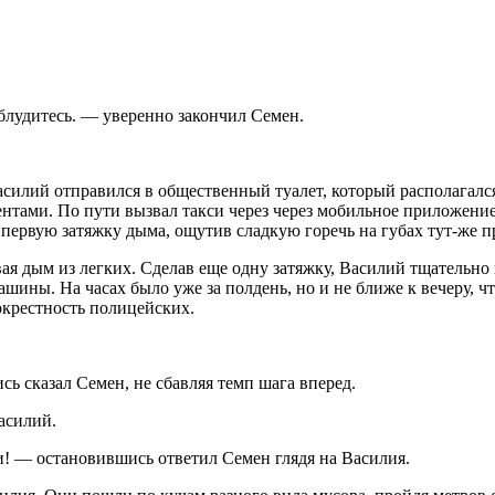
аблудитесь. — уверенно закончил Семен.
илий отправился в общественный туалет, который располагался
ентами. По пути вызвал такси через через мобильное приложение
в первую затяжку дыма, ощутив сладкую горечь на губах тут-же 
ая дым из легких. Сделав еще одну затяжку, Василий тщательно
ины. На часах было уже за полдень, но и не ближе к вечеру, что
окрестность полицейских.
ь сказал Семен, не сбавляя темп шага вперед.
асилий.
и! — остановившись ответил Семен глядя на Василия.