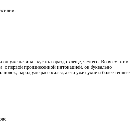
Василий.
и он уже начинал кусать гораздо хлеще, чем его. Во всем этом
ова, с первой произнесенной интонацией, он буквально
ановок, народ уже рассосался, а его уже сухие и более теплые
ове.