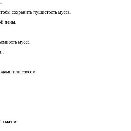
.
 чтобы сохранить пушистость
мусса
.
ой пены.
бъемность
мусса
.
и.
одами или соусом.
ображения