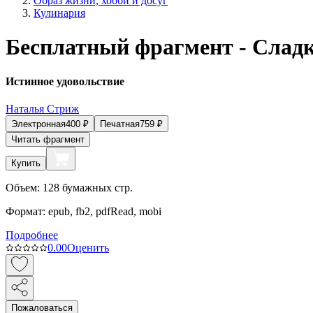
Образ жизни, хобби и досуг
Кулинария
Бесплатный фрагмент - Слад
Истинное удовольствие
Наталья Стриж
Электронная
400
₽
Печатная
759
₽
Читать фрагмент
Купить
Объем:
128
бумажных стр.
Формат:
epub, fb2, pdfRead, mobi
Подробнее
0.0
0
Оценить
Пожаловаться